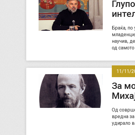
Глупо
интел
Браќа, по 
младенци,
научив, д
од самото
11/11/2
За м
Миха
Од соврше
вредна за
удирало в