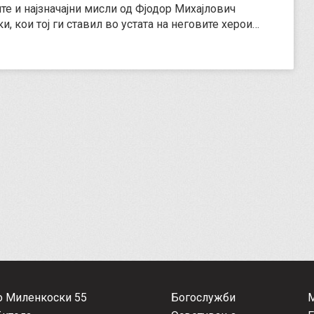
ите и најзначајни мисли од Фјодор Михајлович
, кои тој ги ставил во устата на неговите херои…
о Миленкоски 55
Богослужби