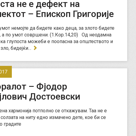
ста не е дефект на
ектот – Епископ Григорије
умот немојте да бидете како деца, за злото бидете
 а по умот совршени. (1.Кор.14,20) Од неодамна
ека глупоста можеби е поопасна за општеството и
 зло, бидејќи…
017
оралот – Фјодор
јлович Достоевски
на хармонија потполно се откажувам. Таа не е
 солзата на ниту едно измачено дете, кое би се
о градите