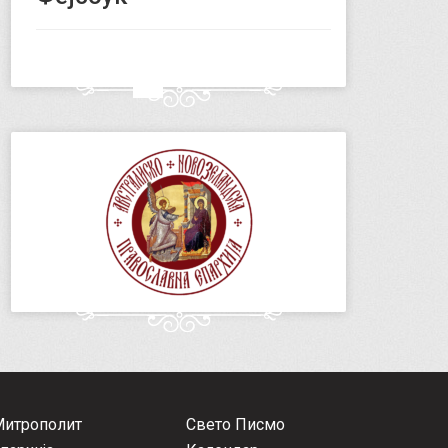
Митрополит
Свето Писмо