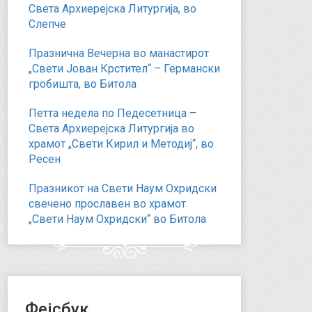
Света Архиерејска Литургија, во
Слепче
Празнична Вечерна во манастирот
„Свети Јован Крстител“ – Германски
гробишта, во Битола
Петта недела по Педесетница –
Света Архиерејска Литургија во
храмот „Свети Кирил и Методиј“, во
Ресен
Празникот на Свети Наум Охридски
свечено прославен во храмот
„Свети Наум Охридски“ во Битола
Фејсбук