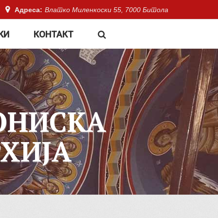
Адреса:
Влатко Миленкоски 55, 7000 Битола
КИ
КОНТАКТ
ОНИСКА
ХИЈА