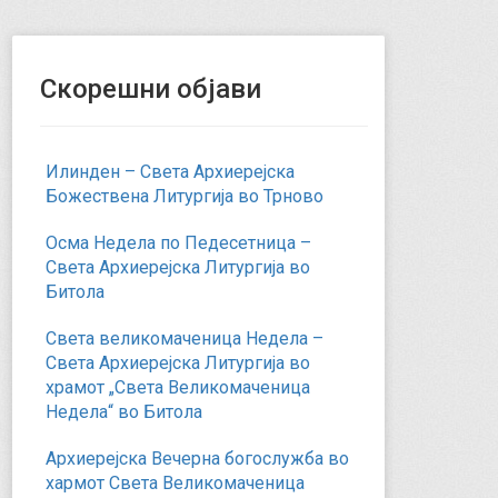
Скорешни објави
Илинден – Света Архиерејска
Божествена Литургија во Трново
Осма Недела по Педесетница –
Света Архиерејска Литургија во
Битола
Света великомаченица Недела –
Света Архиерејска Литургија во
храмот „Света Великомаченица
Недела“ во Битола
Архиерејска Вечерна богослужба во
хармот Света Великомаченица