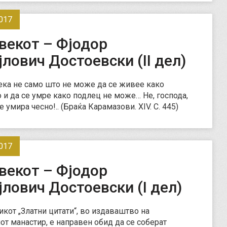
017
векот – Фјодор
лович Достоевски (II дел)
ека не само што не може да се живее како
о и да се умрe како подлец не може… Не, господа,
е умира чесно!.. (Браќа Карамазови. XIV. С. 445)
017
векот – Фјодор
лович Достоевски (I дел)
кот „Златни цитати“, во издаваштво на
от манастир, е направен обид да се соберат