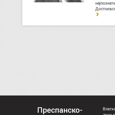
најпознат
Достоевски
Преспанско-
Влатк