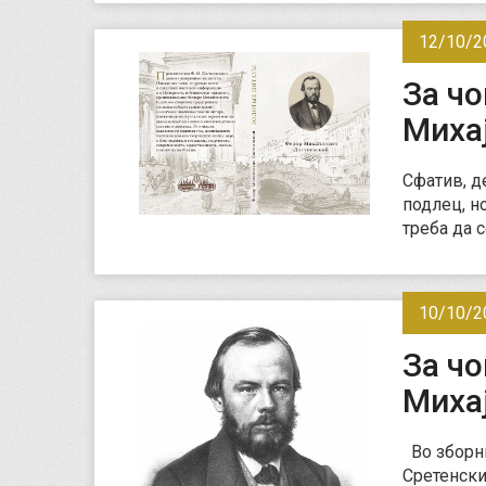
12/10/2
За чо
Михај
Сфатив, д
подлец, н
треба да с
10/10/2
За чо
Михај
Во зборни
Сретенски