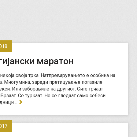
018
тијански маратон
 некоја своја трка. Натпреварувањето е особина на
. Многумина, заради претицување погазиле
екси. Или заборавиле на другиот. Сите трчаат
Брзаат. Се туркаат. Но се гледаат само себеси
едници…
017