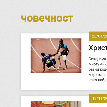
човечност
28/04/2
Хрис
Секој има
многумина
разни код
маратони. 
како поб
18/11/2