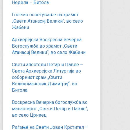
Недела – Битола
Големо осветување на храмот
„Свети Атанасиј Велики“, во село
Жабени
Архиерејска Воскресна вечерна
Богослужба во храмот „Свети
Атанасиј Велики“, во село Жабени
Свети апостоли Петар и Павле –
Света Архиерејска Литургија во
соборниот храм „Свети
Великомаченик Димитриј“, во
Битола
Воскресна Вечерна богослужба во
манастирот „Свети Петар и Павле“,
во село Црнеец
Раѓање на Свети Јован Крстител –