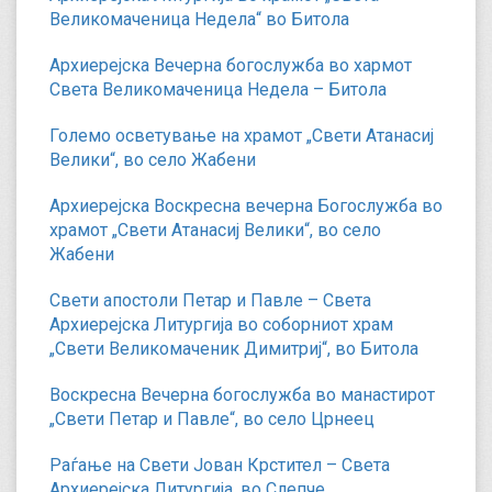
Великомаченица Недела“ во Битола
Архиерејска Вечерна богослужба во хармот
Света Великомаченица Недела – Битола
Големо осветување на храмот „Свети Атанасиј
Велики“, во село Жабени
Архиерејска Воскресна вечерна Богослужба во
храмот „Свети Атанасиј Велики“, во село
Жабени
Свети апостоли Петар и Павле – Света
Архиерејска Литургија во соборниот храм
„Свети Великомаченик Димитриј“, во Битола
Воскресна Вечерна богослужба во манастирот
„Свети Петар и Павле“, во село Црнеец
Раѓање на Свети Јован Крстител – Света
Архиерејска Литургија, во Слепче