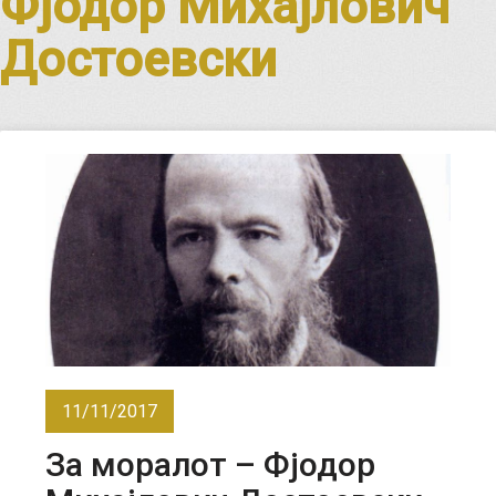
Фјодор Михајлович
Достоевски
11/11/2017
За моралот – Фјодор