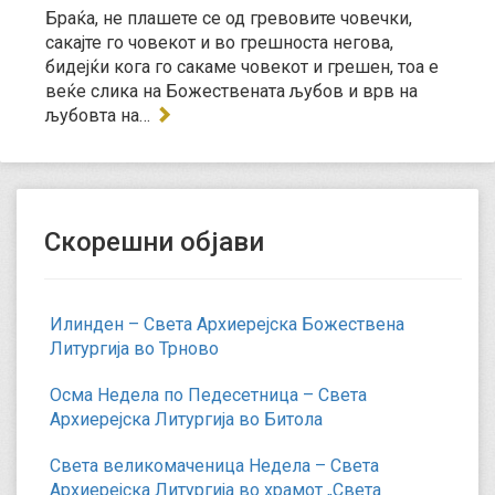
Браќа, не плашете се од гревовите човечки,
сакајте го човекот и во грешноста негова,
бидејќи кога го сакаме човекот и грешен, тоа е
веќе слика на Божествената љубов и врв на
љубовта на…
Скорешни објави
Илинден – Света Архиерејска Божествена
Литургија во Трново
Осма Недела по Педесетница – Света
Архиерејска Литургија во Битола
Света великомаченица Недела – Света
Архиерејска Литургија во храмот „Света