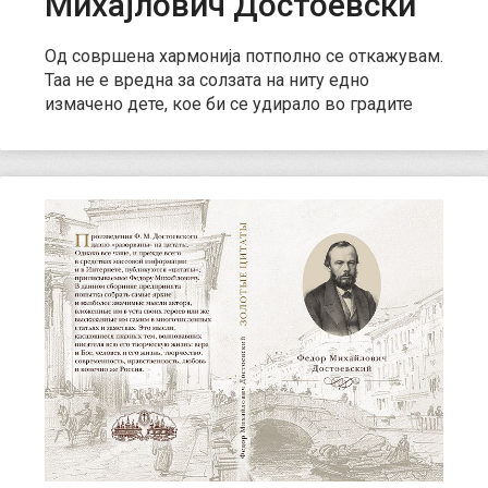
Михајлович Достоевски
Од совршена хармонија потполно се откажувам.
Таа не е вредна за солзата на ниту едно
измачено дете, кое би се удирало во градите