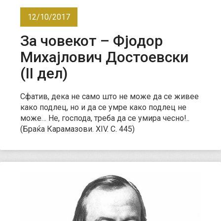
12/10/2017
За човекот – Фјодор
Михајлович Достоевски
(II дел)
Сфатив, дека не само што не може да се живее
како подлец, но и да се умрe како подлец не
може… Не, господа, треба да се умира чесно!..
(Браќа Карамазови. XIV. С. 445)