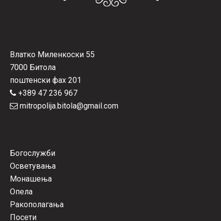
Влатко Миленкоски 55
7000 Битола
поштенски фах 201
+389 47 236 967
mitropolija.bitola@gmail.com
Богослужби
Осветувања
Монашења
Опела
Ракополагања
Посети