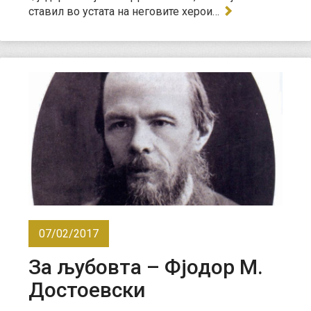
ставил во устата на неговите херои…
07/02/2017
За љубовта – Фјодор М.
Достоевски