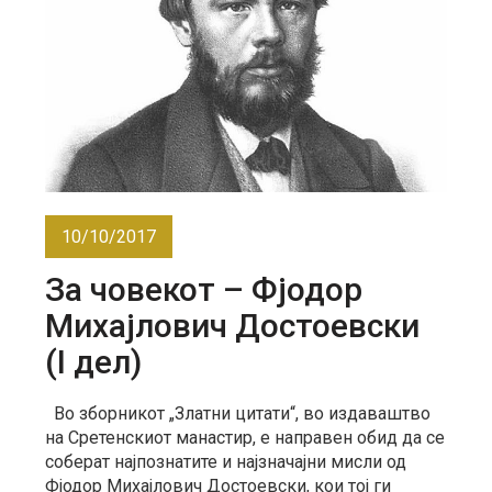
10/10/2017
За човекот – Фјодор
Михајлович Достоевски
(I дел)
Во зборникот „Златни цитати“, во издаваштво
на Сретенскиот манастир, е направен обид да се
соберат најпознатите и најзначајни мисли од
Фјодор Михајлович Достоевски, кои тој ги