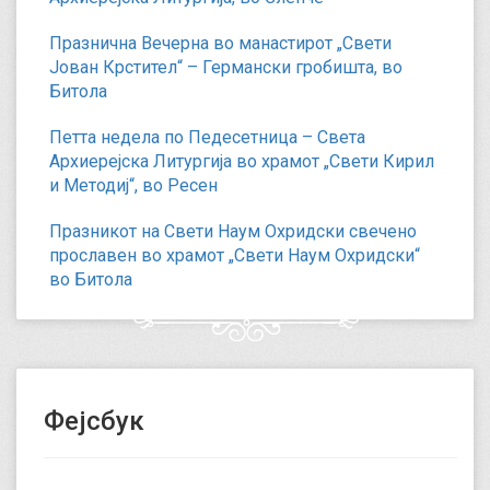
Празнична Вечерна во манастирот „Свети
Јован Крстител“ – Германски гробишта, во
Битола
Петта недела по Педесетница – Света
Архиерејска Литургија во храмот „Свети Кирил
и Методиј“, во Ресен
Празникот на Свети Наум Охридски свечено
прославен во храмот „Свети Наум Охридски“
во Битола
Фејсбук