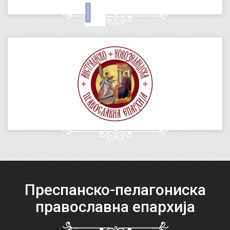
Преспанско-пелагониска
православна епархија