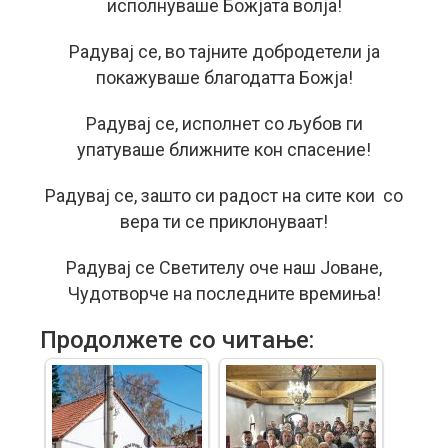
исполнуваше Божјата волја!
Радувај се, во тајните добродетели ја
покажуваше благодатта Божја!
Радувај се, исполнет со љубов ги
упатуваше ближните кон спасение!
Радувај се, зашто си радост на сите кои со
вера ти се приклонуваат!
Радувај се Светителу оче наш Јоване,
Чудотворче на последните времиња!
Продолжете со читање: