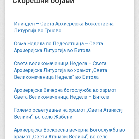
Скорешни објави
Илинден – Света Архиерејска Божествена
Литургија во Трново
Осма Недела по Педесетница – Света
Архиерејска Литургија во Битола
Света великомаченица Недела – Света
Архиерејска Литургија во храмот „Света
Великомаченица Недела“ во Битола
Архиерејска Вечерна богослужба во хармот
Света Великомаченица Недела – Битола
Големо осветување на храмот „Свети Атанасиј
Велики“, во село Жабени
Архиерејска Воскресна вечерна Богослужба во
храмот „Свети Атанасиј Велики“, во село