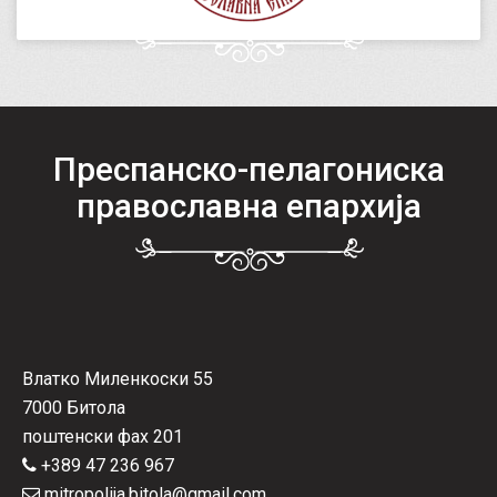
Преспанско-пелагониска
православна епархија
Влатко Миленкоски 55
7000 Битола
поштенски фах 201
+389 47 236 967
mitropolija.bitola@gmail.com