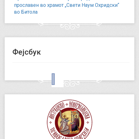
прославен во храмот „Свети Наум Охридски“
во Битола
Фејсбук