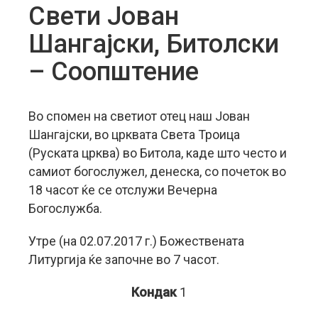
Свети Јован
Шангајски, Битолски
– Соопштение
Во спомен на светиот отец наш Јован
Шангајски, во црквата Света Троица
(Руската црква) во Битола, каде што често и
самиот богослужел, денеска, со почеток во
18 часот ќе се отслужи Вечерна
Богослужба.
Утре (на 02.07.2017 г.) Божествената
Литургија ќе започне во 7 часот.
Кондак
1