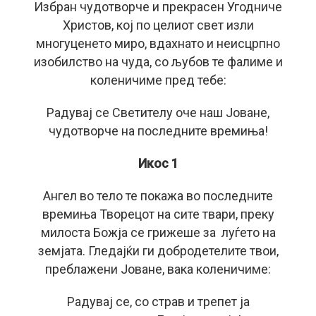
Избран чудотворче и прекрасен Угодниче
Христов, кој по целиот свет изли
многуценето миро, вдахнато и неисцрпно
изобилство на чуда, со љубов те фалиме и
коленичиме пред тебе:
Радувај се Светителу оче наш Јоване,
чудотворче на последните времиња!
Икос
1
Ангел во тело те покажа во последните
времиња Творецот на сите твари, преку
милоста Божја се грижеше за луѓето на
земјата. Гледајќи ги добродетелите твои,
преблажени Јоване, вака коленичиме:
Радувај се, со страв и трепет ја