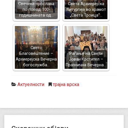
Свечена прослава
Света Архиерејска
по повод 100-
Литургија во храмот
годишнината од…
„Света Троица“…
Свето
Благовештение –
Раѓање на Свети
Архиерејска Вечерна
Јован Крстител –
богослужба…
Празнична Вечерна…
Актуелности
трајна врска