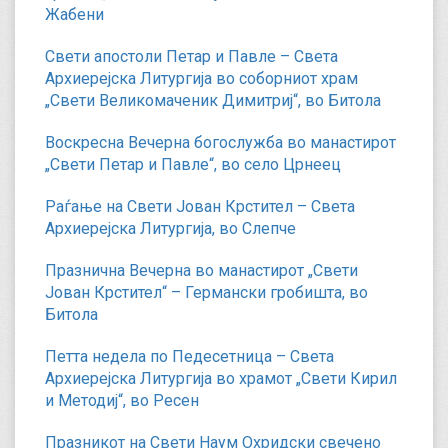
Жабени
Свети апостоли Петар и Павле – Света
Архиерејска Литургија во соборниот храм
„Свети Великомаченик Димитриј“, во Битола
Воскресна Вечерна богослужба во манастирот
„Свети Петар и Павле“, во село Црнеец
Раѓање на Свети Јован Крстител – Света
Архиерејска Литургија, во Слепче
Празнична Вечерна во манастирот „Свети
Јован Крстител“ – Германски гробишта, во
Битола
Петта недела по Педесетница – Света
Архиерејска Литургија во храмот „Свети Кирил
и Методиј“, во Ресен
Празникот на Свети Наум Охридски свечено