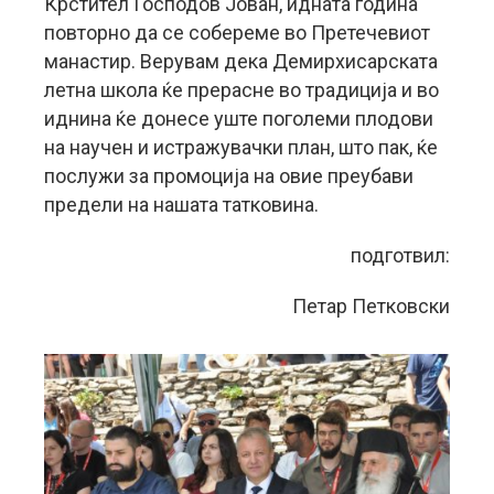
Крстител Господов Јован, идната година
повторно да се собереме во Претечевиот
манастир. Верувам дека Демирхисарската
летна школа ќе прерасне во традиција и во
иднина ќе донесе уште поголеми плодови
на научен и истражувачки план, што пак, ќе
послужи за промоција на овие преубави
предели на нашата татковина.
подготвил:
Петар Петковски