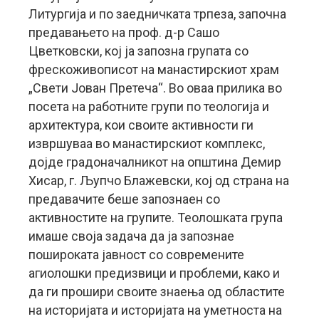
Литургија и по заедничката трпеза, започна
предавањето на проф. д-р Сашо
Цветковски, кој ја запозна групата со
фрескоживописот на манастирскиот храм
„Свети Јован Претеча“. Во оваа прилика во
посета на работните групи по теологија и
архитектура, кои своите активности ги
извршуваа во манастирскиот комплекс,
дојде градоначалникот на општина Демир
Хисар, г. Љупчо Блажевски, кој од страна на
предавачите беше запознаен со
активностите на групите. Теолошката група
имаше своја задача да ја запознае
пошироката јавност со современите
агиолошки предизвици и проблеми, како и
да ги прошири своите знаења од областите
на историјата и историјата на уметноста на