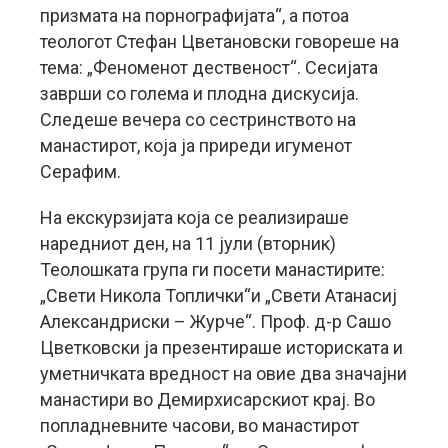
призмата на порнографијата“, а потоа
теологот Стефан Цветановски говореше на
тема: „Феноменот дественост“. Сесијата
заврши со голема и плодна дискусија.
Следеше вечера со сестринството на
манастирот, која ја приреди игуменот
Серафим.
На екскурзијата која се реализираше
наредниот ден, на 11 јули (вторник)
Теолошката група ги посети манастирите:
„Свети Никола Топлички“и „Свети Атанасиј
Александриски – Журче“. Проф. д-р Сашо
Цветковски ја презентираше историската и
уметничката вредност на овие два значајни
манастири во Демирхисарскиот крај. Во
попладневните часови, во манастирот