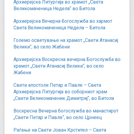
Архиерејска Литургија во храмот „Света
Великомаченица Недела“ во Битола
Архиерејска Вечерна богослужба во хармот
Света Великомаченица Недела – Битола
Големо осветување на храмот „Свети Атанасиј
Велики“, во село Жабени
Архиерејска Воскресна вечерна Богослужба во
храмот „Свети Атанасиј Велики“, во село
Жабени
Свети апостоли Петар и Павле – Света
Архиерејска Литургија во соборниот храм
„Свети Великомаченик Димитриј“, во Битола
Воскресна Вечерна богослужба во манастирот
„Свети Петар и Павле“, во село Црнеец
Раѓање на Свети Јован Крстител – Света