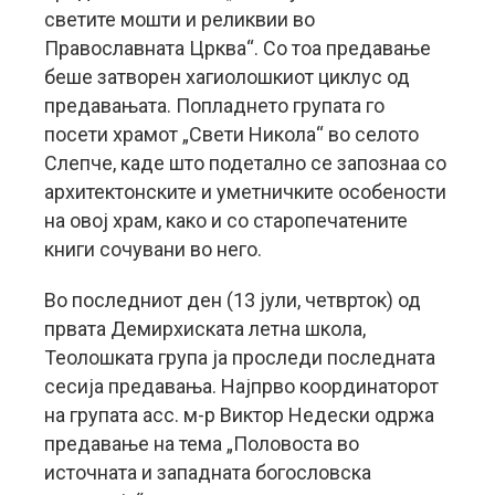
светите мошти и реликвии во
Православната Црква“. Со тоа предавање
беше затворен хагиолошкиот циклус од
предавањата. Попладнето групата го
посети храмот „Свети Никола“ во селото
Слепче, каде што подетално се запознаа со
архитектонските и уметничките особености
на овој храм, како и со старопечатените
книги сочувани во него.
Во последниот ден (13 јули, четврток) од
првата Демирхиската летна школа,
Теолошката група ја проследи последната
сесија предавања. Најпрво координаторот
на групата асс. м-р Виктор Недески одржа
предавање на тема „Половоста во
источната и западната богословска