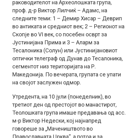
раководителот на Археолошката група,
проф. д-р Виктор Лилчиќ – Адамс, на
следните теми: 1 – Демир Хисар – Деврип
во антиката и средниот век; 2 – Регионот на
Скопје во VI век, со посебен осврт за
Јустинијана Прима и 3 – Аларм за
Тесалоника (Солун) или Јустинијановиот
оптички телеграф од Дунав до Тесалоника,
сегментот низ територијата на Р.
Македонија. По вечерата, групата се упати
на својот заслужен одмор.
Утредента, на 10 јули (понеделник), во
третиот ден од престојот во манастирот,
Теолошката група имаше предавања од асс.
м-р Виктор Недески, кој најнапред
говореше за „Мачеништвото во
Православната Црква“, а потоа и за