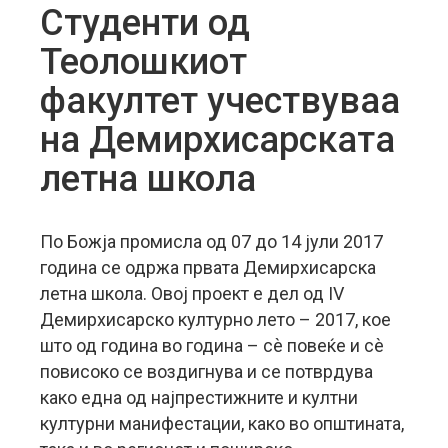
Студенти од
Теолошкиот
факултет учествуваа
на Демирхисарската
летна школа
По Божја промисла од 07 до 14 јули 2017
година се одржа првата Демирхисарска
летна школа. Овој проект е дел од IV
Демирхисарско културно лето – 2017, кое
што од година во година – сѐ повеќе и сѐ
повисоко се воздигнува и се потврдува
како една од најпрестижните и култни
културни манифестации, како во општината,