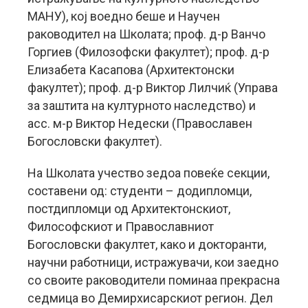
МАНУ), кој воедно беше и Научен
раководител на Школата; проф. д-р Ванчо
Горгиев (Филозофски факултет); проф. д-р
Елизабета Касапова (Архитектонски
факултет); проф. д-р Виктор Лилчиќ (Управа
за заштита на културното наследство) и
асс. м-р Виктор Недески (Православен
Богословски факултет).
На Школата учество зедоа повеќе секции,
составени од: студенти – додипломци,
постдипломци од Архитектонскиот,
Философскиот и Православниот
Богословски факултет, како и докторанти,
научни работници, истражувачи, кои заедно
со своите раководители поминаа прекрасна
седмица во Демирхисарскиот регион. Дел