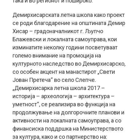
така и во регионот и пошироко.
Демирхисарската летна школа како проект
се роди благодарение на општината Демир
Хисар – градоначалникот г. Љупчо
Блажевски и локалната самоуправа, кои
изминатите неколку години посветуваат
големо внимание на промоција на
културното наследство во Демирхисарско,
со особен акцент на манастирот „Свети
Јован Претеча“ во село Слепче.
„Демирхисарка летна школа 2017 –
историја – археологија – архитектура –
уметност“, се реализира во функција на
продолжување на долгорочните планови и
активности на локалната самоуправа, а со
финансиска поддршка на Министерството
за култура, како и со партнерство на: