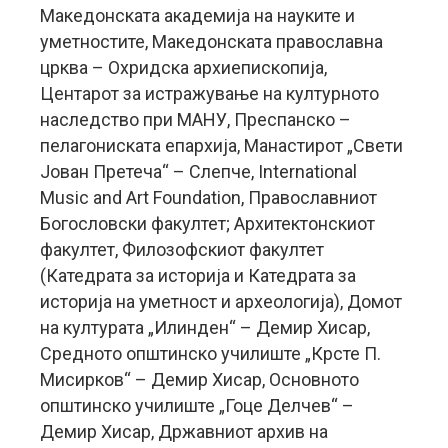
Македонската академија на науките и
уметностите, Македонската православна
црква – Охридска архиепископија,
Центарот за истражување на културното
наследство при МАНУ, Преспанско –
пелагониската епархија, Манастирот „Свети
Јован Претеча“ – Слепче, International
Music and Art Foundation, Православниот
Богословски факултет; Архитектонскиот
факултет, Филозофскиот факултет
(Катедрата за историја и Катедрата за
историја на уметност и археологија), Домот
на културата „Илинден“ – Демир Хисар,
Средното општинско училиште „Крсте П.
Мисирков“ – Демир Хисар, Основното
општинско училиште „Гоце Делчев“ –
Демир Хисар, Државниот архив на