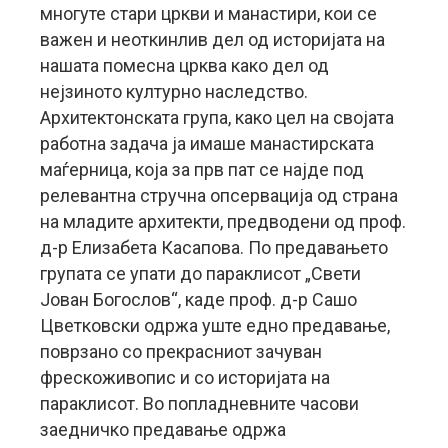
многуте стари цркви и манастири, кои се
важен и неоткинлив дел од историјата на
нашата помесна црква како дел од
нејзиното културно наследство.
Архитектонската група, како цел на својата
работна задача ја имаше манастирската
маѓерница, која за прв пат се најде под
релевантна стручна опсервација од страна
на младите архитекти, предводени од проф.
д-р Елизабета Касапова. По предавањето
групата се упати до параклисот „Свети
Јован Богослов“, каде проф. д-р Сашо
Цветковски одржа уште едно предавање,
поврзано со прекрасниот зачуван
фрескоживопис и со историјата на
параклисот. Во попладневните часови
заедничко предавање одржа