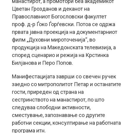
манастирот, а промотори беа академикот
Цветан Грозданов и деканот на
Православниот Богословски факултет
проф. д-р Ѓоко Ѓорѓевски. Потоа се одржа
првата јавна проекција на документарниот
филм „Духовни мироточенија“, во
продукција на Македонската телевизија, а
според сценарио и режија на Крстинка
Билјанова и Перо Попов.
Манифестацијата заврши со свечен ручек
заедно со митрополитот Петар и останатите
гости, приреден од страна на
сестринството на манастирот, по што
следуваа слободни активности,
сместување, запознавање со другите
работни секции, консултирање на работната
програма итн.