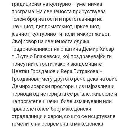
традиционална културно – уметничка
програма. На свеченоста присуствуваа
голем број на гости и претставници на
научниот, дипломатскиот, црковниот,
јавниот, културниот и политичкиот живот.
Свој говор на свеченоста одржа
градоначалникот на општина Демир Хисар
г. Љупчо Блажевски, кој поздравувајќи ги
присутните гости, како и академиците
Цветан Грозданов и Вера Битракова –
Грозданова, меѓу другото рече дека на овие
Демирхисарски простори, низ најразлични
периоди од историјата се раѓале, живееле и
на трогателен начин биле измачувани или
крвавеле голем број македонски
страдалници и херои, со што се исцртувале
темелите на современата македонска