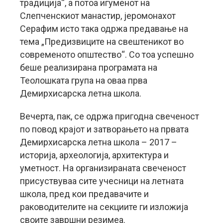
традиција“, а потоа игуменот на
Слепченскиот манастир, јеромонахот
Серафим исто така одржа предавање на
тема „Предизвиците на свештеникот во
современото општество“. Со тоа успешно
беше реализирана програмата на
Теолошката група на оваа прва
Демирхисарска летна школа.
Вечерта, пак, се одржа пригодна свеченост
по повод крајот и затворањето на првата
Демирхисарска летна школа – 2017 –
историја, археологија, архитектура и
уметност. На организираната свеченост
присуствуваа сите учесници на летната
школа, пред кои предавачите и
раководителите на секциите ги изложија
своите завршни резимеа.