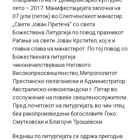
лето – 2017. Манифестацијата започна на
07 јули (петок) во Слепченскиот манастир
„Свети Јован Претеча“ со света
Божествена Литургија по повод празникот
Раѓање на свети Јован Крстител, кој е и
главна слава на манастирот. По тој повод со
Божествената литургија
чиноначалствуваше Неговото
Високопреосвештенство, Митрополитот
Преспанско-пелагониски и Администратор
Австралиско-новозеландски г. Петар во
сослужение на повеќе свештенослужители.
Пред почетокот на литургијата, во чин чтец
беа ракопроизведени богословите Ѓоко
Смутковски и Благојче Трошевски.
Веднаш по литургијата се одржа пригодна