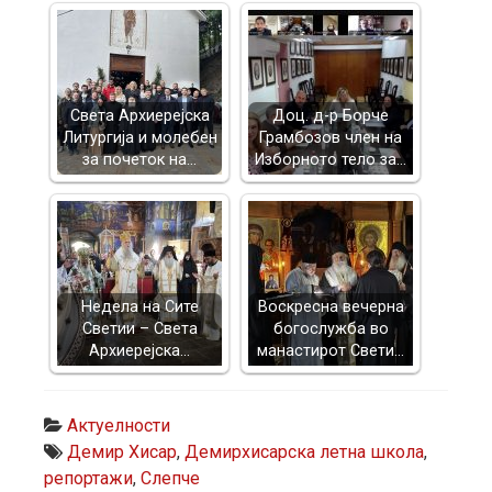
Света Архиерејска
Доц. д-р Борче
Литургија и молебен
Грамбозов член на
за почеток на…
Изборното тело за…
Недела на Сите
Воскресна вечерна
Светии – Света
богослужба во
Архиерејска…
манастирот Свети…
Актуелности
Демир Хисар
,
Демирхисарска летна школа
,
репортажи
,
Слепче