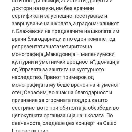
но и постдипломци, асистенти, доценти и
доктори на науки, им беа врачени
сертификати за успешно посетување и
завршување на школата, а градоначалникот
г. Блажевски на предавачите на школата им
врачи благодарници и по еден комплет од
репрезентативната четиритомна
монографија „Македонија – милениумски
културни и уметнички вредности“, донација
од Управата за заштита на културното
наследство. Првиот примерок од
монографијата му беше врачен на игуменот
отец Серафим, во знак на благодарност и
признание за огромната поддршка што
сестринството при обителта ја обезбеди во
целокупната организација на школата. По
свеченоста, следеше џез концерт на Сашо
Поповски трио.