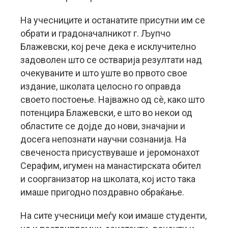
На учесниците и останатите присутни им се
обрати и градоначалникот г. Љупчо
Блажевски, кој рече дека е исклучително
задоволен што се остварија резултати над
очекуваните и што уште во првото свое
издание, школата целосно го оправда
своето постоење. Најважно од сѐ, како што
потенцира Блажевски, е што во некои од
областите се дојде до нови, значајни и
досега непознати научни сознанија. На
свеченоста присуствуваше и јеромонахот
Серафим, игумен на манастирската обител
и соорганизатор на школата, кој исто така
имаше пригодно поздравно обраќање.
На сите учесници меѓу кои имаше студенти,