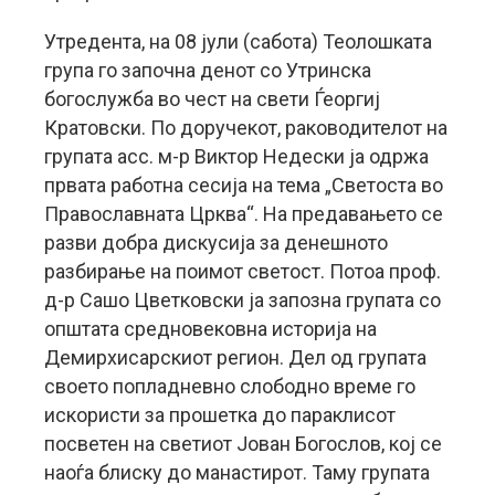
Утредента, на 08 јули (сабота) Теолошката
група го започна денот со Утринска
богослужба во чест на свети Ѓеоргиј
Кратовски. По доручекот, раководителот на
групата асс. м-р Виктор Недески ја одржа
првата работна сесија на тема „Светоста во
Православната Црква“. На предавањето се
разви добра дискусија за денешното
разбирање на поимот светост. Потоа проф.
д-р Сашо Цветковски ја запозна групата со
општата средновековна историја на
Демирхисарскиот регион. Дел од групата
своето попладневно слободно време го
искористи за прошетка до параклисот
посветен на светиот Јован Богослов, кој се
наоѓа блиску до манастирот. Таму групата