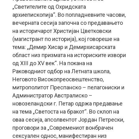
„Светителите од Охридската
архиепископија“. Во попладневните часови,
вечерната сесија започна со предавањето
на историчарот Христијан Цветковски
(магистрант по историја), кој говореше на
тема: „Демир Хисар и Демирхисарската
област низ призмата на историските извори
од XIII до XV век“. На покана на
Раководниот одбор на Летната школа,
Неговото Високопреосвештенство,
митрополитот Преспанско – пелагониски и
Администратор Австралиско –
новозеландски г. Петар одржа предавање
на тема „Светоста на бракот“. Во склоп на
оваа сесија, апсолвентот Јордан Петрески,
проговори за „Современиот вонбрачен
сексуален однос, манифестиран низ