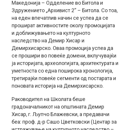
Македонија – Одделение во Битола и
Здружението „Архивист 2“ – Битола. Со тоа,
на еден впечатлив начин се успеа да се
прошират активностите околу промоцијата
и доближувањето на културното
наследство на Демир Хисар и
Демирхисарско. Оваа промоција успеа да
се прошири во повеќе домени, вклучувајќи
ја историјата, археологијата, архитектурата и
уметноста со една поширока хронологија,
третирајќи повеќе сегменти од постарата и
поновата историја на Демирхисарско.
Раководител на Школата беше
градоначалникот на општината Демир
Хисар, г. Љупчо Блажевски, а предавачи
беа: проф. д-р Сашо Цветковски (Центар за
истражување на културното наследство –