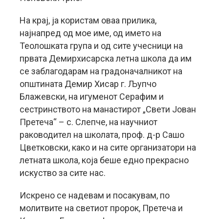
На крај, ја користам оваа прилика,
најнапред од мое име, од името на
Теолошката група и од сите учесници на
првата Демирхисарска летна школа да им
се заблагодарам на градоначалникот на
општината Демир Хисар г. Љупчо
Блажевски, на игуменот Серафим и
сестринството на манастирот „Свети Јован
Претеча“ – с. Слепче, на научниот
раководител на школата, проф. д-р Сашо
Цветковски, како и на сите организатори на
летната школа, која беше едно прекрасно
искуство за сите нас.
Искрено се надевам и посакувам, по
молитвите на светиот пророк, Претеча и