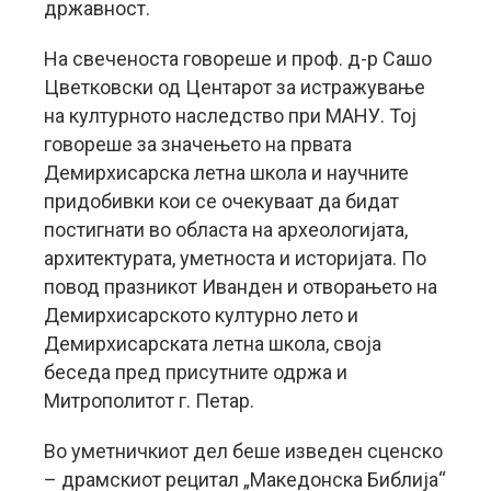
државност.
На свеченоста говореше и проф. д-р Сашо
Цветковски од Центарот за истражување
на културното наследство при МАНУ. Тој
говореше за значењето на првата
Демирхисарска летна школа и научните
придобивки кои се очекуваат да бидат
постигнати во областа на археологијата,
архитектурата, уметноста и историјата. По
повод празникот Иванден и отворањето на
Демирхисарското културно лето и
Демирхисарската летна школа, своја
беседа пред присутните одржа и
Митрополитот г. Петар.
Во уметничкиот дел беше изведен сценско
– драмскиот рецитал „Македонска Библија“