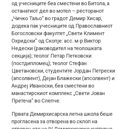
од учесниците беа сместени во Битола, а
останатиот дел во мотел – ресторанот
„Чичко Таљо“ во градот Демир Хисар,
додека пак учесниците од Православниот
Богословски факултет „Свети Климент
Охридски“ од Скопје: асс. м-р Виктор
Недески (раководител на теолошката
секција); теолог Петар Петковски
(постдипломец); теолог Стефан
Цветановски, студентите Јордан Петрески
(апсолвент), Дејан Блажески (апсолвент) и
Андреј Иваноски, беа сместени во
манастирскиот комплекс „Свети Јован
Претеча“ во Слепче.
Првата Демирхисарска летна школа беше
прогласена за отворена во склоп на
отворањето на IV Демирхисарко културно