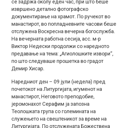
се задржа околу еден час, при што беше
извршено детално фотографско
документирање на храмот. По ручекот во
манастирот, во попладневните часови беше
отслужена Воскресна вечерна богослужба.
На вечерната работна сесија, асс. м-р
Виктор Недески продолжи со наредното
предавање на тема: „Агиолошките извори“,
по што следуваше прошетка во градот
Демир Хисар.
Наредниот ден – 09 јули (недела) пред
почетокот на Литургијата, игуменот на
манастирот, Неговото преподобие,
јеромонахот Серафим ја запозна
Теолошката група со големината на
служењето на свештеникот за време на
Литургијата. По отслужената Божествена