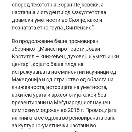
според текстот на Зоран Пејковски, а
настапија и студенти од Факултетот за
драмски уметности во Скопје, како и
познатата етно група „Синтензис“.
Во продолжение беше промовиран
зборникот „Манастирот свети Јован
Крстител – книжевен, духовен и уметнички
центар“, којшто беше плод на
истражувањата на еминентни научници од
Македонија и од странство од областа на
книжевноста, историјата на уметноста,
архитектурата и археологијата, кои беа
презентирани на Меѓународниот научен
симпозиум одржан во 2015 г. Промоцијата
на книгата се одржа во реновираната сала
за културно-уметнички настани во