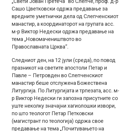
„Свети Јован Претеча“ во Слепче, проф. д-р
Сашо Цветковски одржа предавање за
вредните уметнички дела од Слепченскиот
манастир, а координаторот на групата асс.
м-р Виктор Недески одржа предавање на
тема „Новомачеништвото во
Православната Црква“.
Следниот ден, на 12 јули (среда), по повод
празникот на светите апостоли Петар и
Павле – Петровден во Слепченскиот
манастир беше отслужена Божествена
Литургија. По Литургијата и трпезата, асс. м-
р Виктор Недески ги запозна присутните со
уште неколку значајни хагиолошки извори,
по што теологот Петар Петковски
(магистрант по теологија) одржа свое
предавање на тема „Почитувањето на