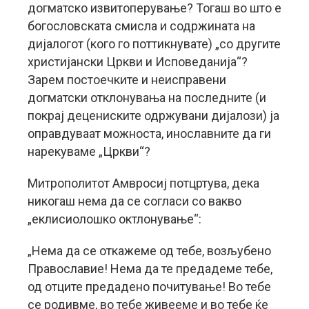
догматско извитоперување? Тогаш во што е
богословската смисла и содржината на
дијалогот (кого го поттикнувате) „со другите
христијански Цркви и Исповеданија“?
Зарем постоечките и неисправени
догматски отклонувања на последните (и
покрај децениските одржувани дијалози) ја
оправдуваат можноста, инославните да ги
нарекуваме „Цркви“?
Митрополитот Амвросиј потцртува, дека
никогаш нема да се согласи со вакво
„еклисиолошко октлонување“:
„Нема да се откажеме од тебе, возљубено
Православие! Нема да те предадеме тебе,
од отците предадено почитување! Во тебе
се родивме, во тебе живееме и во тебе ќе