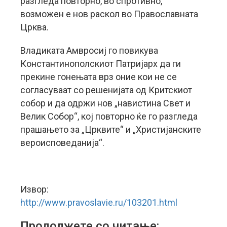
разгледа повторно, во спротивно,
возможен е нов раскол во Православната
Црква.
Владиката Амвросиј го повикува
Константинополскиот Патријарх да ги
прекине гонењата врз оние кои не се
согласуваат со решенијата од Критскиот
собор и да одржи нов „навистина Свет и
Велик Собор“, кој повторно ќе го разгледа
прашањето за „Црквите“ и „Христијанските
вероисповеданија“.
Извор:
http://www.pravoslavie.ru/103201.html
Продолжете со читање: