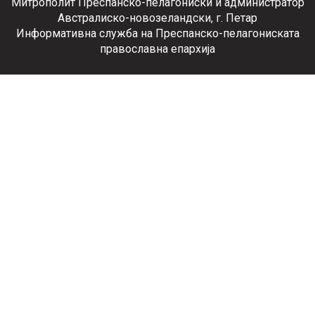
Митрополит Преспанско-пелагониски и администратор
Австралиско-новозеландски, г. Петар
Информативна служба на Преспанско-пелагониската
православна епархија