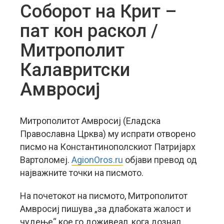
Соборот на Крит –
пат кон раскол /
Митрополит
Калавритски
Амвросиј
Митрополитот Амвросиј (Еладска
Православна Црква) му испрати отворено
писмо на Константинополскиот Патријарх
Вартоломеј.
AgionOros.ru
објави превод од
најважните точки на писмото.
На почетокот на писмото, Митрополитот
Амвросиј пишува „за длабоката жалост и
чудење“ кое го доживеал, кога дознал,