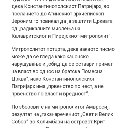
дека Константинополскиот Патријарх, во
посланието до Атинскиот архиепископ
Јероним го повикал да ја заштити Црквата
од „радикалните мислења на
Калавритскиот и Пирејскиот митрополит“.
Митрополитот потцрта, дека ваквото писмо
може да се гледа како канонско
нарушување и „обид да се оствари примат
на власт во однос на братска Помесна
Црква“, иако Константинополскиот
Патријарх има „првенство по чест, а не
првенство по власт и вредност“.
По зборовите на митрополитот Амвросиј,
резултат на „таканаречениот „Свет и Велик
Собор“ во Колимбари на островот Крит