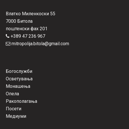
Влатко Миленкоски 55
7000 Битола
поштенски фах 201
+389 47 236 967
mitropolija.bitola@gmail.com
Богослужби
Осветувања
Монашења
Опела
Ракополагања
Посети
Медиуми