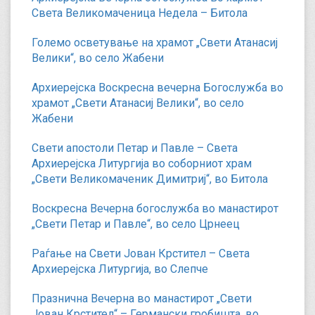
Света Великомаченица Недела – Битола
Големо осветување на храмот „Свети Атанасиј
Велики“, во село Жабени
Архиерејска Воскресна вечерна Богослужба во
храмот „Свети Атанасиј Велики“, во село
Жабени
Свети апостоли Петар и Павле – Света
Архиерејска Литургија во соборниот храм
„Свети Великомаченик Димитриј“, во Битола
Воскресна Вечерна богослужба во манастирот
„Свети Петар и Павле“, во село Црнеец
Раѓање на Свети Јован Крстител – Света
Архиерејска Литургија, во Слепче
Празнична Вечерна во манастирот „Свети
Јован Крстител“ – Германски гробишта, во