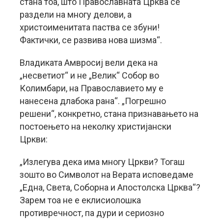
стана тоа, што Православната Црква се
раздели на многу делови, а
христоименитата паства се збуни!
Фактички, се развива нова шизма“.
Владиката Амвросиј вели дека на
„несветиот“ и не „Велик“ Собор во
Колимбари, на Православието му е
нанесена длабока рана“. „Погрешно
решени“, конкретно, стана признавањето на
постоењето на неколку христијански
Цркви:
„Излегува дека има многу Цркви? Тогаш
зошто во Символот на Верата исповедаме
„Една, Света, Соборна и Апостолска Црква“?
Зарем тоа не е еклисиолошка
противречност, па дури и сериозно