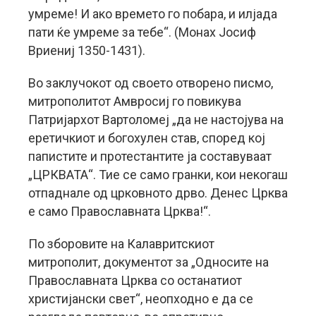
умреме! И ако времето го побара, и илјада
пати ќе умреме за тебе“. (Монах Јосиф
Вриениј 1350-1431).
Во заклучокот од своето отворено писмо,
митрополитот Амвросиј го повикува
Патријархот Вартоломеј „да не настојува на
еретичкиот и богохулен став, според кој
папистите и протестантите ја составуваат
„ЦРКВАТА“. Тие се само гранки, кои некогаш
отпаднале од црковното дрво. Денес Црква
е само Православната Црква!“.
По зборовите на Калавритскиот
митрополит, документот за „Односите на
Православната Црква со останатиот
христијански свет“, неопходно е да се