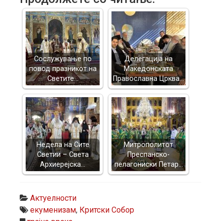
Сослужување по
Делегација на
повод празникот на
Македонската
Светите…
Православна Црква…
Недела на Сите
Митрополитот
Светии – Света
Преспанско-
Архиерејска…
пелагониски Петар…
Актуелности
екуменизам
,
Критски Собор