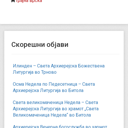
трајна врска
Скорешни објави
Илинден – Света Архиерејска Божествена
Литургија во Трново
Осма Недела по Педесетница – Света
Архиерејска Литургија во Битола
Света великомаченица Недела – Света
Архиерејска Литургија во храмот „Света
Великомаченица Недела“ во Битола
Архиерејска Вечерна богослужба во хармот