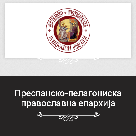
Преспанско-пелагониска
православна епархија