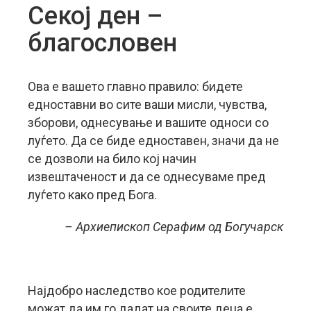
Секој ден –
благословен
Ова е вашето главно правило: бидете
едноставни во сите ваши мисли, чувства,
зборови, однесување и вашите односи со
луѓето. Да се биде едноставен, значи да не
се дозволи на било кој начин
извештаченост и да се однесуваме пред
луѓето како пред Бога.
– Архиепископ Серафим од Богучарск
Најдобро наследство кое родителите
можат да им го дадат на своите деца е