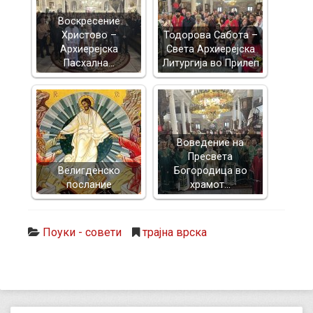
Воскресение
Христово –
Тодорова Сабота –
Архиерејска
Света Архиерејска
Пасхална…
Литургија во Прилеп
Воведение на
Пресвета
Велигденско
Богородица во
послание
храмот…
Поуки - совети
трајна врска