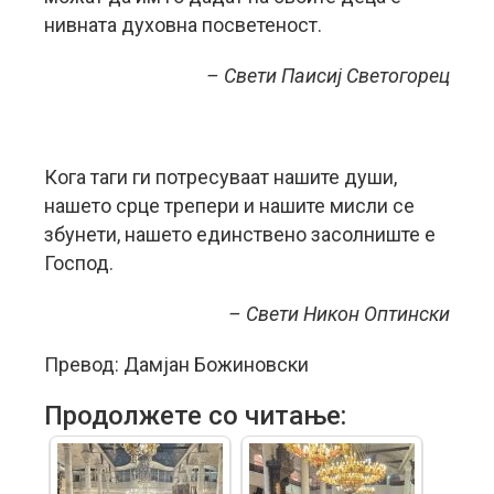
нивната духовна посветеност.
– Свети Паисиј Светогорец
Кога таги ги потресуваат нашите души,
нашето срце трепери и нашите мисли се
збунети, нашето единствено засолниште е
Господ.
– Свети Никон Оптински
Превод: Дамјан Божиновски
Продолжете со читање: