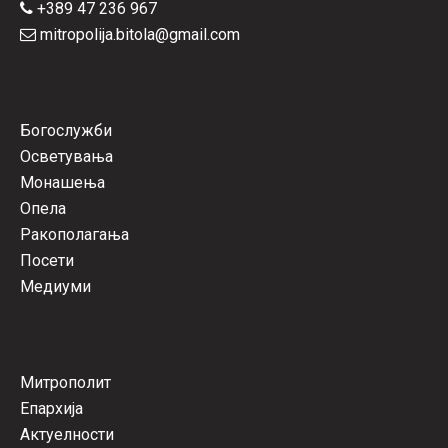
+389 47 236 967
mitropolija.bitola@gmail.com
Богослужби
Осветувања
Монашења
Опела
Ракополагања
Посети
Медиуми
Митрополит
Епархија
Актуелности