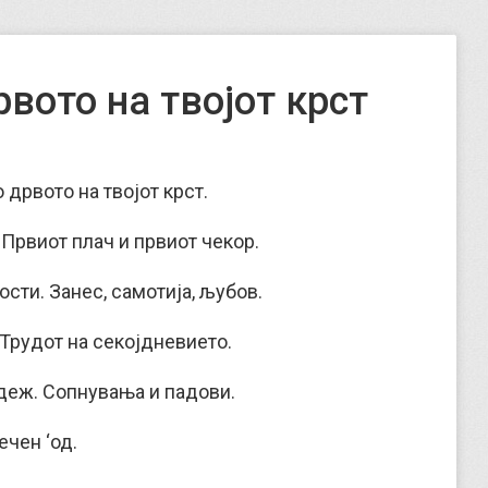
вото на твојот крст
 дрвото на твојот крст.
 Првиот плач и првиот чекор.
сти. Занес, самотија, љубов.
Трудот на секојдневието.
деж. Сопнувања и падови.
ечен ‘од.