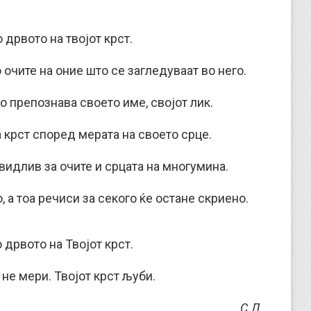
 дрвото на твојот крст.
 очите на оние што се загледуваат во него.
 го препознава своето име, својот лик.
а крст според мерата на своето срце.
видлив за очите и срцата на многумина.
, а тоа речиси за секого ќе остане скриено.
 дрвото на Твојот крст.
 не мери. Твојот крст љуби.
С.Л.