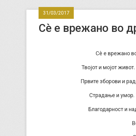
31/03/2017
Сè е врежано во др
Сè е врежано во
Твојот и мојот живот.
Првите зборови и радо
Страдање и умор. 
Благодарност и на
В