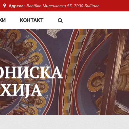
Адреса:
Влатко Миленкоски 55, 7000 Битола
КИ
КОНТАКТ
ОНИСКА
ХИЈА