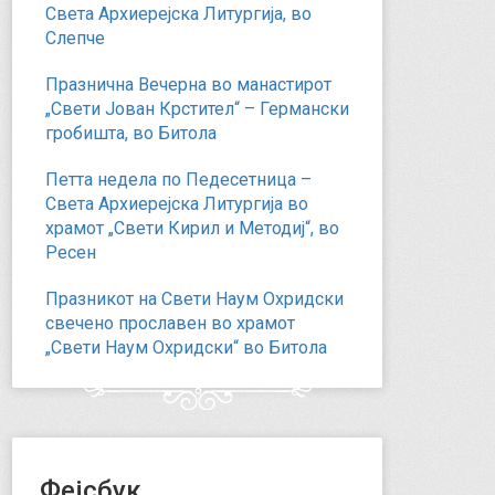
Света Архиерејска Литургија, во
Слепче
Празнична Вечерна во манастирот
„Свети Јован Крстител“ – Германски
гробишта, во Битола
Петта недела по Педесетница –
Света Архиерејска Литургија во
храмот „Свети Кирил и Методиј“, во
Ресен
Празникот на Свети Наум Охридски
свечено прославен во храмот
„Свети Наум Охридски“ во Битола
Фејсбук