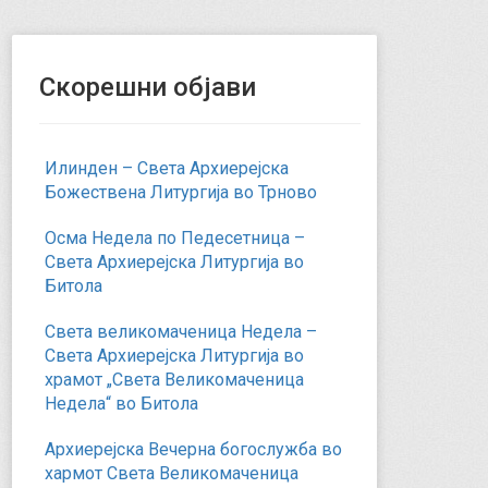
Скорешни објави
Илинден – Света Архиерејска
Божествена Литургија во Трново
Осма Недела по Педесетница –
Света Архиерејска Литургија во
Битола
Света великомаченица Недела –
Света Архиерејска Литургија во
храмот „Света Великомаченица
Недела“ во Битола
Архиерејска Вечерна богослужба во
хармот Света Великомаченица