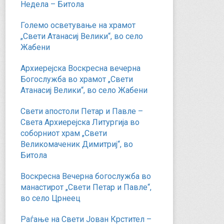
Недела – Битола
Големо осветување на храмот
„Свети Атанасиј Велики“, во село
Жабени
Архиерејска Воскресна вечерна
Богослужба во храмот „Свети
Атанасиј Велики“, во село Жабени
Свети апостоли Петар и Павле –
Света Архиерејска Литургија во
соборниот храм „Свети
Великомаченик Димитриј“, во
Битола
Воскресна Вечерна богослужба во
манастирот „Свети Петар и Павле“,
во село Црнеец
Раѓање на Свети Јован Крстител –