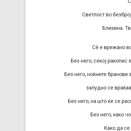
С
Светлост во безбро
Близина. Тв
Сè е врежано во
Без него, секој ракопис 
Без него, ноќните бранови з
залудно се враќаа
Без него, на што ќе се ра
Без него, како ч
Како да се