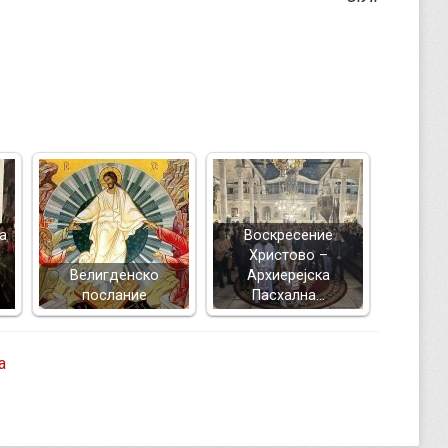
а
Воскресение
Христово –
Велигденско
Архиерејска
послание
Пасхална…
а