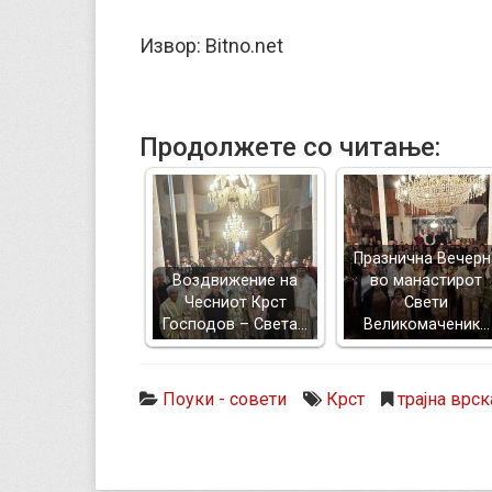
Извор: Bitno.net
Продолжете со читање:
Празнична Вечерн
Воздвижение на
во манастирот
Чесниот Крст
Свети
Господов – Света…
Великомаченик…
Поуки - совети
Крст
трајна врск