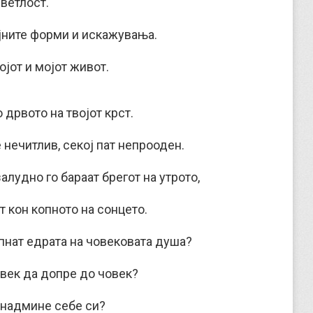
ветлост.
јните форми и искажувања.
ојот и мојот живот.
 дрвото на твојот крст.
е нечитлив, секој пат непрооден.
алудно го бараат брегот на утрото,
т кон копното на сонцето.
спнат едрата на човековата душа?
овек да допре до човек?
 надмине себе си?