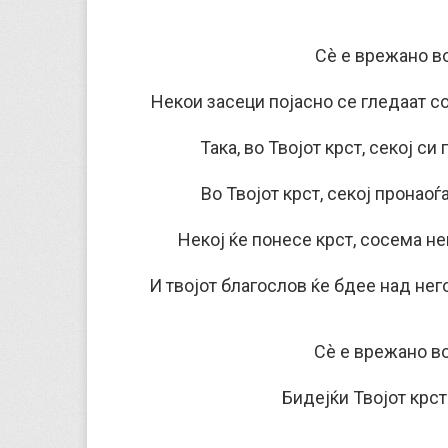
Сè е врежано во
Некои засеци појасно се гледаат со
Така, во Твојот крст, секој си
Во Твојот крст, секој пронаоѓ
Некој ќе понесе крст, сосема не
И твојот благослов ќе бдее над него
Сè е врежано во
Бидејќи Твојот крст