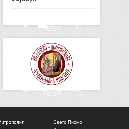
Митрополит
Свето Писмо