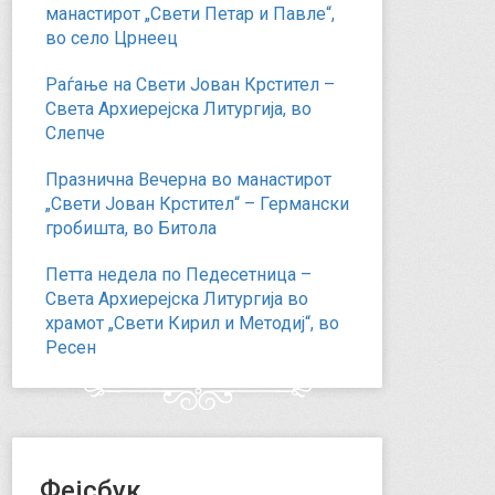
манастирот „Свети Петар и Павле“,
во село Црнеец
Раѓање на Свети Јован Крстител –
Света Архиерејска Литургија, во
Слепче
Празнична Вечерна во манастирот
„Свети Јован Крстител“ – Германски
гробишта, во Битола
Петта недела по Педесетница –
Света Архиерејска Литургија во
храмот „Свети Кирил и Методиј“, во
Ресен
Фејсбук