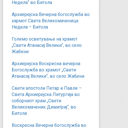
Недела“ во Битола
Архиерејска Вечерна богослужба во
хармот Света Великомаченица
Недела – Битола
Големо осветување на храмот
„Свети Атанасиј Велики“, во село
Жабени
Архиерејска Воскресна вечерна
Богослужба во храмот „Свети
Атанасиј Велики“, во село Жабени
Свети апостоли Петар и Павле –
Света Архиерејска Литургија во
соборниот храм „Свети
Великомаченик Димитриј“, во
Битола
Воскресна Вечерна богослужба во