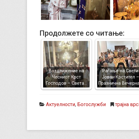
Продолжете со читање:
Воздвижение на
Раѓање на Свети
Чесниот Крст
Јован Крстител –
Господов – Света…
Празнична Вечерн
Актуелности
,
Богослужби
трајна врс