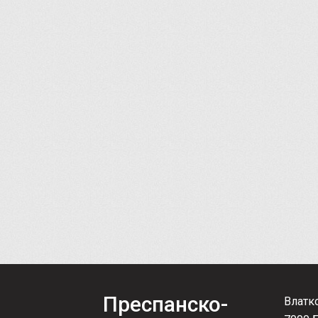
Преспанско-
Влатк