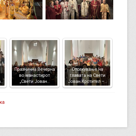
Празнична Вечерна
Отсекување на
во манастирот
главата на Свети
а…
„Свети Јован…
Јован Крстител –…
ка