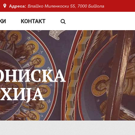
Адреса:
Влатко Миленкоски 55, 7000 Битола
КИ
КОНТАКТ
ОНИСКА
ХИЈА