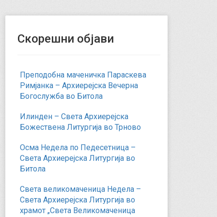
Скорешни објави
Преподобна маченичка Параскева
Римјанка – Архиерејска Вечерна
Богослужба во Битола
Илинден – Света Архиерејска
Божествена Литургија во Трново
Осма Недела по Педесетница –
Света Архиерејска Литургија во
Битола
Света великомаченица Недела –
Света Архиерејска Литургија во
храмот „Света Великомаченица