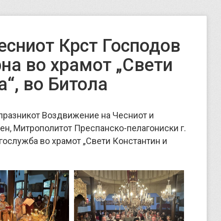
есниот Крст Господов
на во храмот „Свети
а“, во Битола
а празникот Воздвижение на Чесниот и
ен, Митрополитот Преспанско-пелагониски г.
гослужба во храмот „Свети Константин и