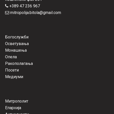
+389 47 236 967
mitropolija.bitola@gmail.com
Богослужби
Осветувања
Монашења
Опела
Ракополагања
Посети
Медиуми
Митрополит
Епархија