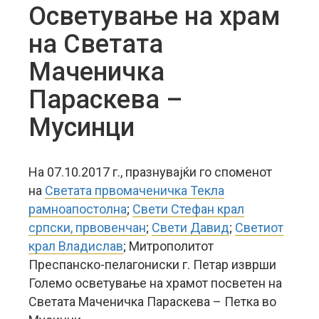
Осветување на храм
на Светата
Маченичка
Параскева –
Мусинци
На 07.10.2017 г., празнувајќи го споменот
на
Светата првомаченичка Текла
рамноапостолна
;
Свети Стефан крал
српски, првовенчан
;
Свети Давид
;
Светиот
крал Владислав
; Митрополитот
Преспанско-пелагониски г. Петар изврши
Големо осветување на храмот посветен на
Светата Маченичка Параскева – Петка во