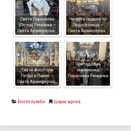
Света Параскева
Четврта недела по
(Петка) Римјанка –
Педесетница –
Света Архиерејска…
Света Архиерејска…
Преподобна
Свети апостоли
маченичка
Петар и Павле –
Параскева Римјанка
Света Архиерејска…
–…
Богослужби
трајна врска