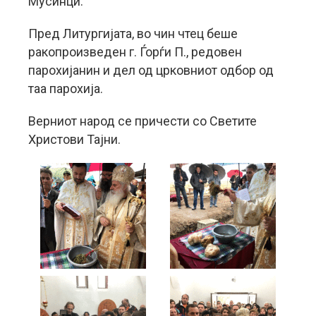
Мусинци.
Пред Литургијата, во чин чтец беше
ракопроизведен г. Ѓорѓи П., редовен
парохијанин и дел од црковниот одбор од
таа парохија.
Верниот народ се причести со Светите
Христови Тајни.