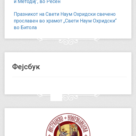
и Методиј“, во Ресен
Празникот на Свети Наум Охридски свечено
прославен во храмот „Свети Наум Охридски“
во Битола
Фејсбук