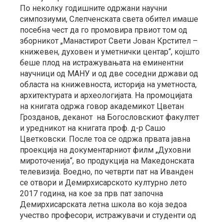
По неколку годишните одржани научни
симпозиуми, Слепченската света обител имаше
посебна чест да го промовира првиот том од
зборникот „Манастирот Свети Јован Крстител –
книжевен, духовен и уметнички центар“, којшто
беше плод на истражувањата на еминентни
научници од МАНУ и од две соседни држави од
областа на книжевноста, историја на уметноста,
архитектурата и археологијата. На промоцијата
на книгата одржа говор академикот Цветан
Грозданов, деканот на Богословскиот факултет
и уредникот на книгата проф. д-р Сашо
Цветковски. После тоа се одржа првата јавна
проекција на документарниот филм „Духовни
мироточенија“, во продукција на Македонската
телевизија. Воедно, по четврти пат на Иванден
се отвори и Демирхисарското културно лето
2017 година, на кое за прв пат започна
Демирхисарската летна школа во која зедоа
учество професори, истражувачи и студенти од