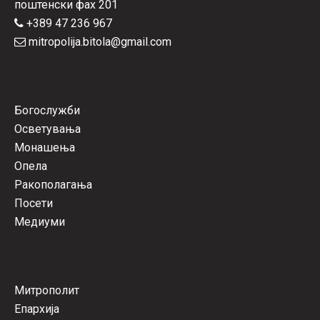
поштенски фах 201
+389 47 236 967
mitropolija.bitola@gmail.com
Богослужби
Осветувања
Монашења
Опела
Ракополагања
Посети
Медиуми
Митрополит
Епархија