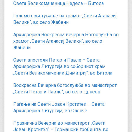
Света Великомаченица Недела – Битола
Големо осветување на храмот „Свети Атанасиј
Велики“, во село Жабени
Архиерејска Воскресна вечерна Богослужба во
храмот „Свети Атанасиј Велики“, во село
Жабени
Свети апостоли Петар и Павле – Света
Архиерејска Литургија во соборниот храм
„Свети Великомаченик Димитриј“, во Битола
Воскресна Вечерна богослужба во манастирот
„Свети Петар и Павле“, во село Црнеец
Раѓање на Свети Јован Крстител – Света
Архиерејска Литургија, во Слепче
Празнична Вечерна во манастирот „Свети
Јован Крстител“ – Германски гробишта, во