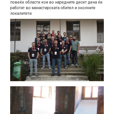
повеќе области кои во наредните десет дена ќе
работат во манастирската обител и околните
локалитети.