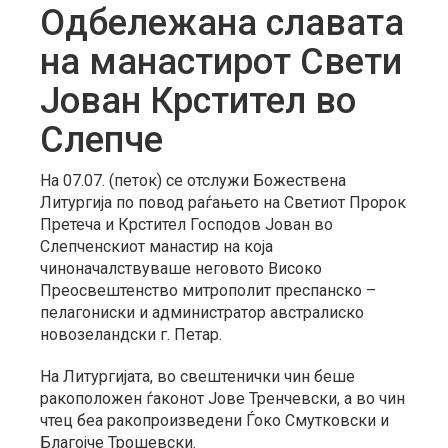
Одбележана славата
на манастирот Свети
Јован Крстител во
Слепче
На 07.07. (петок) се отслужи Божествена
Литургија по повод раѓањето на Светиот Пророк
Претеча и Крстител Господов Јован во
Слепченскиот манастир на која
чиноначалствуваше неговото Високо
Преосвештенство митрополит преспанско –
пелагониски и администратор австралиско
новозеландски г. Петар.
На Литургијата, во свештенички чин беше
ракоположен ѓаконот Јове Тренчевски, а во чин
чтец беа ракопроизведени Ѓоко Смутковски и
Благојче Трошевски.