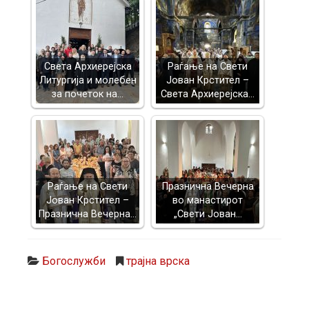
Света Архиерејска
Раѓање на Свети
Литургија и молебен
Јован Крстител –
за почеток на…
Света Архиерејска…
Раѓање на Свети
Празнична Вечерна
Јован Крстител –
во манастирот
Празнична Вечерна…
„Свети Јован…
Богослужби
трајна врска