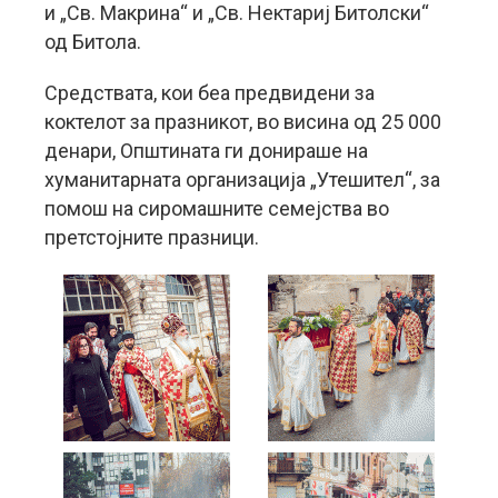
и „Св. Макрина“ и „Св. Нектариј Битолски“
од Битола.
Средствата, кои беа предвидени за
коктелот за празникот, во висина од 25 000
денари, Општината ги донираше на
хуманитарната организација „Утешител“, за
помош на сиромашните семејства во
претстојните празници.