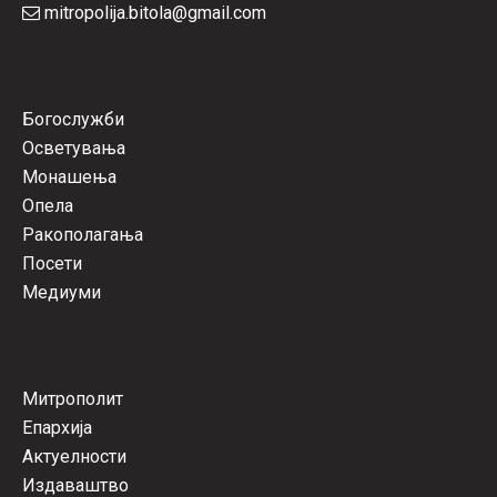
mitropolija.bitola@gmail.com
Богослужби
Осветувања
Монашења
Опела
Ракополагања
Посети
Медиуми
Митрополит
Епархија
Актуелности
Издаваштво