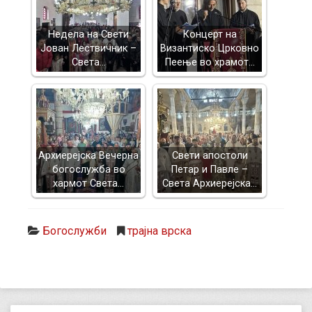
Недела на Свети
Концерт на
Јован Лествичник –
Византиско Црковно
Света…
Пеење во храмот…
Архиерејска Вечерна
Свети апостоли
богослужба во
Петар и Павле –
хармот Света…
Света Архиерејска…
Богослужби
трајна врска