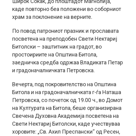
Широк Сокак, до плоштадот Магнолија,
каде повторно беа положени во соборниот
храм за поклонение на верните.
По повод патрониот празник и прославата
посветена на преподобен Свети Нектариј
Битолски – заштитник на градот, во
простоириите на Општина Битола,
заедничка средба одржаа Владиката Петар
и градоначалничката Петровска.
Вечерта, под покровителство на Општина
Битола и на градоначалничката г-ѓа Наташа
Петровска, со почеток од 19.00 ч., во Домот
на Културата на Битола, беше организирана
Свечена Духовна Академија посветена на
Свети Нектариј Битолски, каде учествуваа
хоровите: „Св. Ахил Преспански“ од Ресен,