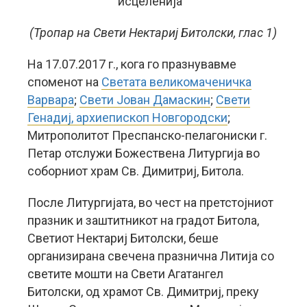
исцеленија“
(Тропар на Свети Нектариј Битолски, глас 1)
На 17.07.2017 г., кога го празнувавме
споменот на
Светата великомаченичка
Варвара
;
Свети Јован Дамаскин
;
Свети
Генадиј, архиепископ Новгородски
;
Митрополитот Преспанско-пелагониски г.
Петар отслужи Божествена Литургија во
соборниот храм Св. Димитриј, Битола.
После Литургијата, во чест на претстојниот
празник и заштитникот на градот Битола,
Светиот Нектариј Битолски, беше
организирана свечена празнична Литија со
светите мошти на Свети Агатангел
Битолски, од храмот Св. Димитриј, преку