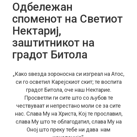
Одбележан
споменот на Светиот
Нектариј,
заштитникот на
градот Битола
„Како ѕвезда зороносна си изгреал на Атос,
си го осветил Карејскиот скит; те воспита
градот Битола, оче наш Нектарие.
Просветли ги сите што со љубов те
чествуваат и непрестано моли се за сите
нас. Слава Му на Христа, Кој те прославил,
слава Му што те облагодатил, слава Му на
Оној што преку тебе ни дава нам