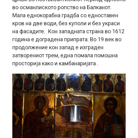
во османлиското ропство на Балканот.
Мала еднокорабна градба со едноставен
кров на две води, без куполи и без украси
на фасадите. Кон западната страна во 1612
година е доградена припрата. Во 19 век во
продолжение кон запад е изграден
затворениот трем, една помала помошна
просторија како и камбанаријата .