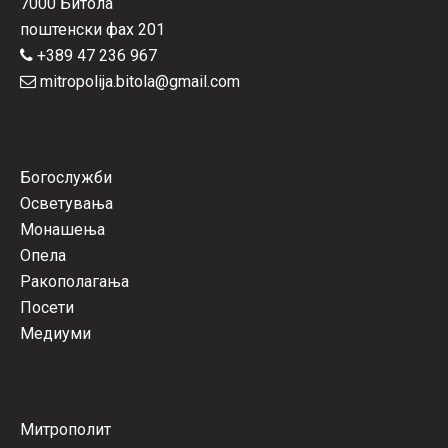
7000 Битола
поштенски фах 201
+389 47 236 967
mitropolija.bitola@gmail.com
Богослужби
Осветувања
Монашења
Опела
Ракополагања
Посети
Медиуми
Митрополит