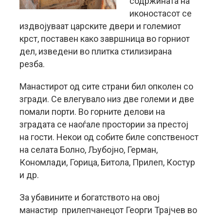
содржината на
иконостасот се
издвојуваат царските двери и големиот
крст, поставен како завршница во горниот
дел, изведени во плитка стилизирана
резба.
Манастирот од сите страни бил опколен со
згради. Се влегувало низ две големи и две
помали порти. Во горните делови на
зградата се наоѓале простории за престој
на гости. Некои од собите биле сопственост
на селата Болно, Љубојно, Герман,
Кономлади, Горица, Битола, Прилеп, Костур
и др.
За убавините и богатството на овој
манастир прилепчанецот Георги Трајчев во