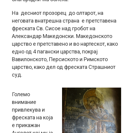
На десниот прозорец до олтарот, на
неговата внатрешна страна е претставена
фреската Св. Сисое над гробот на
Александар Македонски. Македонското
царство е претставено и во нартескот, како
едно од 4 пагански царства, покрај
Вавилонското, Персиското и Римското
царство, како дел од фреската Страшниот
суд.
Големо
внимание
привлекува и
фреската на која
е прикажан
Ангелот кој му ја