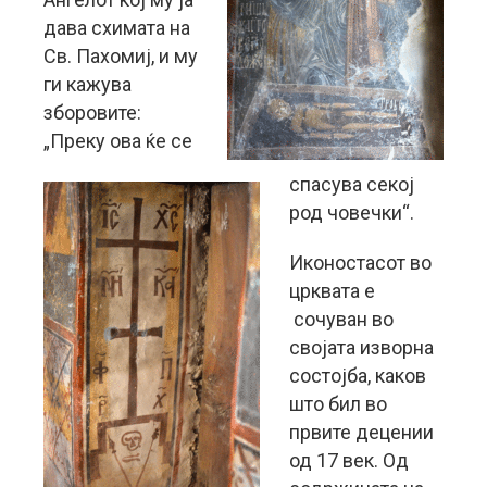
дава схимата на
Св. Пахомиј, и му
ги кажува
зборовите:
„Преку ова ќе се
спасува секој
род човечки“.
Иконостасот во
црквата е
сочуван во
својата изворна
состојба, каков
што бил во
првите децении
од 17 век. Од