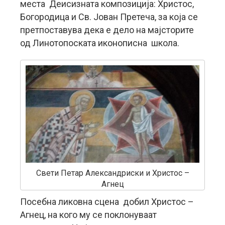
места Деисизната композиција: Христос,
Богородица и Св. Јован Претеча, за која се
претпоставува дека е дело на мајсторите
од Линотопоската иконописна школа.
Свети Петар Александриски и Христос –
Агнец
Посебна ликовна сцена добил Христос –
Агнец, на кого му се поклонуваат