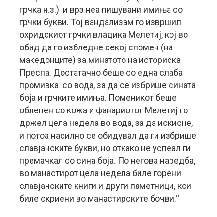
грчка н.з.) и врз неа пишувани имиња со
грчки букви. Тој вандализам го извршил
охридскиот грчки владика Мелетиј, кој во
обид да го избледне секој спомен (на
македонците) за минатото на историска
Преспа. Достатачно беше со една слаба
промивка со вода, за да се избрише сината
боја и грчките имиња. Поменикот беше
облепен со кожа и фанариотот Мелетиј го
држел цела недела во вода, за да искисне,
и потоа насилно се обидувал да ги избрише
славјанските букви, но откако не успеал ги
премачкал со сина боја. По негова наредба,
во манастирот цела недела биле горени
славјанските книги и други паметници, кои
биле скриени во манастирските бочви.“