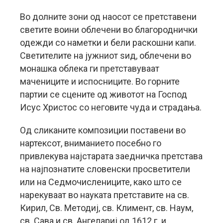
Во долните зони од наосот се претставени
светите воини облечени во благороднички
одежди со наметки и бели раскошни капи.
Светителите на јужниот ѕид, облечени во
монашка облека ги претставуваат
мачениците и испосниците. Во горните
партии се сцените од животот на Господ
Исус Христос со неговите чуда и страдања.
Од сликаните композиции поставени во
нартексот, вниманието посебно го
привлекува најстарата заедничка претстава
на најпознатите словенски просветители
или на Седмочислениците, како што се
нарекуваат во науката претставите на св.
Кирил, Св. Методиј, св. Климент, св. Наум,
св. Сава и св. Ангелариј од 1612 г. и