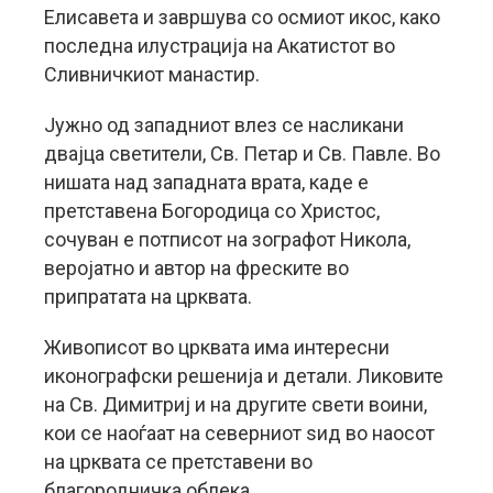
Елисавета и завршува со осмиот икос, како
последна илустрација на Акатистот во
Сливничкиот манастир.
Јужно од западниот влез се насликани
двајца светители, Св. Петар и Св. Павле. Во
нишата над западната врата, каде е
претставена Богородица со Христос,
сочуван е потписот на зографот Никола,
веројатно и автор на фреските во
припратата на црквата.
Живописот во црквата има интересни
иконографски решенија и детали. Ликовите
на Св. Димитриј и на другите свети воини,
кои се наоѓаат на северниот ѕид во наосот
на црквата се претставени во
благородничка облека.