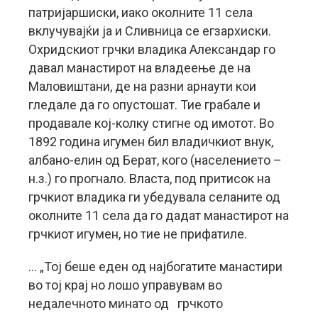
патријаршиски, иако околните 11 села
вклучувајќи ја и Сливница се егзархиски.
Охридскиот грчки владика Александар го
давал манастирот на владеење де на
Маловиштани, де на разни арнаути кои
гледале да го опустошат. Тие грабале и
продавале кој-колку стигне од имотот. Во
1892 година игумен бил владичкиот внук,
албано-елин од Берат, кого (населението –
н.з.) го прогнало. Власта, под притисок на
грчкиот владика ги убедувала селаните од
околните 11 села да го дадат манастирот на
грчкиот игумен, но тие не прифатиле.
… „Тој беше еден од најбогатите манастири
во тој крај но лошо управувам во
недалечното минато од грчкото