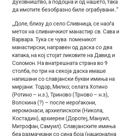
духовништво, а подоцна и од нашето, така
да имотите безобразно биле ограбувани..“
„Доле, близу до село Сливница, се наоѓа
метох на сливничкиот манастир св. Сава и
Варвара. Тука се чува поменикот
манастирски, направен од даска со два
капака, на кој стојат ликовите на Давид и
Соломон. На внатрешната страна во 9
столба, по три на секоја даска имаше
напишани со славјански букви имиња на
мирјани: Тодор, Милко; селата Хотино
(Ротино – н.з.), Триново (Трново – н.з),
Волскина (?) – после иероѓакони,
иеромонаси, архиепископи (Никола,
Костадин), архиереи (Доротеј, Мануил,
Митрофан, Самуил). Славјанските имиња
беа размачкани со сина боја (национална