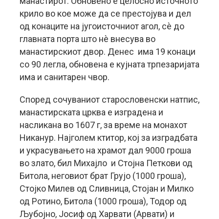
манастирот. Обновено е целосно источното
крило во кое може да се престојува и дел
од конаците на југоисточниот агол, сè до
главната порта што нè внесува во
манастирскиот двор. Денес има 19 конаци
со 90 легла, обновена е кујната трпезаријата
има и санитарен чвор.
Според сочуваниот старословенски натпис,
манастирската црква е изградена и
насликана во 1607 г, за време на монахот
Никанур. Најголем ктитор, кој за изградбата
и украсувањето на храмот дал 9000 гроша
во злато, бил Михајло и Стојна Петкови од
Битола, неговиот брат Грујо (1000 гроша),
Стојко Милев од Сливница, Стојан и Милко
од Ротино, Битола (1000 гроша), Тодор од
Љубојно, Јосиф од Харвати (Арвати) и