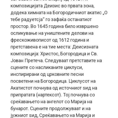
композицијата Деизис во првата зона,
додека химната на Богородичниот акатис „О
тебе радуетсја“ го зафаќа останатиот
простор. Во 1645 година било извршено
осликување на уништените делови на
фрескоживописот од 1612 година и
претставена е на тие места: Деисизната
композиција: Христос, Богородица и Св.
Јован Претеча. Следуваат претставите на
сцените со насликаните циклуси,
инспирирани од црковните песни
посветени на Богородица. Циклусот на
Акатистот почнува од источниот ѕид на
припратата (нартексот). Тој почнува со
среќавањето на ангелот со Марија на
бунарот. Сцените продолжуваат и на
јужниот ѕид, Среќавањето на Марија и