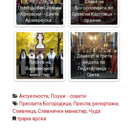
Слава на
Преподобен Јоаким
Богословијата во
Крчовски – Света
Сремски Карловци –
Архиерејска…
празник…
Дваесет и трета
Посета на
недела по
Валаамскиот
Педесетница –
манастир
Света…
Актуелности
,
Поуки - совети
Пресвета Богородица
,
Преспа
,
репортажи
,
Сливница
,
Сливнички манастир
,
Чуда
трајна врска