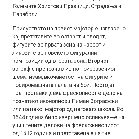
Големите Христови Празници, Страдања и
Параболи.
Присуството на првиот мајстор е нагласено
кај претставите во олтарот и сводот,
фигурите во првата зона на наосот и
ликовите во повеќето фигурални
композиции од втората зона. Вториот
зограф е препознатлив по поизразениот
шематизам, вкочанетост на фигурите и
посиромашната палета на бои. Постојат
претпоставки дека фрескописот е дело на
познатиот иконописец Пимен Зографски
или на некој мајстор од неговата школа. Во
1644 година било извршено осликување на
уништените делови на фрескоживописот
од 1612 година и претставена е на тие