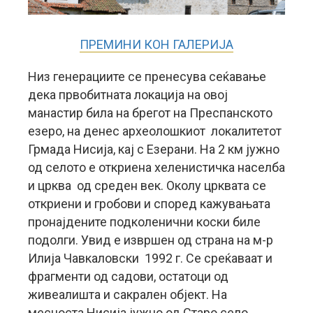
ПРЕМИНИ КОН ГАЛЕРИЈА
Низ генерациите се пренесува сеќавање
дека првобитната локација на овој
манастир била на брегот на Преспанското
езеро, на денес археолошкиот локалитетот
Грмада Нисија, кај с Езерани. На 2 км јужно
од селото е откриена хеленистичка населба
и црква од среден век. Околу црквата се
откриени и гробови и според кажувањата
пронајдените подколенични коски биле
подолги. Увид е извршен од страна на м-р
Илија Чавкаловски 1992 г. Се среќаваат и
фрагменти од садови, остатоци од
живеалишта и сакрален објект. На
месноста Нисија јужно од Старо село