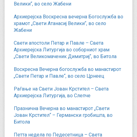
Велики“, во село Жабени
Архиерејска Воскресна вечерна Богослужба во
храмот „Свети Атанасиј Велики“, во село
Жабени
Свети апостоли Петар и Павле – Света
Архиерејска Литургија во соборниот храм
„Свети Великомаченик Димитриј“, во Битола
Воскресна Вечерна богослужба во манастирот
„Свети Петар и Павле“, во село Црнеец
Раѓање на Свети Јован Крстител – Света
Архиерејска Литургија, во Слепче
Празнична Вечерна во манастирот „Свети
Јован Крстител“ – Германски гробишта, во
Битола
Петта недела по Педесетница – Света