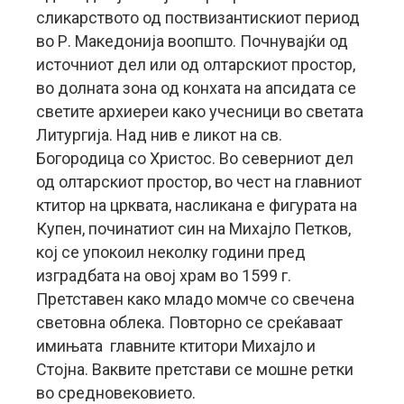
сликарството од поствизантискиот период
во Р. Македонија воопшто. Почнувајќи од
источниот дел или од олтарскиот простор,
во долната зона од конхата на апсидата се
светите архиереи како учесници во светата
Литургија. Над нив е ликот на св.
Богородица со Христос. Во северниот дел
од олтарскиот простор, во чест на главниот
ктитор на црквата, насликана е фигурата на
Купен, починатиот син на Михајло Петков,
кој се упокоил неколку години пред
изградбата на овој храм во 1599 г.
Претставен како младо момче со свечена
световна облека. Повторно се среќаваат
имињата главните ктитори Михајло и
Стојна. Ваквите претстави се мошне ретки
во средновековието.