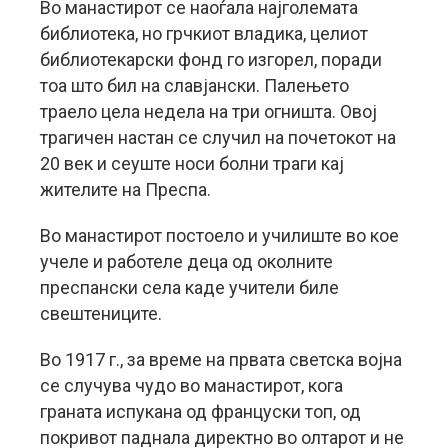
Во манастирот се наоѓала најголемата
библиотека, но грчкиот владика, целиот
библиотекарски фонд го изгорел, поради
тоа што бил на славјански. Палењето
траело цела недела на три огништа. Овој
трагичен настан се случил на почетокот на
20 век и сеуште носи болни траги кај
жителите на Преспа.
Во манастирот постоело и училиште во кое
учеле и работеле деца од околните
преспански села каде учители биле
свештениците.
Во 1917 г., за време на првата светска војна
се случува чудо во манастирот, кога
граната испукана од француски топ, од
покривот паднала директно во олтарот и не