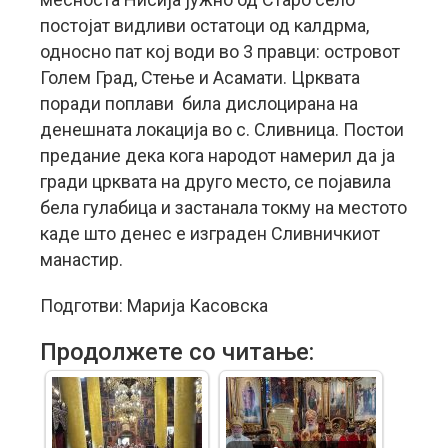
постојат видливи остатоци од калдрма,
односно пат кој води во 3 правци: островот
Голем Град, Стење и Асамати. Црквата
поради поплави била дислоцирана на
денешната локација во с. Сливница. Постои
предание дека кога народот намерил да ја
гради црквата на друго место, се појавила
бела гулабица и застанала токму на местото
каде што денес е изграден Сливничкиот
манастир.
Подготви: Марија Касовска
Продолжете со читање: