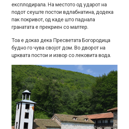
експлодирала. На местото од ударот на
подот сеуште постои вдлабнатина, додека
пак покривот, од каде што паднала
гранатата е прекриен со малтер.
Тоа е доказ дека Пресветата Богородица
будно го чува својот дом. Во дворот на
црквата постои и извор со лековита вода.