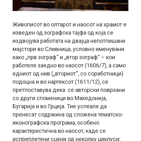
Живописот во олтарот и наосот на храмот е
изведен од зографска тајфа од која се
издвојува работата на двајца непотпишани
мајстори во Сливница, условно именувани
како „прв зограф“ и „втор зограф“ – кои
работеле заедно во наосот (1606/7), а само
едниот од нив („вториот“, со соработници)
подоцна и во нартексот (1611/12), се
претпоставува дека се авторски поврзани
со други споменици во Македонија,
Бугарија и во Грција. Тие успеале да
пренесат содржина од сложена тематско-
иконографска програма, особено
карактеристична во наосот, каде се
испреплетени сцени од неколку циклуси: