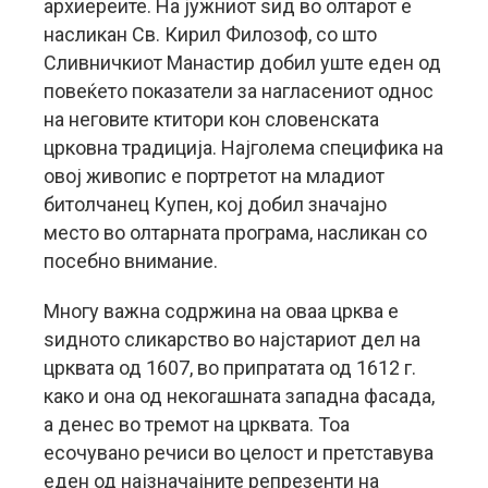
архиереите. На јужниот ѕид во олтарот е
насликан Св. Кирил Филозоф, со што
Сливничкиот Манастир добил уште еден од
повеќето показатели за нагласениот однос
на неговите ктитори кон словенската
црковна традиција. Најголема специфика на
овој живопис е портретот на младиот
битолчанец Купен, кој добил значајно
место во олтарната програма, насликан со
посебно внимание.
Многу важна содржина на оваа црква е
ѕидното сликарство во најстариот дел на
црквата од 1607, во припратата од 1612 г.
како и она од некогашната западна фасада,
а денес во тремот на црквата. Тоа
есочувано речиси во целост и претставува
еден од најзначајните репрезенти на