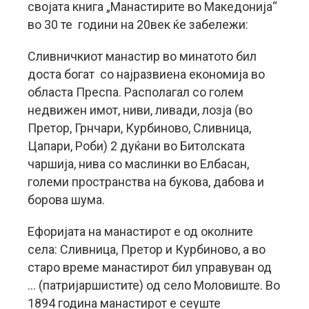
својата книга „Манастирите во Македонија“
во 30 те години на 20век ќе забележи:
Сливничкиот манастир во минатото бил
доста богат со најразвиена економија во
областа Преспа. Располагал со голем
недвижен имот, ниви, ливади, лозја (во
Претор, Грнчари, Курбиново, Сливница,
Цапари, Роби) 2 дуќани во Битолската
чаршија, нива со маслинки во Елбасан,
големи пространства на букова, дабова и
борова шума.
Ефоријата на манастирот е од околните
села: Сливница, Претор и Курбиново, а во
старо време манастирот бил управуван од
… (патријаршистите) од село Моловиште. Во
1894 година манастирот е сеуште