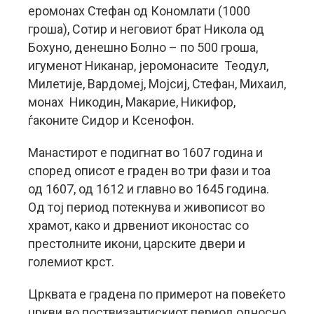
еромонах Стефан од Кономлати (1000
гроша), Сотир и неговиот брат Никола од
Бохуно, денешно Болно – по 500 гроша,
игуменот Никанар, јеромонасите Теодул,
Милетије, Вардомеј, Мојсиј, Стефан, Михаил,
монах Никодин, Макарие, Никифор,
ѓаконите Сидор и Ксенофон.
Манастирот е подигнат во 1607 година и
според описот е граден во три фази и тоа
од 1607, од 1612 и главно во 1645 година.
Од тој период потекнува и живописот во
храмот, како и дрвениот иконостас со
престолните икони, царските двери и
големиот крст.
Црквата е градена по примерот на повеќето
цркви во поствизантискиот период односно