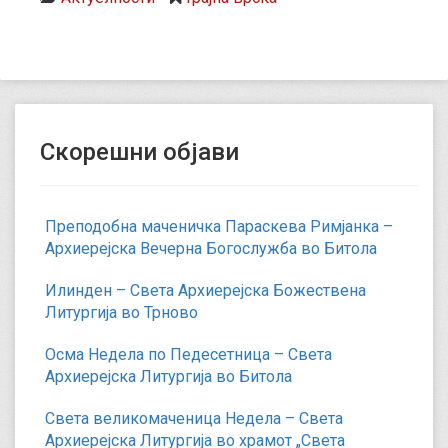
Скорешни објави
Преподобна маченичка Параскева Римјанка –
Архиерејска Вечерна Богослужба во Битола
Илинден – Света Архиерејска Божествена
Литургија во Трново
Осма Недела по Педесетница – Света
Архиерејска Литургија во Битола
Света великомаченица Недела – Света
Архиерејска Литургија во храмот „Света