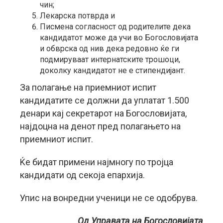
чин;
Лекарска потврда и
Писмена согласност од родителите дека
кандидатот може да учи во Богословијата
и обврска од нив дека редовно ќе ги
подмируваат интернатските трошоци,
доколку кандидатот не е стипендијант.
За полагање на приемниот испит
кандидатите се должни да уплатат 1.500
денари кај секретарот на Богословијата,
најдоцна на денот пред полагањето на
приемниот испит.
Ќе бидат примени најмногу по тројца
кандидати од секоја епархија.
Упис на вонредни ученици не се одобрува.
Од Управата на Богословијата