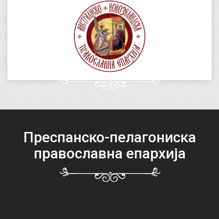
Преспанско-пелагониска
православна епархија