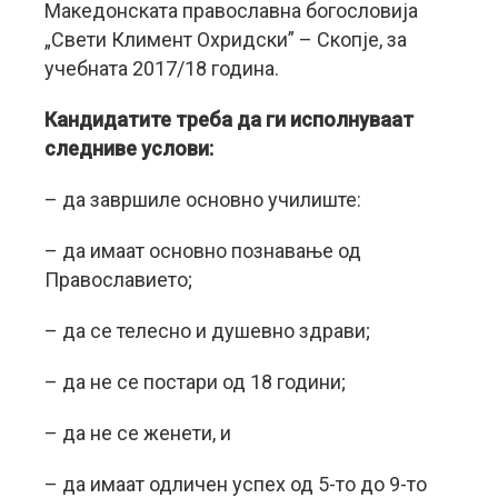
Македонската православна богословија
„Свети Климент Охридски” – Скопје, за
учебната 2017/18 година.
Кандидатите треба да ги исполнуваат
следниве услови:
– да завршиле основно училиште:
– да имаат основно познавање од
Православието;
– да се телесно и душевно здрави;
– да не се постари од 18 години;
– да не се женети, и
– да имаат одличен успех од 5-то до 9-то