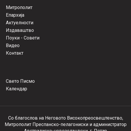
Митрополит
Епархија
Актуелности
Издаваштво
Поуки - Совети
Видео
Контакт
Свето Писмо
Календар
Со благослов на Неговото Високопреосвештенство,
Митрополит Преспанско-пелагониски и администратор
Австралиско-новозеландски, г. Петар