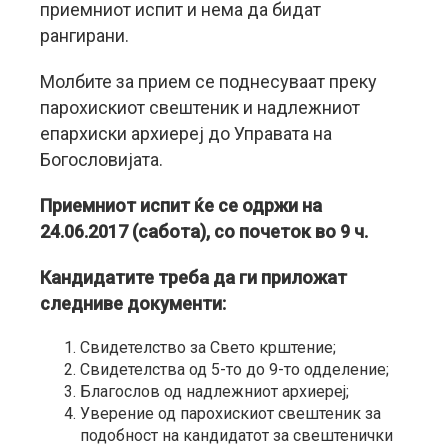
приемниот испит и нема да бидат
рангирани.
Молбите за прием се поднесуваат преку
парохискиот свештеник и надлежниот
епархиски архиереј до Управата на
Богословијата.
Приемниот испит ќе се одржи на
24.06.2017 (сабота), со почеток во 9 ч.
Кандидатите треба да ги приложат
следниве документи:
Свидетелство за Свето крштение;
Свидетелства од 5-то до 9-то одделение;
Благослов од надлежниот архиереј;
Уверение од парохискиот свештеник за
подобност на кандидатот за свештенички