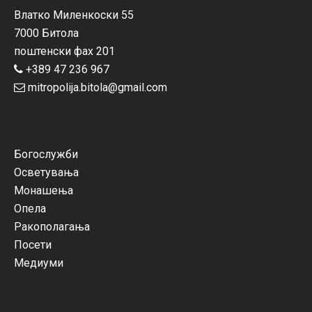
Влатко Миленкоски 55
7000 Битола
поштенски фах 201
+389 47 236 967
mitropolija.bitola@gmail.com
Богослужби
Осветувања
Монашења
Опела
Ракополагања
Посети
Медиуми