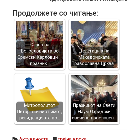
Продолжете со читање:
Слава на
Богословијата во
Делегација на
Сремски Карловци –
Македонската
празник…
Православна Црква…
Митрополитот
Празникот на Свети
Петар, личниот имот,
Наум Охридски
резиденцијата во…
свечено прославен…
Актуелности
трајна врска