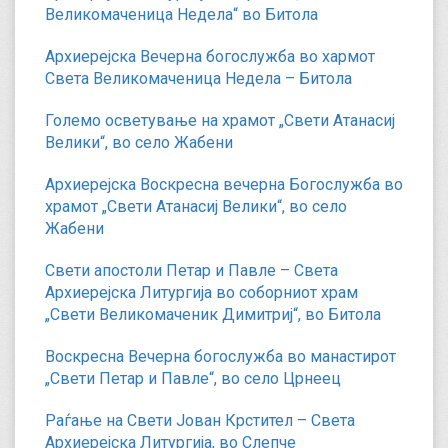
Великомаченица Недела“ во Битола
Архиерејска Вечерна богослужба во хармот
Света Великомаченица Недела – Битола
Големо осветување на храмот „Свети Атанасиј
Велики“, во село Жабени
Архиерејска Воскресна вечерна Богослужба во
храмот „Свети Атанасиј Велики“, во село
Жабени
Свети апостоли Петар и Павле – Света
Архиерејска Литургија во соборниот храм
„Свети Великомаченик Димитриј“, во Битола
Воскресна Вечерна богослужба во манастирот
„Свети Петар и Павле“, во село Црнеец
Раѓање на Свети Јован Крстител – Света
Архиерејска Литургија, во Слепче