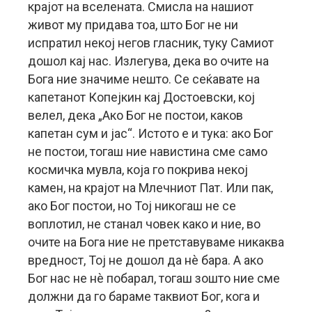
крајот на вселената. Смисла на нашиот
живот му придава тоа, што Бог не ни
испратил некој негов гласник, туку Самиот
дошол кај нас. Излегува, дека во очите на
Бога ние значиме нешто. Се сеќавате на
капетанот Копејкин кај Достоевски, кој
велел, дека „Ако Бог не постои, каков
капетан сум и јас“. Истото е и тука: ако Бог
не постои, тогаш ние навистина сме само
космичка мувла, која го покрива некој
камен, на крајот на Млечниот Пат. Или пак,
ако Бог постои, но Тој никогаш не се
воплотил, не станал човек како и ние, во
очите на Бога ние не претставуваме никаква
вредност, Тој не дошол да нè бара. А ако
Бог нас не нè побарал, тогаш зошто ние сме
должни да го бараме таквиот Бог, кога и