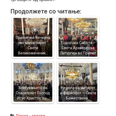
Продолжете со читање:
Празнична Вечерна
во манастирот
Тодорова Сабота –
Свети
Света Архиерејска
Великомаченик…
Литургија во Прилеп
Влегувањето на
Недела на митарот
Спасителот Господ
и фарисејот – Светa
Исус Христос во…
Божествена…
Поуки - совети