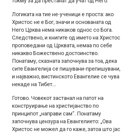
токму за да престанат да учат од Него.
Логиката на тие не-ученици е проста: ако
Христос не е Бог, значи и основаната од
Него Црква нема никаков однос со Бога.
Следствено, и книгите од името на Христос
проповедани од Црквата, немаа по себе
никакво Божествено достоинство.
Понатаму, сказната започнува за тоа, дека
сите Евангелија се пишувани-препишувани,
и најважно, вистинското Евангелие се чува
некаде на Тибет…
Готово. Човекот застанал на патот на
конструирање на христијанство по
принципот „направи сам“. Понатаму
започнува цензура на Евангелието: „Ова
Христос не можел да го каже, затоа што јас