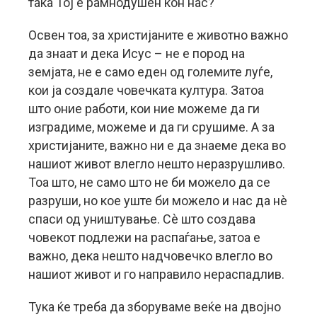
така Тој е рамнодушен кон нас?
Освен тоа, за христијаните е животно важно
да знаат и дека Исус – не е пород на
земјата, не е само еден од големите луѓе,
кои ја создале човечката култура. Затоа
што оние работи, кои ние можеме да ги
изградиме, можеме и да ги срушиме. А за
христијаните, важно ни е да знаеме дека во
нашиот живот влегло нешто неразрушливо.
Тоа што, не само што не би можело да се
разруши, но кое уште би можело и нас да нè
спаси од уништување. Сè што создава
човекот подлежи на распаѓање, затоа е
важно, дека нешто надчовечко влегло во
нашиот живот и го направило нераспадлив.
Тука ќе треба да зборуваме веќе на двојно