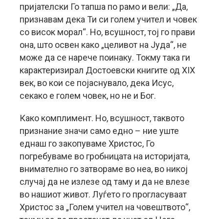
пријателски Го тапша по рамо и вели: „Да,
признавам дека Ти си голем учител и човек
со висок морал“. Но, всушност, тој го прави
она, што освен како „целивот на Јуда“, не
може да се нарече поинаку. Токму така ги
карактеризирал Достоевски книгите од XIX
век, во кои се појаснувало, дека Исус,
секако е голем човек, но не и Бог.
Како комплимент. Но, всушност, таквото
признание значи само едно – ние уште
еднаш го закопуваме Христос, Го
погребуваме во гробницата на историјата,
внимателно го затвораме во неа, во никој
случај да не излезе од таму и да не влезе
во нашиот живот. Луѓето го прогласуваат
Христос за „Голем учител на човештвото“,