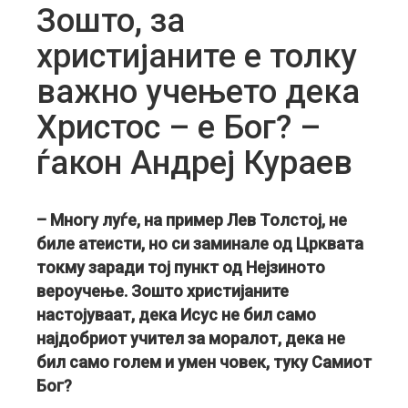
Зошто, за
христијаните е толку
важно учењето дека
Христос – е Бог? –
ѓакон Андреј Кураев
– Многу луѓе, на пример Лев Толстој, не
биле атеисти, но си заминале од Црквата
токму заради тој пункт од Нејзиното
вероучење. Зошто христијаните
настојуваат, дека Исус не бил само
најдобриот учител за моралот, дека не
бил само голем и умен човек, туку Самиот
Бог?