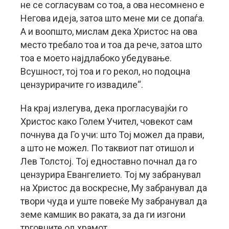
не се согласувам со тоа, а ова несомнено е
Негова идеја, затоа што мене ми се допаѓа.
А и воопшто, мислам дека Христос на ова
место требало тоа и тоа да рече, затоа што
тоа е моето најдлабоко убедување.
Всушност, тој тоа и го рекол, но подоцна
цензурирачите го извадиле“.
На крај излегува, дека прогласувајќи го
Христос како Голем Учител, човекот сам
почнува да Го учи: што Тој можел да прави,
а што не можел. По таквиот пат отишол и
Лев Толстој. Тој едноставно почнал да го
цензурира Евангелието. Тој му забранувал
на Христос да воскресне, Му забранувал да
твори чуда и уште повеќе Му забранувал да
земе камшик во раката, за да ги изгони
трговците од храмот.