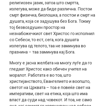
религиозен јазик, затоа што смртта,
излегува, може да биде различна. Постои
смрт физичка, биолошка, а постои и смрт на
душата, која се задушува без Бога. Токму
тој безвоздушен простор на
незнабожечкиот свет Христос го исполнил
со Себеси, то ест, сега, кога душата
излегува од телото, таа не заминува во
празнина – таа заминува кај Бога.
Многу е јасна желбата на многу луѓе да го
гледаат Христос како обичен учител на
моралот. Работата е во тоа, што
христијанството, Евангелието и воопшто,
светот на Црквата – тоа е повеќе свет на
императиви, свет на етика, која што има
власт да суди над човекот. И тоа, не само
суд, кој самиот го извршуваш над себеси,