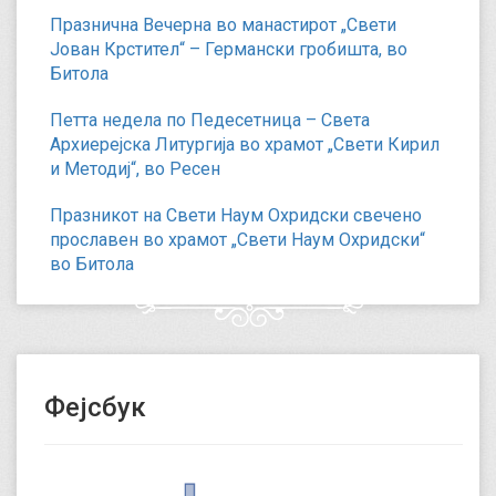
Празнична Вечерна во манастирот „Свети
Јован Крстител“ – Германски гробишта, во
Битола
Петта недела по Педесетница – Света
Архиерејска Литургија во храмот „Свети Кирил
и Методиј“, во Ресен
Празникот на Свети Наум Охридски свечено
прославен во храмот „Свети Наум Охридски“
во Битола
Фејсбук