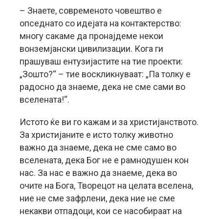
– Знаете, современото човештво е
опседнато со идејата на контактерство:
многу сакаме да пронајдеме некои
вонземјански цивилизации. Кога ги
прашуваш ентузијастите на тие проекти:
„Зошто?“ – тие воскликнуваат: „Па толку е
радосно да знаеме, дека не сме сами во
вселената!“.
Истото ќе ви го кажам и за христијанството.
За христијаните е исто толку животно
важно да знаеме, дека не сме само во
вселената, дека Бог не е рамнодушен кон
нас. За нас е важно да знаеме, дека во
очите на Бога, Творецот на целата вселена,
ние не сме зафрлени, дека ние не сме
некакви отпадоци, кои се насобираат на