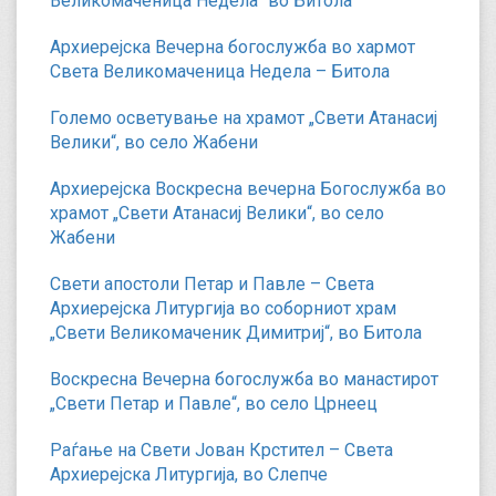
Великомаченица Недела“ во Битола
Архиерејска Вечерна богослужба во хармот
Света Великомаченица Недела – Битола
Големо осветување на храмот „Свети Атанасиј
Велики“, во село Жабени
Архиерејска Воскресна вечерна Богослужба во
храмот „Свети Атанасиј Велики“, во село
Жабени
Свети апостоли Петар и Павле – Света
Архиерејска Литургија во соборниот храм
„Свети Великомаченик Димитриј“, во Битола
Воскресна Вечерна богослужба во манастирот
„Свети Петар и Павле“, во село Црнеец
Раѓање на Свети Јован Крстител – Света
Архиерејска Литургија, во Слепче