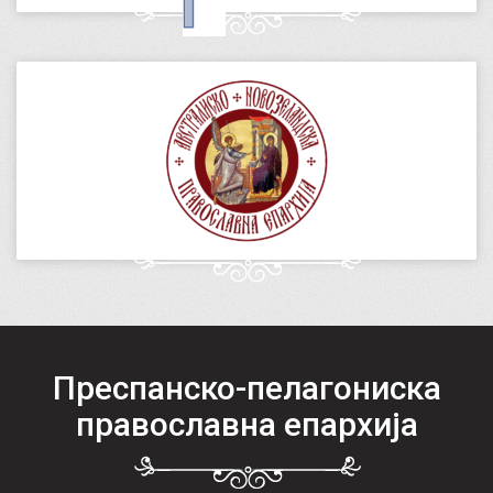
Преспанско-пелагониска
православна епархија