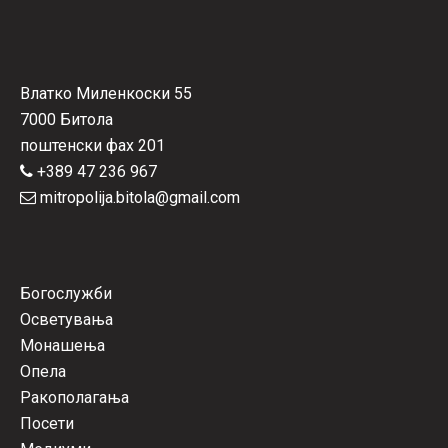
Влатко Миленкоски 55
7000 Битола
поштенски фах 201
+389 47 236 967
mitropolija.bitola@gmail.com
Богослужби
Осветувања
Монашења
Опела
Ракополагања
Посети