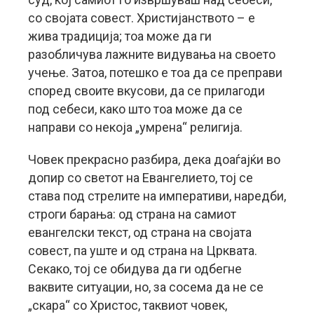
со својата совест. Христијанството – е
жива традиција; тоа може да ги
разобличува лажните видувања на своето
учење. Затоа, потешко е тоа да се преправи
според своите вкусови, да се прилагоди
под себеси, како што тоа може да се
направи со некоја „умрена“ религија.
Човек прекрасно разбира, дека доаѓајќи во
допир со светот на Евангелието, тој се
става под стрелите на императиви, наредби,
строги барања: од страна на самиот
евангелски текст, од страна на својата
совест, па уште и од страна на Црквата.
Секако, тој се обидува да ги одбегне
ваквите ситуации, но, за сосема да не се
„скара“ со Христос, таквиот човек,