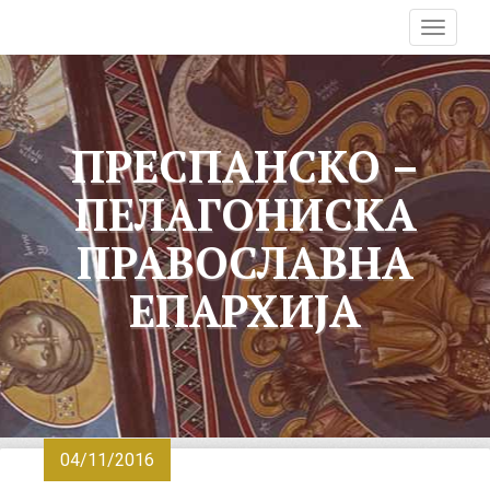
T
o
g
g
l
ПРЕСПАНСКО –
e
n
ПЕЛАГОНИСКА
a
v
ПРАВОСЛАВНА
i
g
ЕПАРХИЈА
a
t
i
o
n
04/11/2016