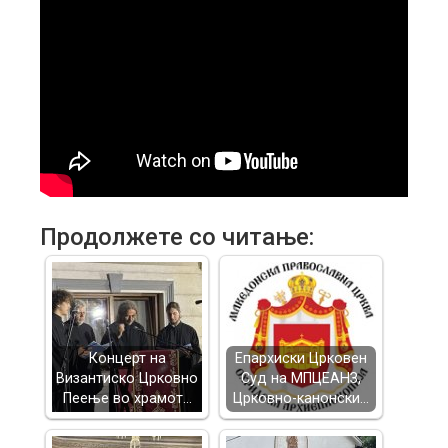
Продолжете со читање:
Концерт на
Епархиски Црковен
Византиско Црковно
Суд на МПЦЕАНЗ,
Пеење во храмот…
Црковно-канонски…