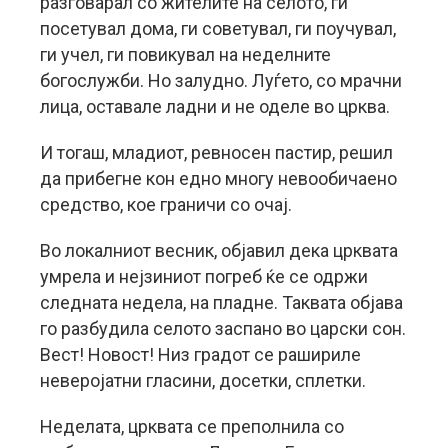
разговарал со жителите на селото, ги
посетувал дома, ги советувал, ги поучувал,
ги учел, ги повикувал на неделните
богослужби. Но залудно. Луѓето, со мрачни
лица, оставале ладни и не оделе во црква.
И тогаш, младиот, ревносен пастир, решил
да прибегне кон едно многу невообичаено
средство, кое граничи со очај.
Во локалниот весник, објавил дека црквата
умрела и нејзиниот погреб ќе се одржи
следната недела, на пладне. Таквата објава
го разбудила селото заспано во царски сон.
Вест! Новост! Низ градот се рашириле
неверојатни гласини, досетки, сплетки.
Неделата, црквата се преполнила со