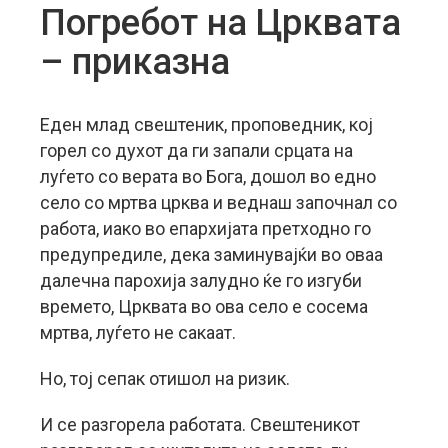
Погребот на Црквата
– приказна
Еден млад свештеник, проповедник, кој
горел со духот да ги запали срцата на
луѓето со верата во Бога, дошол во едно
село со мртва црква и веднаш започнал со
работа, иако во епархијата претходно го
предупредиле, дека заминувајќи во оваа
далечна парохија залудно ќе го изгуби
времето, Црквата во ова село е сосема
мртва, луѓето не сакаат.
Но, тој сепак отишол на ризик.
И се разгорела работата. Свештеникот