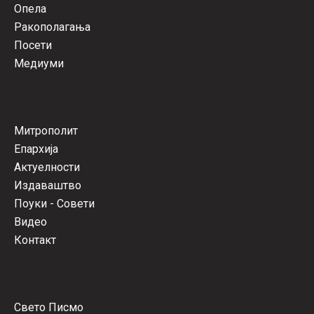
Опела
Ракополагања
Посети
Медиуми
Митрополит
Епархија
Актуелности
Издаваштво
Поуки - Совети
Видео
Контакт
Свето Писмо