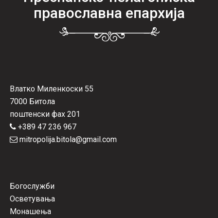
православна епархија
Влатко Миленкоски 55
7000 Битола
поштенски фах 201
+389 47 236 967
mitropolija.bitola@gmail.com
Богослужби
Осветувања
Монашења