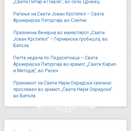
„Свети Петар и Павле“, во село Црнеец
Раѓање на Свети Јован Крстител – Света
Архиерејска Литургија, во Слепче
Празнична Вечерна во манастирот „Свети
Јован Крстител“ – Германски гробишта, во
Битола
Петта недела по Педесетница – Света
Архиерејска Литургија во храмот „Свети Кирил
и Методиј“, во Ресен
Празникот на Свети Наум Охридски свечено
прославен во храмот „Свети Наум Охридски“
во Битола