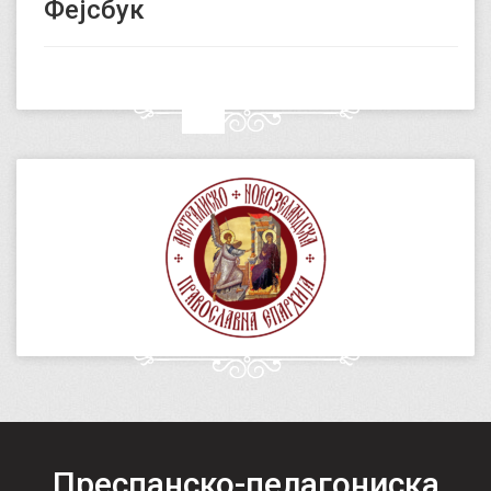
Фејсбук
Преспанско-пелагониска