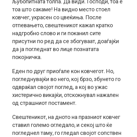
љубопитната толпа. Да види. Господи, тоа е
тоа што сакаме! На видно место стоел
ковчег, украсен со цвеќиња. После
отпевањето, свештеникот кажал кратко
надгробно слово и ги поканил сите
присутни по ред да се збогуваат, доаѓајќи
да ја погледнат во лице познатата
покојничка.
Еден по друг приоѓале кон ковчегот. Но,
погледнувајќи во него, кој брзо, збунето го
одвраќал својот поглед, а кој во ужас
хистерично викајќи, отскокнувал нажален
од страшниот постамент.
Свештеникот, на дното на празниот ковчег
ставил големо огледало, и секој што ќе
погледнел таму, го гледал својот сопствен