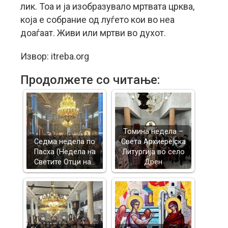
лик. Тоа и ја изобразувало мртвата црква,
која е собрание од луѓето кои во неа
доаѓаат. Живи или мртви во духот.
Извор: itreba.org
Продолжете со читање:
Томина недела –
Седма недела по
Света Архиерејска
Пасха (Недела на
Литургија во село
Светите Отци на…
Дрен