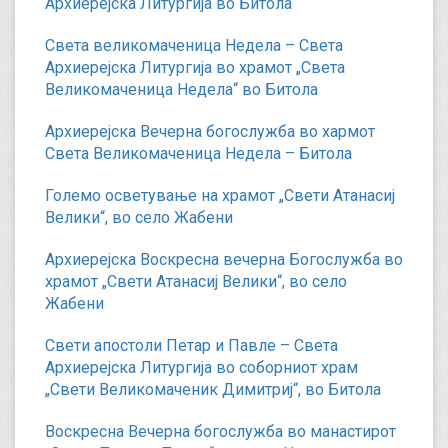
Архиерејска Литургија во Битола
Света великомаченица Недела – Света
Архиерејска Литургија во храмот „Света
Великомаченица Недела“ во Битола
Архиерејска Вечерна богослужба во хармот
Света Великомаченица Недела – Битола
Големо осветување на храмот „Свети Атанасиј
Велики“, во село Жабени
Архиерејска Воскресна вечерна Богослужба во
храмот „Свети Атанасиј Велики“, во село
Жабени
Свети апостоли Петар и Павле – Света
Архиерејска Литургија во соборниот храм
„Свети Великомаченик Димитриј“, во Битола
Воскресна Вечерна богослужба во манастирот