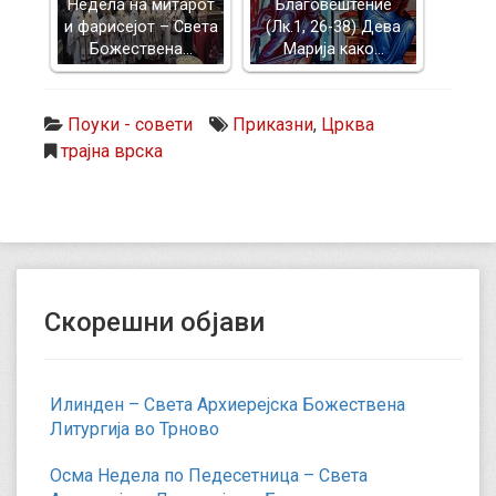
Недела на митарот
Благовештение
и фарисејот – Светa
(Лк.1, 26-38) Дева
Божествена…
Марија како…
Поуки - совети
Приказни
,
Црква
трајна врска
Скорешни објави
Илинден – Света Архиерејска Божествена
Литургија во Трново
Осма Недела по Педесетница – Света