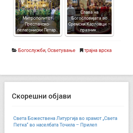
Слава на
Митрополитот
Богословијата во
Преспанско-
Сремски Карловци –
пелагониски Петар…
празник…
Богослужби
,
Осветување
трајна врска
Скорешни објави
Света Божествена Литургија во храмот „Света
Петка“ во населбата Точила – Прилеп