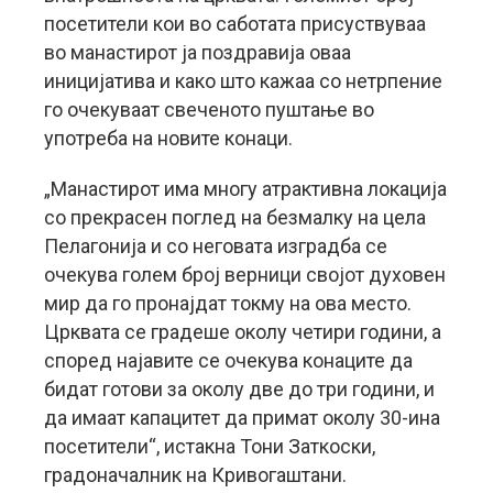
посетители кои во саботата присуствуваа
во манастирот ја поздравија оваа
иницијатива и како што кажаа со нетрпение
го очекуваат свеченото пуштање во
употреба на новите конаци.
„Манастирот има многу атрактивна локација
со прекрасен поглед на безмалку на цела
Пелагонија и со неговата изградба се
очекува голем број верници својот духовен
мир да го пронајдат токму на ова место.
Црквата се градеше околу четири години, а
според најавите се очекува конаците да
бидат готови за околу две до три години, и
да имаат капацитет да примат околу 30-ина
посетители“, истакна Тони Заткоски,
градоначалник на Кривогаштани.