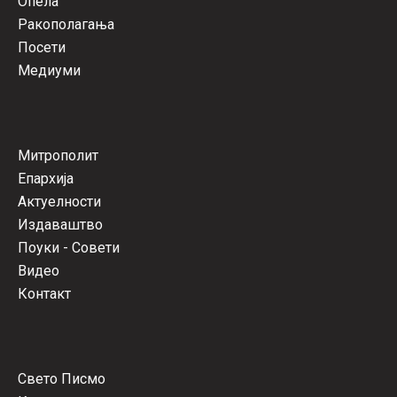
Опела
Ракополагања
Посети
Медиуми
Митрополит
Епархија
Актуелности
Издаваштво
Поуки - Совети
Видео
Контакт
Свето Писмо