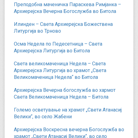
Преподобна маченичка Параскева Римјанка –
Архиерејска Вечерна Богослужба во Битола
Илинден – Света Архиерејска Божествена
Литургија во Трново
Осма Недела по Педесетница – Света
Архиерејска Литургија во Битола
Света великомаченица Недела – Света
Архиерејска Литургија во храмот „Света
Великомаченица Недела“ во Битола
Архиерејска Вечерна богослужба во хармот
Света Великомаченица Недела – Битола
Големо осветување на храмот „Свети Атанасиј
Велики“, во село Жабени
Архиерејска Воскресна вечерна Богослужба во
храмот „Свети Атанасиј Велики“, во село