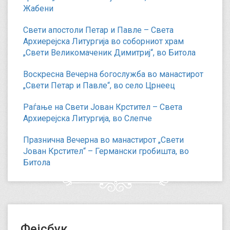
Жабени
Свети апостоли Петар и Павле – Света
Архиерејска Литургија во соборниот храм
„Свети Великомаченик Димитриј“, во Битола
Воскресна Вечерна богослужба во манастирот
„Свети Петар и Павле“, во село Црнеец
Раѓање на Свети Јован Крстител – Света
Архиерејска Литургија, во Слепче
Празнична Вечерна во манастирот „Свети
Јован Крстител“ – Германски гробишта, во
Битола
Фејсбук