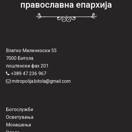
православна епархија
Влатко Миленкоски 55
7000 Битола
поштенски фах 201
+389 47 236 967
mitropolija.bitola@gmail.com
Богослужби
Осветувања
Монашења