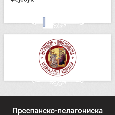
Преспанско-пелагониска