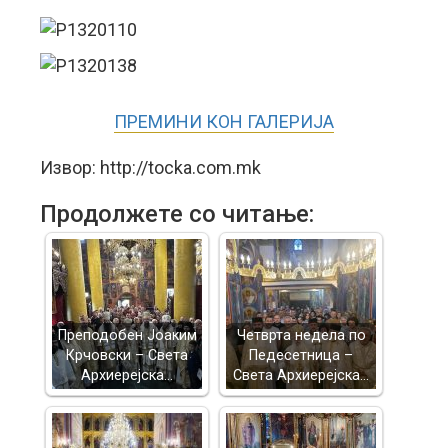
ПРЕМИНИ КОН ГАЛЕРИЈА
Извор: http://tocka.com.mk
Продолжете со читање:
Преподобен Јоаким
Четврта недела по
Крчовски – Света
Педесетница –
Архиерејска…
Света Архиерејска…