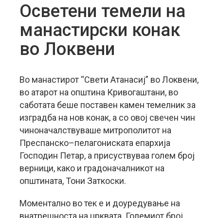
Осветени темели на
манастирски конак
во Локвени
Во манастирот “Свети Атанасиј” во Локвени,
во атарот на општина Кривогаштани, во
саботата беше поставен камен темелник за
изградба на нов конак, а со овој свечен чин
чиноначалствуваше митрополитот на
Преспанско–пелагониската епархија
Господин Петар, а присуствуваа голем број
верници, како и градоначалникот на
општината, Тони Заткоски.
Моментално во тек е и доуредување на
внатрешноста на црквата. Големиот број