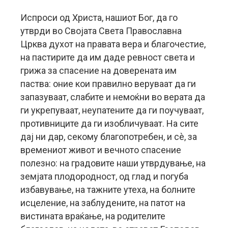
Испроси од Христа, нашиот Бог, да го
утврди во Својата Света Православна
Црква духот на правата вера и благочестие,
на пастирите да им даде ревност света и
грижа за спасение на доверената им
паства: оние кои правилно веруваат да ги
запазуваат, слабите и немоќни во верата да
ги укрепуваат, неупатените да ги поучуваат,
противниците да ги изобличуваат. На сите
дај ни дар, секому благопотребен, и сè, за
времениот живот и вечното спасение
полезно: на градовите наши утврдување, на
земјата плодородност, од глад и погуба
избавување, на тажните утеха, на болните
исцеление, на заблудените, на патот на
вистината враќање, на родителите