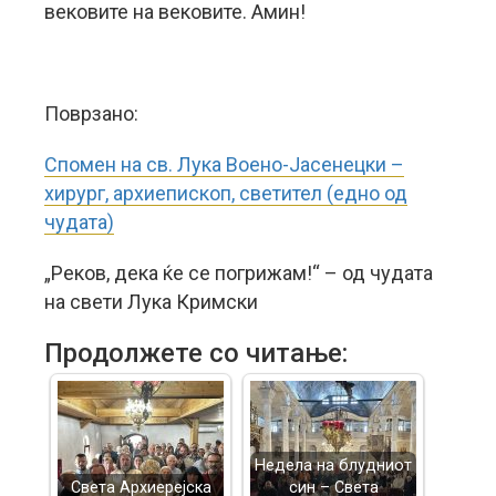
вековите на вековите. Амин!
Поврзано:
Спомен на св. Лука Воено-Јасенецки –
хирург, архиепископ, светител (едно од
чудата)
„Реков, дека ќе се погрижам!“ – од чудата
на свети Лука Кримски
Продолжете со читање:
Недела на блудниот
Света Архиерејска
син – Света