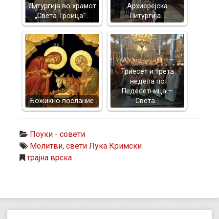
Литургија во храмот
Архиерејска
„Света Троица“…
Литургија…
Триесет и трета
недела по
Педесетница –
Божикно послание
Света…
Поуки - совети
Молитви
,
свети Лука Кримски
трајна врска