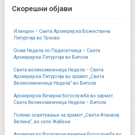
Скорешни објави
Илинден – Света Архиерејска Божествена
Литургија во Трново
Осма Недела по Педесетница – Света
Архиерејска Литургија во Битола
Света великомаченица Недела – Света
Архиерејска Литургија во храмот „Света
Великомаченица Недела“ во Битола
Архиерејска Вечерна богослужба во хармот
Света Великомаченица Недела – Битола
Големо осветување на храмот „Свети Атанасиј
Велики“, во село Жабени
Архиерејска Воскресна вечерна Богослужба во