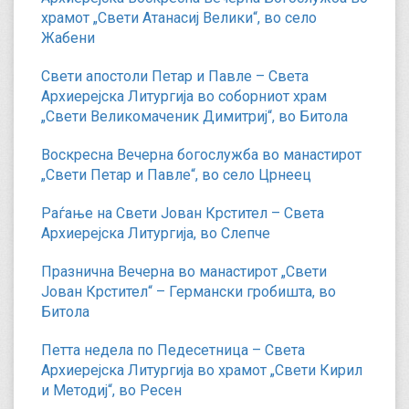
храмот „Свети Атанасиј Велики“, во село
Жабени
Свети апостоли Петар и Павле – Света
Архиерејска Литургија во соборниот храм
„Свети Великомаченик Димитриј“, во Битола
Воскресна Вечерна богослужба во манастирот
„Свети Петар и Павле“, во село Црнеец
Раѓање на Свети Јован Крстител – Света
Архиерејска Литургија, во Слепче
Празнична Вечерна во манастирот „Свети
Јован Крстител“ – Германски гробишта, во
Битола
Петта недела по Педесетница – Света
Архиерејска Литургија во храмот „Свети Кирил
и Методиј“, во Ресен