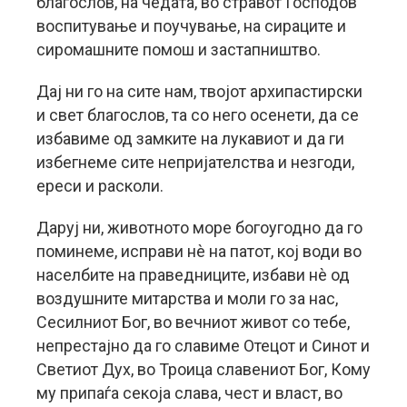
благослов, на чедата, во стравот Господов
воспитување и поучување, на сираците и
сиромашните помош и застапништво.
Дај ни го на сите нам, твојот архипастирски
и свет благослов, та со него осенети, да се
избавиме од замките на лукавиот и да ги
избегнеме сите непријателства и незгоди,
ереси и расколи.
Даруј ни, животното море богоугодно да го
поминеме, исправи нè на патот, кој води во
населбите на праведниците, избави нè од
воздушните митарства и моли го за нас,
Сесилниот Бог, во вечниот живот со тебе,
непрестајно да го славиме Отецот и Синот и
Светиот Дух, во Троица славениот Бог, Кому
му припаѓа секоја слава, чест и власт, во