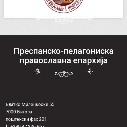
Преспанско-пелагониска
православна епархија
Влатко Миленкоски 55
7000 Битола
поштенски фах 201
+389 47 236 967