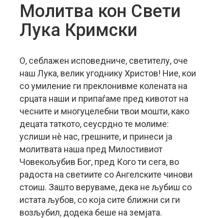
Молитва кон Свети
Лука Кримски
О, себлажен исповедниче, светителу, оче
наш Лука, велик угоднику Христов! Ние, кои
со умиление ги преклонивме колената на
срцата наши и припаѓаме пред кивотот на
чесните и многуцелебни твои мошти, како
децата таткото, сеусрдно те молиме:
услиши нè нас, грешните, и принеси ја
молитвата наша пред Милостивиот
Човекољубив Бог, пред Кого ти сега, во
радоста на светиите со Ангелските чинови
стоиш. Зашто веруваме, дека не љубиш со
истата љубов, со која сите ближни си ги
возљубил, додека беше на земјата.