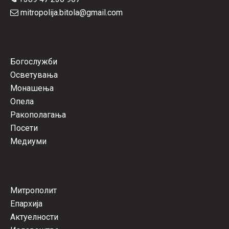
mitropolija.bitola@gmail.com
Богослужби
Осветувања
Монашења
Опела
Ракополагања
Посети
Медиуми
Митрополит
Епархија
Актуелности