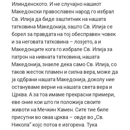
Илинденското. И не случајно нашиот
Македонски православен народ го избрал
Св. Илија да биде заштитник на нашата
татковина Македонија, зашто Св. Илија се
борел за правдата на тој обесправен човек
и за неговата татковина – лозјето, а и
Македонците кога го избрале Св. Илија за
патрон на нивната татковина, нашата
Македонија, знаеле дека само Св. Илија, со
таков жесток пламен и силна вера, може да
ја одбрани нашата Македонија, доколу ние
остануваме верни на нашата света вера и
Црква. А за тоа имаме прекрасни примери,
еве оние кои што ги положија своите
животи на Мечкин Камен. Сите тие биле
присутни во оваа црква – овде во „Св.
Никола“ којс потоа е изгорена. Тука