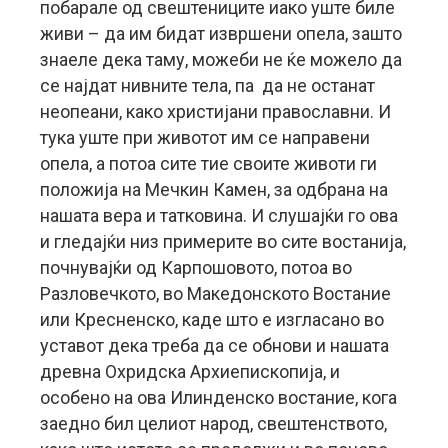
побарале од свештениците иако уште биле
живи – да им бидат извршени опела, зашто
знаеле дека таму, можеби не ќе можело да
се најдат нивните тела, па да не останат
неопеани, како христијани православни. И
тука уште при животот им се направени
опела, а потоа сите тие своите животи ги
положија на Мечкин Камен, за одбрана на
нашата вера и татковина. И слушајќи го ова
и гледајќи низ примерите во сите востанија,
почнувајќи од Карпошовото, потоа во
Разловечкото, во Македонското Востание
или Кресненско, каде што е изгласано во
уставот дека треба да се обнови и нашата
древна Охридска Архиепископија, и
особено на ова Илинденско востание, кога
заедно бил целиот народ, свештенството,