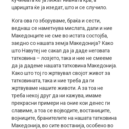
царицата ќе ја изедат, што и се случило.
Кога ова го зборуваме, браќа и сести,
веднаш се наметнува мислата, дали и ние
Македонците не сме во истата состојба,
заедно со нашата земја Македонија? Како
што Навутеј не сакал да ја даде неговата
татковина – лозјето, така и ние не смееме
да ја дадеме нашата татковина Македонија.
Како што тој го жртвувал својот живот за
татковината, така и ние треба да ги
жртвуваме нашите животи. А за тоа не
треба некој друг да ни кажува, имаме
прекрасни примери на оние кои денес ги
славиме, а тоа се војводите, востаниците,
војниците, бранителите на нашата татковина
Македонија, во сите востанија, особено во