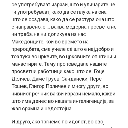
се употребуваат изрази, што и уличарите не
ги употребуваат, како да се плука на она
што се создава, како да се растура она што
е направено, е…. ваква модерна просвета не
ни треба, не ни доликува на нас
Македонците, кои во времето на
преродбата, сме учеле сè што е најдобро и
тоа тука во црквите, во црковните општини и
манастирите. Таму проповедале нашите
просветни работници како што се: Гоце
Делчев, Даме Груев, Сандански, Пере
Тошев, Глигор Прличев и многу други, во
нивниот речник вакви изрази немало, какви
што има денес во нашата интелигенција, за
жал срамна и недостојна.
И друго, ако тргнеме по идолот, во овој