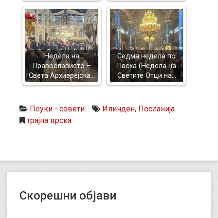
Недела на
Седма недела по
Православието –
Пасха (Недела на
Света Архиерејска…
Светите Отци на…
Поуки - совети
Илинден
,
Посланија
трајна врска
Скорешни објави