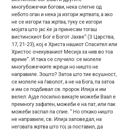
многубожечки богови, нека слегне од
небото оган и нека ја изгори жртвата, а ако
не се изгори таа жртва, туку се изгори
мојата што јас ќе ја принесам тогаш
вистинскиот Бог е Богот Јахве“ (3 Царства,
17, 21-23), кој е Христа нашиот Спасител или
Христос очекуваниот Месија за нив во тоа
време“. И така се случило: се молеле
многубожечките жреци но ништо не
направиле. Зошто? Затоа што тие всушност,
се молеле на ѓаволот, а не на Бога, па затоа
и им се подбивал св. пророк Илија и им
велел: Ајде посилно викајте можеби Ваал е
премногу зафатен, можеби е на пат, или пак
можеби заспал па спие. “ Но откако ништо
не направиле, св. Илија заповедал, на
неговата жртва што тој ја поставил, да