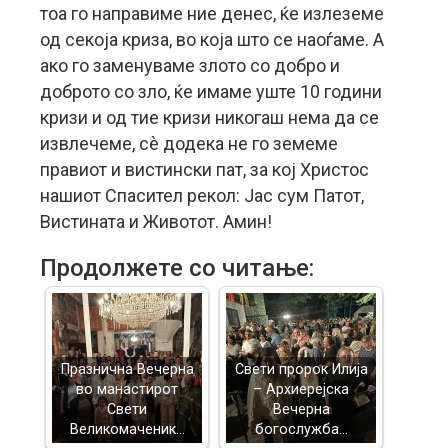
тоа го направиме ние денес, ќе излеземе
од секоја криза, во која што се наоѓаме. А
ако го заменуваме злото со добро и
доброто со зло, ќе имаме уште 10 години
кризи и од тие кризи никогаш нема да се
извлечеме, сè додека не го земеме
правиот и вистински пат, за кој Христос
нашиот Спасител рекол: Јас сум Патот,
Вистината и Животот. Амин!
Продолжете со читање:
Празнична Вечерна
Свети пророк Илија
во манастирот
– Архиерејска
Свети
Вечерна
Великомаченик…
богослужба…