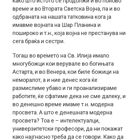
како што истото се продолжи и во поново
време и во Втората Светска Војна, па и во
одбраната на нашата татковина кога ја
имавме војната на Шар Планина и
пошироко и т.н., која војна не престанува ни
сега браќа и сестри.
Тогаш во времето на Св. Илија имало
многубожци кои верувале во богињата
Астарта, и во Венера, кои биле божици на
неморалот, а и ние денес кога ќе
размислиме убаво и ги проанализираме
работите, ќе сфатиме дека не сме далеку, и
во денешно време имаме т.н. модерна
просвета. А што е денешната модерна
просвета? Тоа е – интелектуалци,
универзитетски професори, да ни покажат
како најгнасно треба да се говори. Како да