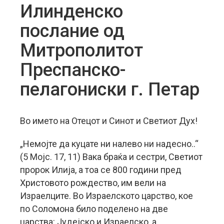
Илинденско
послание од
Митрополитот
Преспанско-
пелагониски г. Петар
Во името на Отецот и Синот и Светиот Дух!
„Немојте да куцате ни налево ни надесно..“
(5 Мојс. 17, 11) Вака браќа и сестри, Светиот
пророк Илија, а тоа се 800 години пред
Христовото рождество, им вели на
Израелците. Во Израелското царство, кое
по Соломона било поделено на две
царства: Јудејско и Израелско, a