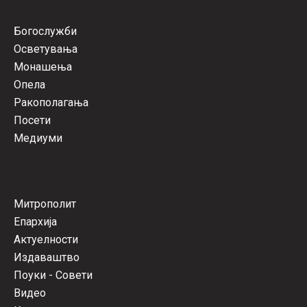
Богослужби
Осветувања
Монашења
Опела
Ракополагања
Посети
Медиуми
Митрополит
Епархија
Актуелности
Издаваштво
Поуки - Совети
Видео