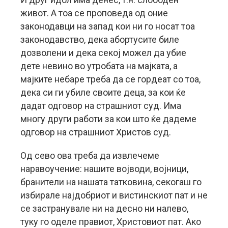
живот. А тоа се проповеда од оние
законодавци на запад кои ни го носат тоа
законодавство, дека абортусите биле
дозволени и дека секој можел да убие
дете невино во утробата на мајката, а
мајките небаре треба да се гордеат со тоа,
дека си ги убиле своите деца, за кои ќе
дадат одговор на страшниот суд. Има
многу други работи за кои што ќе дадеме
одговор на страшниот Христов суд.
Од сево ова треба да извлечеме
наравоучение: нашите војводи, војници,
бранители на нашата татковина, секогаш го
избирале најдобриот и вистинскиот пат и не
се застранувале ни на десно ни налево,
туку го оделе правиот, Христовиот пат. Ако