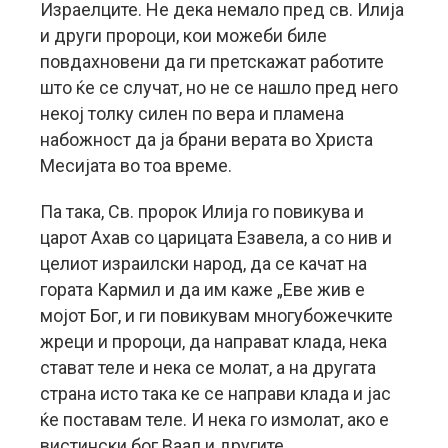
Израелците. Не дека немало пред св. Илија
и други пророци, кои можеби биле
повдахновени да ги претскажат работите
што ќе се случат, но не се нашло пред него
некој толку силен по вера и пламена
набожност да ја брани верата во Христа
Месијата во тоа време.
Па така, Св. пророк Илија го повикува и
царот Ахав со царицата Езавела, а со нив и
целиот израилски народ, да се качат на
гората Кармил и да им каже „Еве жив е
мојот Бог, и ги повикувам многубожечките
жреци и пророци, да направат клада, нека
стават теле и нека се молат, а на другата
страна исто така ке се направи клада и јас
ќе поставам теле. И нека го измолат, ако е
вистински бог Ваал и другите