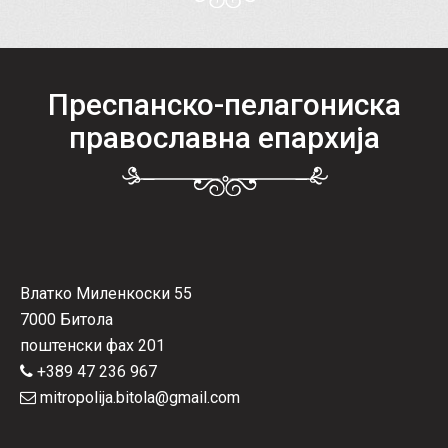
Преспанско-пелагониска
православна епархија
Влатко Миленкоски 55
7000 Битола
поштенски фах 201
+389 47 236 967
mitropolija.bitola@gmail.com