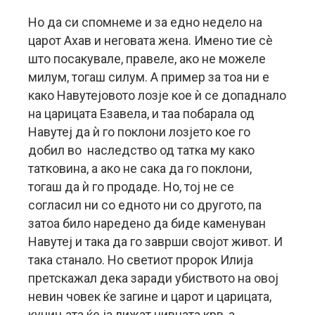
Но да си спомнеме и за едно недело на
царот Ахав и неговата жена. Имено тие сè
што посакувале, правеле, ако не можеле
милум, тогаш силум. А пример за тоа ни е
како Навутејовото лозје кое ѝ се допаднало
на царицата Езавела, и таа побарала од
Навутеј да ѝ го поклони лозјето кое го
добил во наследство од татка му како
татковина, а ако не сака да го поклони,
тогаш да ѝ го продаде. Но, тој не се
согласил ни со едното ни со другото, па
затоа било наредено да биде каменуван
Навутеј и така да го заврши својот живот. И
така станало. Но светиот пророк Илија
претскажал дека заради убиството на овој
невин човек ќе загине и царот и царицата,
кучињата ќе ја лижат нивната крв, а