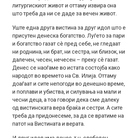
литургискиот живот и оттаму извира она
што треба да ни се даде за вечен живот.
Уште една друга вистина за друг идол што е
присутен денеска богатство. Луѓето за пари
и богатство газат сè пред себе, не гледаат
ни роднина, ни брат, ни сестра, ни близок, ни
далечен, чесен, нечесен – преку сè газат.
Денес се наоѓаме во истата состојба како
народот во времето на Св. Илија. Оттаму
доаѓаат и сите непогоди во денешно време,
и поплави и убиства, и силувања на мали и
чесни деца, а тоа говори дека сме далеку
од вистинската вера браќа и сестри. А сите
треба да придонесеме, за да се вратиме на
патот на Вистината и верата.
И друг идол има денес, т.н. слободен