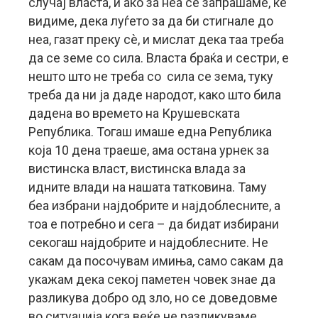
случај власта, и ако за неа се запрашаме, ќе
видиме, дека луѓето за да би стигнале до
неа, газат преку сè, и мислат дека таа треба
да се земе со сила. Власта браќа и сестри, е
нешто што не треба со сила се зема, туку
треба да ни ја даде народот, како што била
дадена во времето на Крушевската
Република. Тогаш имаше една Република
која 10 дена траеше, ама остана урнек за
вистинска власт, вистинска влада за
идните влади на нашата татковина. Таму
беа избрани најдобрите и најдоблесните, а
тоа е потребно и сега – да бидат избирани
секогаш најдобрите и најдоблесните. Не
сакам да посочувам имиња, само сакам да
укажам дека секој паметен човек знае да
разликува добро од зло, но се доведовме
во ситуација кога веќе не разликуваме