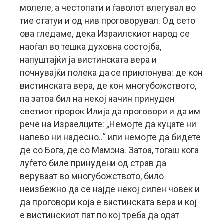
молеле, а честопати и ѓаволот влегувал во
тие статуи и од нив проговорувал. Од сето
ова гледаме, дека Израилскиот народ се
наоѓал во тешка духовна состојба,
напуштајќи ја вистинската вера и
почнувајќи полека да се приклонува: де кон
вистинската вера, де кон многубожството,
па затоа бил на некој начин принуден
светиот пророк Илија да проговори и да им
рече на Израелците: „Немојте да куцате ни
налево ни надесно..“ или немојте да бидете
де со Бога, де со Мамона. Затоа, тогаш кога
луѓето биле принудени од страв да
веруваат во многубожството, било
неизбежно да се најде некој силен човек и
да проговори која е вистинската вера и кој
е вистинскиот пат по кој треба да одат