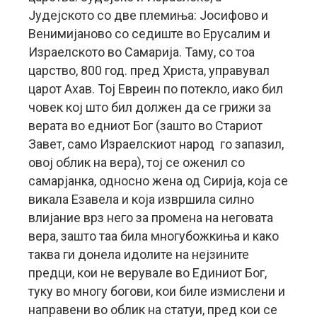
Јудејското со две племиња: Јосифово и
Венимијаново со седиште во Ерусалим и
Израелското во Самарија. Таму, со тоа
царство, 800 год. пред Христа, управувал
царот Ахав.
Тој Евреин по потекло, иако бил
човек кој што бил должен да се грижи за
верата во едниот Бог (зашто во Стариот
Завет, само Израелскиот народ го запазил,
овој облик на вера), тој се оженил со
самарјанка, односно жена од Сирија, која се
викала Езавела и која извршила силно
влијание врз него за промена на неговата
вера, зашто таа била многубожкиња и како
таква ги донела идолите на нејзините
предци, кои не верувале во Единиот Бог,
туку во многу богови, кои биле измислени и
направени во облик на статуи, пред кои се