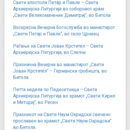
Свети апостоли Петар и Павле – Света
Архиерејска Литургија во соборниот храм
„Свети Великомаченик Димитриј“, во Битола
Воскресна Вечерна богослужба во манастирот
„Свети Петар и Павле“, во село Црнеец
Раѓање на Свети Јован Крстител – Света
Архиерејска Литургија, во Слепче
Празнична Вечерна во манастирот „Свети
Јован Крстител“ – Германски гробишта, во
Битола
Петта недела по Педесетница – Света
Архиерејска Литургија во храмот „Свети Кирил
и Методиј“, во Ресен
Празникот на Свети Наум Охридски свечено
прославен во храмот „Свети Наум Охридски“
во Битола