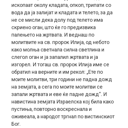
ископаат околу кладата, опкоп, трипати со
вода да ја залијат и кладата и телето, за да
не се мисли дека долу под телето има
скриено оган, што ќе го предизвика
палењето на жртвата. И веднаш по
молитвите на св. пророк Илија, од небото
како молња светнала силна светлина и
слегол оган и ја запалил жртвата и ја
изгорел. И тогаш св. пророк Илија име се
обратил на верните и им рекол: „Ете по
моите молитви, три години не падна дожд
на земјата, а сега по моите молитви се
запали жртвата и еве ќе падне дожд“. И
навистина земјата Израелска кој била како
пустиња, повторно воскреснала и
оживеала, а народот тргнал по вистинскиот
Бог.