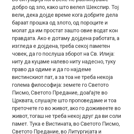
добро од зло, како што велел Шекспир. Тој
вели, дека дојде време кога добрите дела
бараат прошка од злото, од пороците и
молат да им простат зашто овие водат кон
правдата. Ако е дотаму дојдена работата, а
изгледа е дојдена, треба секој паметен
човек, да го послуша зборот на Св. Илија:
ниту да куцаме налево ниту надесно, туку
право да одиме и да го најдеме
вистинскиот пат, а за тоа не треба некоја
голема философија: земете го Светото
Писмо, Светото Предание, доаѓајте во
Црквата, слушајте што проповедаме и тоа
преточете го во живот, ако го доживеете во
живот, тогаш не треба некој друг да ви соли
памет. Тука е Вистината, во Светото Писмо,
Светото Предание, во Литургијата и