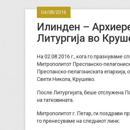
04/08/2016
Илинден – Архиер
Литургија во Круш
На 02.08.2016 г., кога го празнуваме с
Митрополитот Преспанско-пелагониски
Преспанско-пелагониската епархија, 
Свети Никола, Крушево.
После Литургијата, беше отслужена П
на татковината.
Митрополитот г. Петар, ги поздрави п
го пренесуваме на следниот линк: