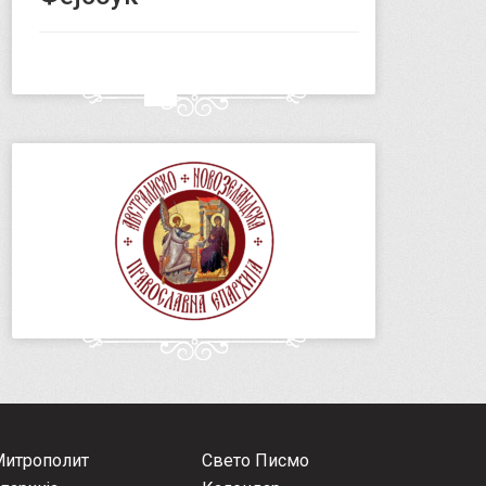
Митрополит
Свето Писмо