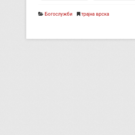
Богослужби
трајна врска