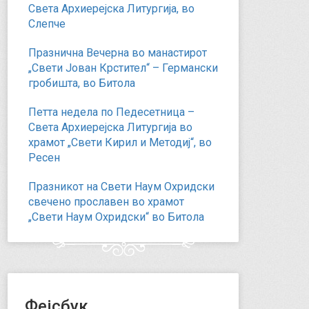
Света Архиерејска Литургија, во
Слепче
Празнична Вечерна во манастирот
„Свети Јован Крстител“ – Германски
гробишта, во Битола
Петта недела по Педесетница –
Света Архиерејска Литургија во
храмот „Свети Кирил и Методиј“, во
Ресен
Празникот на Свети Наум Охридски
свечено прославен во храмот
„Свети Наум Охридски“ во Битола
Фејсбук