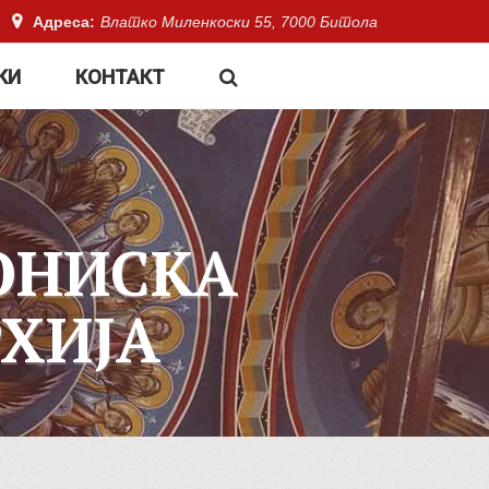
Адреса:
Влатко Миленкоски 55, 7000 Битола
КИ
КОНТАКТ
ОНИСКА
ХИЈА