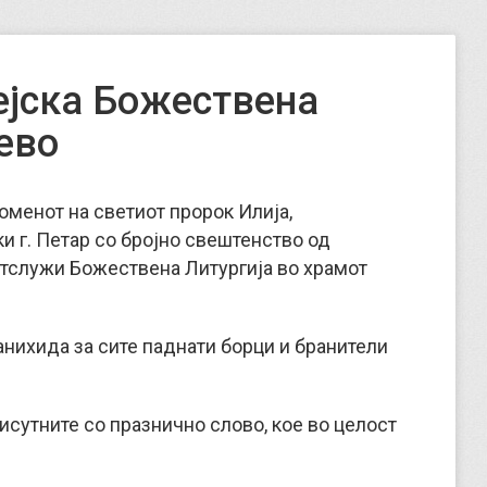
ејска Божествена
ево
поменот на светиот пророк Илија,
 г. Петар со бројно свештенство од
отслужи Божествена Литургија во храмот
анихида за сите паднати борци и бранители
рисутните со празнично слово, кое во целост