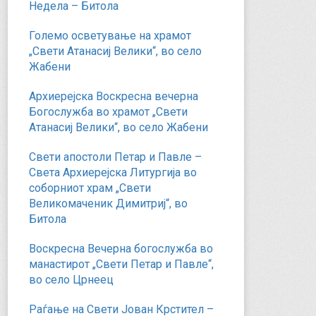
Недела – Битола
Големо осветување на храмот
„Свети Атанасиј Велики“, во село
Жабени
Архиерејска Воскресна вечерна
Богослужба во храмот „Свети
Атанасиј Велики“, во село Жабени
Свети апостоли Петар и Павле –
Света Архиерејска Литургија во
соборниот храм „Свети
Великомаченик Димитриј“, во
Битола
Воскресна Вечерна богослужба во
манастирот „Свети Петар и Павле“,
во село Црнеец
Раѓање на Свети Јован Крстител –