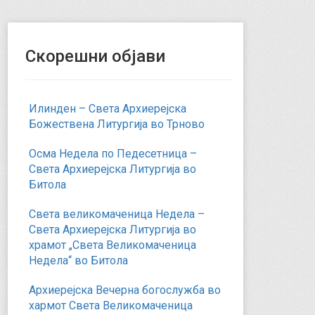
Скорешни објави
Илинден – Света Архиерејска
Божествена Литургија во Трново
Осма Недела по Педесетница –
Света Архиерејска Литургија во
Битола
Света великомаченица Недела –
Света Архиерејска Литургија во
храмот „Света Великомаченица
Недела“ во Битола
Архиерејска Вечерна богослужба во
хармот Света Великомаченица