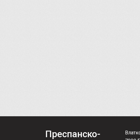
Преспанско-
Влатк