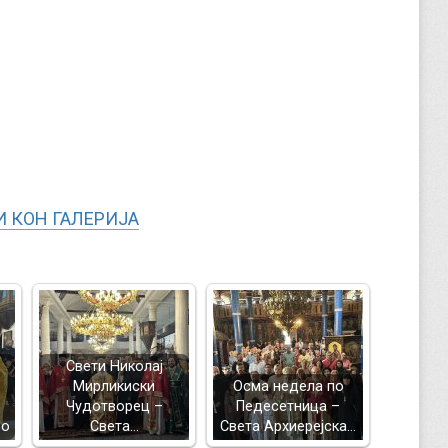
 КОН ГАЛЕРИЈА
Свети Николај
Мирликиски
Осма недела по
Чудотворец –
Педесетница –
во
Света…
Света Архиерејска…