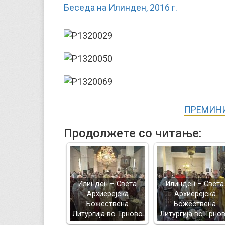
Беседа на Илинден, 2016 г.
ПРЕМИНИ
Продолжете со читање:
Илинден – Света
Илинден – Света
Архиерејска
Архиерејска
Божествена
Божествена
Литургија во Трново
Литургија во Трно