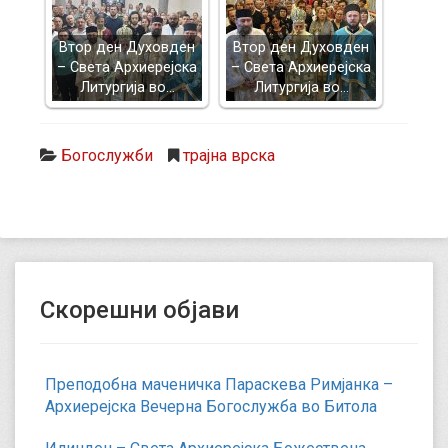
Втор ден Духовден
Втор ден Духовден
– Света Архиерејска
– Света Архиерејска
Литургија во…
Литургија во…
Богослужби
трајна врска
Скорешни објави
Преподобна маченичка Параскева Римјанка –
Архиерејска Вечерна Богослужба во Битола