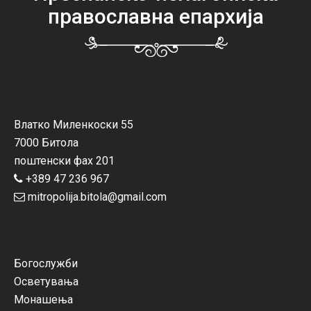
православна епархија
Влатко Миленкоски 55
7000 Битола
поштенски фах 201
+389 47 236 967
mitropolija.bitola@gmail.com
Богослужби
Осветувања
Монашења