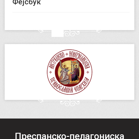
Фејсбук
Преспанско-пелагониска