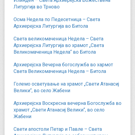
Илинден – Света Архиерејска Божествена
Литургија во Трново
Осма Недела по Педесетница – Света
Архиерејска Литургија во Битола
Света великомаченица Недела – Света
Архиерејска Литургија во храмот „Света
Великомаченица Недела“ во Битола
Архиерејска Вечерна богослужба во хармот
Света Великомаченица Недела – Битола
Големо осветување на храмот „Свети Атанасиј
Велики“, во село Жабени
Архиерејска Воскресна вечерна Богослужба во
храмот „Свети Атанасиј Велики“, во село
Жабени
Свети апостоли Петар и Павле – Света