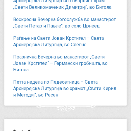
Архиерејска Литургија во соборниот храм
„Свети Великомаченик Димитриј“, во Битола
Воскресна Вечерна богослужба во манастирот
„Свети Петар и Павле“, во село Црнеец
Раѓање на Свети Јован Крстител – Света
Архиерејска Литургија, во Слепче
Празнична Вечерна во манастирот „Свети
Јован Крстител“ – Германски гробишта, во
Битола
Петта недела по Педесетница – Света
Архиерејска Литургија во храмот „Свети Кирил
и Методиј“, во Ресен