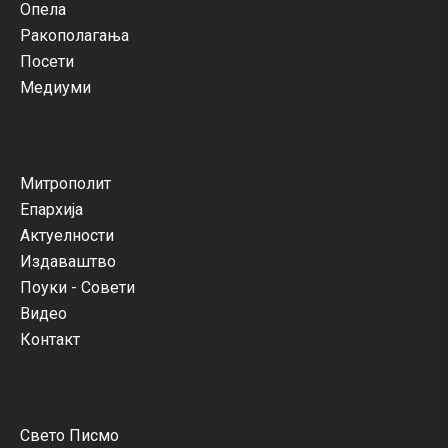
Опела
Ракополагања
Посети
Медиуми
Митрополит
Епархија
Актуелности
Издаваштво
Поуки - Совети
Видео
Контакт
Свето Писмо