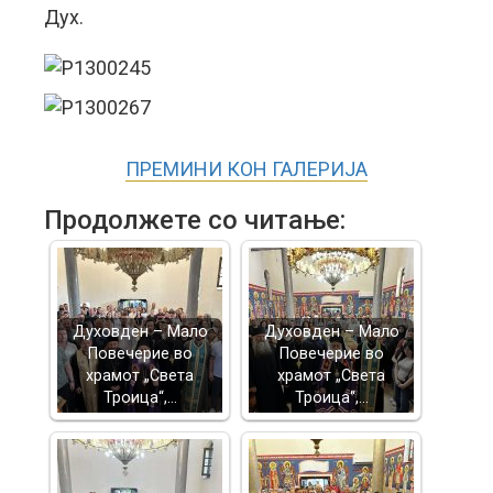
Дух.
ПРЕМИНИ КОН ГАЛЕРИЈА
Продолжете со читање:
Духовден – Мало
Духовден – Мало
Повечерие во
Повечерие во
храмот „Света
храмот „Света
Троица“,…
Троица“,…