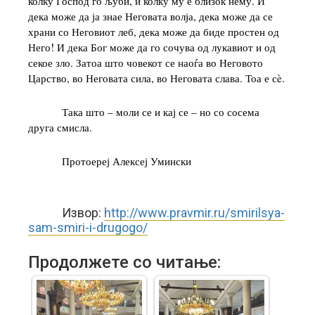
колку Господ го љуби, и колку му е близок нему. И
дека може да ја знае Неговата волја, дека може да се
храни со Неговиот леб, дека може да биде простен од
Него! И дека Бог може да го сочува од лукавиот и од
секое зло. Затоа што човекот се наоѓа во Неговото
Царство, во Неговата сила, во Неговата слава. Тоа е сè.
Така што – моли се и кај се – но со сосема
друга смисла.
Протоереј Алексеј Умински
Извор:
http://www.pravmir.ru/smirilsya-
sam-smiri-i-drugogo/
Продолжете со читање: