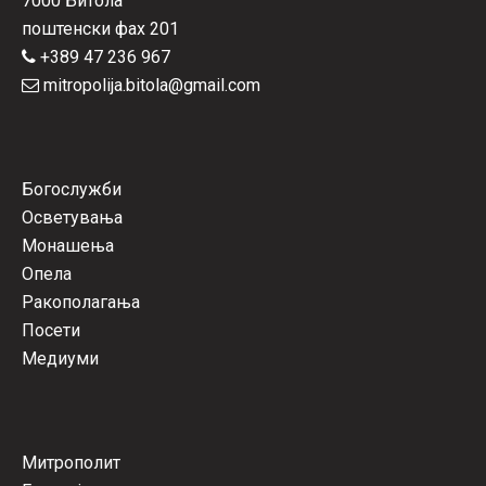
7000 Битола
поштенски фах 201
+389 47 236 967
mitropolija.bitola@gmail.com
Богослужби
Осветувања
Монашења
Опела
Ракополагања
Посети
Медиуми
Митрополит