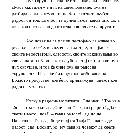
Дух скрушен – тоа не е тежината од гревовите.
Духот скрушен – е дух на самопознание, дух на
разбирање на големината на Божествената љубов,
радост од тоа, што Бог те прима таков, каков што си, а
не каков што сакаш да изгледаш во очите на другите.
Ако човек не се плаши постојано да живее во
реалност со себеси, свесен за тоа кој е, знаејќи ги
своите недостатоци, слабости, своите искривувања во
светлината на Христовата љубов – тој секогаш ќе има
дух скрушен, и тоа ќе биде дух на радосна
скрушеност. И тоа ќе биде дух на разбирање на
Божјото присуство, кое ќе го придвижува човекот кон
радосна молитва.
Колку е радосна молитвата „Оче наш“! Тоа не е
збор – тоа е радост. „Оче наш!“ – каква радост! „Да се
свети Името Твое!“ – каква радост! „Да дојде
Царството Твое, да биде волјата Твоја!“ – насекаде
радост, сјај! Восхит, кој му дава на човекот да сфати,