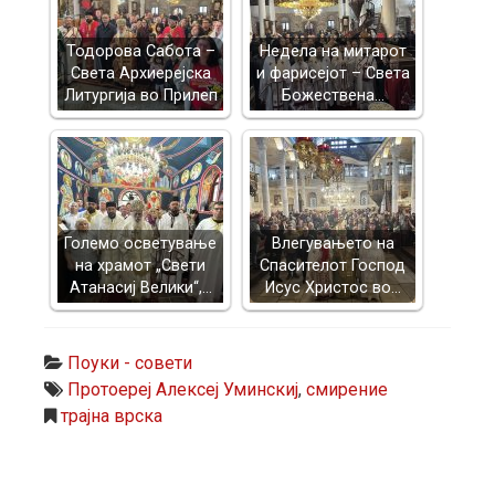
Тодорова Сабота –
Недела на митарот
Света Архиерејска
и фарисејот – Светa
Литургија во Прилеп
Божествена…
Големо осветување
Влегувањето на
на храмот „Свети
Спасителот Господ
Атанасиј Велики“,…
Исус Христос во…
Поуки - совети
Протоереј Алексеј Уминскиј
,
смирение
трајна врска