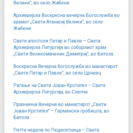
Велики“, во село Жабени
Архиерејска Воскресна вечерна Богослужба во
храмот „Свети Атанасиј Велики“, во село
Жабени
Свети апостоли Петар и Павле – Света
Архиерејска Литургија во соборниот храм
„Свети Великомаченик Димитриј“, во Битола
Воскресна Вечерна богослужба во манастирот
„Свети Петар и Павле“, во село Црнеец
Раѓање на Свети Јован Крстител – Света
Архиерејска Литургија, во Слепче
Празнична Вечерна во манастирот „Свети
Јован Крстител“ – Германски гробишта, во
Битола
Петта недела по Педесетница – Света