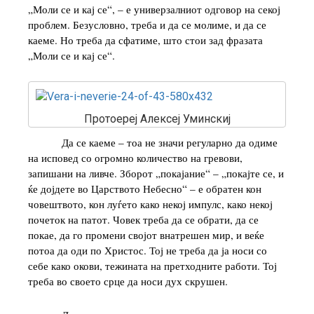
„Моли се и кај се“, – е универзалниот одговор на секој
проблем. Безусловно, треба и да се молиме, и да се
каеме. Но треба да сфатиме, што стои зад фразата
„Моли се и кај се“.
Протоереј Алексеј Уминскиј
Да се каеме – тоа не значи регуларно да одиме
на исповед со огромно количество на гревови,
запишани на ливче. Зборот „покајание“ – „покајте се, и
ќе дојдете во Царството Небесно“ – е обратен кон
човештвото, кон луѓето како некој импулс, како некој
почеток на патот. Човек треба да се обрати, да се
покае, да го промени својот внатрешен мир, и веќе
потоа да оди по Христос. Тој не треба да ја носи со
себе како окови, тежината на претходните работи. Тој
треба во своето срце да носи дух скрушен.