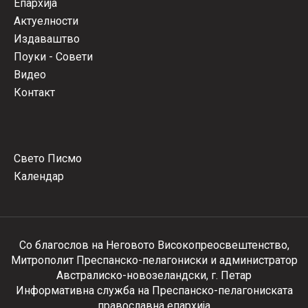
Епархија
Актуелности
Издаваштво
Поуки - Совети
Видео
Контакт
Свето Писмо
Календар
Со благослов на Неговото Високопреосвештенство,
Митрополит Преспанско-пелагониски и администратор
Австралиско-новозеландски, г. Петар
Информативна служба на Преспанско-пелагониската
православна епархија