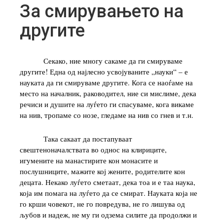
За смирувањето на
другите
Секако, ние многу сакаме да ги смируваме
другите! Една од најлесно усвојуваните „науки“ – е
науката да ги смируваме другите. Кога се наоѓаме на
место на началник, раководител, ние си мислиме, дека
речиси и душите на луѓето ги спасуваме, кога викаме
на нив, тропаме со нозе, гледаме на нив со гнев и т.н.
Така сакаат да постапуваат
свештеноначалствата во однос на клириците,
игумените на манастирите кон монасите и
послушниците, мажите кој жените, родителите кон
децата. Некако луѓето сметаат, дека тоа и е таа наука,
која им помага на луѓето да се смират. Науката која не
го крши човекот, не го повредува, не го лишува од
љубов и надеж, не му ги одзема силите да продолжи и