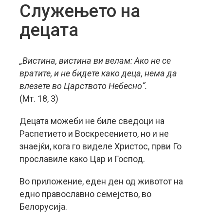
Служењето на
децата
„Вистина, вистина ви велам: Ако не се
вратите, и не бидете како деца, нема да
влезете во Царството Небесно“.
(Мт. 18, 3)
Децата можеби не биле сведоци на
Распетието и Воскресението, но и не
знаејќи, кога го виделе Христос, први Го
прославиле како Цар и Господ.
Во приложение, еден ден од животот на
едно православно семејство, во
Белорусија.