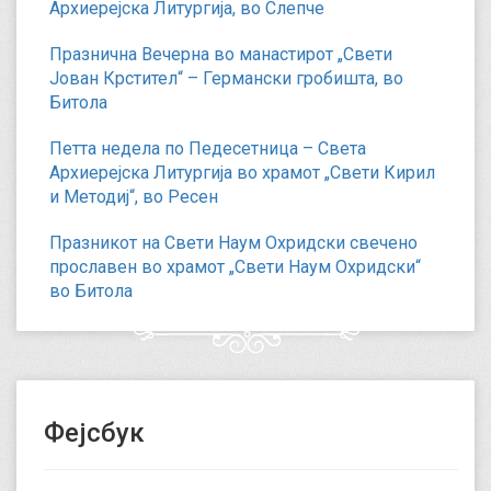
Архиерејска Литургија, во Слепче
Празнична Вечерна во манастирот „Свети
Јован Крстител“ – Германски гробишта, во
Битола
Петта недела по Педесетница – Света
Архиерејска Литургија во храмот „Свети Кирил
и Методиј“, во Ресен
Празникот на Свети Наум Охридски свечено
прославен во храмот „Свети Наум Охридски“
во Битола
Фејсбук