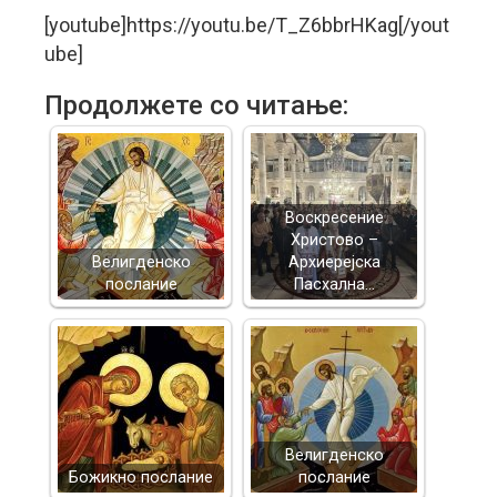
[youtube]https://youtu.be/T_Z6bbrHKag[/yout
ube]
Продолжете со читање:
Воскресение
Христово –
Велигденско
Архиерејска
послание
Пасхална…
Велигденско
Божикно послание
послание