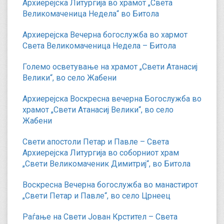
Архиерејска Литургија во храмот „Света
Великомаченица Недела“ во Битола
Архиерејска Вечерна богослужба во хармот
Света Великомаченица Недела – Битола
Големо осветување на храмот „Свети Атанасиј
Велики“, во село Жабени
Архиерејска Воскресна вечерна Богослужба во
храмот „Свети Атанасиј Велики“, во село
Жабени
Свети апостоли Петар и Павле – Света
Архиерејска Литургија во соборниот храм
„Свети Великомаченик Димитриј“, во Битола
Воскресна Вечерна богослужба во манастирот
„Свети Петар и Павле“, во село Црнеец
Раѓање на Свети Јован Крстител – Света