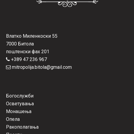
Влатко Миленкоски 55
7000 Битола
поштенски фах 201
+389 47 236 967
mitropolija.bitola@gmail.com
Богослужби
Осветувања
Монашења
Опела
Ракополагања