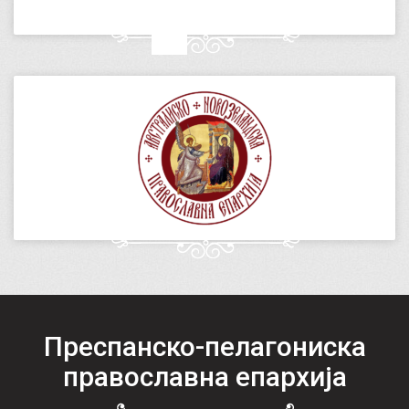
Преспанско-пелагониска
православна епархија