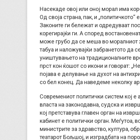
Насекаде овој или оној морал има кор
Од своја страна, пак, и „политичкото“
Законите ги бележат и одредуваат пос
корeгирајќи ги. А според востановена
може грубо да се меша во моралниот ж
табуа и наложувајќи забранетото да с
уништувањето на традиционалните вр
прст кон ќошот со икони и говорат: „Н
појава е делување на духот на антихр
со бел конец. Да наведеме неколку ар
Современиот политички систем кој е а
власта на законодавна, судска и извр
кој претставува главен орган на изврш
кабинет е политички орган. Меѓутоа, в
министрите за здравство, култура, обр
театарот Бољшој, и изградбата на пор