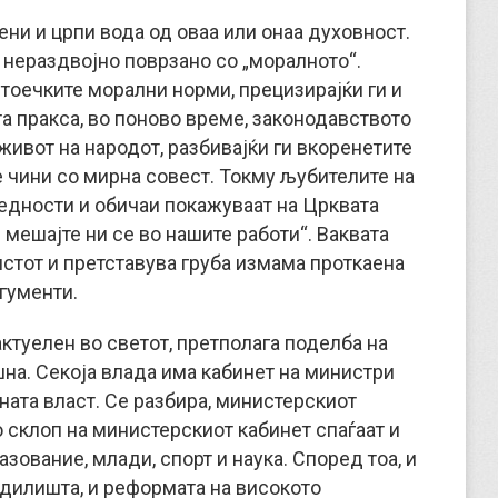
ени и црпи вода од оваа или онаа духовност.
 е нераздвојно поврзано со „моралното“.
тоечките морални норми, прецизирајќи ги и
та пракса, во поново време, законодавството
ивот на народот, разбивајќи ги вкоренетите
е чини со мирна совест. Токму љубителите на
едности и обичаи покажуваат на Црквата
е мешајте ни се во нашите работи“. Ваквата
истот и претставува груба измама проткаена
гументи.
ктуелен во светот, претполага поделба на
шна. Секоја влада има кабинет на министри
ната власт. Се разбира, министерскиот
о склоп на министерскиот кабинет спаѓаат и
азование, млади, спорт и наука. Според тоа, и
одилишта, и реформата на високото