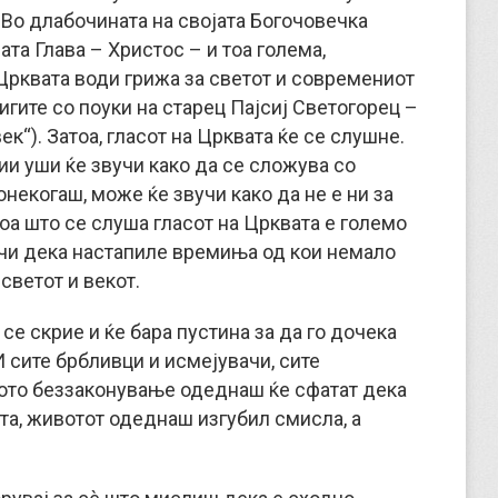
 Во длабочината на својата Богочовечка
ата Глава – Христос – и тоа голема,
 Црквата води грижа за светот и современиот
нигите со поуки на старец Пајсиј Светогорец –
к“). Затоа, гласот на Црквата ќе се слушне.
ии уши ќе звучи како да се сложува со
онекогаш, може ќе звучи како да не е ни за
И тоа што се слуша гласот на Црквата е големо
значи дека настапиле времиња од кои немало
светот и векот.
се скрие и ќе бара пустина за да го дочека
 сите брбливци и исмејувачи, сите
ното беззаконување одеднаш ќе сфатат дека
а, животот одеднаш изгубил смисла, а