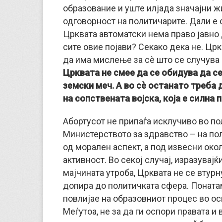
образование и уште илјада значајни ж
одговорност на политичарите. Дали е о
Црквата автоматски нема право јавно
сите овие појави? Секако дека не. Цр
да има мислење за сè што се случува в
Црквата не смее да се обидува да се
земски меч. А во сè останато треба 
на сопствената војска, која е силна 
Абортусот не припаѓа исклучиво во по
Министерството за здравство – на пол
од морален аспект, а под извесни ок
активност. Во секој случај, изразувај
мајчината утроба, Црквата не се втурн
допира до политичката сфера. Понатам
повлијае на образовниот процес во ос
Меѓутоа, не за да ги оспори правата и