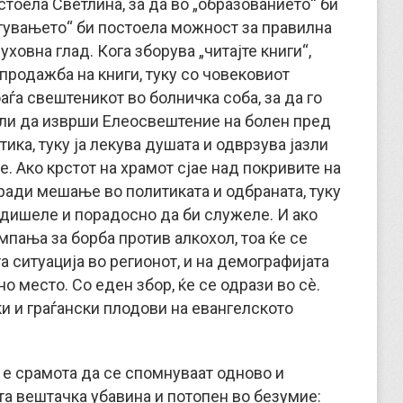
остоела Светлина, за да во „образованието“ би
питувањето“ би постоела можност за правилна
ховна глад. Кога зборува „читајте книги“,
 продажба на книги, туку со човековиот
аѓа свештеникот во болничка соба, за да го
или да изврши Елеосвештение на болен пред
итика, туку ја лекува душата и одврзува јазли
. Ако крстот на храмот сјае над покривите на
аради мешање во политиката и одбраната, туку
 дишеле и порадосно да би служеле. И ако
пања за борба против алкохол, тоа ќе се
а ситуација во регионот, и на демографијата
но место. Со еден збор, ќе се одрази во сè.
ки и граѓански плодови на евангелското
 е срамота да се спомнуваат одново и
ата вештачка убавина и потопен во безумие: