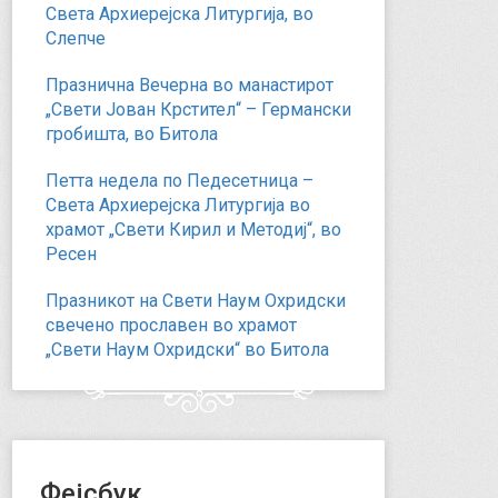
Света Архиерејска Литургија, во
Слепче
Празнична Вечерна во манастирот
„Свети Јован Крстител“ – Германски
гробишта, во Битола
Петта недела по Педесетница –
Света Архиерејска Литургија во
храмот „Свети Кирил и Методиј“, во
Ресен
Празникот на Свети Наум Охридски
свечено прославен во храмот
„Свети Наум Охридски“ во Битола
Фејсбук