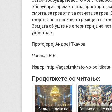
Затоа, зборувај, Невесто Христова, зб
Зборувај за времето и за просторот, за
смртта, за гревот и за казната за грев.
твојот глас и пискавата реакција на т
Земјата сè уште не е територија на пот
уште трае.
Протојереј Андреј Ткачов
Превод: В.К.
Извор: http://agapi.mk/sto-vo-politikata-
Продолжете со читање:
Седма недела по
Големо осветува