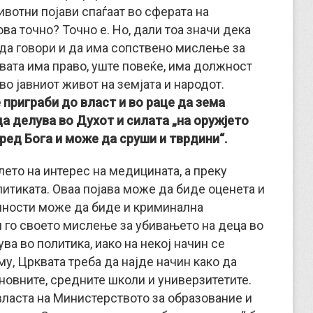
ивотни појави спаѓаат во сферата на
ва точно? Точно е. Но, дали тоа значи дека
 да говори и да има сопствено мислење за
квата има право, уште повеќе, има должност
о јавниот живот на земјата и народот.
 приграби до власт и во раце да зема
да делува во Духот и силата „на оружјето
пред Бога и може да сруши и тврдини“.
лето на интерес на медицината, а преку
итиката. Оваа појава може да биде оценета и
олности може да биде и криминална
ќи го своето мислење за убивањето на деца во
ува во политика, иако на некој начин се
у, Црквата треба да најде начин како да
новните, средните школи и универзитетите.
 власта на Министерството за образование и