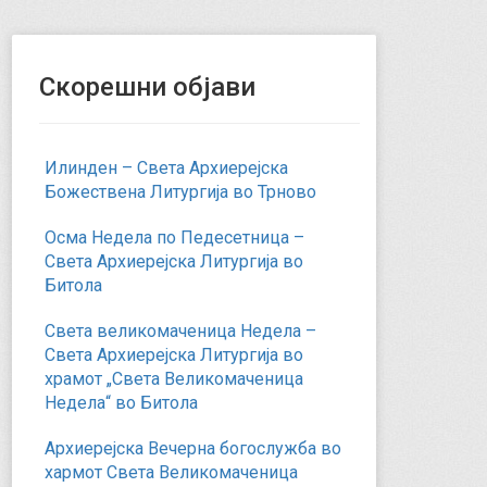
Скорешни објави
Илинден – Света Архиерејска
Божествена Литургија во Трново
Осма Недела по Педесетница –
Света Архиерејска Литургија во
Битола
Света великомаченица Недела –
Света Архиерејска Литургија во
храмот „Света Великомаченица
Недела“ во Битола
Архиерејска Вечерна богослужба во
хармот Света Великомаченица