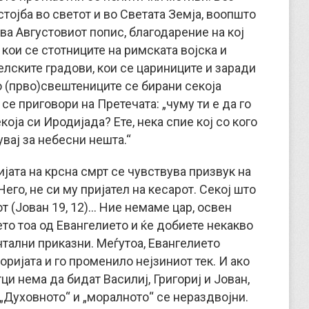
тојба во светот и во Светата Земја, воопшто
ва Августовиот попис, благодарение на кој
 кои се стотниците на римската војска и
елските градови, кои се цариниците и заради
о (прво)свештениците се бирани секоја
се приговори на Претечата: „чуму ти е да го
ја си Иродијада? Ете, нека спие кој со кого
увај за небесни нешта.“
јата на крсна смрт се чувствува призвук на
его, не си му пријател на кесарот. Секој што
от (Јован 19, 12)… Ние немаме цар, освен
сето тоа од Евангелието и ќе добиете некакво
тални приказни. Меѓутоа, Евангелието
оријата и го променило нејзиниот тек. И ако
и нема да бидат Василиј, Григориј и Јован,
 „Духовното“ и „моралното“ се нераздвојни.