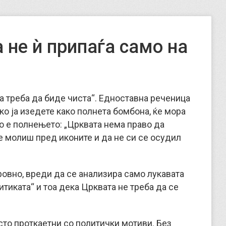
 не ѝ припаѓа само на
та треба да биде чиста“. Едноставна реченица
ако ја изедете како полнета бомбона, ќе мора
во е полнењето: „Црквата нема право да
е молиш пред иконите и да не си се осудил
ровно, вреди да се анализира само лукавата
итиката“ и тоа дека Црквата не треба да се
усто проткаетни со политички мотиви. Без