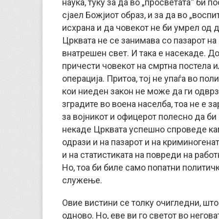
наука, туку за да во „просветата“ би п
сјаел Божјиот образ, и за да во „вос
исхрана и да човекот не би умрел од ду
Црквата не се занимава со пазарот на
внатрешен свет. И така е насекаде. До
причести човекот на смртна постела 
операција. Притоа, тој не упаѓа во пол
кои ниеден закон не може да ги одврзе
зградите во воена населба, тоа не е з
за војникот и офицерот полесно да би
некаде Црквата успешно спроведе кам
одрази и на пазарот и на криминогенат
и на статистиката на повреди на работ
Но, тоа би биле само попатни политич
служење.
Овие вистини се толку очигледни, што
одново. Но, еве ви го светот во негов