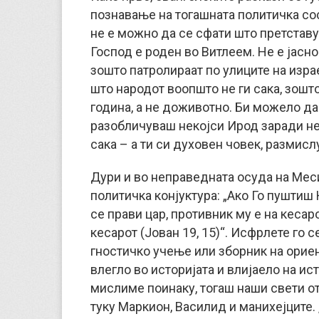
познавање на тогашната политичка сос
не е можно да се сфати што претставу
Господ е роден во Витлеем. Не е јасно
зошто патролираат по улиците на изра
што народот воопшто не ги сака, зошт
година, а не доживотно. Би можело да 
разобличуваш некојси Ирод заради неко
сака – а ти си духовен човек, размисл
Дури и во неправедната осуда на Меси
политичка конјуктура: „Ако Го пуштиш Н
се прави цар, противник му е на кесар
кесарот (Јован 19, 15)“. Исфрлете го 
гностичко учење или зборник на ориен
влегло во историјата и влијаело на ист
мислиме поинаку, тогаш наши свети отц
туку Маркион, Василид и манихејците.