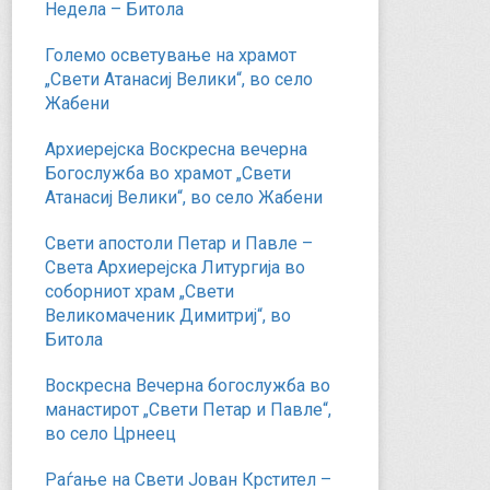
Недела – Битола
Големо осветување на храмот
„Свети Атанасиј Велики“, во село
Жабени
Архиерејска Воскресна вечерна
Богослужба во храмот „Свети
Атанасиј Велики“, во село Жабени
Свети апостоли Петар и Павле –
Света Архиерејска Литургија во
соборниот храм „Свети
Великомаченик Димитриј“, во
Битола
Воскресна Вечерна богослужба во
манастирот „Свети Петар и Павле“,
во село Црнеец
Раѓање на Свети Јован Крстител –