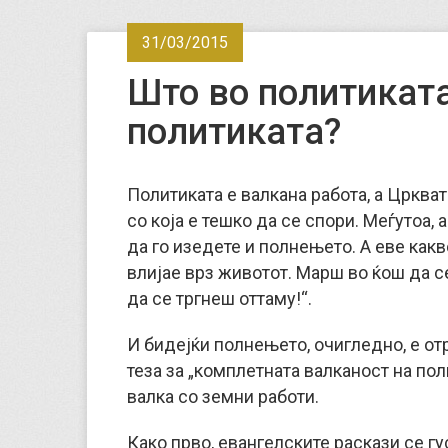
31/03/2015
Што во политиката
политиката?
Политиката е валкана работа, а Црква
со која е тешко да се спори. Меѓутоа, 
да го изедете и полнењето. А еве как
влијае врз животот. Марш во ќош да с
да се тргнеш оттаму!“.
И бидејќи полнењето, очигледно, е от
теза за „комплетната валканост на пол
валка со земни работи.
Како прво, евангелските раскази се г