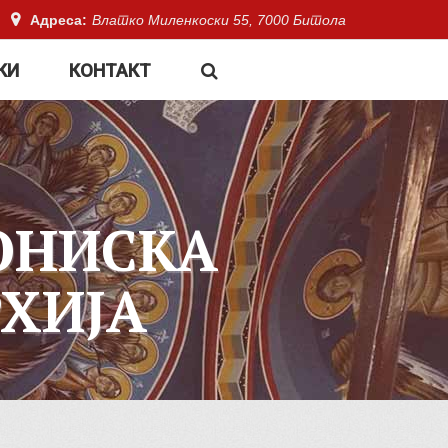
Адреса:
Влатко Миленкоски 55, 7000 Битола
КИ
КОНТАКТ
ОНИСКА
ХИЈА