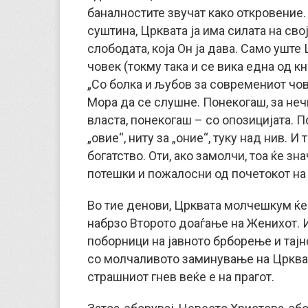
баналностите звучат како откровение.
суштина, Црквата ја има силата на свој
слободата, која Он ја дава. Само уште
човек (токму така и се вика една од к
„Со болка и љубов за современиот чове
Мора да се слушне. Понекогаш, за неч
власта, понекогаш – со опозицијата. П
„овие“, ниту за „оние“, туку над нив. 
богатство. Оти, ако замолчи, тоа ќе 
потешки и пожалосни од почетокот на 
Во тие денови, Црквата молчешкум ќе 
набрзо Второто доаѓање на Женихот. И
поборници на јавното брборење и тај
со молчаливото заминување на Цркват
страшниот гнев веќе е на прагот.