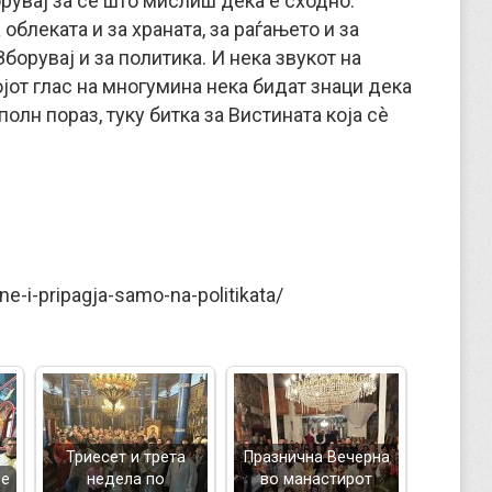
орувај за сè што мислиш дека е сходно.
 облеката и за храната, за раѓањето и за
 Зборувај и за политика. И нека звукот на
војот глас на многумина нека бидат знаци дека
полн пораз, туку битка за Вистината која сè
ne-i-pripagja-samo-na-politikata/
Триесет и трета
Празнична Вечерна
ње
недела по
во манастирот