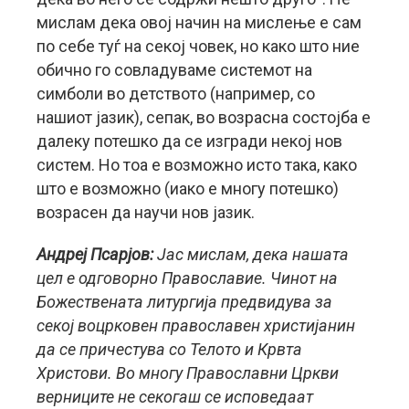
мислам дека овој начин на мислење е сам
по себе туѓ на секој човек, но како што ние
обично го совладуваме системот на
симболи во детството (например, со
нашиот јазик), сепак, во возрасна состојба е
далеку потешко да се изгради некој нов
систем. Но тоа е возможно исто така, како
што е возможно (иако е многу потешко)
возрасен да научи нов јазик.
Андреј Псарјов:
Јас мислам, дека нашата
цел е одговорно Православие. Чинот на
Божествената литургија предвидува за
секој воцрковен православен христијанин
да се причестува со Телото и Крвта
Христови. Во многу Православни Цркви
верниците не секогаш се исповедаат