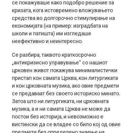
се покажуваше како подобро решение за
кризата, кога истовремено вложувањето
средства во долгорочно стимулирање на
економијата (на пример: изградбата на
школи и патишта) им изгледаше
неефективно и неинтересно.
Се разбира, таквото краткосрочно
„антикризисно управување“ со нашиот
црковен живот покажува минималистички
пристап кон самата Црква, кон литургиката
и кон црковната музика, ако овие предмети
се предаваат без своето историско минато.
Затоа што ни литургиката, ни црковната
музика, а и ни самата Црква не може да
постои без историја, и невозможно е
вистински да се владее со било кој од овие
предмети без определено знаење на