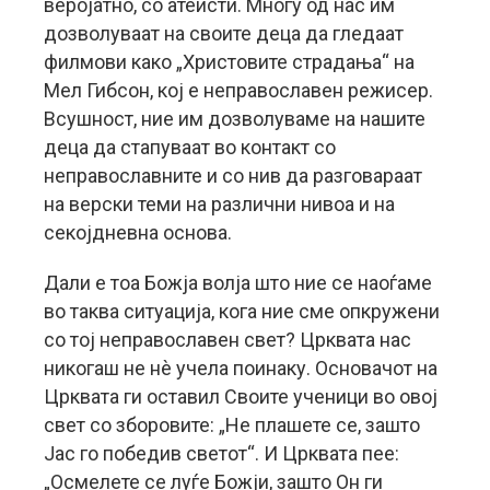
веројатно, со атеисти. Многу од нас им
дозволуваат на своите деца да гледаат
филмови како „Христовите страдања“ на
Мел Гибсон, кој е неправославен режисер.
Всушност, ние им дозволуваме на нашите
деца да стапуваат во контакт со
неправославните и со нив да разговараат
на верски теми на различни нивоа и на
секојдневна основа.
Дали е тоа Божја волја што ние се наоѓаме
во таква ситуација, кога ние сме опкружени
со тој неправославен свет? Црквата нас
никогаш не нè учела поинаку. Основачот на
Црквата ги оставил Своите ученици во овој
свет со зборовите: „Не плашете се, зашто
Јас го победив светот“. И Црквата пее:
„Осмелете се луѓе Божји, зашто Он ги