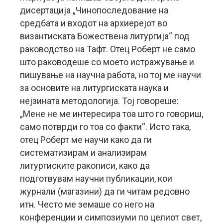
дисертација „Чинопоследование на
средбата и входот на архиерејот во
византиската Божествена литургија“ под
раководство на Тафт. Отец Роберт не само
што раководеше со моето истражување и
пишување на научна работа, но тој ме научи
за основите на литургиската наука и
нејзината методологија. Тој говореше:
„Мене не ме интересира тоа што го говориш,
само потврди го тоа со факти“. Исто така,
отец Роберт ме научи како да ги
систематизирам и анализирам
литургиските ракописи, како да
подготвувам научни публикации, кои
журнали (магазини) да ги читам редовно
итн. Често ме земаше со него на
конференции и симпозиуми по целиот свет,