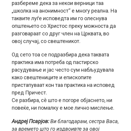
разбереме дека за некои верници таа
„школка на анонимност“ е многу реална. На
таквите луѓе исповедта им го олеснува
општењето со Христос преку можноста да
разговараат со друг член на Црквата, во
овој случај, со свештеникот.
Од сето тоа се подразбира дека таквата
практика има потреба од пастирско
расудување и јас често сум набљудувала
како свештениците и епископите
пристапуваат кон таа практика на исповед
пред Причест.
Се разбира, сè што е погоре објаснето, ни
повеќе, ни помалку е мое лично мислење.
Андреј Псарјов:
Ви благодарам, сестра Васа,
за времето што го издвоивте за овој