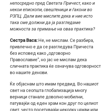
непосредно пред Светата Причест, како и
некои епископи, свештеници и ѓакони во
РЗПЦ. Дали вие мислите дека и ние исто
така сме должни да ја разгледаме
можноста за примање на оваа практика?
Сестра Васа:
Не, не мислам. Се разбира,
привлечно е да се разгледува Причеста
без исповед како „одговорно
Православие“, но јас не мислам дека
сличната практика ќе означува одговорност
во нашите денови.
Ќе објаснам што имам предвид. Во нашиот
свет на сеопшта глобализација многу
верници станале доволно мобилни,
патувајќи од еден храм кон друг по целиот
свет, често посетувајќи неколку цркви или