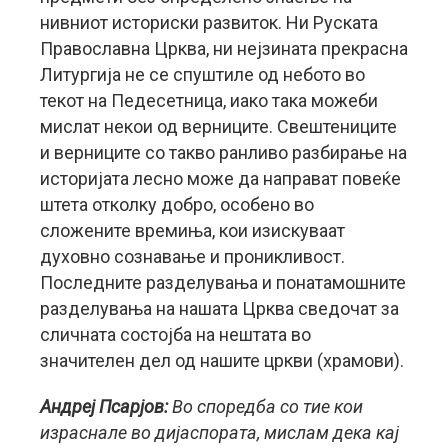
нивниот историски развиток. Ни Руската
Православна Црква, ни нејзината прекрасна
Литургија не се спуштиле од небото во
текот на Педесетница, иако така можеби
мислат некои од верниците. Свештениците
и верниците со такво ранливо разбирање на
историјата лесно може да направат повеќе
штета отколку добро, особено во
сложените времиња, кои изискуваат
духовно сознавање и проникливост.
Последните разделувања и понатамошните
разделувања на нашата Црква сведочат за
сличната состојба на нештата во
значителен дел од нашите цркви (храмови).
Андреј Псарјов:
Во споредба со тие кои
израснале во дијаспората, мислам дека кај