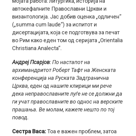
мојата работа: литургика, историја на
автокефалните Православни Цркви и
византологија. Јас добив оценка „одличен“
(„summa cum laude“) за испитот и
дисертацијата, која се подготвува за печат
во Рим како еден том од серијата „Orientalia
Christiana Analecta“.
Андреј Псарјов
: По настапот на
архимандритот Роберт Тафт на Женската
конференција на Руската Задгранична
Црква, еден од нашите клирици ми рече
дека неправославните луѓе не се должни да
ги учат православните во однос на верските
прашања. Ве молам, кажете нешто по тој
повод.
Сестра Васа:
Тоа е важен проблем, затоа