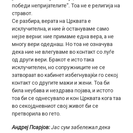
победи непријателите“. Тоа не е религија на
стравот.
Се разбира, верата на Црквата е
исклучителна, и ние ѝ остануваме само
нејзе верни: ние примаме една вера, а не
многу вери одеднаш. Но тоа не означува
дека ние не влегуваме во контакт со луѓе
од други вери. Бракот е исто така
исклучителен, но сопружниците не се
затвораат во кабинет избегнувајќи го секој
контакт со другите мажи и жени. Тоа би
била неубава и нездрава појава, и истото
тоа би се однесувало и кон Црквата кога таа
во секојдневниот свој живот би се
претворила во гето.
Андреј Псарјов:
Јас сум забележал дека