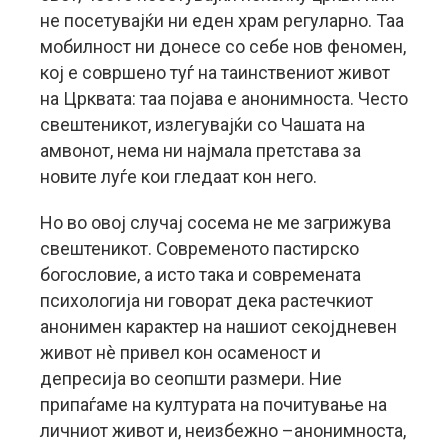
не посетувајќи ни еден храм регуларно. Таа
мобилност ни донесе со себе нов феномен,
кој е совршено туѓ на таинствениот живот
на Црквата: таа појава е анонимноста. Често
свештеникот, излегувајќи со Чашата на
амвонот, нема ни најмала претстава за
новите луѓе кои гледаат кон него.
Но во овој случај сосема не ме загрижува
свештеникот. Современото пастирско
богословие, а исто така и современата
психологија ни говорат дека растечкиот
анонимен карактер на нашиот секојдневен
живот нè привел кон осаменост и
депресија во сеопшти размери. Ние
припаѓаме на културата на почитување на
личниот живот и, неизбежно –анонимноста,