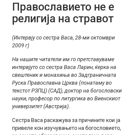
Православието не е
религија на стравот
(Интервју со сестра Васа, 28-ми октомври
2009 г)
На нашите читатели им го претставуваме
интервјуто со сестра Васа Ларин, ќерка на
свештеник и монахиња во Задграничната
Руска Православна Црква (понатаму во
текстот РЗПЦ) (САД), доктор на богословски
науки, професор по литургика во Виенскиот
универзитет (Австрија)
.
Сестра Васа раскажува за причините кои ја
привеле кон изучувањето на богословието,