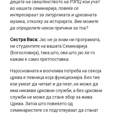
децата на свештенството на РЗПЦ кои учат
во нашата семинарија, повеќе се
интересираат за литургиката и црковната
музика, отколку за историјата. Вие можете
да определите некои причини за тоа?
Сестра Васа:
Јас не ја знам ни програмата,
ни студентите на вашата Семинарија
(Богословија), така што, ова што јас ќе го
кажам е само претпоставка.
Најосновната и воочлива потреба на секоја
црква е певница која функционира. Без тие
кои умеат да читаат и да пеат, не може да
има никакви црковни служби, а без црковни
служби не може да стане збор за жива
Црква. Затоа што повеќето од
семинаристите се подготвуваат да станат