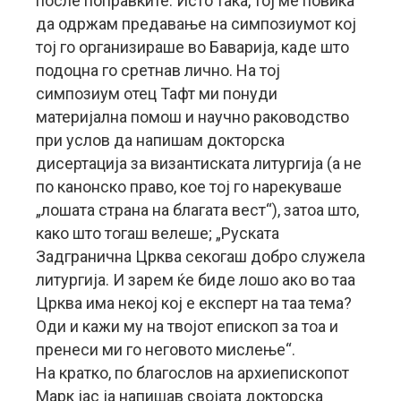
после поправките. Исто така, тој ме повика
да одржам предавање на симпозиумот кој
тој го организираше во Баварија, каде што
подоцна го сретнав лично. На тој
симпозиум отец Тафт ми понуди
материјална помош и научно раководство
при услов да напишам докторска
дисертација за византиската литургија (а не
по канонско право, кое тој го нарекуваше
„лошата страна на благата вест“), затоа што,
како што тогаш велеше; „Руската
Задгранична Црква секогаш добро служела
литургија. И зарем ќе биде лошо ако во таа
Црква има некој кој е експерт на таа тема?
Оди и кажи му на твојот епископ за тоа и
пренеси ми го неговото мислење“.
На кратко, по благослов на архиепископот
Марк јас ја напишав својата докторска