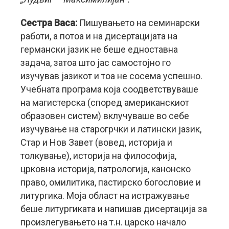
Сестра Васа:
Пишувањето на семинарски
работи, а потоа и на дисертацијата на
германски јазик не беше едноставна
задача, затоа што јас самостојно го
изучував јазикот и тоа не сосема успешно.
Учебната програма која соодветствуваше
на магистерска (според американскиот
образовен систем) вклучуваше во себе
изучување на старогрчки и латински јазик,
Стар и Нов Завет (вовед, историја и
толкување), историја на философија,
црковна историја, патрологија, канонско
право, омилитика, пастирско богословие и
литургика. Моја област на истражување
беше литургиката и напишав дисертација за
произлегувањето на т.н. царско начало