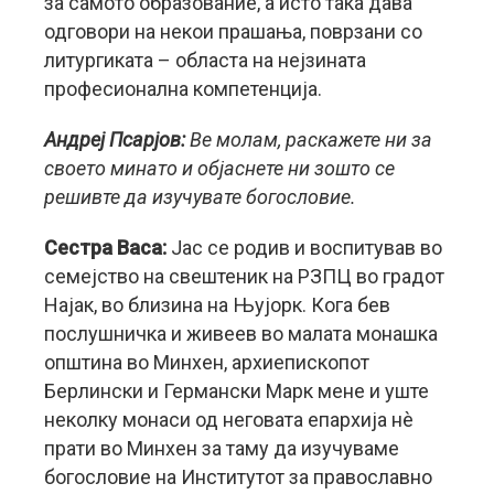
за самото образование, а исто така дава
одговори на некои прашања, поврзани со
литургиката – областа на нејзината
професионална компетенција.
Андреј Псарјов:
Ве молам, раскажете ни за
своето минато и објаснете ни зошто се
решивте да изучувате богословие.
Сестра Васа:
Јас се родив и воспитував во
семејство на свештеник на РЗПЦ во градот
Најак, во близина на Њујорк. Кога бев
послушничка и живеев во малата монашка
општина во Минхен, архиепископот
Берлински и Германски Марк мене и уште
неколку монаси од неговата епархија нè
прати во Минхен за таму да изучуваме
богословие на Институтот за православно