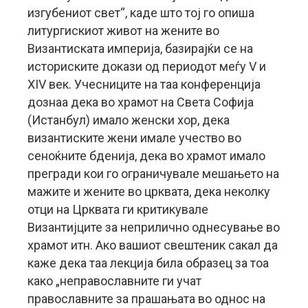
изгубениот свет“, каде што тој го опиша
литургискиот живот на жените во
Византиската империја, базирајќи се на
историските докази од периодот меѓу V и
XIV век. Учесниците на таа конференција
дознаа дека во храмот на Света Софија
(Истанбул) имало женски хор, дека
византиските жени имале учество во
сеноќните бденија, дека во храмот имало
прегради кои го ограничувале мешањето на
мажите и жените во црквата, дека неколку
отци на Црквата ги критикувале
Византијците за неприлично однесување во
храмот итн. Ако вашиот свештеник сакал да
каже дека таа лекција била образец за тоа
како „неправославните ги учат
православните за прашањата во однос на