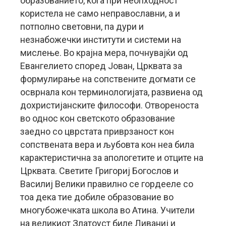
образованието, кога при неопходност
користела не само неправославни, а и
потполно световни, па дури и
незнабожечки институти и системи на
мислење. Во крајна мера, почнувајќи од
Евангелието според Јован, Црквата за
формулирање на сопствените догмати се
осврнала кон терминологијата, развиена од
дохристијанските философи. Отвореноста
во однос кон светското образование
заедно со цврстата приврзаност кон
сопствената вера и љубовта кон неа била
карактеристична за апологетите и отците на
Црквата. Светите Григориј Богослов и
Василиј Велики правилно се гордееле со
тоа дека тие добиле образование во
многубожечката школа во Атина. Учители
на великиот Златоуст биле Ливаниј и