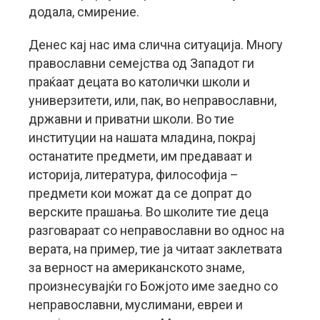
додала, смирение.
Денес кај нас има слична ситуација. Многу
православни семејства од Западот ги
праќаат децата во католички школи и
универзитети, или, пак, во неправославни,
државни и приватни школи. Во тие
институции на нашата младина, покрај
останатите предмети, им предаваат и
историја, литература, философија –
предмети кои можат да се допрат до
верските прашања. Во школите тие деца
разговараат со неправославни во однос на
верата, на пример, тие ја читаат заклетвата
за верност на американското знаме,
произнесувајќи го Божјото име заедно со
неправославни, муслимани, евреи и