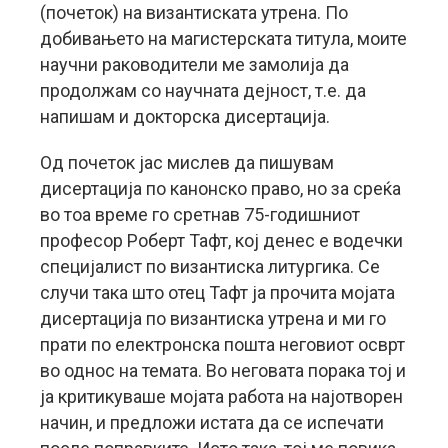
(почеток) на византиската утрена. По
добивањето на магистерската титула, моите
научни раководители ме замолија да
продолжам со научната дејност, т.е. да
напишам и докторска дисертација.
Од почеток јас мислев да пишувам
дисертација по канонско право, но за среќа
во тоа време го сретнав 75-годишниот
професор Роберт Тафт, кој денес е водечки
специјалист по византиска литургика. Се
случи така што отец Тафт ја прочита мојата
дисертација по византиска утрена и ми го
прати по електронска пошта неговиот осврт
во однос на темата. Во неговата порака тој и
ја критикуваше мојата работа на најотворен
начин, и предложи истата да се испечати