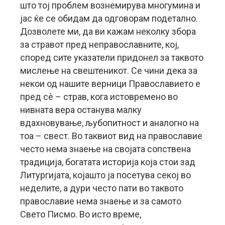
што тој проблем вознемирува многумина и
јас ќе се обидам да одговорам подетално.
Дозволете ми, да ви кажам неколку збора
за стравот пред неправославните, кој,
според сите указатели придонел за таквото
мислење на свештеникот. Се чини дека за
некои од нашите верници Православието е
пред сè – страв, кога истовремено во
нивната вера останува малку
вдахновување, љубопитност и аналогно на
тоа – свест. Во таквиот вид на православие
често нема знаење на својата сопствена
традиција, богатата историја која стои зад
Литургијата, којашто ја посетува секој во
неделите, а дури често пати во таквото
православие нема знаење и за самото
Свето Писмо. Во исто време,