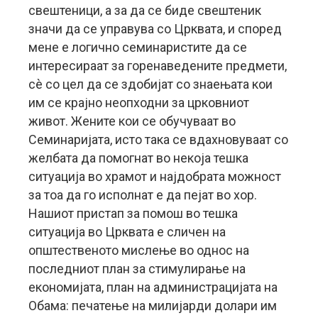
свештеници, а за да се биде свештеник
значи да се управува со Црквата, и според
мене е логично семинаристите да се
интересираат за горенаведените предмети,
сè со цел да се здобијат со знаењата кои
им се крајно неопходни за црковниот
живот. Жените кои се обучуваат во
Семинаријата, исто така се вдахновуваат со
желбата да помогнат во некоја тешка
ситуација во храмот и најдобрата можност
за тоа да го исполнат е да пејат во хор.
Нашиот пристап за помош во тешка
ситуација во Црквата е сличен на
општественото мислење во однос на
последниот план за стимулирање на
економијата, план на администрацијата на
Обама: печатење на милијарди долари им