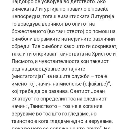
најдобро се усвојува во детството. Ако
римската Литургија по правило е повеќе
непосредна, тогаш византиската Литургија
го воведува верникот во опитот на
божественото (во таинството) со помош на
симболи во рамките на нејзините различни
обреди. Тие симболи како што ги сокриваат,
така и ги откриваат таинствата на Христос и
Писмото, и чувствителноста кон таквиот
род на „воведување во тајните
(мистагогија)“ на нашите служби – тоа е
имено тој „начин на мислење (сфаќање)“,
кој треба да се развива. Светиот Јован
Златоуст го определил тоа на следниот
начин: „Таинството – тоа не е кога ние
веруваме во тоа што го гледаме, но
таинство е кога гледаме едно и веруваме,
дека во него се содржи нешто друго“. Не