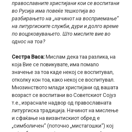
православните христијани кои се воспитани
во Русија има повеќе тешкотија во
разбирањето на „начинот на восприемање“
на литургиските служби, дури и долго време
по воцрковувањето. Што мислите вие во
однос на тоа?
Сестра Васа:
Мислам дека таа разлика, на
која Вие се повикувате, има помало
значење за тоа каде некој се воспитувал,
отколку кон тоа, како некој се воспитувал.
Мнозинството млади христијани од вашата
возраст се воспитани во Советскиот Сојуз
т.е., израснале надвор од православната
литургиска традиција. Начинот на мислење
и сфаќање на византискиот обред е
„симболичен“ (поточно „мистагошки“) кој