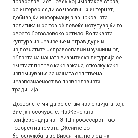
православниот човек кој има таков страв,
со интерес седи со часови на интернет,
добивајќи информација за црковната
политика и со тоа сè повеќе иступувајќи го
своето богословско сетило. Во таквата
култура на незнаење и страв дури и
најпознатите неправославни научници од
областа на нашата византиска литургија се
сметаат попрво како закана, отколку како
напомнување за нашата сопствена
незапознаеност во православната
традиција.
Дозволете ми да се сетам на лекцијата која
Вие ја посочувате. На Женската
конференција на РЗПЦ професорот Тафт
говорел на темата: „Жените во
богослужбата во Византија: поглед на