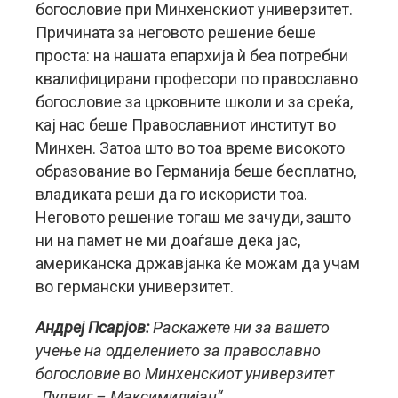
богословие при Минхенскиот универзитет.
Причината за неговото решение беше
проста: на нашата епархија ѝ беа потребни
квалифицирани професори по православно
богословие за црковните школи и за среќа,
кај нас беше Православниот институт во
Минхен. Затоа што во тоа време високото
образование во Германија беше бесплатно,
владиката реши да го искористи тоа.
Неговото решение тогаш ме зачуди, зашто
ни на памет не ми доаѓаше дека јас,
американска државјанка ќе можам да учам
во германски универзитет.
Андреј Псарјов:
Раскажете ни за вашето
учење на одделението за православно
богословие во Минхенскиот универзитет
„Лудвиг – Максимилијан“.