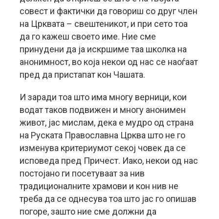
совест и фактички да говориш со друг член
на Црквата – свештеникот, и при сето тоа
да го кажеш своето име. Ние сме
принудени да ја искршиме таа школка на
анонимност, во која некои од нас се наоѓаат
пред да пристапат кон Чашата.
И заради тоа што има многу верници, кои
водат таков подвижен и многу анонимен
живот, јас мислам, дека е мудро од страна
на Руската Православна Црква што не го
изменува критериумот секој човек да се
исповеда пред Причест. Иако, некои од нас
постојано ги посетуваат за нив
традиционалните храмови и кон нив не
треба да се однесува тоа што јас го опишав
погоре, зашто ние сме должни да