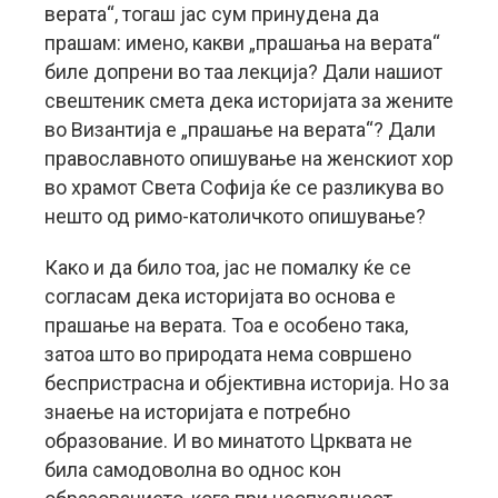
верата“, тогаш јас сум принудена да
прашам: имено, какви „прашања на верата“
биле допрени во таа лекција? Дали нашиот
свештеник смета дека историјата за жените
во Византија е „прашање на верата“? Дали
православното опишување на женскиот хор
во храмот Света Софија ќе се разликува во
нешто од римо-католичкото опишување?
Како и да било тоа, јас не помалку ќе се
согласам дека историјата во основа е
прашање на верата. Тоа е особено така,
затоа што во природата нема совршено
беспристрасна и објективна историја. Но за
знаење на историјата е потребно
образование. И во минатото Црквата не
била самодоволна во однос кон