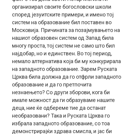
организирал своите богословски школи
според језуитските примери, и имено тој
систем на образование бил поставен во
Московија. Причината за позајмувањето на
нашиот образовен систем од Запад била
многу проста, тој систем не само што бил
најдобар, но и единствен. Во тој период,
немало алтернатива која би му конкурирала
на западното образование. Зарем Руската
Црква била должна да го отфрли западното
образование и да го претпочита
незнаењето? Со други зборови, кога би
имале можност да ги образуваме нашите
деца, ние ќе одбереме тие да останат
необразовани? Така и Руската Црква го
избрала западното образование, со тоа
демонстрирајќи здрава смисла, и јас би