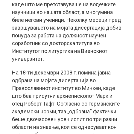
каде што ме претставуваше на водечките
научници во нашата област, а многумина
биле негови ученици. Неколку месеци пред
завршувањето на мојата дисертација добив
понуда за работа на должност научен
соработник со докторска титула во
Институтот по литургика на Виенскиот
универзитет.
На 18-ти декември 2008 г. помина јавна
одбрана на мојата дисертација во
Православниот институт во Минхен, каде
што беа присутни архиепископот Марк и
отец Роберт Тафт. Согласно со германските
академски норми, таа „одбрана“ фактички
беше двочасовен усен испит по три разни
области на знаење, кои се однесуваат кон