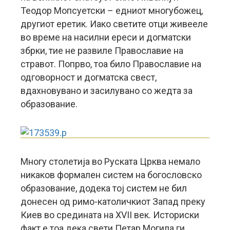
Теодор Мопсуетски – едниот многубожец,
другиот еретик. Иако светите отци живееле
во време на насилни ереси и догматски
збрки, тие не развиле Православие на
стравот. Попрво, тоа било Православие на
одговорност и догматска свест,
вдахновувано и засилувано со жедта за
образование.
Многу столетија во Руската Црква немало
никаков формален систем на богословско
образование, додека тој систем не бил
донесен од римо-католичкиот Запад преку
Киев во средината на XVII век. Историски
факт е тоа дека свети Петар Могила ги