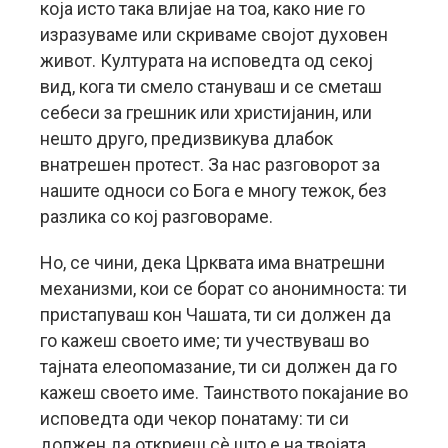
која исто така влијае на тоа, како ние го
изразуваме или скриваме својот духовен
живот. Културата на исповедта од секој
вид, кога ти смело стануваш и се сметаш
себеси за грешник или христијанин, или
нешто друго, предизвикува длабок
внатрешен протест. За нас разговорот за
нашите односи со Бога е многу тежок, без
разлика со кој разговораме.
Но, се чини, дека Црквата има внатрешни
механизми, кои се борат со анонимноста: ти
пристапуваш кон Чашата, ти си должен да
го кажеш своето име; ти учествуваш во
тајната елеопомазание, ти си должен да го
кажеш своето име. Таинството покајание во
исповедта оди чекор понатаму: ти си
должен да откриеш сè што е на твојата