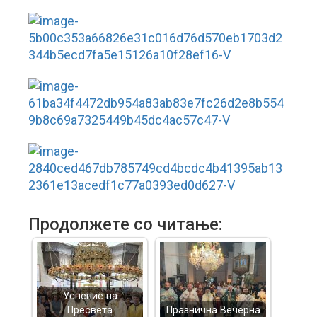
Продолжете со читање:
Успение на
Пресвета
Празнична Вечерна