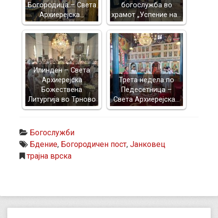
Богородица – Света
богослужба во
Архиерејска…
храмот „Успение на…
Илинден – Света
Архиерејска
Трета недела по
Божествена
Педесетница –
Литургија во Трново
Света Архиерејска…
Богослужби
Бдение
,
Богородичен пост
,
Јанковец
трајна врска