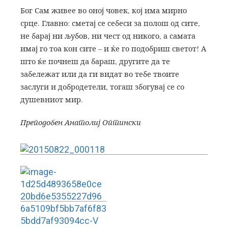
Бог Сам живее во оној човек, кој има мирно
срце. Главно: сметај се себеси за полош од сите,
не барај ни љубов, ни чест од никого, а самата
имај го тоа кон сите – и ќе го подобриш светот! А
што ќе почнеш да бараш, другите да те
забележат или да ги видат во тебе твоите
заслуги и добродетели, тогаш збогувај се со
душевниот мир.
Преподобен Анатолиј Оптински