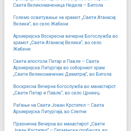
Света Великомаченица Недела – Битола
Големо осветување на храмот „Свети Атанасиј
Велики“, во село Жабени
Архиерејска Воскресна вечерна Богослужба во
храмот „Свети Атанасиј Велики“, во село
Жабени
Свети апостоли Петар и Павле – Света
Архиерејска Литургија во соборниот храм
„Свети Великомаченик Димитриј“, во Битола
Воскресна Вечерна богослужба во манастирот
„Свети Петар и Павле“, во село Црнеец
Раѓање на Свети Јован Крстител – Света
Архиерејска Литургија, во Слепче
Празнична Вечерна во манастирот „Свети
Јован Крстител“ – Германски гробишта, во