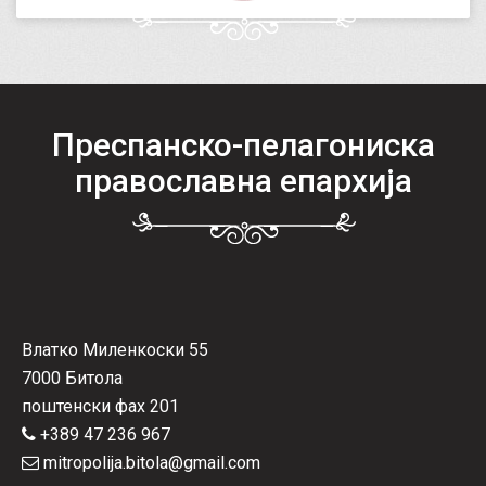
Преспанско-пелагониска
православна епархија
Влатко Миленкоски 55
7000 Битола
поштенски фах 201
+389 47 236 967
mitropolija.bitola@gmail.com