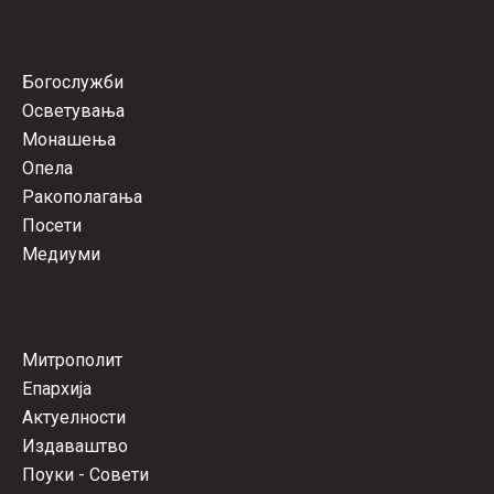
Богослужби
Осветувања
Монашења
Опела
Ракополагања
Посети
Медиуми
Митрополит
Епархија
Актуелности
Издаваштво
Поуки - Совети