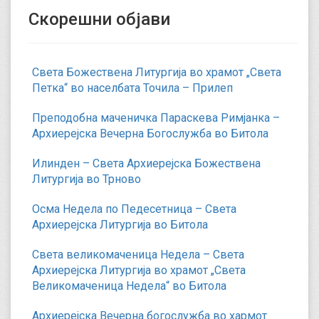
Скорешни објави
Света Божествена Литургија во храмот „Света
Петка“ во населбата Точила – Прилеп
Преподобна маченичка Параскева Римјанка –
Архиерејска Вечерна Богослужба во Битола
Илинден – Света Архиерејска Божествена
Литургија во Трново
Осма Недела по Педесетница – Света
Архиерејска Литургија во Битола
Света великомаченица Недела – Света
Архиерејска Литургија во храмот „Света
Великомаченица Недела“ во Битола
Архиерејска Вечерна богослужба во хармот