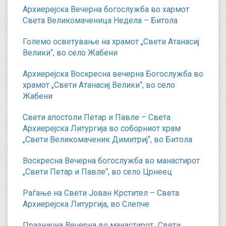
Архиерејска Вечерна богослужба во хармот
Света Великомаченица Недела – Битола
Големо осветување на храмот „Свети Атанасиј
Велики“, во село Жабени
Архиерејска Воскресна вечерна Богослужба во
храмот „Свети Атанасиј Велики“, во село
Жабени
Свети апостоли Петар и Павле – Света
Архиерејска Литургија во соборниот храм
„Свети Великомаченик Димитриј“, во Битола
Воскресна Вечерна богослужба во манастирот
„Свети Петар и Павле“, во село Црнеец
Раѓање на Свети Јован Крстител – Света
Архиерејска Литургија, во Слепче
Празнична Вечерна во манастирот „Свети