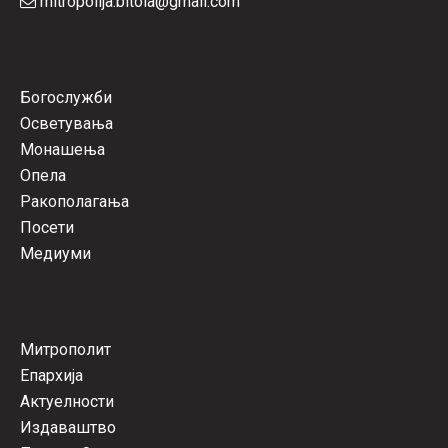
mitropolija.bitola@gmail.com
Богослужби
Осветувања
Монашења
Опела
Ракополагања
Посети
Медиуми
Митрополит
Епархија
Актуелности
Издаваштво