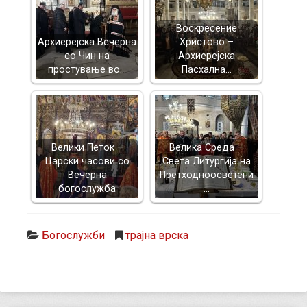
Воскресение
Архиерејска Вечерна
Христово –
со Чин на
Архиерејска
простување во…
Пасхална…
Велики Петок –
Велика Среда –
Царски часови со
Света Литургија на
Вечерна
Претходноосветени
богослужба
…
Богослужби
трајна врска