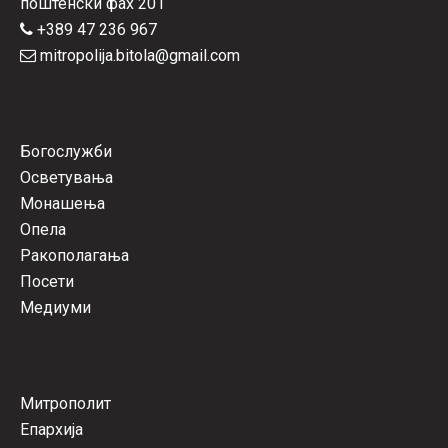
поштенски фах 201
+389 47 236 967
mitropolija.bitola@gmail.com
Богослужби
Осветувања
Монашења
Опела
Ракополагања
Посети
Медиуми
Митрополит
Епархија