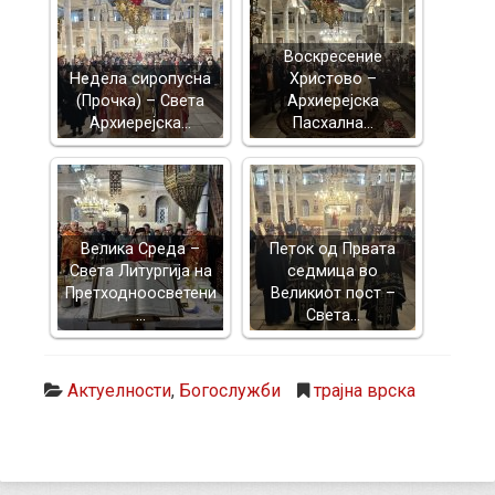
Воскресение
Недела сиропусна
Христово –
(Прочка) – Света
Архиерејска
Архиерејска…
Пасхална…
Велика Среда –
Петок од Првата
Света Литургија на
седмица во
Претходноосветени
Великиот пост –
…
Света…
Актуелности
,
Богослужби
трајна врска