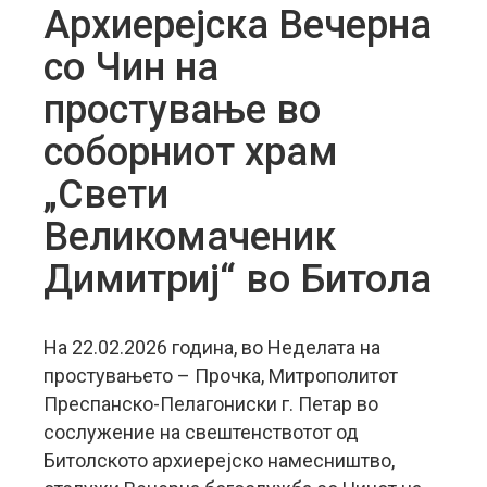
Архиерејска Вечерна
со Чин на
простување во
соборниот храм
„Свети
Великомаченик
Димитриј“ во Битола
На 22.02.2026 година, во Неделата на
простувањето – Прочка, Митрополитот
Преспанско-Пелагониски г. Петар во
сослужение на свештенствотот од
Битолското архиерејско намесништво,