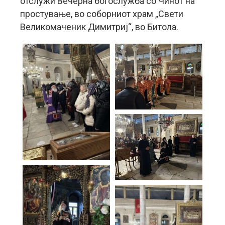
отслужи Вечерна богослужба со Чинот на
простување, во соборниот храм „Свети
Великомаченик Димитриј“, во Битола.