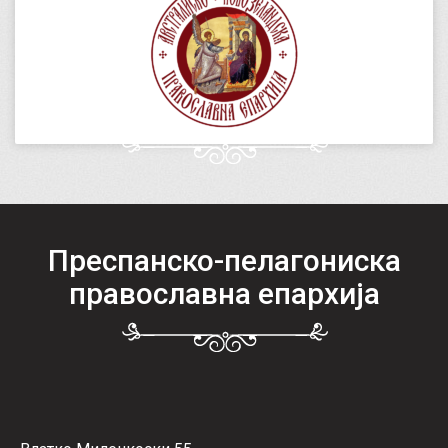
Преспанско-пелагониска
православна епархија