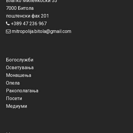
Влатко Миленкоски 55
7000 Битола
поштенски фах 201
+389 47 236 967
mitropolija.bitola@gmail.com
Богослужби
Осветувања
Монашења
Опела
Ракополагања
Посети
Медиуми