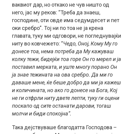
ваквиот дар, но откако не чув ништо од
него, јас му реков: “Треба да знаеш,
господине, оти овде има седумдесет и пет
оки сребро”. Тој ни по тоа не ја крена
главата, туку ми одговори, не погледнувајќи
ниту во ковчежето: “
Чедо, Оној, Кому Му го
донесе тоа, нема потреба да Му кажуваш
колку тежи, бидејќи тоа горе Он го мерел и ја
поставил мерката, и уште многу порано Он
ја знае тежината на ова сребро. Да ми го
даваше мене, ќе беше добро да ми ја кажеш
и количината, но ако го донесе на Бога, Кој
не ги отфрли ниту двете лепти, туку ги оцени
поскапо од сите останати дарови, тогаш
молчи и биди спокојна”.
Така дејствуваше благодатта Господова –