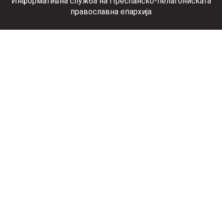
Информативна служба на Преспанско-пелагониската
православна епархија