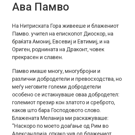
Ава Памво
На Нитриската Гора живееше и блажениот
Памво. учител на епископот Диоскор, на
браќата Амониј, Евсевиј и Евтимиј, и на
Ориген, роднината на Драконт, човек
прекрасен и славен.
Памво имаше многу, многубројни и
различни добродетели и превосходства, но
меѓу неговите големи добродетели
особено се истакнуваше оваа добродетел:
големиот презир кон златото и среброто,
каков што бара Господовото слово.
Блажената Меланија ми раскажуваше:
“Наскоро по моето доаѓање од Рим во
Александрија, откако чув од блажениот