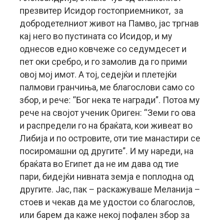
презвитер Исидор гостоприемникот, за
добродетелниот живот на Памво, јас тргнав
кај него во пустината со Исидор, и му
однесов едно ковчеже со седумдесет и
пет оки сребро, и го замолив да го прими
овој мој имот. А тој, седејќи и плетејќи
палмови гранчиња, ме благослови само со
збор, и рече: “Бог нека те награди”. Потоа му
рече на својот ученик Ориген: “Земи го ова
и распредели го на браќата, кои живеат во
Либија и по островите, оти тие манастири се
посиромашни од другите”. И му нареди, на
браќата во Египет да не им дава од тие
пари, бидејќи нивната земја е поплодна од
другите. Јас, пак – раскажуваше Меланија –
стоев и чекав да ме удостои со благослов,
или барем да каже некој пофален збор за