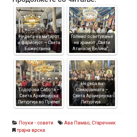
Недела на митарот
Големо осветување
и фарисејот – Светa
на храмот „Свети
Божествена…
Атанасиј Велики“,…
Недела на
Тодорова Сабота –
Самарјанката –
Света Архиерејска
Света Архиерејска
Литургија во Прилеп
Литургија…
Поуки - совети
Ава Памво
,
Старечник
трајна врска