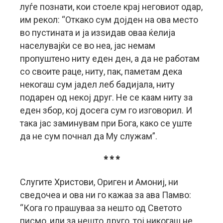
луѓе познати, кои стоеле крај неговиот одар,
им рекол: “Откако сум дојден на ова место
во пустината и ја изѕидав оваа ќелија
населувајќи се во неа, јас немам
пропуштено ниту еден ден, а да не работам
со своите раце, ниту, пак, паметам дека
некогаш сум јадел леб бадијала, ниту
подарен од некој друг. Не се каам ниту за
еден збор, кој досега сум го изговорил. И
така јас заминувам при Бога, како се уште
да не сум почнал да Му служам”.
* * *
Слугите Христови, Ориген и Амониј, ни
сведочеа и ова ни го кажаа за ава Памво:
“Кога го прашуваа за нешто од Светото
писмо, или за нешто друго, тој никогаш не