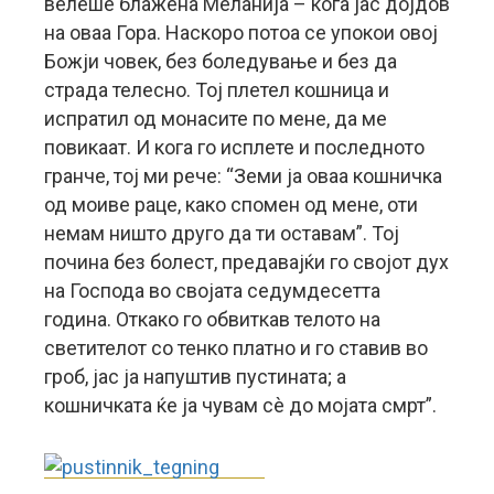
велеше блажена Меланија – кога јас дојдов
на оваа Гора. Наскоро потоа се упокои овој
Божји човек, без боледување и без да
страда телесно. Тој плетел кошница и
испратил од монасите по мене, да ме
повикаат. И кога го исплете и последното
гранче, тој ми рече: “Земи ја оваа кошничка
од моиве раце, како спомен од мене, оти
немам ништо друго да ти оставам”. Тој
почина без болест, предавајќи го својот дух
на Господа во својата седумдесетта
година. Откако го обвиткав телото на
светителот со тенко платно и го ставив во
гроб, јас ја напуштив пустината; а
кошничката ќе ја чувам сè до мојата смрт”.