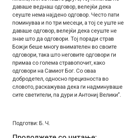
даваше веднаш одговор, велејќи дека
сеуште нема најдено одговор. Често пати
поминуваа и по три месеци, а тој се уште не
даваше одговор, велејќи дека сеуште не
знае што да одговори. Тој поради страв
Божји беше многу внимателен во своите
одговори, така што неговите одговори ги
примаа со голема стравопочит, како
одговори на Самиот Бог. Со оваа
добродетел, односно прецизноста во
словото, раскажуваа дека ги надминуваше
сите светители, па дури и Антониј Велики”.
Подготви: Б. Ч.
Продолжете со читање: