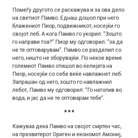
Помеѓу другото се раскажува и за ова дело
на светиот Памво. Еднаш дошол при него
блажениот Пиор, подвижникот, носејќи го
својот леб. А кога Памво го укорил: “Зошто
го направи тоа?” Пиор му одговорил: “за да
не те оптоварувам”. Памво се разделил со
него, ништо не зборувајќи. По некое време
големиот Памво отишол во ќелијата на
Пиор, носејќи со себе веќе навлажнет леб.
Запрашан од него, зошто го навлажнил
лебот, Памво му одговорил: “Го натопив во
вода, и јас да не те оптоварам тебе”.
* * *
Кажуваа дека Памво на својот смртен час,
на презвитерот Ориген и економот Амониј,