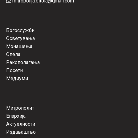
mitropolija.bitola@gmail.com
Богослужби
Осветувања
Монашења
Опела
Ракополагања
Посети
Медиуми
Митрополит
Епархија
Актуелности
Издаваштво