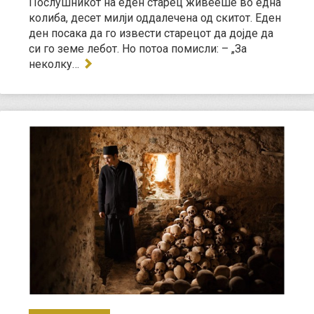
Послушникот на еден старец живееше во една
колиба, десет милји оддалечена од скитот. Еден
ден посака да го извести старецот да дојде да
си го земе лебот. Но потоа помисли: – „За
неколку…