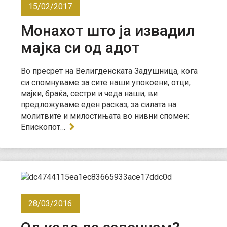
15/02/2017
Монахот што ја извадил
мајка си од адот
Во пресрет на Велигденската Задушница, кога
си спомнуваме за сите наши упокоени, отци,
мајки, браќа, сестри и чеда наши, ви
предложуваме еден расказ, за силата на
молитвите и милостињата во нивни спомен:
Епископот…
28/03/2016