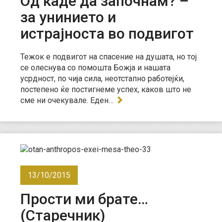
Од каде да започнам? –
за унинието и
истрајноста во подвигот
Тежок е подвигот на спасение на душата, но тој
се олеснува со помошта Божја и нашата
усрдност, по чија сила, неотстапно работејќи,
постепено ќе постигнеме успех, каков што не
сме ни очекувале. Еден…
13/10/2015
Прости ми брате…
(Старечник)