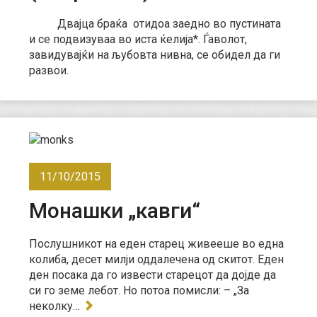
Двајца браќа отидоа заедно во пустината
и се подвизуваа во иста ќелија*. Ѓаволот,
завидувајќи на љубовта нивна, се обидел да ги
развои.
11/10/2015
Монашки „кавги“
Послушникот на еден старец живееше во една
колиба, десет милји оддалечена од скитот. Еден
ден посака да го извести старецот да дојде да
си го земе лебот. Но потоа помисли: – „За
неколку…