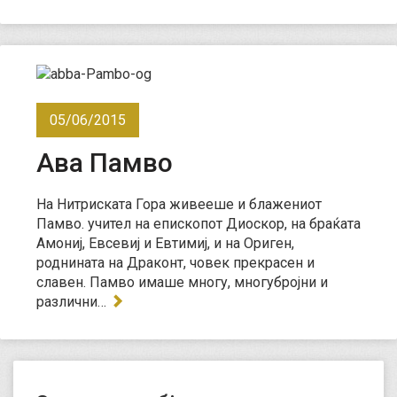
05/06/2015
Ава Памво
На Нитриската Гора живееше и блажениот
Памво. учител на епископот Диоскор, на браќата
Амониј, Евсевиј и Евтимиј, и на Ориген,
роднината на Драконт, човек прекрасен и
славен. Памво имаше многу, многубројни и
различни…