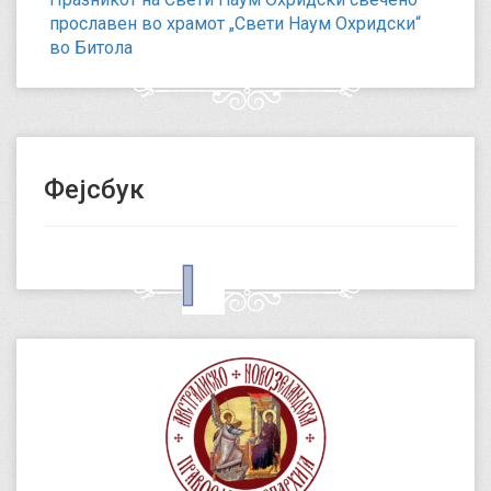
прославен во храмот „Свети Наум Охридски“
во Битола
Фејсбук