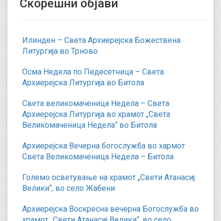
Скорешни објави
Илинден – Света Архиерејска Божествена
Литургија во Трново
Осма Недела по Педесетница – Света
Архиерејска Литургија во Битола
Света великомаченица Недела – Света
Архиерејска Литургија во храмот „Света
Великомаченица Недела“ во Битола
Архиерејска Вечерна богослужба во хармот
Света Великомаченица Недела – Битола
Големо осветување на храмот „Свети Атанасиј
Велики“, во село Жабени
Архиерејска Воскресна вечерна Богослужба во
храмот „Свети Атанасиј Велики“, во село