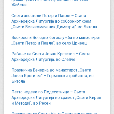
Жабени
Свети апостоли Петар и Павле – Света
Архиерејска Литургија во соборниот храм
„Свети Великомаченик Димитриј“, во Битола
Воскресна Вечерна богослужба во манастирот
„Свети Петар и Павле“, во село Црнеец
Раѓање на Свети Јован Крстител – Света
Архиерејска Литургија, во Слепче
Празнична Вечерна во манастирот „Свети
Јован Крстител“ – Германски гробишта, во
Битола
Петта недела по Педесетница – Света
Архиерејска Литургија во храмот „Свети Кирил
и Методиј“, во Ресен
Празникот на Свети Наум Охридски свечено