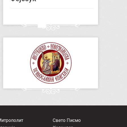
Митрополит
Свето Писмо