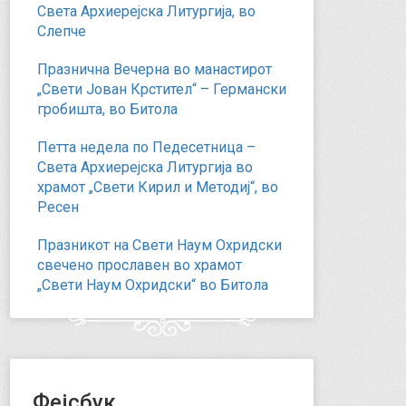
Света Архиерејска Литургија, во
Слепче
Празнична Вечерна во манастирот
„Свети Јован Крстител“ – Германски
гробишта, во Битола
Петта недела по Педесетница –
Света Архиерејска Литургија во
храмот „Свети Кирил и Методиј“, во
Ресен
Празникот на Свети Наум Охридски
свечено прославен во храмот
„Свети Наум Охридски“ во Битола
Фејсбук