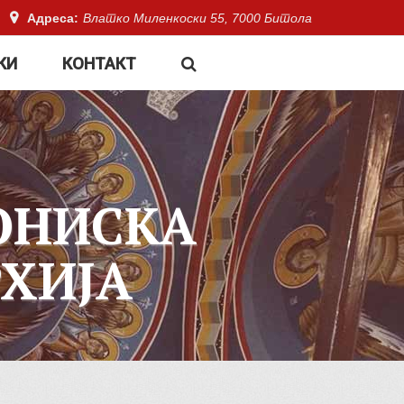
Адреса:
Влатко Миленкоски 55, 7000 Битола
КИ
КОНТАКТ
ОНИСКА
ХИЈА