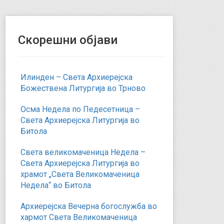
Скорешни објави
Илинден – Света Архиерејска
Божествена Литургија во Трново
Осма Недела по Педесетница –
Света Архиерејска Литургија во
Битола
Света великомаченица Недела –
Света Архиерејска Литургија во
храмот „Света Великомаченица
Недела“ во Битола
Архиерејска Вечерна богослужба во
хармот Света Великомаченица