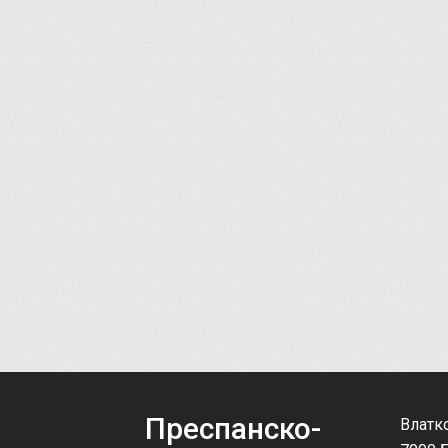
Преспанско-
Влатк