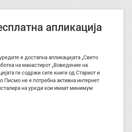
есплатна апликација
уредите е достапна апликацијата „Свето
аботка на манастирот „Воведение на
ијата ги содржи сите книги од Стариот и
о Писмо не е потребна активна интернет
инсталира на уреди кои имаат минимум