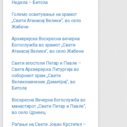
Недела – Битола
Големо осветување на храмот
„Свети Атанасиј Велики“, во село
Жабени
Архиерејска Воскресна вечерна
Богослужба во храмот „Свети
Атанасиј Велики“, во село Жабени
Свети апостоли Петар и Павле –
Света Архиерејска Литургија во
соборниот храм „Свети
Великомаченик Димитриј“, во
Битола
Воскресна Вечерна богослужба во
манастирот „Свети Петар и Павле“,
во село Црнеец
Раѓање на Свети Јован Крстител –