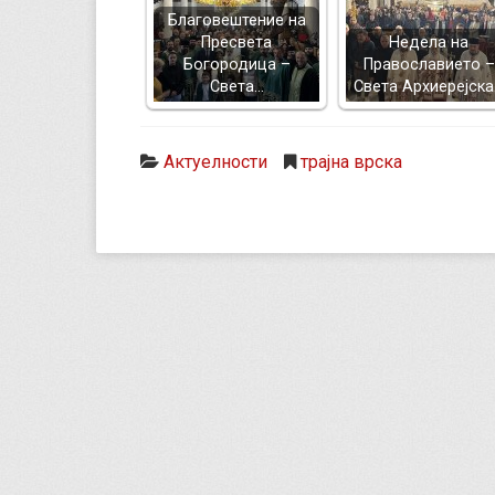
Благовештение на
Пресвета
Недела на
Богородица –
Православието –
Света…
Света Архиерејск
Актуелности
трајна врска