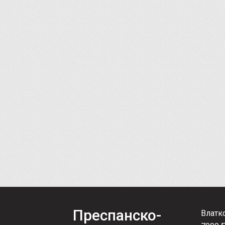
Преспанско-
Влатк