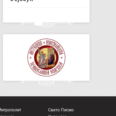
Митрополит
Свето Писмо