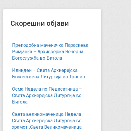
Скорешни објави
Преподобна маченичка Параскева
Римјанка – Архиерејска Вечерна
Богослужба во Битола
Илинден – Света Архиерејска
Божествена Литургија во Трново
Осма Недела по Педесетница –
Света Архиерејска Литургија во
Битола
Света великомаченица Недела –
Света Архиерејска Литургија во
храмот „Света Великомаченица