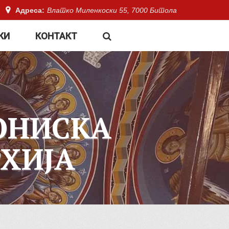
Адреса:
Влатко Миленкоски 55, 7000 Битола
КИ
КОНТАКТ
ОНИСКА
ХИЈА