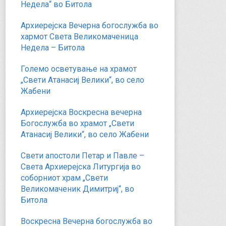
Недела“ во Битола
Архиерејска Вечерна богослужба во
хармот Света Великомаченица
Недела – Битола
Големо осветување на храмот
„Свети Атанасиј Велики“, во село
Жабени
Архиерејска Воскресна вечерна
Богослужба во храмот „Свети
Атанасиј Велики“, во село Жабени
Свети апостоли Петар и Павле –
Света Архиерејска Литургија во
соборниот храм „Свети
Великомаченик Димитриј“, во
Битола
Воскресна Вечерна богослужба во