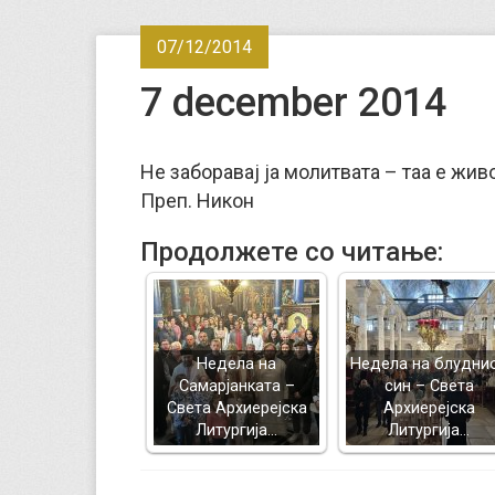
07/12/2014
7 december 2014
Не заборавај ја молитвата – таа е жив
Преп. Никон
Продолжете со читање:
Недела на
Недела на блудни
Самарјанката –
син – Света
Света Архиерејска
Архиерејска
Литургија…
Литургија…