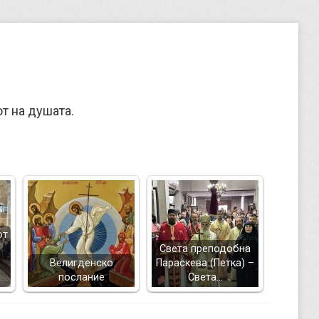
от на душата.
от
Света преподобна
Велигденско
Параскева (Петка) –
послание
Света…