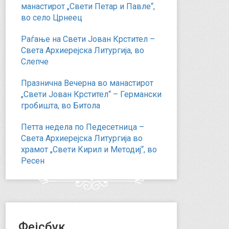
манастирот „Свети Петар и Павле“,
во село Црнеец
Раѓање на Свети Јован Крстител –
Света Архиерејска Литургија, во
Слепче
Празнична Вечерна во манастирот
„Свети Јован Крстител“ – Германски
гробишта, во Битола
Петта недела по Педесетница –
Света Архиерејска Литургија во
храмот „Свети Кирил и Методиј“, во
Ресен
Фејсбук