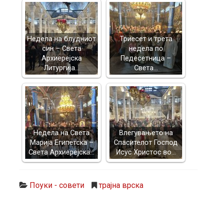
Недела на блудниот
Триесет и трета
син – Света
недела по
Архиерејска
Педесетница –
Литургија…
Света…
Недела на Света
Влегувањето на
Марија Египетска –
Спасителот Господ
Света Архиерејска…
Исус Христос во…
Поуки - совети
трајна врска