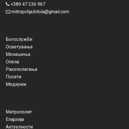
+389 47 236 967
mitropolija.bitola@gmail.com
Богослужби
Осветувања
Монашења
Опела
Ракополагања
Посети
Медиуми
Митрополит
Епархија
Актуелности