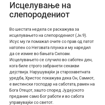
Исцелување на
слепородениот
Bo шестата недела се раскажува за
исцелувањето на слепородениот (Јн.9).
Исус му ги помажал очите со прав од патот
натопен со Неговата плунка и му наредил
да се измие во бањата Силоам.
Исцелувањето се случило во саботен ден,
кога биле строго забранети секакви
дејствија. Нарушувајќи ја старозаветната
уредба, Христос покажува дека Он, Самиот,
е вистински господар на саботата, рамен на
Бога Отецот, зашто според Јудејското
предание само Бог работи и во сабота
управувајќи со светот.