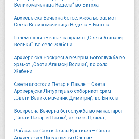
Великомаченица Недела“ во Битола
Архиерејска Вечерна богослужба во хармот
Света Великомаченица Недела – Битола
Големо осветување на храмот „Свети Атанасиј
Велики“, во село Жабени
Архиерејска Воскресна вечерна Богослужба во
храмот „Свети Атанасиј Велики“, во село
Жабени
Свети апостоли Петар и Павле – Света
Архиерејска Литургија во соборниот храм
„Свети Великомаченик Димитриј“, во Битола
Воскресна Вечерна богослужба во манастирот
„Свети Петар и Павле“, во село Црнеец
Раѓање на Свети Јован Крстител – Света
Архиерејска Литургија, во Слепче