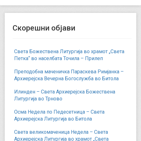
Скорешни објави
Света Божествена Литургија во храмот „Света
Петка“ во населбата Точила – Прилеп
Преподобна маченичка Параскева Римјанка –
Архиерејска Вечерна Богослужба во Битола
Илинден – Света Архиерејска Божествена
Литургија во Трново
Осма Недела по Педесетница – Света
Архиерејска Литургија во Битола
Света великомаченица Недела – Света
Архиерејска Литургија во храмот „Света