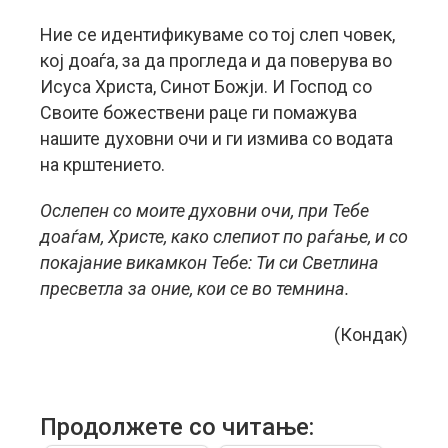
Ние се идентификуваме со тој слеп човек,
кој доаѓа, за да прогледа и да поверува во
Исуса Христа, Синот Божји. И Господ со
Своите божествени раце ги помажува
нашите духовни очи и ги измива со водата
на крштението.
Ослепен со моите духовни очи, при Тебе
доаѓам, Христе, како слепиот по раѓање, и со
покајание викамкон Тебе: Ти си Светлина
пресветла за оние, кои се во темнина.
(Кондак)
Продолжете со читање: