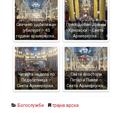
Свечено одбележан
Преподобен Јоаким
јубилејот – 45
Крчовски – Света
години архиерејска…
Архиерејска…
Четврта недела по
Свети апостоли
Педесетница –
Петар и Павле –
Света Архиерејска…
Света Архиерејска…
Богослужби
трајна врска