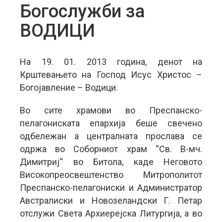
Богослужби за
ВОДИЦИ
На 19. 01. 2013 година, денот на
Крштевањето на Господ Исус Христос –
Богојавление – Водици.
Во сите храмови во Преспанско-
пелагониската епархија беше свечено
одбележан а централната прослава се
одржа во Соборниот храм “Св. В-мч.
Димитриј“ во Битола, каде Неговото
Високопреосвештенство Митрополитот
Преспанско-пелагониски и Администратор
Австралиски и Новозеландски Г. Петар
отслужи Света Архиерејска Литургија, а во