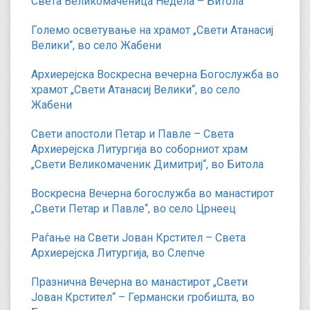
Света Великомаченица Недела – Битола
Големо осветување на храмот „Свети Атанасиј
Велики“, во село Жабени
Архиерејска Воскресна вечерна Богослужба во
храмот „Свети Атанасиј Велики“, во село
Жабени
Свети апостоли Петар и Павле – Света
Архиерејска Литургија во соборниот храм
„Свети Великомаченик Димитриј“, во Битола
Воскресна Вечерна богослужба во манастирот
„Свети Петар и Павле“, во село Црнеец
Раѓање на Свети Јован Крстител – Света
Архиерејска Литургија, во Слепче
Празнична Вечерна во манастирот „Свети
Јован Крстител“ – Германски гробишта, во