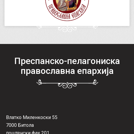
Преспанско-пелагониска
православна епархија
Влатко Миленкоски 55
7000 Битола
поштенски фах 201