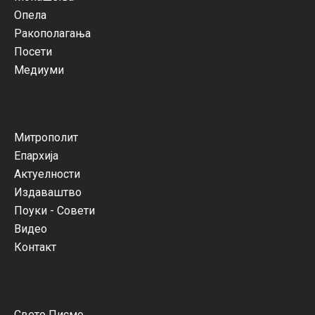
Опела
Ракополагања
Посети
Медиуми
Митрополит
Епархија
Актуелности
Издаваштво
Поуки - Совети
Видео
Контакт
Свето Писмо