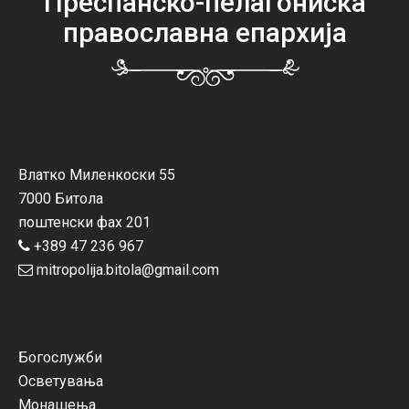
Преспанско-пелагониска
православна епархија
Влатко Миленкоски 55
7000 Битола
поштенски фах 201
+389 47 236 967
mitropolija.bitola@gmail.com
Богослужби
Осветувања
Монашења