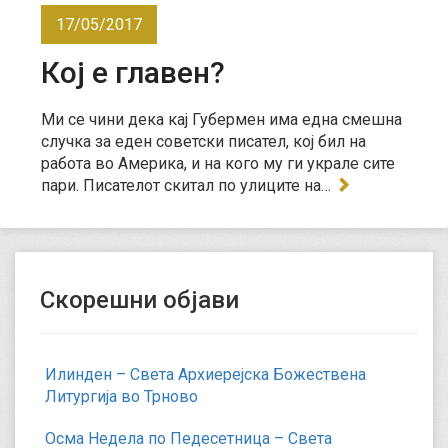
17/05/2017
Кој е главен?
Ми се чини дека кај Губермен има една смешна
случка за еден советски писател, кој бил на
работа во Америка, и на кого му ги украле сите
пари. Писателот скитал по улиците на…
Скорешни објави
Илинден – Света Архиерејска Божествена
Литургија во Трново
Осма Недела по Педесетница – Света