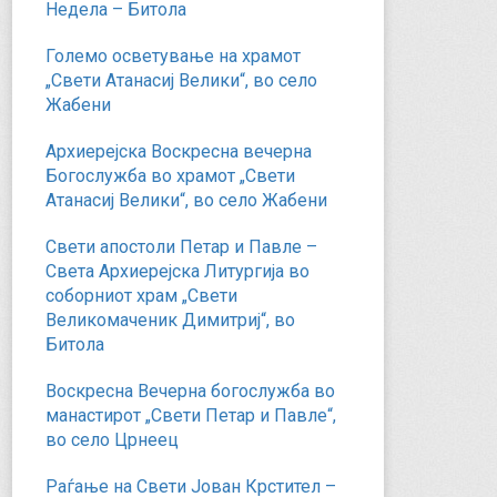
Недела – Битола
Големо осветување на храмот
„Свети Атанасиј Велики“, во село
Жабени
Архиерејска Воскресна вечерна
Богослужба во храмот „Свети
Атанасиј Велики“, во село Жабени
Свети апостоли Петар и Павле –
Света Архиерејска Литургија во
соборниот храм „Свети
Великомаченик Димитриј“, во
Битола
Воскресна Вечерна богослужба во
манастирот „Свети Петар и Павле“,
во село Црнеец
Раѓање на Свети Јован Крстител –