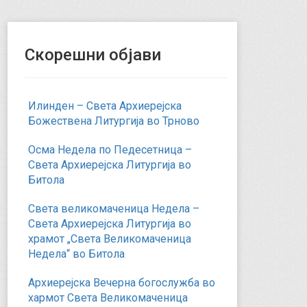
Скорешни објави
Илинден – Света Архиерејска
Божествена Литургија во Трново
Осма Недела по Педесетница –
Света Архиерејска Литургија во
Битола
Света великомаченица Недела –
Света Архиерејска Литургија во
храмот „Света Великомаченица
Недела“ во Битола
Архиерејска Вечерна богослужба во
хармот Света Великомаченица