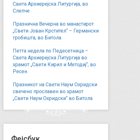
Света Архиерејска Литургија, во
Слепче
Празнична Вечерна во манастирот
„Свети Јован Крстител“ – Германски
гробишта, во Битола
Петта недела по Педесетница –
Света Архиерејска Литургија во
храмот „Свети Кирил и Методиј“, во
Ресен
Празникот на Свети Наум Охридски
свечено прославен во храмот
„Свети Наум Охридски“ во Битола
Фејсбук