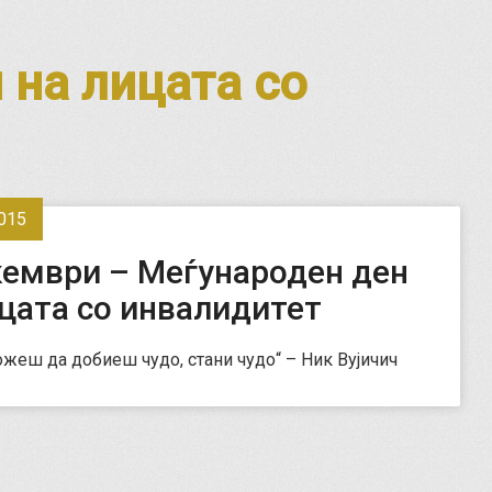
 на лицата со
015
кември – Меѓународен ден
цата со инвалидитет
ожеш да добиеш чудо, стани чудо“ – Ник Вујичич