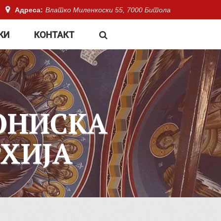
Адреса:
Влатко Миленкоски 55, 7000 Битола
КИ
КОНТАКТ
ОНИСКА
ХИЈА