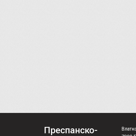
Преспанско-
Влатк