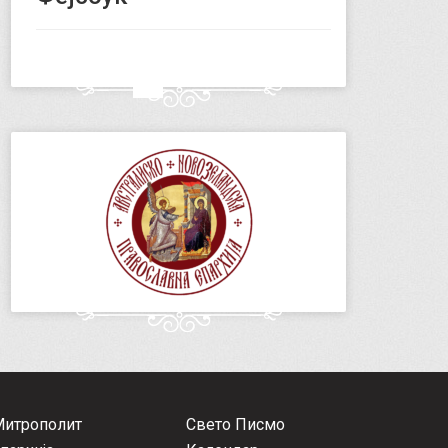
Митрополит
Свето Писмо