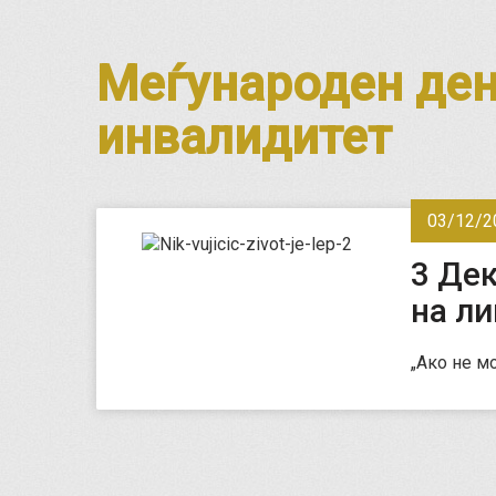
Меѓународен ден
инвалидитет
03/12/2
3 Де
на ли
„Ако не м