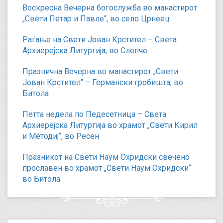
Воскресна Вечерна богослужба во манастирот
„Свети Петар и Павле“, во село Црнеец
Раѓање на Свети Јован Крстител – Света
Архиерејска Литургија, во Слепче
Празнична Вечерна во манастирот „Свети
Јован Крстител“ – Германски гробишта, во
Битола
Петта недела по Педесетница – Света
Архиерејска Литургија во храмот „Свети Кирил
и Методиј“, во Ресен
Празникот на Свети Наум Охридски свечено
прославен во храмот „Свети Наум Охридски“
во Битола