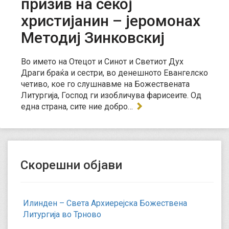
призив на секој
христијанин – јеромонах
Методиј Зинковскиј
Во името на Отецот и Синот и Светиот Дух
Драги браќа и сестри, во денешното Евангелско
четиво, кое го слушнавме на Божествената
Литургија, Господ ги изобличува фарисеите. Од
една страна, сите ние добро…
Скорешни објави
Илинден – Света Архиерејска Божествена
Литургија во Трново