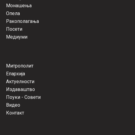
Монашења
Опела
Ракополагања
Посети
Медиуми
Митрополит
Епархија
Актуелности
Издаваштво
Поуки - Совети
Видео
Контакт