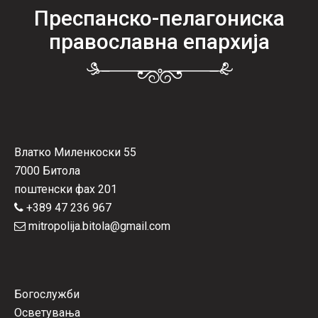
Преспанско-пелагониска
православна епархија
Влатко Миленкоски 55
7000 Битола
поштенски фах 201
+389 47 236 967
mitropolija.bitola@gmail.com
Богослужби
Осветувања