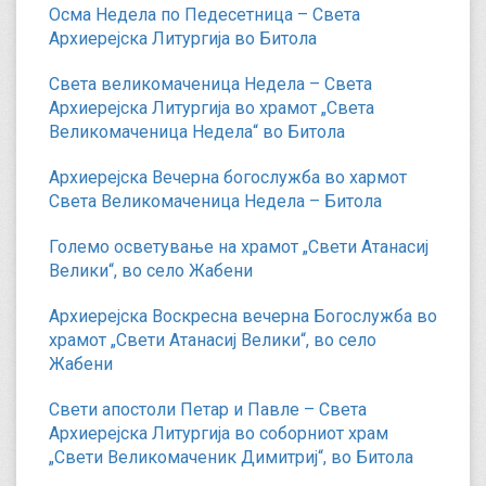
Осма Недела по Педесетница – Света
Архиерејска Литургија во Битола
Света великомаченица Недела – Света
Архиерејска Литургија во храмот „Света
Великомаченица Недела“ во Битола
Архиерејска Вечерна богослужба во хармот
Света Великомаченица Недела – Битола
Големо осветување на храмот „Свети Атанасиј
Велики“, во село Жабени
Архиерејска Воскресна вечерна Богослужба во
храмот „Свети Атанасиј Велики“, во село
Жабени
Свети апостоли Петар и Павле – Света
Архиерејска Литургија во соборниот храм
„Свети Великомаченик Димитриј“, во Битола