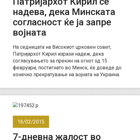
Патријархот Кирил се
надева, дека Минската
согласност ќе ја запре
војната
На седницата на Високиот црковен совет,
Патријархот Кирил изрази надеж, дека
согласувањето за прекин на огнот од 15
февруари, постигнато во Минск, ќе доведе до
конечно прекратување на војната на Украина.
16/02/2015
7-дневна жалост во