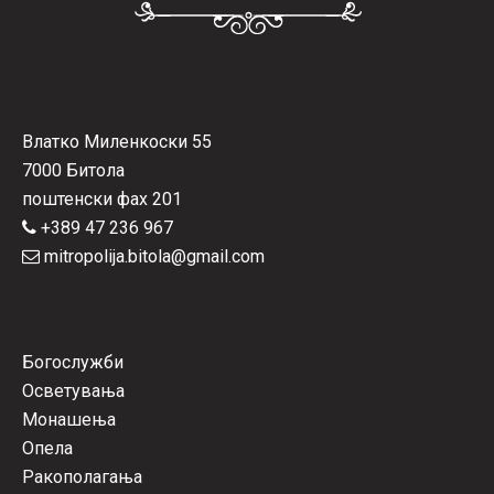
Влатко Миленкоски 55
7000 Битола
поштенски фах 201
+389 47 236 967
mitropolija.bitola@gmail.com
Богослужби
Осветувања
Монашења
Опела
Ракополагања