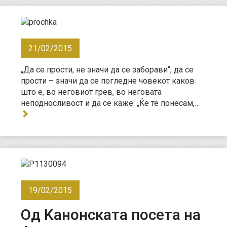
21/02/2015
„Да се прости, не значи да се заборави“, да се
прости – значи да се погледне човекот каков
што е, во неговиот грев, во неговата
неподносливост и да се каже: „Ќе те понесам,…
19/02/2015
Од Kанонската посета на