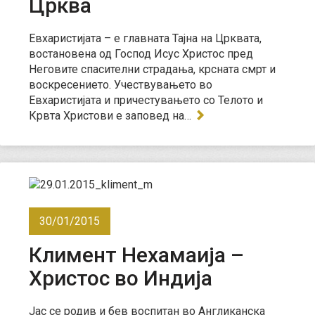
Црква
Евхаристијата – е главната Тајна на Црквата,
востановена од Господ Исус Христос пред
Неговите спасителни страдања, крсната смрт и
воскресението. Учествувањето во
Евхаристијата и причестувањето со Телото и
Крвта Христови е заповед на…
30/01/2015
Климент Нехамаија –
Христос во Индија
Јас се родив и бев воспитан во Англиканска