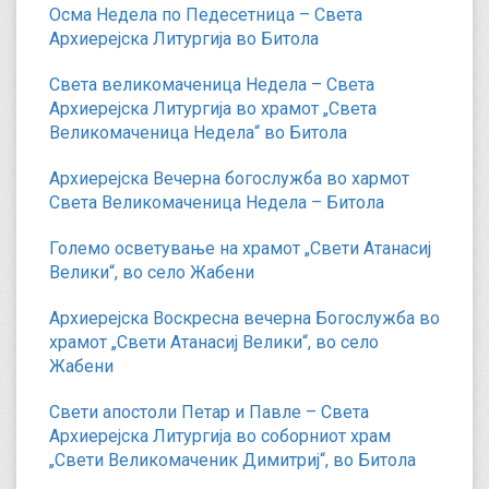
Осма Недела по Педесетница – Света
Архиерејска Литургија во Битола
Света великомаченица Недела – Света
Архиерејска Литургија во храмот „Света
Великомаченица Недела“ во Битола
Архиерејска Вечерна богослужба во хармот
Света Великомаченица Недела – Битола
Големо осветување на храмот „Свети Атанасиј
Велики“, во село Жабени
Архиерејска Воскресна вечерна Богослужба во
храмот „Свети Атанасиј Велики“, во село
Жабени
Свети апостоли Петар и Павле – Света
Архиерејска Литургија во соборниот храм
„Свети Великомаченик Димитриј“, во Битола