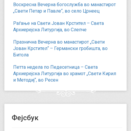
Воскресна Вечерна богослужба во манастирот
„Свети Петар и Павле“, во село Црнеец
Раѓање на Свети Јован Крстител – Света
Архиерејска Литургија, во Слепче
Празнична Вечерна во манастирот „Свети
Јован Крстител“ – Германски гробишта, во
Битола
Петта недела по Педесетница – Света
Архиерејска Литургија во храмот „Свети Кирил
и Методиј“, во Ресен
Фејсбук