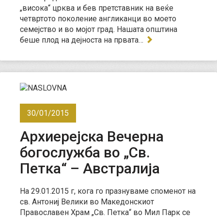
„висока“ црква и бев претставник на веќе
четвртото поколение англиканци во моето
семејство и во мојот град. Нашата општина
беше плод на дејноста на првата…
30/01/2015
Архиерејска Вечерна
богослужба во „Св.
Петка“ – Австралија
На 29.01.2015 г, кога го празнуваме споменот на
св. Антониј Велики во Македонскиот
Православен Храм „Св. Петка“ во Мил Парк се