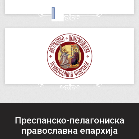
Преспанско-пелагониска
православна епархија