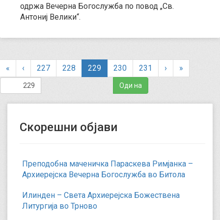
одржа Вечерна Богослужба по повод „Св.
Антониј Велики“.
(
«
‹
227
228
229
230
231
›
»
c
u
r
r
e
Скорешни објави
n
t
)
Преподобна маченичка Параскева Римјанка –
Архиерејска Вечерна Богослужба во Битола
Илинден – Света Архиерејска Божествена
Литургија во Трново