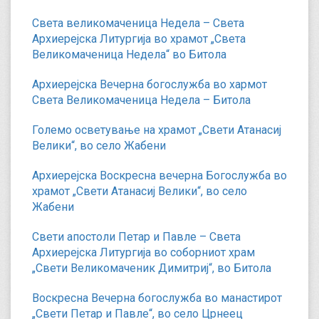
Света великомаченица Недела – Света
Архиерејска Литургија во храмот „Света
Великомаченица Недела“ во Битола
Архиерејска Вечерна богослужба во хармот
Света Великомаченица Недела – Битола
Големо осветување на храмот „Свети Атанасиј
Велики“, во село Жабени
Архиерејска Воскресна вечерна Богослужба во
храмот „Свети Атанасиј Велики“, во село
Жабени
Свети апостоли Петар и Павле – Света
Архиерејска Литургија во соборниот храм
„Свети Великомаченик Димитриј“, во Битола
Воскресна Вечерна богослужба во манастирот
„Свети Петар и Павле“, во село Црнеец