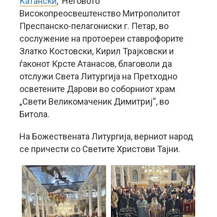
Катански
, Неговото
Високопреосвештенство Митрополитот
Преспанско-пелагониски г. Петар, во
сослужение на протоереи ставрофорите
Златко Костовски, Кирил Трајковски и
ѓаконот Крсте Атанасов, благоволи да
отслужи Света Литургија на Претходно
осветените Дарови во соборниот храм
„Свети Великомаченик Димитриј“, во
Битола.
На Божествената Литургија, верниот народ
се причести со Светите Христови Тајни.