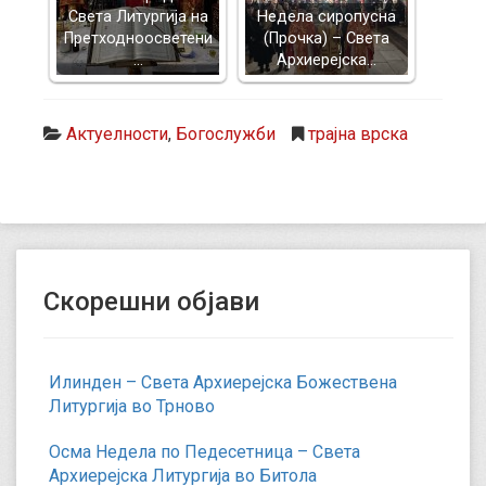
Света Литургија на
Недела сиропусна
Претходноосветени
(Прочка) – Света
…
Архиерејска…
Актуелности
,
Богослужби
трајна врска
Скорешни објави
Илинден – Света Архиерејска Божествена
Литургија во Трново
Осма Недела по Педесетница – Света
Архиерејска Литургија во Битола