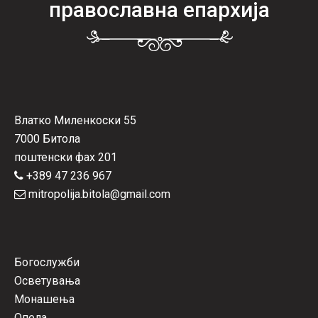
православна епархија
Влатко Миленкоски 55
7000 Битола
поштенски фах 201
+389 47 236 967
mitropolija.bitola@gmail.com
Богослужби
Осветувања
Монашења
Опела