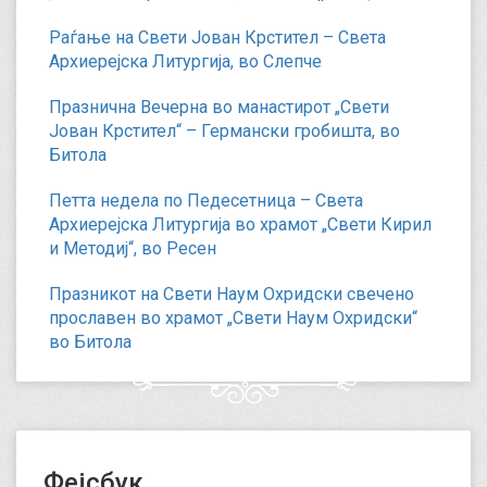
Раѓање на Свети Јован Крстител – Света
Архиерејска Литургија, во Слепче
Празнична Вечерна во манастирот „Свети
Јован Крстител“ – Германски гробишта, во
Битола
Петта недела по Педесетница – Света
Архиерејска Литургија во храмот „Свети Кирил
и Методиј“, во Ресен
Празникот на Свети Наум Охридски свечено
прославен во храмот „Свети Наум Охридски“
во Битола
Фејсбук