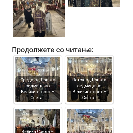
Продолжете со читање:
Среда од Првата
Петок од Првата
седмица во
седмица во
Великиот пост –
Великиот пост –
Света…
Света…
Велика Среда –