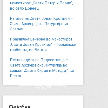
манастирот „Свети Петар и Павле“,
во село Црнеец
Раѓање на Свети Јован Крстител –
Света Архиерејска Литургија, во
Слепче
Празнична Вечерна во манастирот
„Свети Јован Крстител“ – Германски
гробишта, во Битола
Петта недела по Педесетница –
Света Архиерејска Литургија во
храмот „Свети Кирил и Методиј“, во
Ресен
Фејсбук