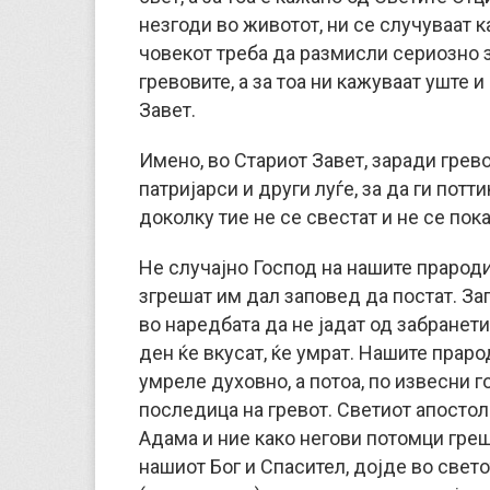
незгоди во животот, ни се случуваат к
човекот треба да размисли сериозно з
гревовите, а за тоа ни кажуваат уште 
Завет.
Имено, во Стариот Завет, заради грев
патријарси и други луѓе, за да ги потт
доколку тие не се свестат и не се пока
Не случајно Господ на нашите прароди
згрешат им дал заповед да постат. За
во наредбата да не јадат од забранети
ден ќе вкусат, ќе умрат. Нашите праро
умреле духовно, а потоа, по извесни г
последица на гревот. Светиот апостол
Адама и ние како негови потомци гре
нашиот Бог и Спасител, дојде во свет