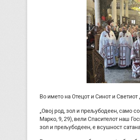
Во името на Отецот и Синот и Светиот 
„Овој род, зол и прељубодеен, само со
Марко, 9, 29), вели Спасителот наш Го
зол и прељубодеен, е всушност сатана