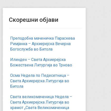
Скорешни објави
Преподобна маченичка Параскева
Римјанка – Архиерејска Вечерна
Богослужба во Битола
Илинден – Света Архиерејска
Божествена Литургија во Трново
Осма Недела по Педесетница –
Света Архиерејска Литургија во
Битола
Света великомаченица Недела –
Света Архиерејска Литургија во
храмот „Света Великомаченица