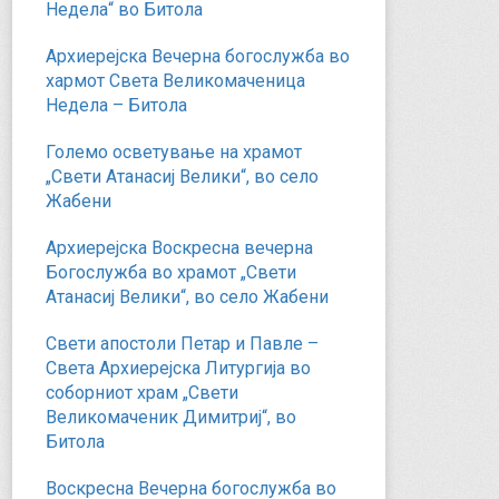
Недела“ во Битола
Архиерејска Вечерна богослужба во
хармот Света Великомаченица
Недела – Битола
Големо осветување на храмот
„Свети Атанасиј Велики“, во село
Жабени
Архиерејска Воскресна вечерна
Богослужба во храмот „Свети
Атанасиј Велики“, во село Жабени
Свети апостоли Петар и Павле –
Света Архиерејска Литургија во
соборниот храм „Свети
Великомаченик Димитриј“, во
Битола
Воскресна Вечерна богослужба во