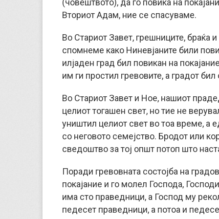
(човештвото), да го повика на покајани
Вториот Адам, ние се спасуваме.
Во Стариот Завет, грешниците, браќа и
спомнеме како Ниневјаните били пови
илјаден град бил повикан на покајание
им ги простил гревовите, а градот бил
Во Стариот Завет и Ное, нашиот прадед
целиот тогашен свет, но тие не верувал
уништил целиот свет во тоа време, а 
со неговото семејство. Бродот или кор
сведоштво за тој општ потоп што наст
Поради гревовната состојба на градов
покајание и го молел Господа, Господи
има сто праведници, а Господ му рекол
педесет праведници, а потоа и педесет