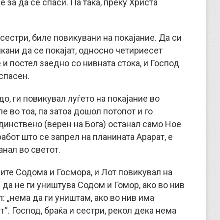
е за да се спаси. Па така, преку Христа
 сестри, биле повикувани на покајание. Да си
кани да се покајат, односно четириесет
 и постел заедно со нивната стока, и Господ
 спасен.
о, ги повикувал луѓето на покајание во
е во тоа, па затоа дошол потопот и го
единствено (верен на Бога) останал само Ное
абот што се запрел на планината Арарат, е
анал во светот.
ите Содома и Госмора, и Лот повикувал на
 да не ги уништува Содом и Гомор, ако во нив
: „нема да ги уништам, ако во нив има
“. Господ, браќа и сестри, рекол дека нема