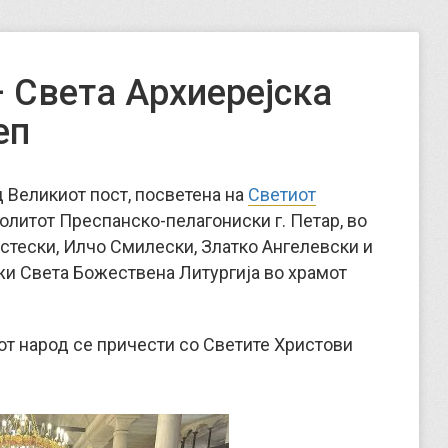
 Света Архиерејска
еп
од Великиот пост, посветена на
Светиот
олитот Преспанско-пелагониски г. Петар, во
стески, Илчо Смилески, Златко Ангелевски и
жи Света Божествена Литургија во храмот
от народ се причести со Светите Христови