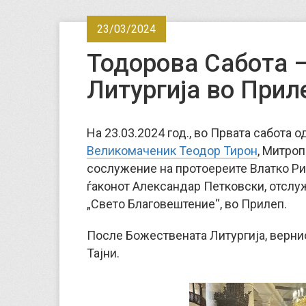
23/03/2024
Тодорова Сабота –
Литургија во Прил
На 23.03.2024 год., во Првата сабота 
Великомаченик Теодор Тирон
, Митроп
сослужение на протоереите Влатко Ри
ѓаконот Александар Петковски, отслу
„Свето Благовештение“, во Прилеп.
После Божествената Литургија, верни
Тајни.