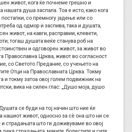
ешен живот, кога ќе почнеме грешно и
 нашата душа заспала. Тоа е исто, како кога
 постапки, со премногу јадење или со
треба од одмор и заспива, така и душата,
ен живот, на кавги, расправии, клевети,
оти, тогаш душата веќе станува роб на
остоинствен и одговорен живот, за живот во
та Православна Црква, живот во согласност
ие, со Светото Предание, со учењето на
тите Отци на Православната Црква. Токму
та и токму затоа овој голем подвижник на
ски, вика на силен глас: „Душо моја, душо
Душата се буди на тој начин што ние ќе
 нашиот живот, односно за сè она што ни се
те и страдањата што ги доживуваме во овој
ци дека страдањата, маките, болестите и сите