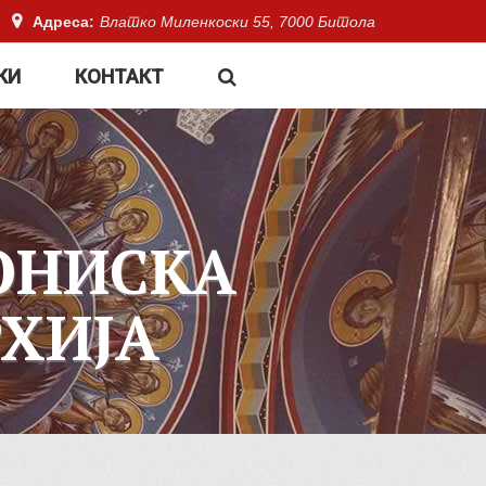
Адреса:
Влатко Миленкоски 55, 7000 Битола
КИ
КОНТАКТ
ОНИСКА
ХИЈА