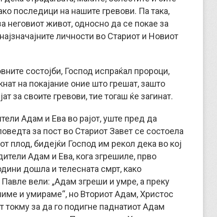
ако последици на нашите гревови. Па така,
а неговиот живот, односно да се покае за
и најзначајните личности во Стариот и Новиот
овните состојби, Господ испраќал пророци,
икнат на покајание оние што грешат, зашто
јат за своите гревови, тие тогаш ќе загинат.
тели Адам и Ева во рајот, уште пред да
поведта за пост во Стариот Завет се состоела
от плод, бидејќи Господ им рекол дека во кој
дители Адам и Ева, кога згрешиле, прво
одини дошла и телесната смрт, како
 Павле вели: „Адам згреши и умре, а преку
шиме и умираме“, но Вториот Адам, Христос
от токму за да го подигне паднатиот Адам