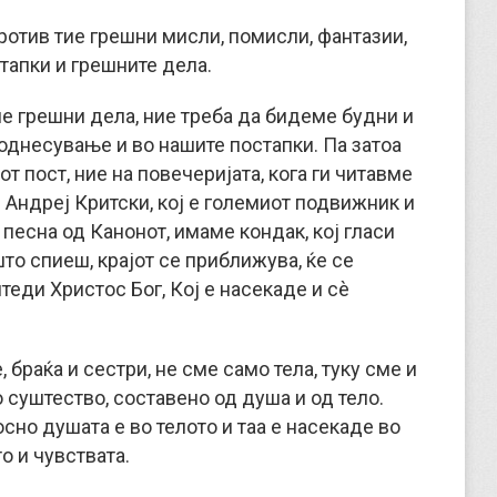
против тие грешни мисли, помисли, фантазии,
стапки и грешните дела.
ие грешни дела, ние треба да бидеме будни и
однесување и во нашите постапки. Па затоа
 пост, ние на повечеријата, кога ги читавме
 Андреј Критски, кој е големиот подвижник и
 песна од Канонот, имаме кондак, кој гласи
што спиеш, крајот се приближува, ќе се
штеди Христос Бог, Кој е насекаде и сè
, браќа и сестри, не сме само тела, туку сме и
суштество, составено од душа и од тело.
сно душата е во телото и таа е насекаде во
то и чувствата.