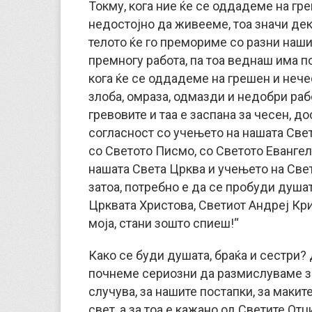
Токму, кога ние ќе се оддадеме на гр
недостојно да живееме, тоа значи дека
телото ќе го премориме со разни наши
премногу работа, па тоа веднаш има по
кога ќе се оддадеме на грешен и нечес
злоба, омраза, одмазди и недобри раб
гревовите и таа е заспана за чесен, д
согласност со учењето на нашата Све
со Светото Писмо, со Светото Евангел
нашата Света Црква и учењето на Све
затоа, потребно е да се пробуди душа
Црквата Христова, Светиот Андреј Крит
моја, стани зошто спиеш!“
Како се буди душата, браќа и сестри? 
почнеме сериозни да размислуваме за
случува, за нашите постапки, за маки
свет, а за тоа е кажано од Светите От