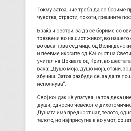
Токму затоа, ние треба да се бориме 
чувства, страсти, похоти, грешните по
Браќа и сестри, за да се бориме со ов
трезвени во нашиот живот, во нашето 
во оваа прва седмица од Велигденскиот
и пеевме икосите од Канонот на Свети
учител на Црквата од Крит, во шестата
вака: „Душо моја, душо моја, стани, зо
збуниш. Затоа разбуди се, за да те по
исполнува“.
Овој кондак нè упатува на тоа дека ние
души, односно човекот е дихотомично 
Душата има предност над телото, одно
телото, но најприсутна е во умот, срце