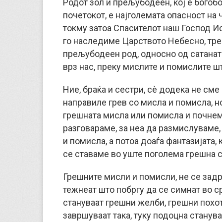
Родот зол и прељубодеен, кој е богобо
почетокот, е најголемата опасност на 
токму затоа Спасителот наш Господ Ис
го наследиме Царството Небесно, треб
прељубодеен род, односно од сатаната
врз нас, преку мислите и помислите шт
Ние, браќа и сестри, сè додека не см
направиле грев со мисла и помисла, н
грешната мисла или помисла и почнеме
разговараме, за неа да размислуваме,
и помисла, а потоа доаѓа фантазијата,
се ставаме во уште поголема грешна с
Грешните мисли и помисли, не се задрж
тежнеат што побргу да се симнат во ср
стануваат грешни желби, грешни похот
завршуваат така, туку подоцна станув