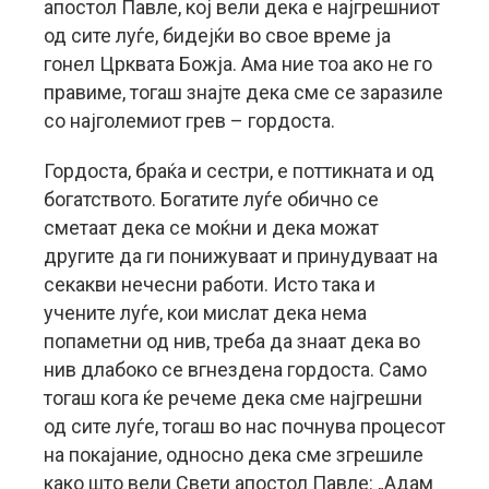
апостол Павле, кој вели дека е најгрешниот
од сите луѓе, бидејќи во свое време ја
гонел Црквата Божја. Ама ние тоа ако не го
правиме, тогаш знајте дека сме се заразиле
со најголемиот грев – гордоста.
Гордоста, браќа и сестри, е поттикната и од
богатството. Богатите луѓе обично се
сметаат дека се моќни и дека можат
другите да ги понижуваат и принудуваат на
секакви нечесни работи. Исто така и
учените луѓе, кои мислат дека нема
попаметни од нив, треба да знаат дека во
нив длабоко се вгнездена гордоста. Само
тогаш кога ќе речеме дека сме најгрешни
од сите луѓе, тогаш во нас почнува процесот
на покајание, односно дека сме згрешиле
како што вели Свети апостол Павле: „Адам