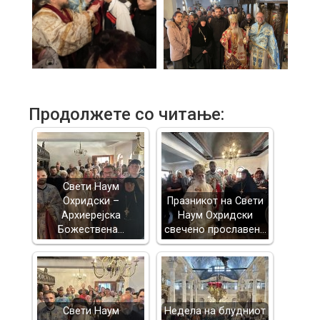
Продолжете со читање:
Свети Наум
Охридски –
Празникот на Свети
Архиерејска
Наум Охридски
Божествена…
свечено прославен…
Свети Наум
Недела на блудниот