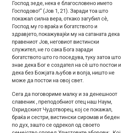
Господ зеде, нека е благословено името
Господово!“ (Јов 1, 21). Заради тоа што
покажал силна вера, откако загубил сè,
Господ му го враќа и богатството и
здравјето, покажувајќи му на сатаната дека
правениот Јов, неговиот вистински
служител, не го сака Бога заради
богатството што го поседува, туку затоа што
знае дека Бог е создател на сè што постои и
дека без Божјата љубов и волја, ништо не
може да постои на овој свет.
Сега да поговориме малку и за денешноот
славеник , преподобниот отец наш Наум,
Охридскиот Чудотворец, кој се покажал,
браќа и сестри, вистински сиромав и беден
по дух, зашто се одрекол од своето
семејство според Христовите зборови: „Кој