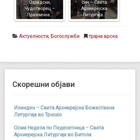
Охридски,
син – Света
Чудотворец –
Архиерејска
Празнична…
Литургија…
Актуелности
,
Богослужби
трајна врска
Скорешни објави
Илинден – Света Архиерејска Божествена
Литургија во Трново
Осма Недела по Педесетница – Света
Архиерејска Литургија во Битола