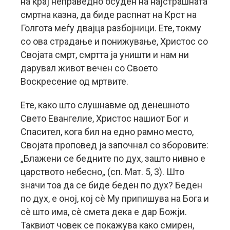
на крај неправедно осуден на најстрашната
смртна казна, да биде распнат на Крст на
Голгота меѓу двајца разбојници. Ете, токму
со ова страдање и понижување, Христос со
Својата смрт, смртта ја уништи и нам ни
дарувал живот вечен со Своето
Воскресение од мртвите.
Ете, како што слушнавме од денешното
Свето Евангелие, Христос нашиот Бог и
Спасител, кога бил на едно рамно место,
Својата проповед ја започнал со зборовите:
„Блажени се бедните по дух, зашто нивно е
царството небесно„ (сп. Мат. 5, 3). Што
значи тоа да се биде беден по дух? Беден
по дух, е оној, кој сè Му припишува на Бога и
сè што има, сè смета дека е дар Божји.
Таквиот човек се покажува како смирен,