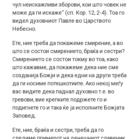
чул неискажливи зборови, кои што човек не
може да ги искаже“ (сп. Кор. 12, 2-4). Тоа го
видел духовниот Павле во Царството
Небесно.
Ете, ние треба да покажеме смирение, а во
што се состои смирението, браќа и сестри?
Смирението се состои токму во тоа, како
што кажавме, да покажеме дека ние сме
созданија Божји и дека едни на други треба
да ги носиме потешкотиите. Ако некој меѓу
вас видите дека паднал духовно т.е. во
гревови, вие крепките подржете го и
подигнете го и така ќе ја исполните Божјата
Заповед.
Ете, ние, браќа и сестри, треба да го
следиме примерот на денешниот славеник,