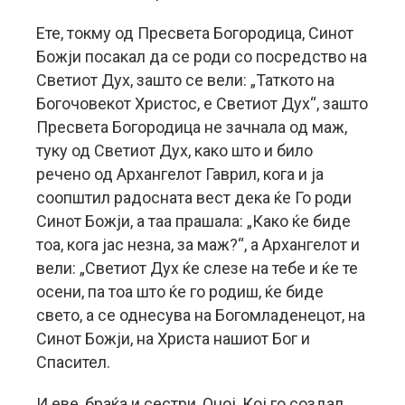
Ете, токму од Пресвета Богородица, Синот
Божји посакал да се роди со посредство на
Светиот Дух, зашто се вели: „Таткото на
Богочовекот Христос, е Светиот Дух“, зашто
Пресвета Богородица не зачнала од маж,
туку од Светиот Дух, како што и било
речено од Архангелот Гаврил, кога и ја
соопштил радосната вест дека ќе Го роди
Синот Божји, а таа прашала: „Како ќе биде
тоа, кога јас незна, за маж?“, а Архангелот и
вели: „Светиот Дух ќе слезе на тебе и ќе те
осени, па тоа што ќе го родиш, ќе биде
свето, а се однесува на Богомладенецот, на
Синот Божји, на Христа нашиот Бог и
Спасител.
И еве, браќа и сестри, Оној, Кој го создал