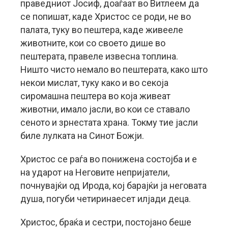
праведниот Јосиф, доаѓаат во Витлеем да
се попишат, каде Христос се роди, не во
палата, туку во пештера, каде живееле
животните, кои со своето дише во
пештерата, правеле извесна топлина.
Ништо чисто немало во пештерата, како што
некои мислат, туку како и во секоја
сиромашна пештера во која живеат
животни, имало јасли, во кои се ставало
сеното и зрнестата храна. Токму тие јасли
биле лулката на Синот Божји.
Христос се раѓа во понижена состојба и е
на ударот на Неговите непријатели,
почнувајќи од Ирода, кој барајќи ја неговата
душа, погуби четиринаесет илјади деца.
Христос, браќа и сестри, постојано беше