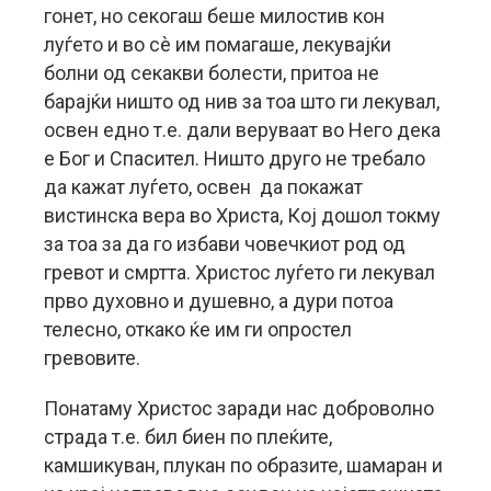
гонет, но секогаш беше милостив кон
луѓето и во сè им помагаше, лекувајќи
болни од секакви болести, притоа не
барајќи ништо од нив за тоа што ги лекувал,
освен едно т.е. дали веруваат во Него дека
е Бог и Спасител. Ништо друго не требало
да кажат луѓето, освен да покажат
вистинска вера во Христа, Кој дошол токму
за тоа за да го избави човечкиот род од
гревот и смртта. Христос луѓето ги лекувал
прво духовно и душевно, а дури потоа
телесно, откако ќе им ги опростел
гревовите.
Понатаму Христос заради нас доброволно
страда т.е. бил биен по плеќите,
камшикуван, плукан по образите, шамаран и