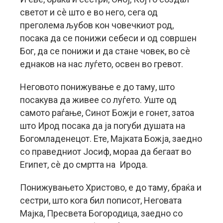
светот и сè што е во него, сега од
преголема љубов кон човечкиот род,
посака да се понижи себеси и од совршен
Бог, да се понижи и да стане човек, во сè
еднаков на нас луѓето, освен во гревот.
Неговото понижување е до таму, што
посакува да живее со луѓето. Уште од
самото раѓање, Синот Божји е гонет, затоа
што Ирод посака да ја погуби душата на
Богомладенецот. Ете, Мајката Божја, заедно
со праведниот Јосиф, мораа да бегаат во
Египет, сè до смртта на Ирода.
Понижувањето Христово, е до таму, браќа и
сестри, што кога бил пописот, Неговата
Мајка, Пресвета Богородица, заедно со