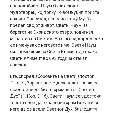
преподобниот Наум Охридскиот
Чудотворец, кој толку Го возљубил Христа
нашиот Спасител, целосно Нему Му Го
предал својот живот. Свети Наум на
берегот на Охридското езеро, подигнал
манастир на Светите Архангели, кој денеска
се именува со неговото име. Свети Наум
бил помошник на Свети Климента, откако
Свети Климент во 893 година станал
епископ.
Ете, според зборовите на Свети апостол
Павле: „Зар не знаете дека телата ваши се
создадени да бидат храмови на Светиот
Дух“ (1. Кор. 3, 16), Свети Наум се удостоил
телото свое да го нароави храм Божји и во
него да се всели Светиот Дух, благодатта