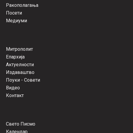
Ракополагања
Посети
Медиуми
Митрополит
Епархија
Актуелности
Издаваштво
Поуки - Совети
Видео
Контакт
Свето Писмо
Календар