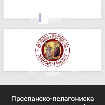
Преспанско-пелагониска