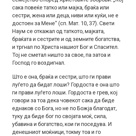
сaка повеќе татко или мајка, браќа или
сестри, жена или деца, ниви или куќи, не е
достоен за Мене“ (сп. Мат. 10, 37). Свети
Наум се откажал од таткото, мајката,
браќата и сестрите и од земните богатства,
и тргнал по Христа нашиот Бог и Спасител.
Тој не сметал ништо за свое, па затоа и
Господ го воздигнал.
Што е она, браќа и сестри, што ги прави
луѓето да бидат лоши? Гордоста е она што
ги прави луѓето лоши. Гордоста е грев, кој
говори за тоа дека човекот сака да биде
еднаков со Бога, но не по Божја благодат,
туку да биде бог по својата моќ, сила,
убавина и богатство, кои ги поседува. И
денешниот моќници, токму тоа и го