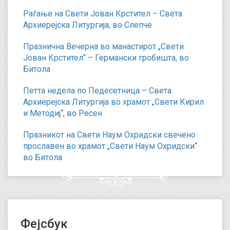
Раѓање на Свети Јован Крстител – Света
Архиерејска Литургија, во Слепче
Празнична Вечерна во манастирот „Свети
Јован Крстител“ – Германски гробишта, во
Битола
Петта недела по Педесетница – Света
Архиерејска Литургија во храмот „Свети Кирил
и Методиј“, во Ресен
Празникот на Свети Наум Охридски свечено
прославен во храмот „Свети Наум Охридски“
во Битола
Фејсбук