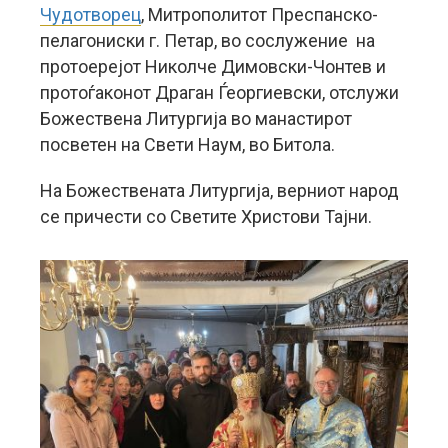
Чудотворец
, Митрополитот Преспанско-
пелагониски г. Петар, во сослужение на
протоерејот Николче Димовски-Чонтев и
протоѓаконот Драган Ѓеоргиевски, отслужи
Божествена Литургија во манастирот
посветен на Свети Наум, во Битола.
На Божествената Литургија, верниот народ
се причести со Светите Христови Тајни.