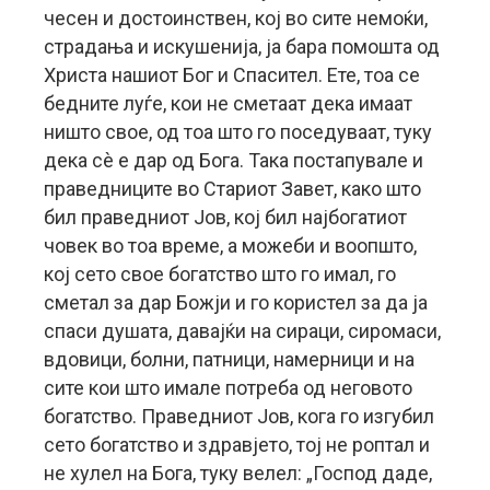
чесен и достоинствен, кој во сите немоќи,
страдања и искушенија, ја бара помошта од
Христа нашиот Бог и Спасител. Ете, тоа се
бедните луѓе, кои не сметаат дека имаат
ништо свое, од тоа што го поседуваат, туку
дека сè е дар од Бога. Така постапувале и
праведниците во Стариот Завет, како што
бил праведниот Јов, кој бил најбогатиот
човек во тоа време, а можеби и воопшто,
кој сето свое богатство што го имал, го
сметал за дар Божји и го користел за да ја
спаси душата, давајќи на сираци, сиромаси,
вдовици, болни, патници, намерници и на
сите кои што имале потреба од неговото
богатство. Праведниот Јов, кога го изгубил
сето богатство и здравјето, тој не роптал и
не хулел на Бога, туку велел: „Господ даде,