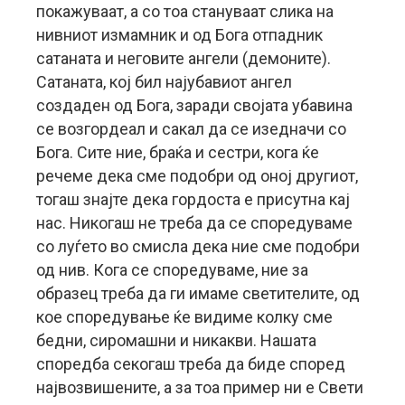
покажуваат, а со тоа стануваат слика на
нивниот измамник и од Бога отпадник
сатаната и неговите ангели (демоните).
Сатаната, кој бил најубавиот ангел
создаден од Бога, заради својата убавина
се возгордеал и сакал да се изедначи со
Бога. Сите ние, браќа и сестри, кога ќе
речеме дека сме подобри од оној другиот,
тогаш знајте дека гордоста е присутна кај
нас. Никогаш не треба да се споредуваме
со луѓето во смисла дека ние сме подобри
од нив. Кога се споредуваме, ние за
образец треба да ги имаме светителите, од
кое споредување ќе видиме колку сме
бедни, сиромашни и никакви. Нашата
споредба секогаш треба да биде според
највозвишените, а за тоа пример ни е Свети