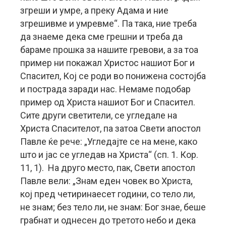
згреши и умре, а преку Адама и ние
згрешивме и умревме“. Па така, ние треба
да знаеме дека сме грешни и треба да
бараме прошка за нашите гревови, а за тоа
пример ни покажал Христос нашиот Бог и
Спасител, Кој се роди во понижена состојба
и пострада заради нас. Немаме подобар
пример од Христа нашиот Бог и Спасител.
Сите други светители, се угледале на
Христа Спасителот, па затоа Свети апостол
Павле ќе рече: „Угледајте се на мене, како
што и јас се угледав на Христа“ (сп. 1. Кор.
11, 1). На друго место, пак, Свети апостол
Павле вели: „Знам еден човек во Христа,
кој пред четиринаесет години, со тело ли,
не знам; без тело ли, не знам: Бог знае, беше
грабнат и однесен до третото небо и дека