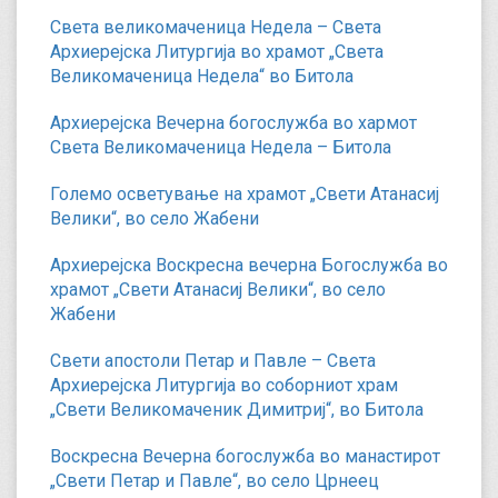
Света великомаченица Недела – Света
Архиерејска Литургија во храмот „Света
Великомаченица Недела“ во Битола
Архиерејска Вечерна богослужба во хармот
Света Великомаченица Недела – Битола
Големо осветување на храмот „Свети Атанасиј
Велики“, во село Жабени
Архиерејска Воскресна вечерна Богослужба во
храмот „Свети Атанасиј Велики“, во село
Жабени
Свети апостоли Петар и Павле – Света
Архиерејска Литургија во соборниот храм
„Свети Великомаченик Димитриј“, во Битола
Воскресна Вечерна богослужба во манастирот
„Свети Петар и Павле“, во село Црнеец