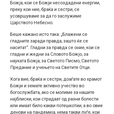
Божја, кои се Божји несоздадени енергии,
преку кои ние, браќа и сестри, се
усовршуваме за да го заслужиме
Царството Небесно.
Беше кажано исто така: „Блажени се
гладните заради правда, зашто ќе се
наситат“. Гладни за правда се оние, кои се
гладни и жедни за Словото Божјо, за
науката Божја, за Светото Писмо, Светото
Предание и учењето на Светите Отци.
Кога вие, браќа и сестри, доаѓате во храмот
Божји и земате активно учество во
богослужбата, ако се молиме за нашите
најблиски, кои страдаат од разни болести
или имаат било какви потешкотии, а во овие
денови на пандемија, нема такви луѓе, кои