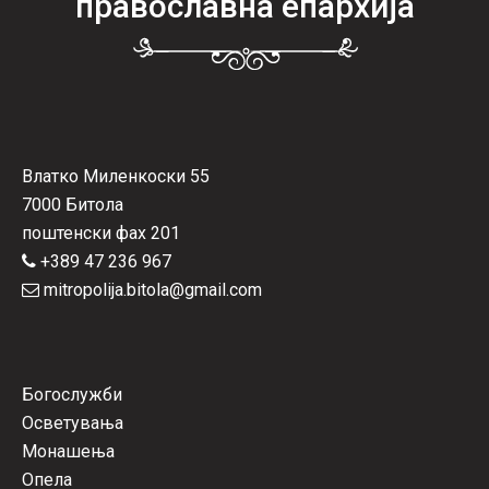
православна епархија
Влатко Миленкоски 55
7000 Битола
поштенски фах 201
+389 47 236 967
mitropolija.bitola@gmail.com
Богослужби
Осветувања
Монашења
Опела