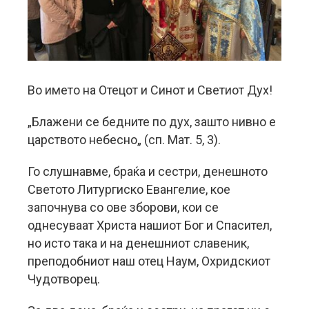
Во името на Отецот и Синот и Светиот Дух!
„Блажени се бедните по дух, зашто нивно е
царството небесно„ (сп. Мат. 5, 3).
Го слушнавме, браќа и сестри, денешното
Светото Литургиско Евангелие, кое
започнува со ове зборови, кои се
однесуваат Христа нашиот Бог и Спасител,
но исто така и на денешниот славеник,
преподобниот наш отец Наум, Охридскиот
Чудотворец.