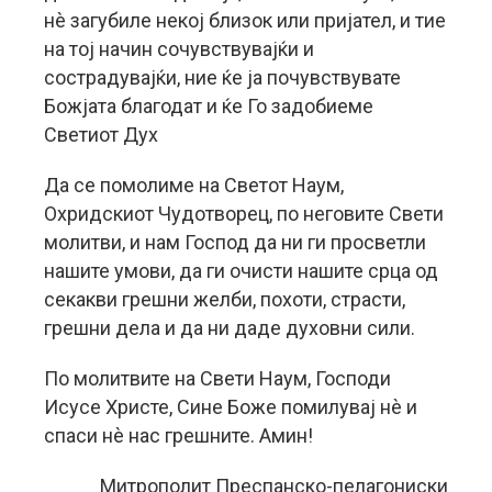
нè загубиле некој близок или пријател, и тие
на тој начин сочувствувајќи и
сострадувајќи, ние ќе ја почувствувате
Божјата благодат и ќе Го задобиеме
Светиот Дух
Да се помолиме на Светот Наум,
Охридскиот Чудотворец, по неговите Свети
молитви, и нам Господ да ни ги просветли
нашите умови, да ги очисти нашите срца од
секакви грешни желби, похоти, страсти,
грешни дела и да ни даде духовни сили.
По молитвите на Свети Наум, Господи
Исусе Христе, Сине Боже помилувај нè и
спаси нè нас грешните. Амин!
Митрополит Преспанско-пелагониски