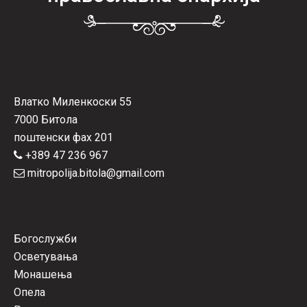
Влатко Миленкоски 55
7000 Битола
поштенски фах 201
+389 47 236 967
mitropolija.bitola@gmail.com
Богослужби
Осветувања
Монашења
Опела