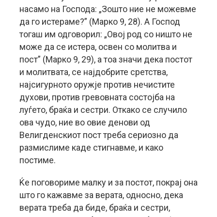
насамо на Господа: „Зошто ние не можевме
да го истераме?” (Марко 9, 28). А Господ
тогаш им одговорил: „Овој род со ништо не
може да се истера, освен со молитва и
пост” (Марко 9, 29), а тоа значи дека постот
и молитвата, се најдобрите сретства,
најсигурното оружје против нечистите
духови, против гревовната состојба на
луѓето, браќа и сестри. Откако се случило
ова чудо, ние во овие денови од
Велигденскиот пост треба сериозно да
размислиме каде стигнавме, и како
постиме.
Ќе поговориме малку и за постот, покрај она
што го кажавме за верата, односно, дека
верата треба да биде, браќа и сестри,