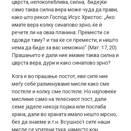
цврста, непоколеблива, силна, бидејќи
само таква силна вера може чуда да прави,
како што рекол Господ Исус Христос: „Ако
имате вера колку синапово зрно, ќе ѝ
речете ли на оваа планина: Премести се
одовде таму? и таа ќе се премести, и ништо
нема да биде за вас неможно“ (Мат. 17, 20).
Прашањето е дали ние имаме таква силна и
цврста вера, дури и како синапово зрно?
Кога е во прашање постот, еве сите ние
меѓу себе разменуваме мисли како сме
постеле и колку сме постеле. Но најповеќе
мислиме само на телесниот пост, дали
семе јаделе некоја појака или послаба
храна, дали во храната имало нешто мрсно,
без да знаеме и.т.н. Всушност сите наши
мисле се упатени тука, наместо кон