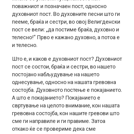
поважниот и позначаен пост, односно
духовниот пост. Во духовните песни што ги
пееме, браќа и сестри, во овој Велигденски
пост се вели: „да постиме браќа, духовно и
телесно!“ Прво е кажано духовно, а потоа е
и телесно.
Што е, и каков е духовниот пост? Духовниот
пост се состои, браќа и сестри, во нашето
постојано набљудување на нашето
однесување, односно на нашата гревовна
состојба. Духовното постење е покајанието.
А што е покајанието? Покајанието е
свртување на целото внимание, кон нашата
гревовна состојба, кон нашите гревови што
сме ги направиле и ги правиме. Затоа
откако ќе се провериме дека сме