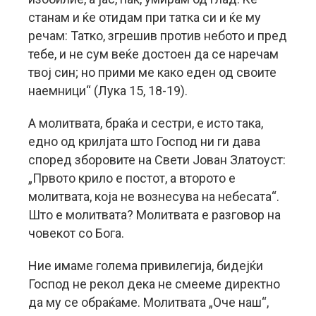
станам и ќе отидам при татка си и ќе му
речам: Татко, згрешив против небото и пред
тебе, и не сум веќе достоен да се наречам
твој син; но прими ме како еден од своите
наемници“ (Лука 15, 18-19).
А молитвата, браќа и сестри, е исто така,
едно од крилјата што Господ ни ги дава
според зборовите на Свети Јован Златоуст:
„Првото крило е постот, а второто е
молитвата, која не вознесува на небесата“.
Што е молитвата? Молитвата е разговор на
човекот со Бога.
Ние имаме голема привилегија, бидејќи
Господ не рекол дека не смееме директно
да му се обраќаме. Молитвата „Оче наш“,