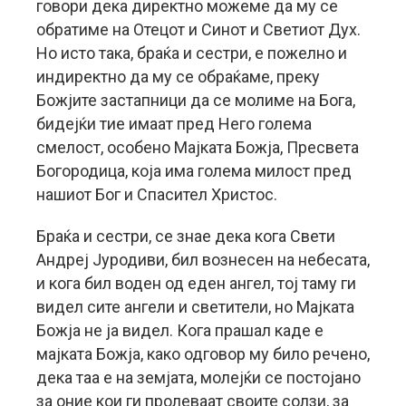
говори дека директно можеме да му се
обратиме на Отецот и Синот и Светиот Дух.
Но исто така, браќа и сестри, е пожелно и
индиректно да му се обраќаме, преку
Божјите застапници да се молиме на Бога,
бидејќи тие имаат пред Него голема
смелост, особено Мајката Божја, Пресвета
Богородица, која има голема милост пред
нашиот Бог и Спасител Христос.
Браќа и сестри, се знае дека кога Свети
Андреј Јуродиви, бил вознесен на небесата,
и кога бил воден од еден ангел, тој таму ги
видел сите ангели и светители, но Мајката
Божја не ја видел. Кога прашал каде е
мајката Божја, како одговор му било речено,
дека таа е на земјата, молејќи се постојано
за оние кои ги пролеваат своите солзи, за