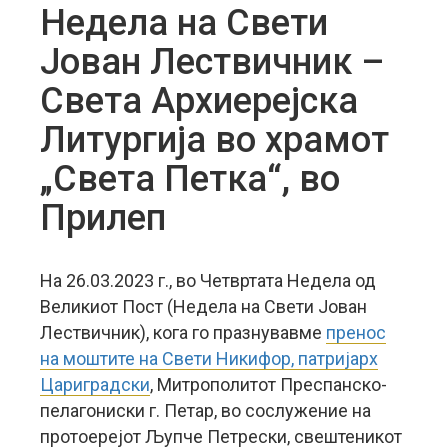
Недела на Свети
Јован Лествичник –
Света Архиерејска
Литургија во храмот
„Света Петка“, во
Прилеп
На 26.03.2023 г., во Четвртата Недела од
Великиот Пост (Недела на Свети Јован
Лествичник), кога го празнувавме
пренос
на моштите на Свети Никифор, патријарх
Цариградски
, Митрополитот Преспанско-
пелагониски г. Петар, во сослужение на
протоерејот Љупче Петрески, свештеникот