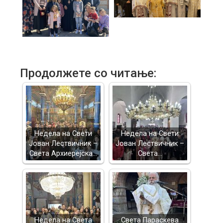
Продолжете со читање:
Недела на Свети
Недела на Свети
Јован Лествичник –
Јован Лествичник –
Света Архиерејска…
Света…
Недела на Света
Света Параскева