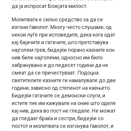
да ја испросат Божјата милост.
Молитвата е силно средство за да се
изгони ѓаволот. Многу често слушаме, од
некои луѓе при исповедите, дека кога одат
кај бајачите и гатачите, што претставува
најголем грев, бидејќи порано казните кон
нив биле најголеми, односно им било
забранувано и до педесет години да не
смеат да се причестуваат. Подоцна
светителите казните ги намалувале до две
години, зависно од степенот на каењето.
Бидејќи гатачите се демонски слуги, и
истите тие им кажувале на оние што оделе
кај нив, дека во пост не гледале. Не можат
да гледаат браќа и сестри, бидејќи со
постот и молитвата се изгонува ѓаволот, и