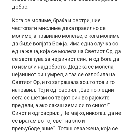
добро.
Кога се молиме, браќа и сестри, ние
честопати мислиме дека правилно се
молиме, а правилно молење, е кога молиме
да биде волјата Божја. Има една случка со
една жена, која се молела на Светиот Ор, да
се застапува за нејзиниот син, и од Бога да
го измоли најдоброто. Додека се молела,
нејзиниот син умрел, а таа се озлобила на
Светиот Ор, и го запрашала зошто тоа и го
направил. Тој и одговорил: „Еве погледни
сега се шетам со твојот син во рајските
предели, а ако сакаш земи си го синот!“
Синот и одговорил: „Не мајко, никогаш да не
се вратам во тој свет на зло и
прељубодејание“. Тогаш оваа жена, која се