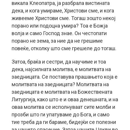
викала Клеопатра, ја разбрала вистината
дека, и кога умираме, Христови сме, и кога
живееме Христови сме. Тогаш зошто некој
порано или подоцна умира? Тоа е Божја
волја и само Господ знае. Он честопати
порано не зема, за ние да не грешиме
повеќе, отколку што сме грешеле до тогаш.
Затоа, браќа и сестри, да научиме и тоа
дека, најсилната молитва, е молитвата на
заедницата. Се поставува прашањето која е
молитвата на заедницата? Молитвата на
заедницата е молитвата на Божествената
Литургија, како што е и оваа денешната, и на
оваа молитва се исполнуваат сите молби и
прозби што ги упатуваме до Бога, и само
тие треба да ги бараме, бидејќи се полезни
за нашето спасение. Затоа нашите Цркви во