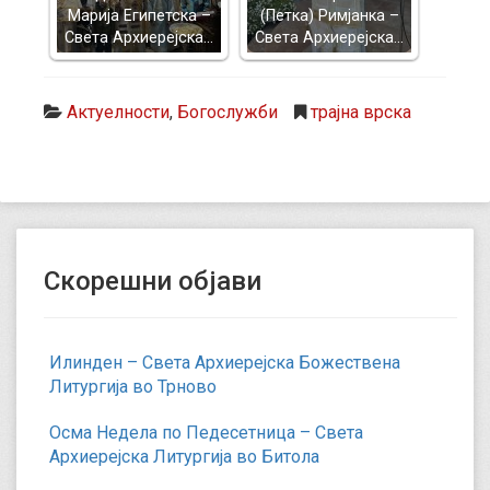
Марија Египетска –
(Петка) Римјанка –
Света Архиерејска…
Света Архиерејска…
Актуелности
,
Богослужби
трајна врска
Скорешни објави
Илинден – Света Архиерејска Божествена
Литургија во Трново
Осма Недела по Педесетница – Света
Архиерејска Литургија во Битола