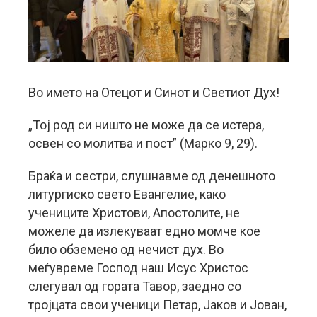
Во името на Отецот и Синот и Светиот Дух!
„Тој род си ништо не може да се истера,
освен со молитва и пост” (Марко 9, 29).
Браќа и сестри, слушнавме од денешното
литургиско свето Евангелие, како
учениците Христови, Апостолите, не
можеле да излекуваат едно момче кое
било обземено од нечист дух. Во
меѓувреме Господ наш Исус Христос
слегувал од гората Тавор, заедно со
тројцата свои ученици Петар, Јаков и Јован,