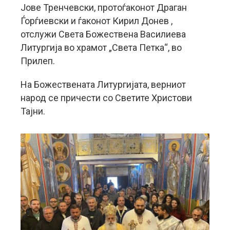
Јове Тренчевски, протоѓаконот Драган
Ѓорѓиевски и ѓаконот Кирил Донев ,
отслужи Света Божествена Василиева
Литургија во храмот „Света Петка“, во
Прилеп.
На Божествената Литургијата, верниот
народ се причести со Светите Христови
Тајни.