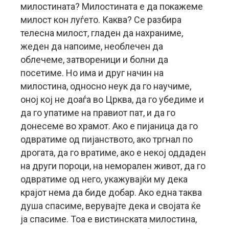
милостината? Милостината е да покажеме
милост кон луѓето. Каква? Се разбира
телесна милост, гладен да нахраниме,
жеден да напоиме, необлечен да
облечеме, затвореници и болни да
посетиме. Но има и друг начин на
милостина, односно неук да го научиме,
оној кој не доаѓа во Црква, да го убедиме и
да го упатиме на правиот пат, и да го
донесеме во храмот. Ако е пијаница да го
одвратиме од пијанството, ако тргнал по
дрогата, да го вратиме, ако е некој оддаден
на други пороци, на неморален живот, да го
одвратиме од него, укажувајќи му дека
крајот нема да биде добар. Ако една таква
душа спасиме, верувајте дека и својата ќе
ја спасиме. Тоа е вистинската милостина,