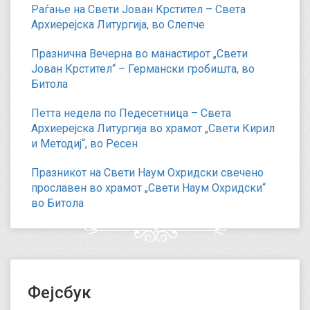
Раѓање на Свети Јован Крстител – Света
Архиерејска Литургија, во Слепче
Празнична Вечерна во манастирот „Свети
Јован Крстител“ – Германски гробишта, во
Битола
Петта недела по Педесетница – Света
Архиерејска Литургија во храмот „Свети Кирил
и Методиј“, во Ресен
Празникот на Свети Наум Охридски свечено
прославен во храмот „Свети Наум Охридски“
во Битола
Фејсбук