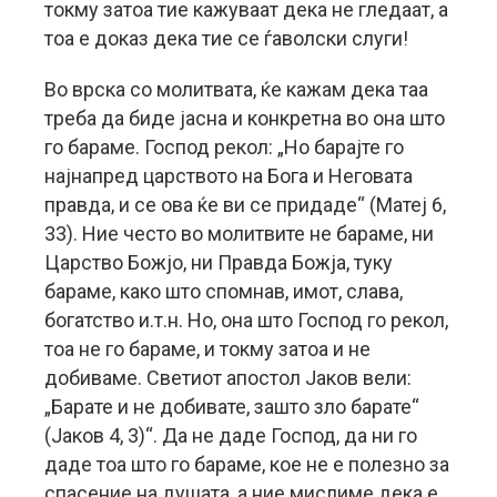
токму затоа тие кажуваат дека не гледаат, а
тоа е доказ дека тие се ѓаволски слуги!
Во врска со молитвата, ќе кажам дека таа
треба да биде јасна и конкретна во она што
го бараме. Господ рекол: „Но барајте го
најнапред царството на Бога и Неговата
правда, и се ова ќе ви се придаде“ (Матеј 6,
33). Ние често во молитвите не бараме, ни
Царство Божјо, ни Правда Божја, туку
бараме, како што спомнав, имот, слава,
богатство и.т.н. Но, она што Господ го рекол,
тоа не го бараме, и токму затоа и не
добиваме. Светиот апостол Јаков вели:
„Барате и не добивате, зашто зло барате“
(Јаков 4, 3)“. Да не даде Господ, да ни го
даде тоа што го бараме, кое не е полезно за
спасение на душата, а ние мислиме дека е