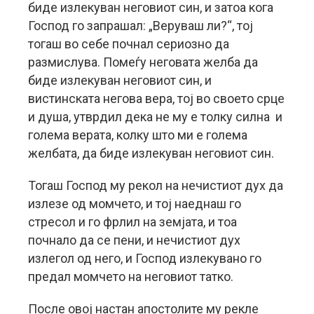
биде излекуван неговиот син, и затоа кога
Господ го запрашал: „Веруваш ли?“, тој
тогаш во себе почнал сериозно да
размислува. Помеѓу неговата желба да
биде излекуван неговиот син, и
вистинската негова вера, тој во своето срце
и душа, утврдил дека не му е толку силна и
голема верата, колку што ми е голема
желбата, да биде излекуван неговиот син.
Тогаш Господ му рекол на нечистиот дух да
излезе од момчето, и тој наеднаш го
стресол и го фрлил на земјата, и тоа
почнало да се пени, и нечистиот дух
излегол од него, и Господ излекувано го
предал момчето на неговиот татко.
После овој настан апостолите му рекле