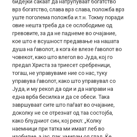
бидејќи сакаат да натрупуваат богатство
врз богатство, слава врз слава, положба врз
уште поголема положба и.т.н. Токму поради
овие нешта треба да се ослободиме од
гревовите, за да не паднеме во очајание,
кое што е всушност предавање на нашата
душа на ѓаволот, а кога ќе влезе ѓаволот во
човекот, како што влегол во Јуда, кој го
предал Христа за триесет сребреници,
тогаш, не управуваме ние со нас, туку
управува ѓаволот, како што управувал со
Јуда, и му рекол да оди и да направи на
една врба бесилка и да се обеси. Така
завршуваат сите што паѓаат во очајание,
доколку не се отрезнат од таа состојба,
како блудниот син, кој рекл: „Колку
наемници при татка ми имаат леб во
изобилие, а јас, пак, умирам од глад. Ќе