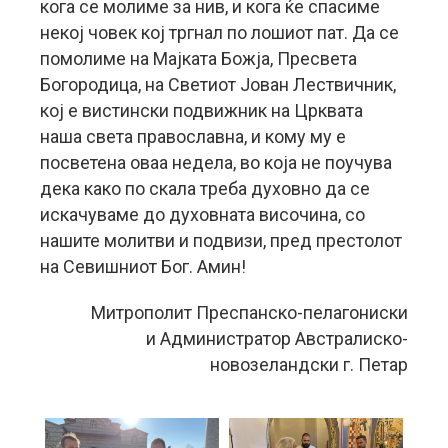
кога се молиме за нив, и кога ќе спасиме
некој човек кој тргнал по лошиот пат. Да се
помолиме на Мајката Божја, Пресвета
Богородица, на Светиот Јован Лествичник,
кој е вистински подвижник на Црквата
наша света православна, и кому му е
посветена оваа недела, во која не поучува
дека како по скала треба духовно да се
искачуваме до духовната височина, со
нашите молитви и подвизи, пред престолот
на Севишниот Бог. Амин!
Митрополит Преспанско-пелагониски
и Администратор Австралиско-
новозеландски г. Петар