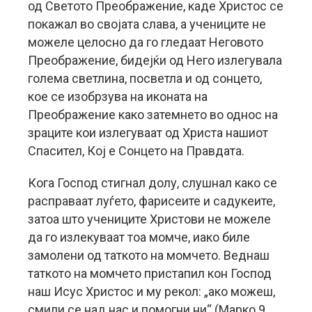
од Светото Преображение, каде Христос се
покажал во својата слава, а учениците не
можеле целосно да го гледаат Неговото
Преображение, бидејќи од Него излегувала
голема светлина, посветла и од сонцето,
кое се изобрзува на иконата на
Преображение како затемнето во однос на
зраците кои излегуваат од Христа нашиот
Спасител, Кој е Сонцето на Правдата.
Кога Господ стигнал долу, слушнал како се
расправаат луѓето, фарисеите и садукеите,
затоа што учениците Христови не можеле
да го излекуваат тоа момче, иако биле
замолени од таткото на момчето. Веднаш
таткото на момчето пристапил кон Господ
наш Исус Христос и му рекол: „ако можеш,
смили се над нас и помогни ни“ (Марко 9,