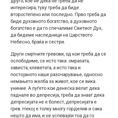
друго, кое не дека не треба да не
интересира, туку треба да биде
второстепено или последно. Прво треба да
биде духовното богатство, а духовното
богатство е да го спечалиме Светиот Дух,
да бидеме наследници на Царството
Небесно, браќа и сестри.
Други смртните гревови, од кои треба да се
ослободиме, се исто така: омразата,
зависта, клеветата, а исто така и
постојаното наше разочарување, односно
немањето желба за живот, кое се вика
униние. А луѓето кои денеска велат дека
паднале во депресија, треба да знаат дека
депресијата не е болест, депресијата е
грев. Некој е толку многу горделив и сака
нешто да има, и не успевајќи тоа да го