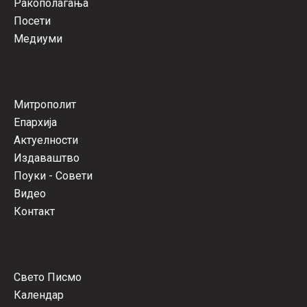
Ракополагања
Посети
Медиуми
Митрополит
Епархија
Актуелности
Издаваштво
Поуки - Совети
Видео
Контакт
Свето Писмо
Календар