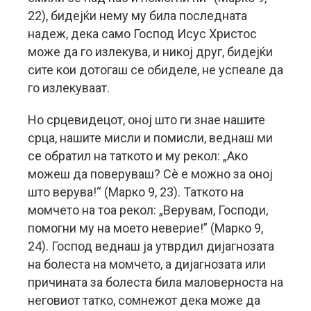
22), бидејќи нему му била последната
надеж, дека само Господ Исус Христос
може да го излекува, и никој друг, бидејќи
сите кои дотогаш се обиделе, не успеале да
го излекуваат.
Но срцевидецот, оној што ги знае нашите
срца, нашите мисли и помисли, веднаш ми
се обратил на таткото и му рекол: „Ако
можеш да поверуваш? Сè е можно за оној
што верува!“ (Марко 9, 23). Таткото на
момчето на тоа рекол: „Верувам, Господи,
помогни му на моето неверие!” (Марко 9,
24). Господ веднаш ја утврдил дијагнозата
на болеста на момчето, а дијагнозата или
причината за болеста била маловерноста на
неговиот татко, сомнежот дека може да