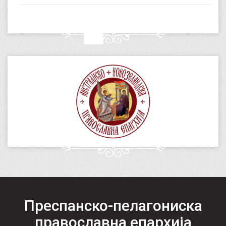
Преспанско-пелагониска
православна епархија