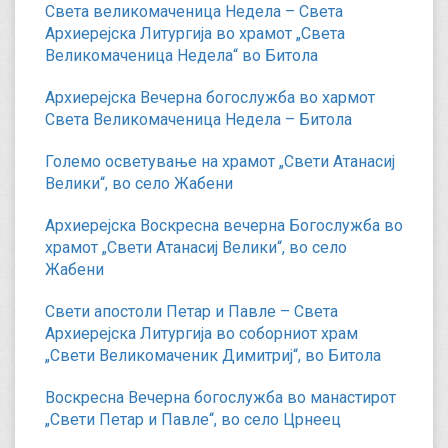
Света великомаченица Недела – Света
Архиерејска Литургија во храмот „Света
Великомаченица Недела“ во Битола
Архиерејска Вечерна богослужба во хармот
Света Великомаченица Недела – Битола
Големо осветување на храмот „Свети Атанасиј
Велики“, во село Жабени
Архиерејска Воскресна вечерна Богослужба во
храмот „Свети Атанасиј Велики“, во село
Жабени
Свети апостоли Петар и Павле – Света
Архиерејска Литургија во соборниот храм
„Свети Великомаченик Димитриј“, во Битола
Воскресна Вечерна богослужба во манастирот
„Свети Петар и Павле“, во село Црнеец