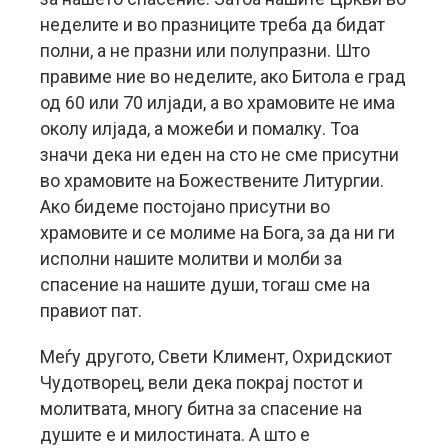
неделите и во празниците треба да бидат
полни, а не празни или полупразни. Што
правиме ние во неделите, ако Битола е град
од 60 или 70 илјади, а во храмовите не има
околу илјада, а можеби и помалку. Тоа
значи дека ни еден на сто не сме присутни
во храмовите на Божествените Литургии.
Ако бидеме постојано присутни во
храмовите и се молиме на Бога, за да ни ги
исполни нашите молитви и молби за
спасение на нашите души, тогаш сме на
правиот пат.
Меѓу другото, Свети Климент, Охридскиот
Чудотворец, вели дека покрај постот и
молитвата, многу битна за спасение на
душите е и милостината. А што е