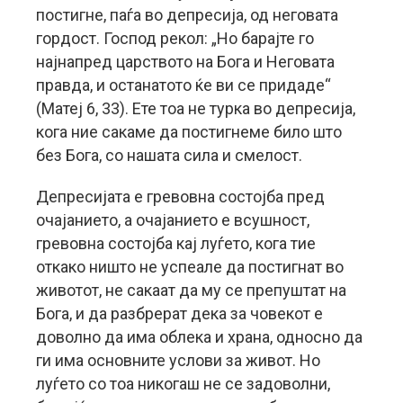
постигне, паѓа во депресија, од неговата
гордост. Господ рекол: „Но барајте го
најнапред царството на Бога и Неговата
правда, и останатото ќе ви се придаде“
(Матеј 6, 33). Ете тоа не турка во депресија,
кога ние сакаме да постигнеме било што
без Бога, со нашата сила и смелост.
Депресијата е гревовна состојба пред
очајанието, а очајанието е всушност,
гревовна состојба кај луѓето, кога тие
откако ништо не успеале да постигнат во
животот, не сакаат да му се препуштат на
Бога, и да разбрерат дека за човекот е
доволно да има облека и храна, односно да
ги има основните услови за живот. Но
луѓето со тоа никогаш не се задоволни,