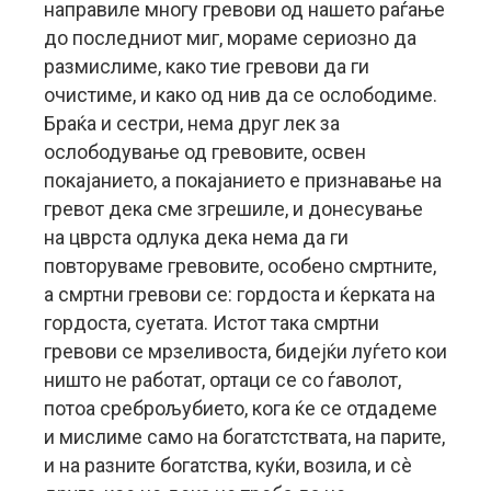
направиле многу гревови од нашето раѓање
до последниот миг, мораме сериозно да
размислиме, како тие гревови да ги
очистиме, и како од нив да се ослободиме.
Браќа и сестри, нема друг лек за
ослободување од гревовите, освен
покајанието, а покајанието е признавање на
гревот дека сме згрешиле, и донесување
на цврста одлука дека нема да ги
повторуваме гревовите, особено смртните,
а смртни гревови се: гордоста и ќерката на
гордоста, суетата. Истот така смртни
гревови се мрзеливоста, бидејќи луѓето кои
ништо не работат, ортаци се со ѓаволот,
потоа среброљубието, кога ќе се отдадеме
и мислиме само на богатстствата, на парите,
и на разните богатства, куќи, возила, и сè