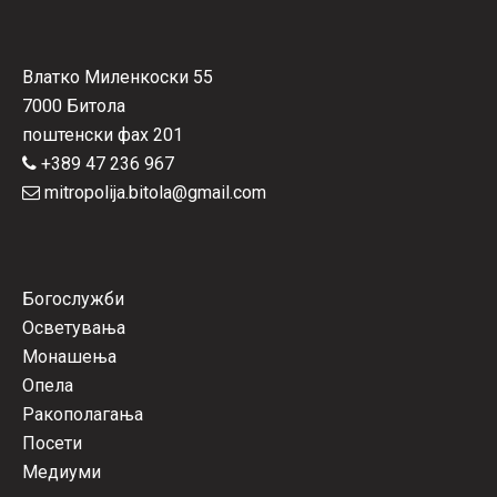
Влатко Миленкоски 55
7000 Битола
поштенски фах 201
+389 47 236 967
mitropolija.bitola@gmail.com
Богослужби
Осветувања
Монашења
Опела
Ракополагања
Посети
Медиуми