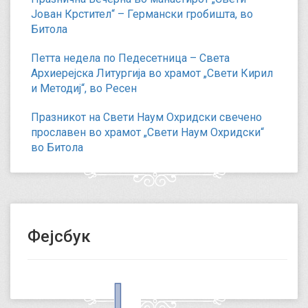
Јован Крстител“ – Германски гробишта, во
Битола
Петта недела по Педесетница – Света
Архиерејска Литургија во храмот „Свети Кирил
и Методиј“, во Ресен
Празникот на Свети Наум Охридски свечено
прославен во храмот „Свети Наум Охридски“
во Битола
Фејсбук