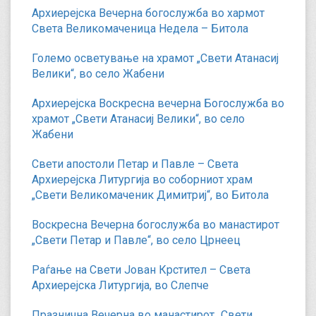
Архиерејска Вечерна богослужба во хармот
Света Великомаченица Недела – Битола
Големо осветување на храмот „Свети Атанасиј
Велики“, во село Жабени
Архиерејска Воскресна вечерна Богослужба во
храмот „Свети Атанасиј Велики“, во село
Жабени
Свети апостоли Петар и Павле – Света
Архиерејска Литургија во соборниот храм
„Свети Великомаченик Димитриј“, во Битола
Воскресна Вечерна богослужба во манастирот
„Свети Петар и Павле“, во село Црнеец
Раѓање на Свети Јован Крстител – Света
Архиерејска Литургија, во Слепче
Празнична Вечерна во манастирот „Свети