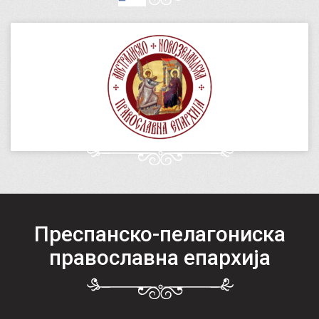
Преспанско-пелагониска
православна епархија