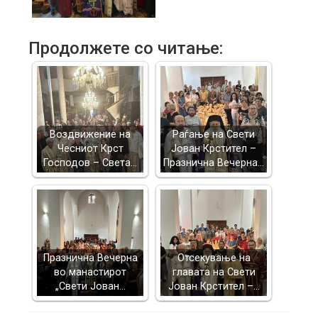
Продолжете со читање:
Воздвижение на
Раѓање на Свети
Чесниот Крст
Јован Крстител –
Господов – Света…
Празнична Вечерна…
Празнична Вечерна
Отсекување на
во манастирот
главата на Свети
„Свети Јован…
Јован Крстител –…