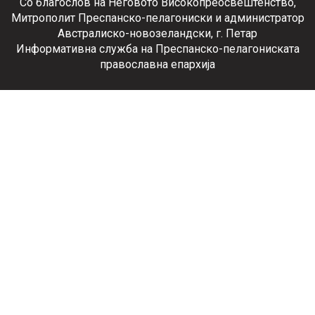
Со благослов на Неговото Високопреосвештенство,
Митрополит Преспанско-пелагониски и администратор
Австралиско-новозеландски, г. Петар
Информативна служба на Преспанско-пелагониската
православна епархија