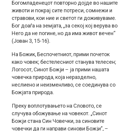
Богомладенецот повторно дојде во нашите
животи и покрај сите потреси, сомнежи и
стравови, кои ние и светот ги доживуваме.
Бог доаѓа на земјата, „за секој кој верува во
Него да не погине, но да има живот вечен“
(Јован 3, 15-16).
На Божик, Беспочетниот, прими почеток
како човек; бестелесниот станува телесен;
Логосот, Синот Божји – ја прими нашата
човечка природа, која неразделно,
неслиено и неизменливо, се соединува со
Божјата природа.
Преку воплотувањето на Словото, се
случува обожување на човекот. „Синот
Божји стана Син Човечки, за синовите
човечки да ги направи синови Божји”, –