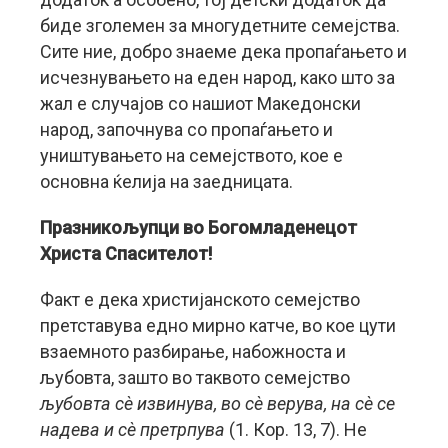
биде зголемен за многудетните семејства.
Сите ние, добро знаеме дека пропаѓањето и
исчезнувањето на еден народ, како што за
жал е случајов со нашиот Македонски
народ, започнува со пропаѓањето и
уништувањето на семејството, кое е
основна ќелија на заедницата.
Празникољупци во Богомладенецот
Христа Спасителот!
Факт е дека христијанското семејство
претставува едно мирно катче, во кое цути
взаемното разбирање, набожноста и
љубовта, зашто во таквото семејство
љубовта сѐ извинува, во сѐ верува, на сѐ се
надева и сѐ претрпува
(1. Кор. 13, 7). Не