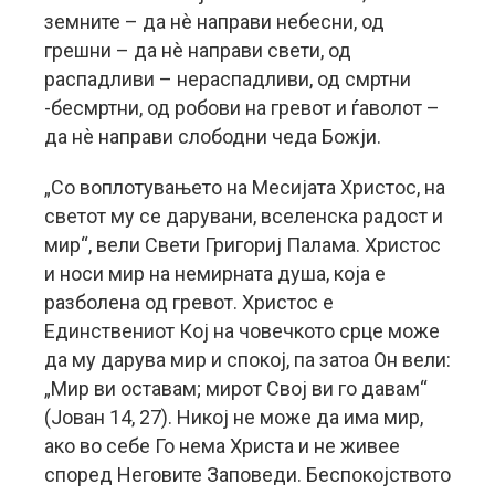
земните – да нè направи небесни, од
грешни – да нè направи свети, од
распадливи – нераспадливи, од смртни
-бесмртни, од робови на гревот и ѓаволот –
да нè направи слободни чеда Божји.
„Со воплотувањето на Месијата Христос, на
светот му се дарувани, вселенска радост и
мир“, вели Свети Григориј Палама. Христос
и носи мир на немирната душа, која е
разболена од гревот. Христос е
Единствениот Кој на човечкото срце може
да му дарува мир и спокој, па затоа Он вели:
„Мир ви оставам; мирот Свој ви го давам“
(Јован 14, 27). Никој не може да има мир,
ако во себе Го нема Христа и не живее
според Неговите Заповеди. Беспокојството