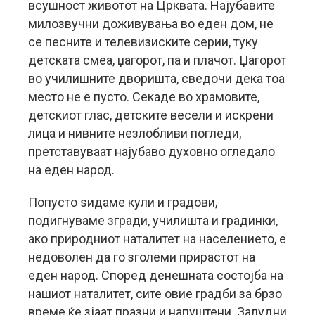
всушност животот на Црквата. Најубавите
милозвучни доживувања во еден дом, не
се песните и телевизиските серии, туку
детската смеа, џагорот, па и плачот. Џагорот
во училишните дворишта, сведочи дека тоа
место не е пусто. Секаде во храмовите,
детскиот глас, детските весели и искрени
лица и нивните незлобливи погледи,
претставуваат најубаво духовно огледало
на еден народ.
Попусто ѕидаме кули и градови,
подигнуваме згради, училишта и градинки,
ако природниот наталитет на населението, е
недоволен да го зголеми прирастот на
еден народ. Според денешната состојба на
нашиот наталитет, сите овие градби за брзо
време ќе зјаат празни и напуштени. Залудни