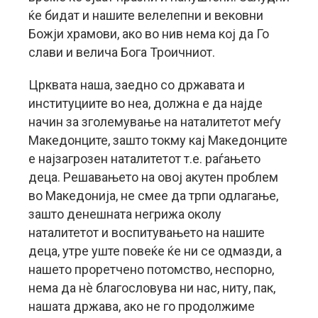
ќе бидат и нашите велелепни и вековни
Божји храмови, ако во нив нема кој да Го
слави и велича Бога Троичниот.
Црквата наша, заедно со државата и
институциите во неа, должна е да најде
начин за зголемување на наталитетот меѓу
Македонците, зашто токму кај Македонците
е најзагрозен наталитетот т.е. раѓањето
деца. Решавањето на овој акутен проблем
во Македонија, не смее да трпи одлагање,
зашто денешната негрижа околу
наталитетот и воспитувањето на нашите
деца, утре уште повеќе ќе ни се одмазди, а
нашето проретчено потомство, неспорно,
нема да нѐ благословува ни нас, ниту, пак,
нашата држава, ако не го продолжиме