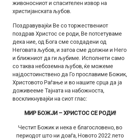
живоносниот и спасителен извор на
христијанската љубов.
Поздравувајќи Ве со торжествениот
поздрав Христос се роди, Ве потсетуваме
дека ние, од Бога сме создадени од
Неговата љубов, и затоа сме должни и Него
и ближниот да ги љубиме. Исполнети само
со таква небоземна љубов, ќе можеме
најдостоинствено да Го прославиме Божик,
Христовото Раѓање и во нашите срца да ја
доживееме Тајната на набожноста,
воскликнувајќи на сиот глас:
МИР БОЖЈИ – ХРИСТОС СЕ РОДИ!
Честит Божик и нека е благословено, во
периодот што ни доаѓа, Новото 2022 лето