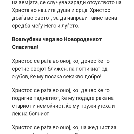
на земјата, се случува заради отсуството на
Христа во нашите души и срца. Христос
доаѓа во светот, за да направи таинствена
средба меѓу Него и луѓето.
Возљубени чеда во Новородениот
Спасител!
Христос се раѓа во оној, кој денес ќе го
сретне својот ближен, па поттикнат од
љубов, ќе му посака секакво добро!
Христос се раѓа во оној, кој денес ќе го
подигне паднатиот, ќе му подаде рака на
стариот и немоќниот, ќе му пружи утеха и
лек на болниот!
Христос се раѓа во оној, кој на жедниот за