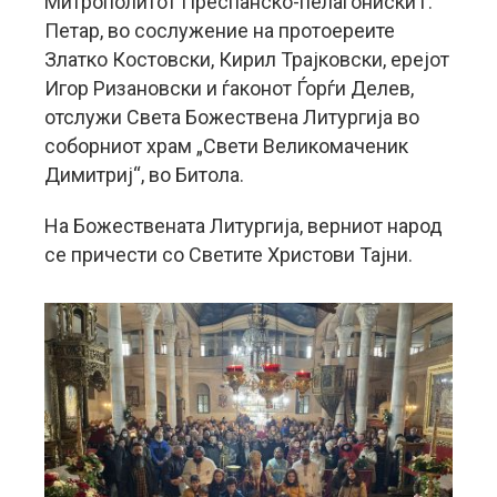
Митрополитот Преспанско-пелагониски г.
Петар, во сослужение на протоереите
Златко Костовски, Кирил Трајковски, ерејот
Игор Ризановски и ѓаконот Ѓорѓи Делев,
отслужи Света Божествена Литургија во
соборниот храм „Свети Великомаченик
Димитриј“, во Битола.
На Божествената Литургија, верниот народ
се причести со Светите Христови Тајни.