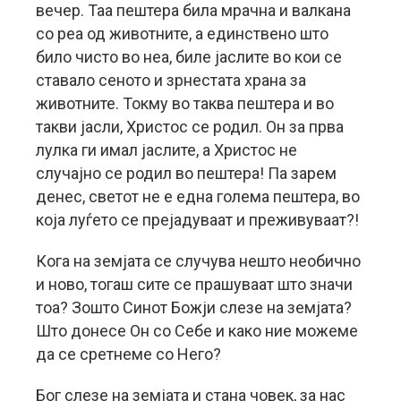
вечер. Таа пештера била мрачна и валкана
со реа од животните, а единствено што
било чисто во неа, биле јаслите во кои се
ставало сеното и зрнестата храна за
животните. Токму во таква пештера и во
такви јасли, Христос се родил. Он за прва
лулка ги имал јаслите, а Христос не
случајно се родил во пештера! Па зарем
денес, светот не е една голема пештера, во
која луѓето се прејадуваат и преживуваат?!
Кога на земјата се случува нешто необично
и ново, тогаш сите се прашуваат што значи
тоа? Зошто Синот Божји слезе на земјата?
Што донесе Он со Себе и како ние можеме
да се сретнеме со Него?
Бог слезе на земјата и стана човек, за нас