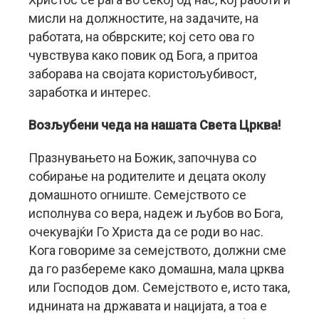
мисли на должностите, на задачите, на
работата, на обврските; кој сето ова го
чувствува како повик од Бога, а притоа
заборава на својата користољубивост,
заработка и интерес.
Возљубени чеда на нашата Света Црква!
Празнувањето на Божик, започнува со
собирање на родителите и децата околу
домашното огниште. Семејството се
исполнува со вера, надеж и љубов во Бога,
очекувајќи Го Христа да се роди во нас.
Кога говориме за семејството, должни сме
да го разбереме како домашна, мала црква
или Господов дом. Семејството е, исто така,
иднината на државата и нацијата, а тоа е