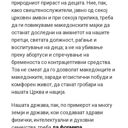
природниот прираст на децата. Ние, пак,
како свештенослужители, јавно од секој
црковен амвон и при секоја прилика, треба
да ги повикуваме македонските мајки да
останат доследни на аманетот на нашите
претци, светата должност, раѓање и
воспитување на деца; а не на убивање
преку абортуси и спречување на
бременоста со контрацептивни средства.
Тоа не смеат да го дозволат македонците и
македонките, заради егоистични побуди и
комфорен живот, да станат гробари на
нашата Црква и нација.
Нашата држава, пак, по примерот на многу
земји и држави, кои создаваат здрави
физички, интелектуални и духовни
семејства, треба
да формира