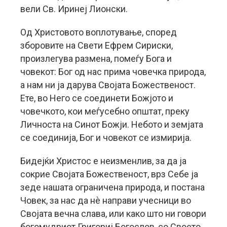
вели Св. Иринеј Лионски.
Од Христовото воплотување, според
зборовите на Свети Ефрем Сириски,
произлегува размена, помеѓу Бога и
човекот: Бог од нас прима човечка природа,
а нам ни ја дарува Својата Божественост.
Ете, во Него се соединети Божјото и
човечкото, кои меѓусебно општат, преку
Личноста на Синот Божји. Небото и земјата
се соединија, Бог и човекот се измирија.
Бидејќи Христос е неизменлив, за да ја
сокрие Својата Божественост, врз Себе ја
зеде нашата ограничена природа, и постана
Човек, за нас да нѐ направи учесници во
Својата вечна слава, или како што ни говори
богомудриот Григориј Богослов, со Своето