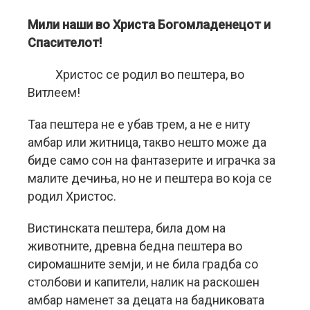
Мили наши во Христа Богомладенецот и
Спасителот!
Христос се родил во пештера, во
Витлеем!
Таа пештера не е убав трем, а не е ниту
амбар или житница, такво нешто може да
биде само сон на фантазерите и играчка за
малите дечиња, но не и пештера во која се
родил Христос.
Вистинската пештера, била дом на
животните, древна бедна пештера во
сиромашните земји, и не била градба со
столбови и капители, налик на раскошен
амбар наменет за децата на бадниковата