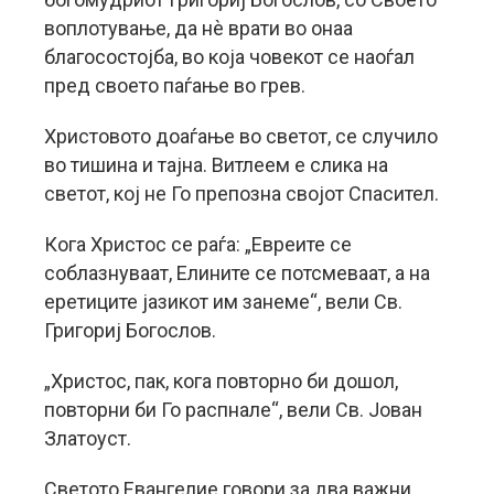
воплотување, да нѐ врати во онаа
благосостојба, во која човекот се наоѓал
пред своето паѓање во грев.
Христовото доаѓање во светот, се случило
во тишина и тајна. Витлеем е слика на
светот, кој не Го препозна својот Спасител.
Кога Христос се раѓа: „Евреите се
соблазнуваат, Елините се потсмеваат, а на
еретиците јазикот им занеме“, вели Св.
Григориј Богослов.
„Христос, пак, кога повторно би дошол,
повторни би Го распнале“, вели Св. Јован
Златоуст.
Светото Евангелие говори за два важни