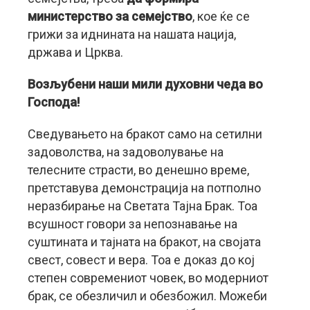
министерство за семејство
, кое ќе се
грижи за иднината на нашата нација,
држава и Црква.
Возљубени наши мили духовни чеда во
Господа!
Сведувањето на бракот само на сетилни
задоволства, на задоволување на
телесните страсти, во денешно време,
претставува демонстрација на потполно
неразбирање на Светата Тајна Брак. Тоа
всушност говори за непознавање на
суштината и тајната на бракот, на својата
свест, совест и вера. Тоа е доказ до кој
степен современиот човек, во модерниот
брак, се обезличил и обезбожил. Можеби