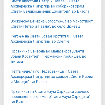
Свети апостоли Петар и Павле – Света
Архиерејска Литургија во соборниот храм
„Свети Великомаченик Димитриј“, во Битола
Воскресна Вечерна богослужба во манастирот
„Свети Петар и Павле“, во село Црнеец
Раѓање на Свети Јован Крстител – Света
Архиерејска Литургија, во Слепче
Празнична Вечерна во манастирот „Свети
Јован Крстител“ – Германски гробишта, во
Битола
Петта недела по Педесетница – Света
Архиерејска Литургија во храмот „Свети Кирил
и Методиј“, во Ресен
Празникот на Свети Наум Охридски свечено
прославен во храмот „Свети Наум Охридски“
во Битола