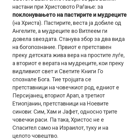
настани при Христовото Раѓање: за
поклонувањето на пастирите и мудреците
(на Христа). Пастирите, веста ја добиле од
Ангелите, а мудреците во Витлеем ги
довела ѕвездата. Станува збор за два вида
на богопознание. Првиот е претставен
преку детската жива вера на простите луѓе,
а вториот е верата на мудреците, кои преку
видливиот свет и Светите Книги Го
спознале Бога. Тие тројцата се
претставници на човечкиот род, едниот е
Персијанец, вториот Арап, а третиот
Етиопјанин, претставници на Ноевите
синови: Сим, Хам и Јафет, односно трите
човечки раси. Па така, Христос не е
Спасител само на Израилот, туку и на
целото човештво.