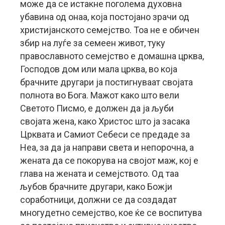
може да се истакне поголема духовна
убавина од онаа, која постојано зрачи од
христијанското семејство. Тоа не е обичен
збир на луѓе за семеен живот, туку
православното семејство е домашна црква,
Господов дом или мала црква, во која
брачните другари ја постигнуваат својата
полнота во Бога. Мажот како што вели
Светото Писмо, е должен да ја љуби
својата жена, како Христос што ја засака
Црквата и Самиот Себеси се предаде за
Неа, за да ја направи света и непорочна, а
жената да се покорува на својот маж, кој е
глава на жената и семејството. Од таа
љубов брачните другари, како Божји
соработници, должни се да создадат
многудетно семејство, кое ќе се воспитува