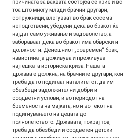
причината за ваквата состојба се крие и во
тоа што многу млади брачни другари,
сопружници, влегуваат во брак сосема
неподготвени, убедени дека во бракот ќе
најдат само уживање и задоволство, а
забораваат дека во бракот има обврски и
должности. Денешниот „современ“ брак,
навистина ја доживува и преживува
најтешката историска криза. Нашата
држава е должна, на брачните другари, кои
треба да го подигаат наталитетот, да им
обезбеди задолжителни добри и
соодветни услови, и во периодот на
бременоста на мајката, но и во текот на
подигнувањето на децата до
полнолетството. Државата, покрај тоа,
треба да обезбеди и соодветен детски
додаток а особено, тој детски додаток да