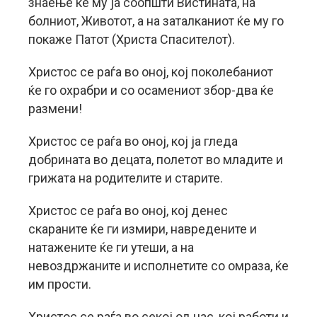
знаење ќе му ја соопшти Вистината, на
болниот, Животот, а на заталканиот ќе му го
покаже Патот (Христа Спасителот).
Христос се раѓа во оној, кој поколебаниот
ќе го охрабри и со осамениот збор-два ќе
размени!
Христос се раѓа во оној, кој ја гледа
добрината во децата, полетот во младите и
грижата на родителите и старите.
Христос се раѓа во оној, кој денес
скараните ќе ги измири, навредените и
натажените ќе ги утеши, а на
невоздржаните и исполнетите со омраза, ќе
им прости.
Христос се раѓа во секој од нас, кој работи и