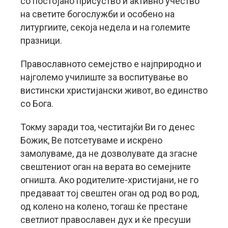
со постојано присуство и активно учество
на светите богослужби и особено на
литургиите, секоја недела и на големите
празници.
Православното семејство е најприродно и
најголемо училиште за воспитување во
вистински христијански живот, во единство
со Бога.
Токму заради тоа, честитајќи Ви го денес
Божик, Ве потсетуваме и искрено
замолуваме, да не дозволувате да згасне
свештениот оган на верата во семејните
огништа. Ако родителите-христијани, не го
предаваат тој свештен оган од род во род,
од колено на колено, тогаш ќе престане
светлиот православен дух и ќе пресуши