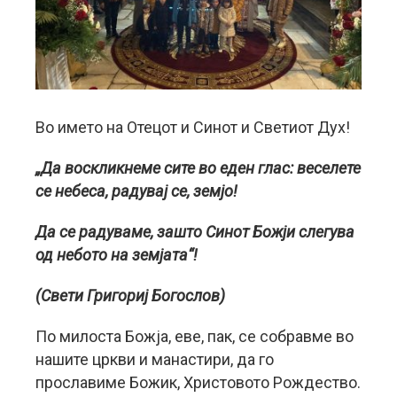
Во името на Отецот и Синот и Светиот Дух!
„Да воскликнеме сите во еден глас: веселете
се небеса, радувај се, земјо!
Да се радуваме, зашто Синот Божји слегува
од небото на земјата“!
(Свети Григориј Богослов)
По милоста Божја, еве, пак, се собравме во
нашите цркви и манастири, да го
прославиме Божик, Христовото Рождество.