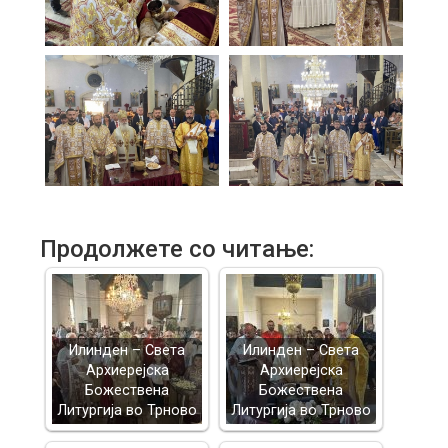
Продолжете со читање:
Илинден – Света
Илинден – Света
Архиерејска
Архиерејска
Божествена
Божествена
Литургија во Трново
Литургија во Трново