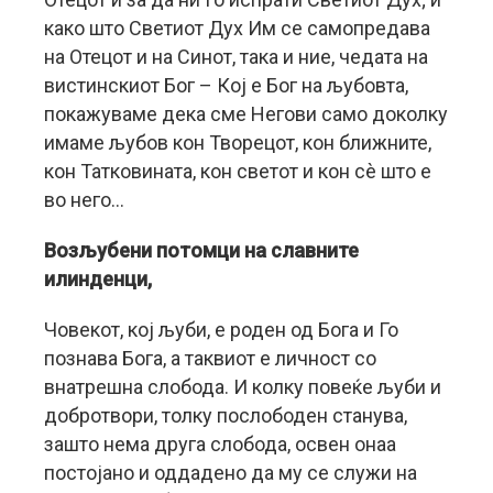
како што Светиот Дух Им се самопредава
на Отецот и на Синот, така и ние, чедата на
вистинскиот Бог – Кој е Бог на љубовта,
покажуваме дека сме Негови само доколку
имаме љубов кон Творецот, кон ближните,
кон Татковината, кон светот и кон сè што е
во него…
Возљубени потомци на славните
илинденци,
Човекот, кој љуби, е роден од Бога и Го
познава Бога, а таквиот е личност со
внатрешна слобода. И колку повеќе љуби и
добротвори, толку послободен станува,
зашто нема друга слобода, освен онаа
постојано и оддадено да му се служи на