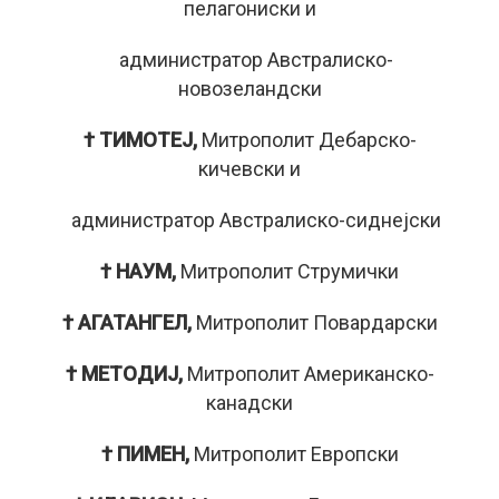
пелагониски и
администратор Австралиско-
новозеландски
† ТИМОТЕЈ,
Митрополит Дебарско-
кичевски и
администратор Австралиско-сиднејски
† НАУМ,
Митрополит Струмички
† АГАТАНГЕЛ,
Митрополит Повардарски
† МЕТОДИЈ,
Митрополит Американско-
канадски
† ПИМЕН,
Митрополит Европски