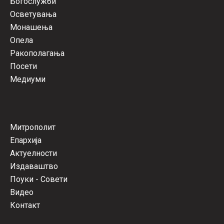
Богослужби
Осветувања
Монашења
Опела
Ракополагања
Посети
Медиуми
Митрополит
Епархија
Актуелности
Издаваштво
Поуки - Совети
Видео
Контакт