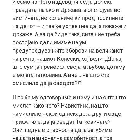
и само на Него надевајќи се, ја дочека
правдата, па ако и Државата опстојува во
вистината, не коленичејќи пред посилните
на денот – и таа ќе успее неа да ја покаже и
докаже. А за да биде така, сите ние треба
постојано да ги имаме на ум
предупредувачките зборови на великанот
на речта, нашиот Конески, кој вели: „До кај
што сум ја пренесол својата љубов, дотаму
е мојата татковина. А вие… на што сте
смислиле да ја сведете?!“.
Што ќе му одговориме и нему и на сите што
мислат како него? Навистина, на што
намислиле некои од некаде, а други овде
прифатиле, да ја сведат Татковината?
Очигледна е опасноста да ја загубиме
нашата национална самобитност, а тоа