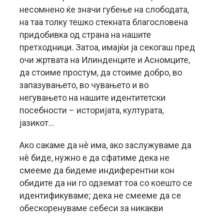
несомнено ќе значи губење на слободата,
на таа толку тешко стекната благословена
придобивка од страна на нашите
претходници. Затоа, имајќи ја секогаш пред
очи жртвата на Илинденците и Асномците,
да стоиме простум, да стоиме добро, во
запазувањето, во чувањето и во
негувањето на нашите идентитетски
посебности – историјата, културата,
јазикот…
Ако сакаме да нè има, ако заслужуваме да
нè биде, нужно е да сфатиме дека не
смееме да бидеме индиферентни кон
обидите да ни го одземат тоа со коешто се
идентификуваме; дека не смееме да се
обескоренуваме себеси за никакви