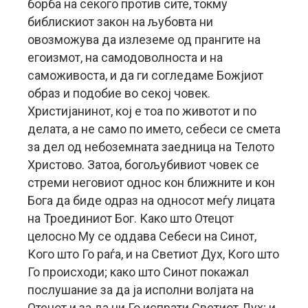
борба на секого против сите, токму
библискиот закон на љубовта ни
овозможува да излеземе од прангите на
егоизмот, на самодоволноста и на
саможивоста, и да ги согледаме Божјиот
образ и подобие во секој човек.
Христијанинот, кој е тоа по животот и по
делата, а не само по името, себеси се смета
за дел од небоземната заедница на Телото
Христово. Затоа, богољубивиот човек се
стреми неговиот однос кон ближните и кон
Бога да биде одраз на односот меѓу лицата
на Троединиот Бог. Како што Отецот
целосно Му се оддава Себеси на Синот,
Кого што Го раѓа, и на Светиот Дух, Кого што
Го происходи; како што Синот покажал
послушание за да ја исполни волјата на
Отецот и за да ни Го испрати Светиот Дух; и