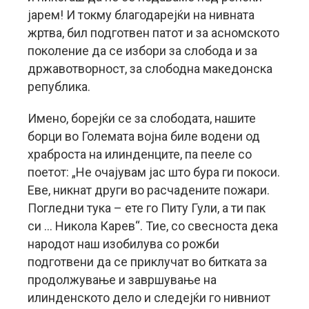
јарем! И токму благодарејќи на нивната
жртва, бил подготвен патот и за асномското
поколение да се избори за слобода и за
државотворност, за слободна македонска
република.
Имено, борејќи се за слободата, нашите
борци во Големата војна биле водени од
храброста на илинденците, па пееле со
поетот: „Не очајувам јас што бура ги покоси.
Еве, никнат други во расчадените пожари.
Погледни тука – ете го Питу Гули, а ти пак
си … Никола Карев“. Тие, со свесноста дека
народот наш изобилува со рожби
подготвени да се приклучат во битката за
продолжување и завршување на
илинденското дело и следејќи го нивниот