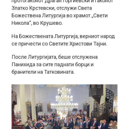
протоѓаконот Драган Ѓоргиевски и ѓаконот
Златко Крстевски, отслужи Света
Божествена Литургија во храмот „Свети
Никола“, во Крушево.
На Божествената Литургија, верниот народ
се причести со Светите Христови Тајни.
После Литургијата, беше отслужена
Панихида за сите паднати борци и
бранители на Татковината.