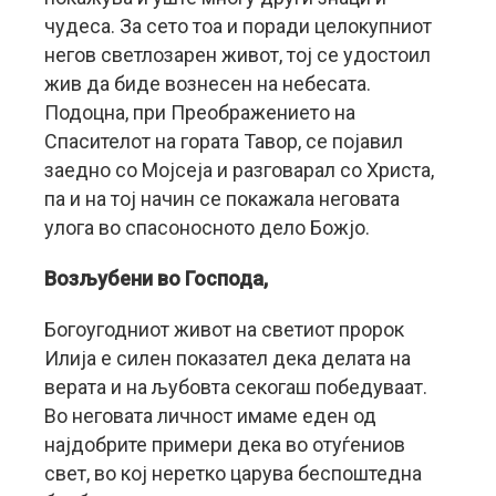
чудеса. За сето тоа и поради целокупниот
негов светлозарен живот, тој се удостоил
жив да биде вознесен на небесата.
Подоцна, при Преображението на
Спасителот на гората Тавор, се појавил
заедно со Мојсеја и разговарал со Христа,
па и на тој начин се покажала неговата
улога во спасоносното дело Божјо.
Возљубени во Господа,
Богоугодниот живот на светиот пророк
Илија е силен показател дека делата на
верата и на љубовта секогаш победуваат.
Во неговата личност имаме еден од
најдобрите примери дека во отуѓениов
свет, во кој неретко царува беспоштедна