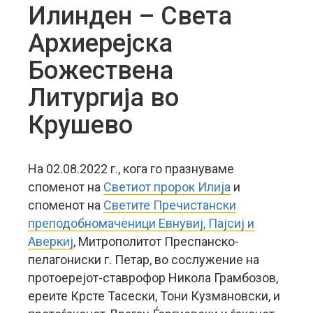
Илинден – Света
Архиерејска
Божествена
Литургија во
Крушево
На 02.08.2022 г., кога го празнуваме
споменот на
Светиот пророк Илија
и
споменот на
Светите Пречистански
преподобномаченици Евнувиј, Пајсиј и
Аверкиј
, Митрополитот Преспанско-
пелагониски г. Петар, во сослужение на
протоерејот-ставрофор Никола Грамбозов,
ереите Крсте Тасески, Тони Кузмановски, и