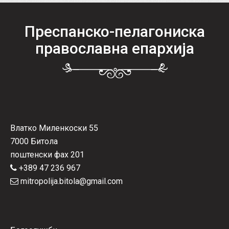
Преспанско-пелагониска
православна епархија
Влатко Миленкоски 55
7000 Битола
поштенски фах 201
+389 47 236 967
mitropolija.bitola@gmail.com