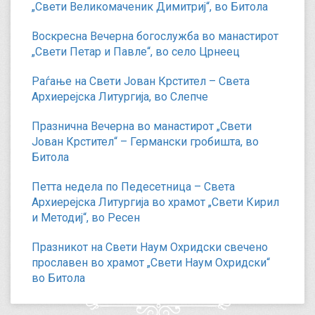
„Свети Великомаченик Димитриј“, во Битола
Воскресна Вечерна богослужба во манастирот
„Свети Петар и Павле“, во село Црнеец
Раѓање на Свети Јован Крстител – Света
Архиерејска Литургија, во Слепче
Празнична Вечерна во манастирот „Свети
Јован Крстител“ – Германски гробишта, во
Битола
Петта недела по Педесетница – Света
Архиерејска Литургија во храмот „Свети Кирил
и Методиј“, во Ресен
Празникот на Свети Наум Охридски свечено
прославен во храмот „Свети Наум Охридски“
во Битола