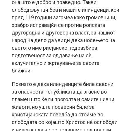
она што е добро и праведно. Такви
слободољупци беа и нашите илинденци, кои
пред 119 години загрмеа како громовници,
храбро исправајќи се против ропската
другородна и друговерна власт, за нашиот
народ на дело да увиди дека носењето на
светото име рисјанско подразбира
подготвеност за оддавање на сè,
вклучително и жртвување за своите
ближни.
Познато е дека илинденците биле свесни
за опасноста Републиката да згасне во
пламен што ќе ги проголта и самите нивни
животи, но уште посвесни биле за
христијанската повелба да стоиме во
слободата со којашто Христос нè ослободи
и никогаш да не се подаваме под ропски