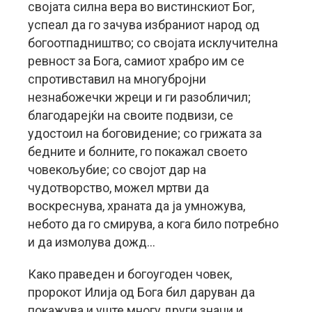
својата силна вера во вистинскиот Бог,
успеал да го зачува избраниот народ од
богоотпадништво; со својата исклучителна
ревност за Бога, самиот храбро им се
спротивставил на многубројни
незнабожечки жреци и ги разобличил;
благодарејќи на своите подвизи, се
удостоил на боговидение; со грижата за
бедните и болните, го покажал своето
човекољубие; со својот дар на
чудотворство, можел мртви да
воскреснува, храната да ја умножува,
небото да го смирува, а кога било потребно
и да измолува дожд…
Како праведен и богоугоден човек,
пророкот Илија од Бога бил даруван да
покажува и уште многу други знаци и