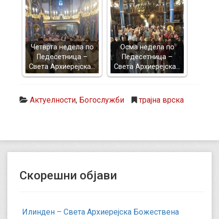
Четврта недела по
Осма недела по
Педесетница –
Педесетница –
Света Архиерејска…
Света Архиерејска…
Актуелности
,
Богослужби
трајна врска
Скорешни објави
Илинден – Света Архиерејска Божествена