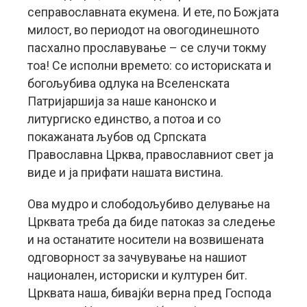
сеправославната екумена. И ете, по Божјата
милост, во периодот на овогодинешното
пасхално прославување – се случи токму
тоа! Се исполни времето: со историската и
богољубива одлука на Вселенската
Патријаршија за наше канонско и
литургиско единство, а потоа и со
покажаната љубов од Српската
Православна Црква, православниот свет ја
виде и ја прифати нашата вистина.
Ова мудро и слободољубиво делување на
Црквата треба да биде патоказ за следење
и на останатите носители на возвишената
одговорност за зачувување на нашиот
национален, историски и културен бит.
Црквата наша, бивајќи верна пред Господа