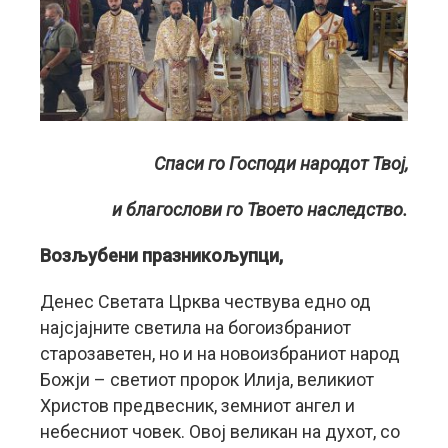
Спаси го Господи народот Твој,
и благослови го Твоето наследство.
Возљубени празникољупци,
Денес Светата Црква чествува едно од
најсјајните светила на богоизбраниот
старозаветен, но и на новоизбраниот народ
Божји – светиот пророк Илија, великиот
Христов предвесник, земниот ангел и
небесниот човек. Овој великан на духот, со