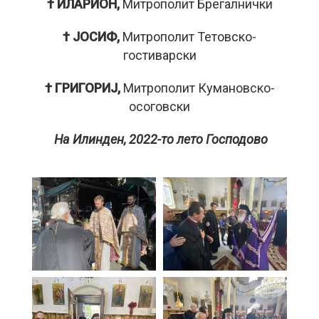
† ИЛАРИОН,
Митрополит Брегалнички
† ЈОСИФ,
Митрополит Тетовско-
гостиварски
† ГРИГОРИЈ,
Митрополит Кумановско-
осоговски
На Илинден, 2022-то лето Господово