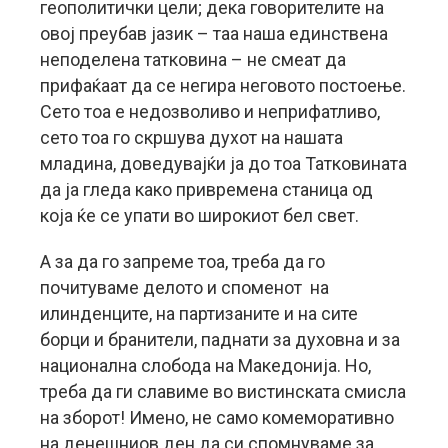
геополитички цели; дека говорителите на
овој преубав јазик – таа наша единствена
неподелена татковина – не смеат да
прифаќаат да се негира неговото постоење.
Сето тоа е недозволиво и неприфатливо,
сето тоа го скршува духот на нашата
младина, доведувајќи ја до тоа Татковината
да ја гледа како привремена станица од
која ќе се упати во широкиот бел свет.
А за да го запреме тоа, треба да го
почитуваме делото и споменот на
илинденците, на партизаните и на сите
борци и бранители, паднати за духовна и за
национална слобода на Македонија. Но,
треба да ги славиме во вистинската смисла
на зборот! Имено, не само комеморативно
на денешниов ден да си спомнуваме за