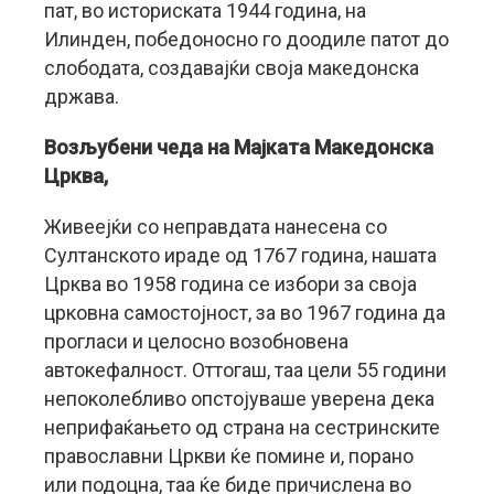
пат, во историската 1944 година, на
Илинден, победоносно го доодиле патот до
слободата, создавајќи своја македонска
држава.
Возљубени чеда на Мајката Македонска
Црква,
Живеејќи со неправдата нанесена со
Султанското ираде од 1767 година, нашата
Црква во 1958 година се избори за своја
црковна самостојност, за во 1967 година да
прогласи и целосно возобновена
автокефалност. Оттогаш, таа цели 55 години
непоколебливо опстојуваше уверена дека
неприфаќањето од страна на сестринските
православни Цркви ќе помине и, порано
или подоцна, таа ќе биде причислена во