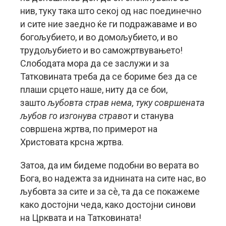
нив, туку така што секој од нас поединечно
и сите ние заедно ќе ги подражаваме и во
богољубието, и во домољубието, и во
трудољубието и во саможртвувањето!
Слободата мора да се заслужи и за
Татковината треба да се бориме без да се
плаши срцето наше, ниту да се бои,
зашто
љубовта страв нема, туку совршената
љубов го изгонува стравот
и станува
совршена жртва, по примерот на
Христовата крсна жртва.
Затоа, да им бидеме подобни во верата во
Бога, во надежта за иднината на сите нас, во
љубовта за сите и за сè, та да се покажеме
како достојни чеда, како достојни синови
на Црквата и на Татковината!