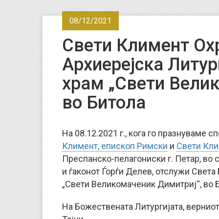
08/12/2021
Свети Климент Ох
Архиерејска Литур
храм „Свети Вели
во Битола
На 08.12.2021 г., кога го празнуваме 
Климент, епископ Римски
и
Свети Кли
Преспанско-пелагониски г. Петар, во
и ѓаконот Ѓорѓи Делев, отслужи Света
„Свети Великомаченик Димитриј“, во 
На Божествената Литургијата, вернио