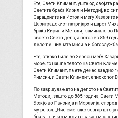
Ете, Свети Климент, уште од својата 
Светите браќа Кирил и Методиј, во сит
Сарацените на Исток и меѓу Хазарите к
Цариградскиот патријарх и царот Миха
браќа Кирил и Методиј, заминале во Па
своето Свето дело, а потоа во 869 год
дело т.е. нивната мисија и богослужба
Ете, откако биле во Херсон меѓу Хазар
море, го нашле телото на Свети Климе
Свети Климент, па ете денес заедно ги
Римски, и Свети Климент, епископот В
По завршувањето на делото на Светит
Методиј, зашто до 885 година, Свети 
Божјо во Панонија и Моравија, според 
му рекол: „Ние сме како ѕевгар што ја
брату, а ти кој многу го сакаш манасти