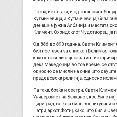
Потоа, исто така, и од тогашниот болја
Кутмичевица, а Кутмичевица, била обл
денешна јужна Албанија и местата око
Климент, Охридскиот Чудотворец, ја п
Од 886 до 893 година, Свети Климент б
бил поставен за епископ Велички, токм
како што вели најпознатиот историчар
дека Македонија во тоа време, се отст
односно се мисли на оние што сеуште
прадедовска религија, односно ислам
Па така, браќа и сестри, Свети Климен
Универзитет на Балканот, кое било нај
Цариград, во која биле воспитувани и 
Патријархот Фотиј, како што бил и Све