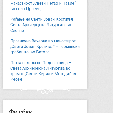
манастирот „Свети Петар и Павле“,
во село Црнеец
Раѓање на Свети Јован Крстител –
Света Архиерејска Литургија, во
Слепче
Празнична Вечерна во манастирот
„Свети Јован Крстител“ – Германски
гробишта, во Битола
Петта недела по Педесетница –
Света Архиерејска Литургија во
храмот „Свети Кирил и Методиј“, во
Ресен
Фејсбук