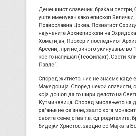
Денешниот славеник, браќа и сестри,
уште именуван како епископ Велички,
Православна Црква. Познатиот Охридс
најучените Архиепископи на Охридска
Хоматијан, Прохор и последниот Архи
Арсениј, при нејзиното укинување во 
кое го напишал (Теофилакт), Свети Кли
Павле“,
Според житието, ние не знаеме каде е
Македонија. Според некои слависти, с
која дошол да го шири делото на Свети
Кутмичевица. Според мислењето на др
раѓање не се знае, зашто кога монаси
своите семејства т.е. од родителите, б
бидејќи Христос, заедно со Мајката Бож