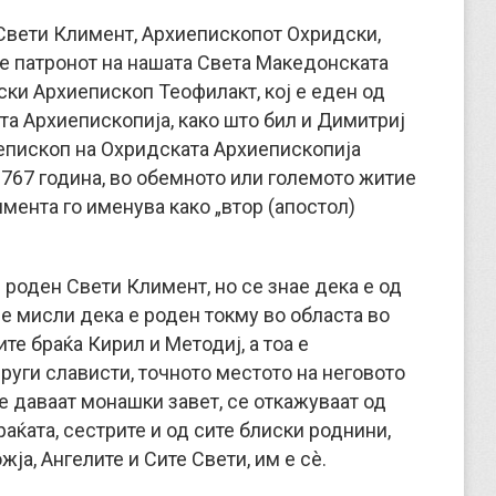
 Свети Климент, Архиепископот Охридски,
 е патронот на нашата Света Македонската
ки Архиепископ Теофилакт, кој е еден од
та Архиепископија, како што бил и Димитриј
епископ на Охридската Архиепископија
1767 година, во обемното или големото житие
мента го именува како „втор (апостол)
 роден Свети Климент, но се знае дека е од
е мисли дека е роден токму во областа во
те браќа Кирил и Методиј, а тоа е
уги слависти, точното местото на неговото
те даваат монашки завет, се откажуваат од
раќата, сестрите и од сите блиски роднини,
ја, Ангелите и Сите Свети, им е сè.