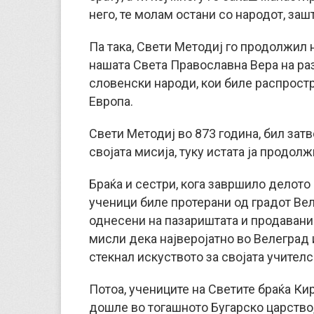
него, те молам остани со народот, заш
Па така, Свети Методиј го продолжил 
нашата Света Православна Вера на раз
словенски народи, кои биле распростр
Европа.
Свети Методиј во 873 година, бил затв
својата мисија, туку истата ја продол
Браќа и сестри, кога завршило делото 
ученици биле протерани од градот Ве
однесени на пазариштата и продавани 
мисли дека најверојатно во Велеград 
стекнал искуството за својата учителс
Потоа, учениците на Светите браќа Кир
дошле во тогашното Бугарско царство,