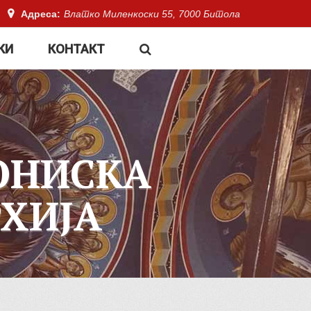
Адреса:
Влатко Миленкоски 55, 7000 Битола
КИ
КОНТАКТ
ОНИСКА
ХИЈА