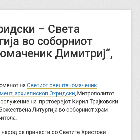
ридски – Света
гија во соборниот
комаченик Димитриј“,
споменот на
Светиот свештеномаченик
мент, архиепископ Охридски
, Митрополитот
 сослужение на протоерејот Кирил Трајковски
 Божествена Литургија во соборниот храм
Битола.
т народ се причести со Светите Христови