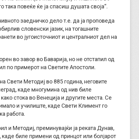
то така повеќе ќе ја спасиш душата своја“.
нивното заедничко дело т.е. да ја проповеда
бирлив словенски јазик, на тогашните
анети во југоисточниот и централниот дел на
орен во завор во Баварија, но не отстапил од
жил по примерот на Светите Апостоли.
на Свети Методиј во 885 година, неговите
леград, каде многумина од нив биле
како стока во Венеција и другите места. Се
имало и училиште, каде Свети Климент го
ка работа.
ил и Методиј, преминувајќи ја реката Дунав,
 каде биле примени од принцот или болјарот