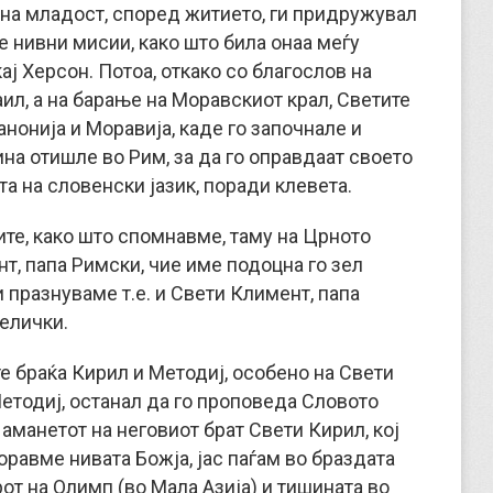
рана младост, според житието, ги придружувал
е нивни мисии, како што била онаа меѓу
ај Херсон. Потоа, откако со благослов на
ил, а на барање на Моравскиот крал, Светите
нонија и Моравија, каде го започнале и
ина отишле во Рим, за да го оправдаат своето
та на словенски јазик, поради клевета.
ите, како што спомнавме, таму на Црното
нт, папа Римски, чие име подоцна го зел
 празнуваме т.е. и Свети Климент, папа
елички.
е браќа Кирил и Методиј, особено на Свети
Методиј, останал да го проповеда Словото
аманетот на неговиот брат Свети Кирил, кој
 оравме нивата Божја, јас паѓам во браздата
рот на Олимп (во Мала Азија) и тишината во