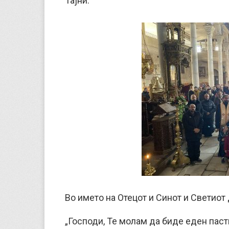
Тајни.
Во името на Отецот и Синот и Светиот 
„Господи, Те молам да биде еден пастир