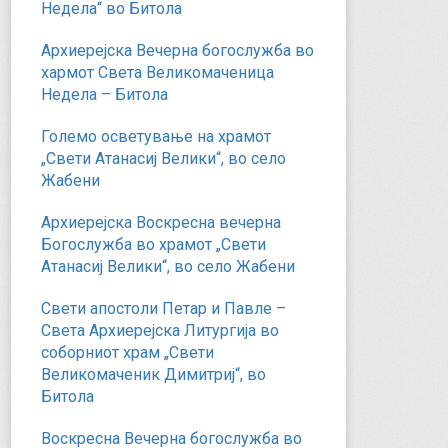
Недела“ во Битола
Архиерејска Вечерна богослужба во
хармот Света Великомаченица
Недела – Битола
Големо осветување на храмот
„Свети Атанасиј Велики“, во село
Жабени
Архиерејска Воскресна вечерна
Богослужба во храмот „Свети
Атанасиј Велики“, во село Жабени
Свети апостоли Петар и Павле –
Света Архиерејска Литургија во
соборниот храм „Свети
Великомаченик Димитриј“, во
Битола
Воскресна Вечерна богослужба во