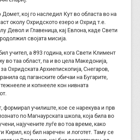
р Домет, кој го наследил Кут во областа во на
аст околу Охридското езеро и Охрид т.е.
лу Девол и Главеница, кај Евлона, каде Свети
родолжил својата мисија.
ил учител, а 893 година, кога Свети Климент
у во таа област, па и во цела Македонија,
 за Охридската Архиепископија, Снегаров,
ранила од паганските обичаи на Бугарите,
 тежнееле и копнееле кон нивната
от.
т, формирал училиште, кое се нарекува и прв
познато по Магнаурската школа, која била во
учени, најучените луѓе во тоа време, како
ти Кирил, кој бил наречен и логотет. Таму се