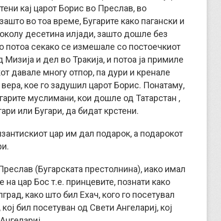
атени кај царот Борис во Преслав, во
зашто во тоа време, Бугарите како пагански и
 околу десетина илјади, зашто дошле без
но потоа секако се измешале со постоечкиот
 Мизија и дел во Тракија, и потоа ја примиле
кот давале многу отпор, па дури и кренале
 вера, кое го задушил царот Борис. Понатаму,
угарите муслимани, кои дошле од Татарстан ,
гари или Бугари, да бидат крстени.
изантискиот цар им дал подарок, а подарокот
ри.
Преслав (Бугарската престолнина), иако имал
на цар Бос т.е. принцевите, познати како
град, како што бил Ехач, кого го посетувал
 кој бил посетуван од Свети Ангелариј, кој
Ангелариј.