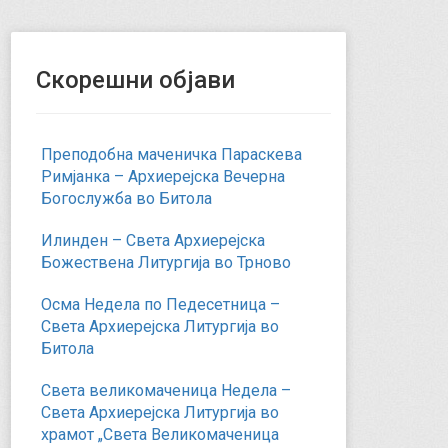
Скорешни објави
Преподобна маченичка Параскева
Римјанка – Архиерејска Вечерна
Богослужба во Битола
Илинден – Света Архиерејска
Божествена Литургија во Трново
Осма Недела по Педесетница –
Света Архиерејска Литургија во
Битола
Света великомаченица Недела –
Света Архиерејска Литургија во
храмот „Света Великомаченица