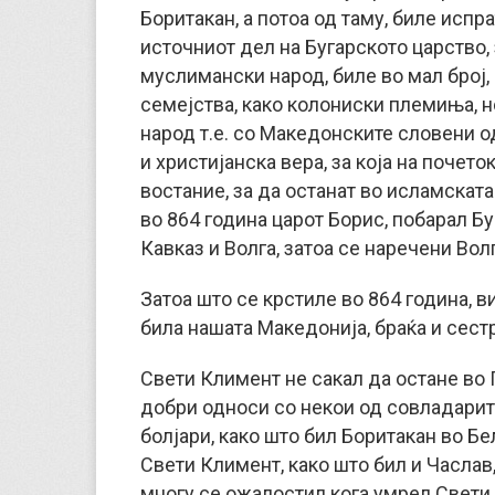
Боритакан, а потоа од таму, биле испр
источниот дел на Бугарското царство, 
муслимански народ, биле во мал број,
семејства, како колониски племиња, 
народ т.е. со Македонските словени од
и христијанска вера, за која на почето
востание, за да останат во исламската
во 864 година царот Борис, побарал Б
Кавказ и Волга, затоа се наречени Вол
Затоа што се крстиле во 864 година, в
била нашата Македонија, браќа и сест
Свети Климент не сакал да остане во 
добри односи со некои од совладарите 
болјари, како што бил Боритакан во Бел
Свети Климент, како што бил и Часлав,
многу се ожалостил кога умрел Свети 