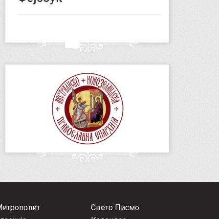
Митрополит
Свето Писмо