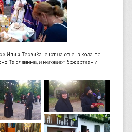
се Илија Тесвиќанецот на огнена кола, по
рно Те славиме, и неговиот божествен и