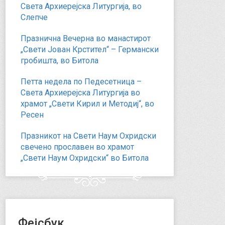
Света Архиерејска Литургија, во
Слепче
Празнична Вечерна во манастирот
„Свети Јован Крстител“ – Германски
гробишта, во Битола
Петта недела по Педесетница –
Света Архиерејска Литургија во
храмот „Свети Кирил и Методиј“, во
Ресен
Празникот на Свети Наум Охридски
свечено прославен во храмот
„Свети Наум Охридски“ во Битола
Фејсбук