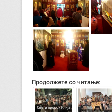
Продолжете со читање:
Свети пророк Илија