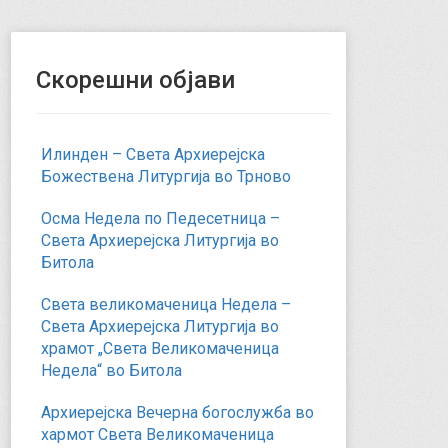
Скорешни објави
Илинден – Света Архиерејска
Божествена Литургија во Трново
Осма Недела по Педесетница –
Света Архиерејска Литургија во
Битола
Света великомаченица Недела –
Света Архиерејска Литургија во
храмот „Света Великомаченица
Недела“ во Битола
Архиерејска Вечерна богослужба во
хармот Света Великомаченица