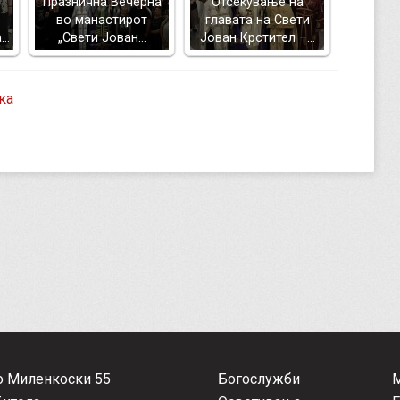
Празнична Вечерна
Отсекување на
во манастирот
главата на Свети
а…
„Свети Јован…
Јован Крстител –…
ка
о Миленкоски 55
Богослужби