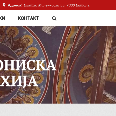
Адреса:
Влатко Миленкоски 55, 7000 Битола
КИ
КОНТАКТ
ОНИСКА
ХИЈА