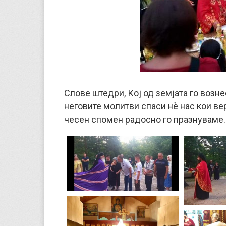
Слове штедри, Кој од земјата го возне
неговите молитви спаси нѐ нас кои ве
чесен спомен радосно го празнуваме.