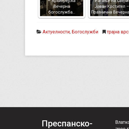
– Архиерејска
Раѓање на Свети
Вечерна
Јован Крстител –
богослужба…
Празнична Вечерн
Актуелности
,
Богослужби
трајна врс
Преспанско-
Влатк