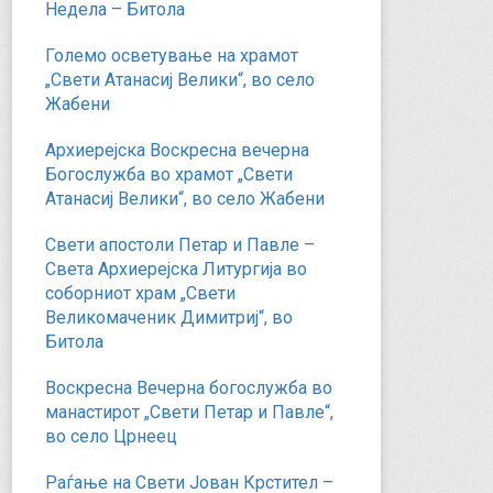
Недела – Битола
Големо осветување на храмот
„Свети Атанасиј Велики“, во село
Жабени
Архиерејска Воскресна вечерна
Богослужба во храмот „Свети
Атанасиј Велики“, во село Жабени
Свети апостоли Петар и Павле –
Света Архиерејска Литургија во
соборниот храм „Свети
Великомаченик Димитриј“, во
Битола
Воскресна Вечерна богослужба во
манастирот „Свети Петар и Павле“,
во село Црнеец
Раѓање на Свети Јован Крстител –