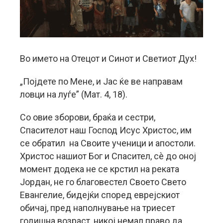
Во името на Отецот и Синот и Светиот Дух!
„Појдете по Мене, и Јас ќе ве направам
ловци на луѓе” (Мат. 4, 18).
Со овие зборови, браќа и сестри,
Спасителот наш Господ Исус Христос, им
се обратил на Своите ученици и апостоли.
Христос нашиот Бог и Спасител, сè до оној
момент додека не се крстил на реката
Јордан, не го благовестел Своето Свето
Евангелие, бидејќи според еврејскиот
обичај, пред наполнување на триесет
годишна возраст, никој немал право да