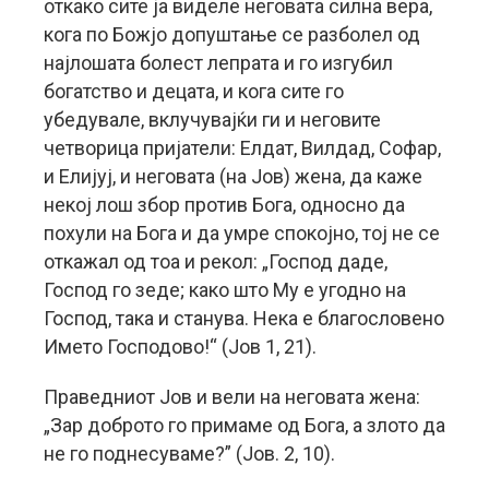
откако сите ја виделе неговата силна вера,
кога по Божјо допуштање се разболел од
најлошата болест лепрата и го изгубил
богатство и децата, и кога сите го
убедувале, вклучувајќи ги и неговите
четворица пријатели: Елдат, Вилдад, Софар,
и Елијуј, и неговата (на Јов) жена, да каже
некој лош збор против Бога, односно да
похули на Бога и да умре спокојно, тој не се
откажал од тоа и рекол: „Господ даде,
Господ го зеде; како што Му е угодно на
Господ, така и станува. Нека е благословено
Името Господово!“ (Јов 1, 21).
Праведниот Јов и вели на неговата жена:
„Зар доброто го примаме од Бога, а злото да
не го поднесуваме?” (Јов. 2, 10).