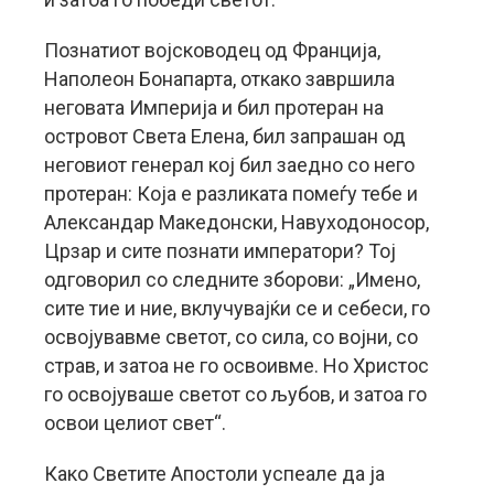
Познатиот војсководец од Франција,
Наполеон Бонапарта, откако завршила
неговата Империја и бил протеран на
островот Света Елена, бил запрашан од
неговиот генерал кој бил заедно со него
протеран: Која е разликата помеѓу тебе и
Александар Македонски, Навуходоносор,
Црзар и сите познати императори? Тој
одговорил со следните зборови: „Имено,
сите тие и ние, вклучувајќи се и себеси, го
освојувавме светот, со сила, со војни, со
страв, и затоа не го освоивме. Но Христос
го освојуваше светот со љубов, и затоа го
освои целиот свет“.
Како Светите Апостоли успеале да ја