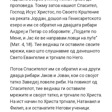
проповеда. Токму затоа нашиот Спасител,
Господ Исус Христос, по Своето Крштение
на реката Јордан, дошол на Генисаретското
езеро и им се обратил на двајцата рибари
Андреј и Петар со зборовите: „Појдете по
Мене, и Јас ќе ве направам ловци на луѓе”
(Мат. 4, 18). Тие веднаш ги оставиле своите
мрежи, како што слушнавме од денешното
Свето Евангелие и тргнале по Него.
Потоа Спасителот им се обратил и на други
двајца рибари Јаков и Јован, кои со својот
татко Заведеј ловеле риби. На повикот од
Спасителот, тие веднаш ги оставиле
мрежите и својот татко, и тргнале по Христа.
На ист начин по Христа тргнале, Натанаил и
Филип, а и останатите Негови ученици.