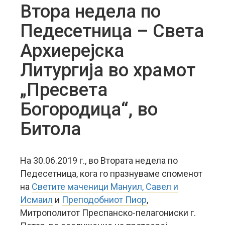
Втора недела по
Педесетница – Света
Архиерејска
Литургија во храмот
„Пресвета
Богородица“, во
Битола
На 30.06.2019 г., во Втората недела по
Педесетница, кога го празнуваме споменот
на
Светите маченици Мануил, Савел и
Исмаил
и
Преподобниот Пиор
,
Митрополитот Преспанско-пелагониски г.