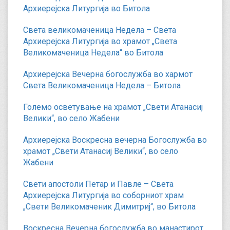
Архиерејска Литургија во Битола
Света великомаченица Недела – Света
Архиерејска Литургија во храмот „Света
Великомаченица Недела“ во Битола
Архиерејска Вечерна богослужба во хармот
Света Великомаченица Недела – Битола
Големо осветување на храмот „Свети Атанасиј
Велики“, во село Жабени
Архиерејска Воскресна вечерна Богослужба во
храмот „Свети Атанасиј Велики“, во село
Жабени
Свети апостоли Петар и Павле – Света
Архиерејска Литургија во соборниот храм
„Свети Великомаченик Димитриј“, во Битола
Воскресна Вечерна богослужба во манастирот