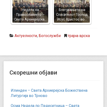
Недела на
Влегувањето на
Православието –
Спасителот Господ
Света Архиерејска…
Исус Христос во…
Актуелности
,
Богослужби
трајна врска
Скорешни објави
Илинден – Света Архиерејска Божествена
Литургија во Трново
Осма Недела по Педесетница – Света