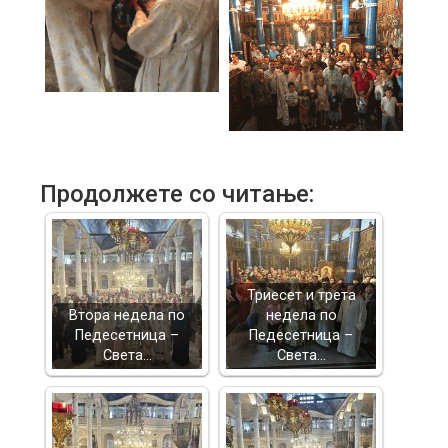
Продолжете со читање:
Триесет и трета
Втора недела по
недела по
Педесетница –
Педесетница –
Света…
Света…