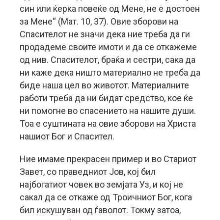
син или ќерка повеќе од Мене, не е достоен
за Мене“ (Мат. 10, 37). Овие зборови на
Спасителот не значи дека ние треба да ги
продадеме своите имоти и да се откажеме
од нив. Спасителот, браќа и сестри, сака да
ни каже дека ништо материално не треба да
биде наша цел во животот. Материалните
работи треба да ни бидат средство, кое ќе
ни помогне во спасението на нашите души.
Тоа е суштината на овие зборови на Христа
нашиот Бог и Спасител.
Ние имаме прекрасен пример и во Стариот
Завет, со праведниот Јов, кој бил
најбогатиот човек во земјата Уз, и кој не
сакал да се откаже од Троичниот Бог, кога
бил искушуван од ѓаволот. Токму затоа,