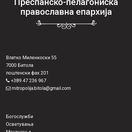
Преспанско-пелагониска
православна епархија
Влатко Миленкоски 55
7000 Битола
поштенски фах 201
+389 47 236 967
mitropolija.bitola@gmail.com
Богослужби
Осветувања
Монашења