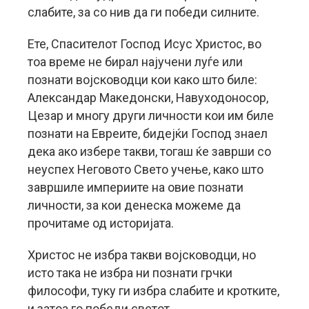
слабите, за со нив да ги победи силните.
Ете, Спасителот Господ Исус Христос, во
тоа време не бирал најучени луѓе или
познати војсководци кои како што биле:
Александар Македонски, Навуходоносор,
Цезар и многу други личности кои им биле
познати на Евреите, бидејќи Господ знаел
дека ако избере такви, тогаш ќе заврши со
неуспех Неговото Свето учење, како што
завршиле империите на овие познати
личности, за кои денеска можеме да
прочитаме од историјата.
Христос не избра такви војсководци, но
исто така не избра ни познати грчки
философи, туку ги избра слабите и кротките,
и затоа го победи светот.