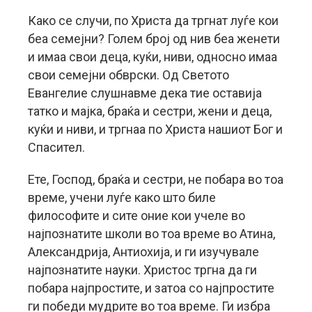
Како се случи, по Христа да тргнат луѓе кои
беа семејни? Голем број од нив беа женети
и имаа свои деца, куќи, ниви, односно имаа
свои семејни обврски. Од Светото
Евангелие слушнавме дека тие оставија
татко и мајка, браќа и сестри, жени и деца,
куќи и ниви, и тргнаа по Христа нашиот Бог и
Спасител.
Ете, Господ, браќа и сестри, не побара во тоа
време, учени луѓе како што биле
философите и сите оние кои учеле во
најпознатите школи во тоа време во Атина,
Александрија, Антиохија, и ги изучувале
најпознатите науки. Христос тргна да ги
побара најпростите, и затоа со најпростите
ги победи мудрите во тоа време. Ги избра