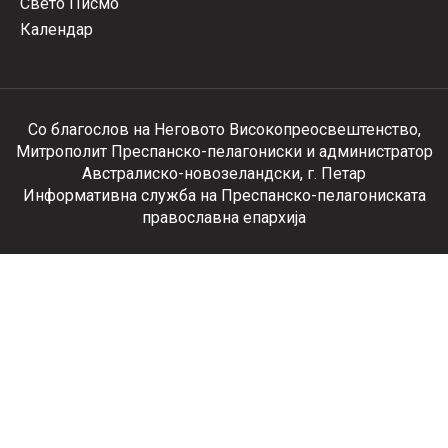
Свето Писмо
Календар
Со благослов на Неговото Високопреосвештенство,
Митрополит Преспанско-пелагониски и администратор
Австралиско-новозеландски, г. Петар
Информативна служба на Преспанско-пелагониската
православна епархија