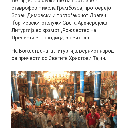
Петар, во сослужение на протоереј-
ставрофор Никола Грамбозов, протоерејот
Зоран Димовски и протоѓаконот Драган
Ѓорѓиевски, отслужи Света Архиерејска
Литургија во храмот „Рождество на
Пресвета Богородица, во Битола.
На Божествената Литургија, верниот народ
се причести со Светите Христови Тајни.