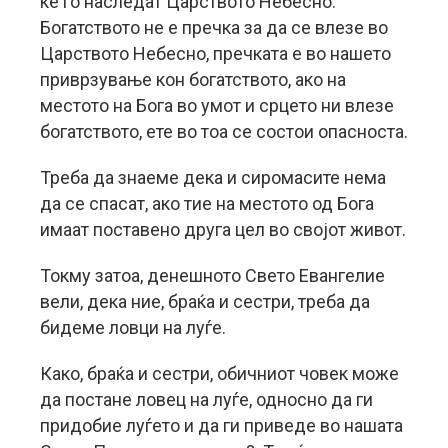
ќе го наследат Царството Небесно.
Богатството не е пречка за да се влезе во
Царството Небесно, пречката е во нашето
приврзување кон богатството, ако на
местото на Бога во умот и срцето ни влезе
богатството, ете во тоа се состои опасноста.
Треба да знаеме дека и сиромасите нема
да се спасат, ако тие на местото од Бога
имаат поставено друга цел во својот живот.
Токму затоа, денешното Свето Евангелие
вели, дека ние, браќа и сестри, треба да
бидеме ловци на луѓе.
Како, браќа и сестри, обичниот човек може
да постане ловец на луѓе, односно да ги
придобие луѓето и да ги приведе во нашата