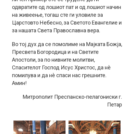
одвратите од лошиот пат и од лошиот начин
на живеење, тогаш сте ги уловиле за
Царстовто Небесно, за Светото Евангелие и
за нашата Света Православна вера.
Во тој дух да се помолиме на Мајката Божја,
Пресвета Богородица и на Светите
Апостоли, за по нивните молитви,
Спасителот Господ Исус Христос, да нè
помилува и да нè спаси нас грешните.
Амин!
Митрополит Преспанско-пелагониски г.
Петар