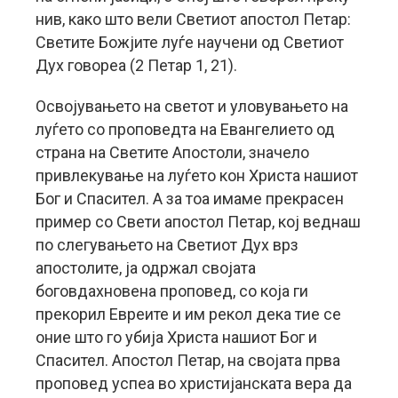
нив, како што вели Светиот апостол Петар:
Светите Божјите луѓе научени од Светиот
Дух говореа (2 Петар 1, 21).
Освојувањето на светот и уловувањето на
луѓето со проповедта на Евангелието од
страна на Светите Апостоли, значело
привлекување на луѓето кон Христа нашиот
Бог и Спасител. А за тоа имаме прекрасен
пример со Свети апостол Петар, кој веднаш
по слегувањето на Светиот Дух врз
апостолите, ја одржал својата
боговдахновена проповед, со која ги
прекорил Евреите и им рекол дека тие се
оние што го убија Христа нашиот Бог и
Спасител. Апостол Петар, на својата прва
проповед успеа во христијанската вера да