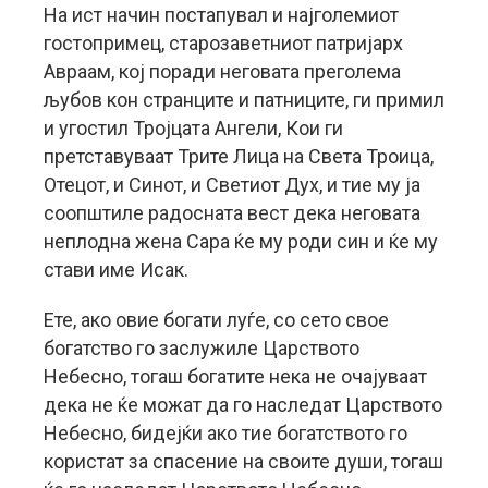
На ист начин постапувал и најголемиот
гостопримец, старозаветниот патријарх
Авраам, кој поради неговата преголема
љубов кон странците и патниците, ги примил
и угостил Тројцата Ангели, Кои ги
претставуваат Трите Лица на Света Троица,
Отецот, и Синот, и Светиот Дух, и тие му ја
соопштиле радосната вест дека неговата
неплодна жена Сара ќе му роди син и ќе му
стави име Исак.
Ете, ако овие богати луѓе, со сето свое
богатство го заслужиле Царството
Небесно, тогаш богатите нека не очајуваат
дека не ќе можат да го наследат Царството
Небесно, бидејќи ако тие богатството го
користат за спасение на своите души, тогаш