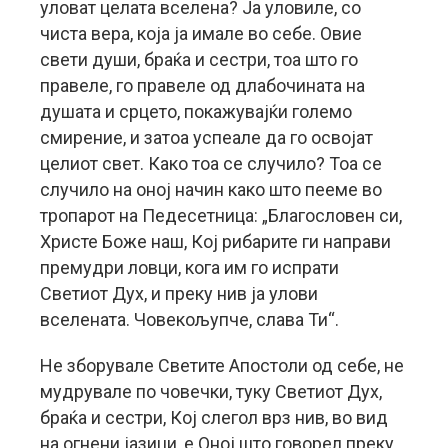
уловат целата вселена? Ја уловиле, со
чиста вера, која ја имале во себе. Овие
свети души, браќа и сестри, тоа што го
правеле, го правеле од длабочината на
душата и срцето, покажувајќи големо
смирение, и затоа успеале да го освојат
целиот свет. Како тоа се случило? Тоа се
случило на оној начин како што пееме во
тропарот на Педесетница: „Благословен си,
Христе Боже наш, Кој рибарите ги направи
премудри ловци, кога им го испрати
Светиот Дух, и преку нив ја улови
вселената. Човекољупче, слава Ти“.
Не зборувале Светите Апостоли од себе, не
мудрувале по човечки, туку Светиот Дух,
браќа и сестри, Кој слегол врз нив, во вид
на огнени јазици, е Оној што говорел преку