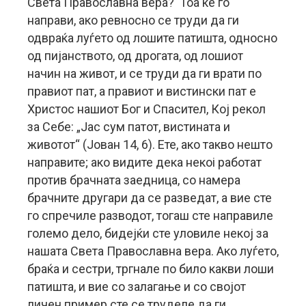
Света Православна вера? Тоа ќе го
направи, ако ревносно се труди да ги
одвраќа луѓето од лошите патишта, односно
од пијанството, од дрогата, од лошиот
начин на живот, и се труди да ги врати по
правиот пат, а правиот и вистински пат е
Христос нашиот Бог и Спасител, Кој рекол
за Себе: „Јас сум патот, вистината и
животот“ (Јован 14, 6). Ете, ако такво нешто
направите; ако видите дека некоi работат
против брачната заедница, со намера
брачните другари да се разведат, а вие сте
го спречиле разводот, тогаш сте направиле
големо дело, бидејќи сте уловиле некој за
нашата Света Православна вера. Ако луѓето,
браќа и сестри, тргнале по било какви лоши
патишта, и вие со залагање и со својот
личен пример сте се труделе да ги