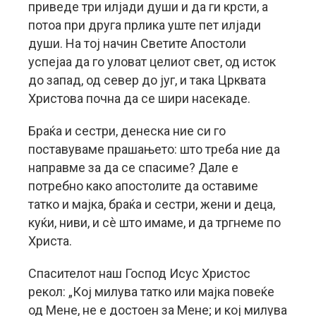
приведе три илјади души и да ги крсти, а
потоа при друга прлика уште пет илјади
души. На тој начин Светите Апостоли
успејаа да го уловат целиот свет, од исток
до запад, од север до југ, и така Црквата
Христова почна да се шири насекаде.
Браќа и сестри, денеска ние си го
поставуваме прашањето: што треба ние да
направме за да се спасиме? Дале е
потребно како апостолите да оставиме
татко и мајка, браќа и сестри, жени и деца,
куќи, ниви, и сè што имаме, и да тргнеме по
Христа.
Спасителот наш Господ Исус Христос
рекол: „Кој милува татко или мајка повеќе
од Мене, не е достоен за Мене; и кој милува