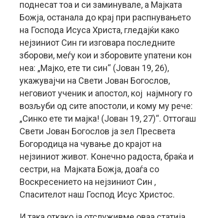
поднесат тоа и си заминувале, а Мајката
Божја, останала до крај при распнувањето
на Господа Исуса Христа, гледајќи како
нејзиниот Син ги изговара последните
зборови, меѓу кои и зборовите упатени кон
неа: „Мајко, ете ти син“ (Јован 19, 26),
укажувајчи на Свети Јован Богослов,
неговиот ученик и апостол, кој најмногу го
возљуби од сите апостоли, и кому му рече:
„Синко ете ти мајка! (Јован 19, 27)“. Оттогаш
Свети Јован Богослов ја зел Пресвета
Богородица на чување до крајот на
нејзиниот живот. Конечно радоста, браќа и
сестри, на Мајката Божја, доаѓа со
Воскресението на нејзиниот Син ,
Спасителот наш Господ Исус Христос.
И така откако ја отслуживме оваа статија,