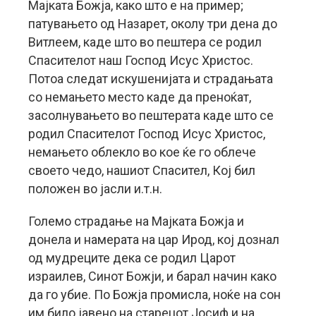
Мајката Божја, како што е на пример;
патувањето од Назарет, околу три дена до
Витлеем, каде што во пештера се родил
Спасителот наш Господ Исус Христос.
Потоа следат искушенијата и страдањата
со немањето место каде да преноќат,
засолнувањето во пештерата каде што се
родил Спасителот Господ Исус Христос,
немањето облекло во кое ќе го облече
своето чедо, нашиот Спасител, Кој бил
положен во јасли и.т.н.
Големо страдање на Мајката Божја и
донела и намерата на цар Ирод, кој дознал
од мудреците дека се родил Царот
израилев, Синот Божји, и барал начин како
да го убие. По Божја промисла, ноќе на сон
им било јавено на старецот Јосиф и на