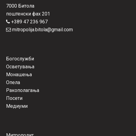
7000 Битола
поштенски фах 201
+389 47 236 967
mitropolija.bitola@gmail.com
Богослужби
Осветувања
Монашења
Опела
Ракополагања
Посети
Медиуми
Митрополит