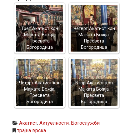
Трет Акатист кон
Четврт Акатист кон
Мајката Божја,
Мајката Божја,
Пресвета
Пресвета
Богородица
Богородица
Четврт Акатист кон
Втор Акатист кон
Мајката Божја,
Мајката Божја,
Пресвета
Пресвета
Богородица
Богородица
Акатист
,
Актуелности
,
Богослужби
трајна врска