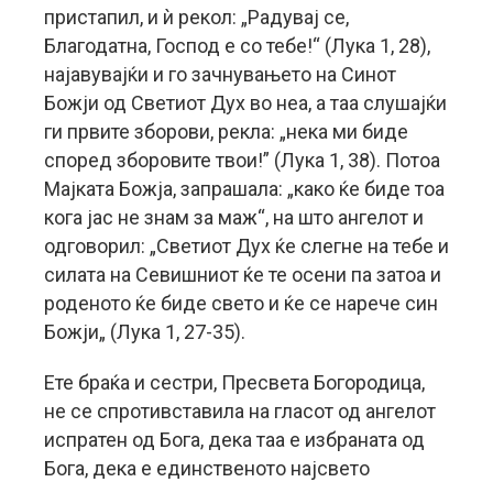
пристапил, и ѝ рекол: „Радувај се,
Благодатна, Господ е со тебе!“ (Лука 1, 28),
најавувајќи и го зачнувањето на Синот
Божји од Светиот Дух во неа, a таа слушајќи
ги првите зборови, рекла: „нека ми биде
според зборовите твои!” (Лука 1, 38). Потоа
Мајката Божја, запрашала: „како ќе биде тоа
кога јас не знам за маж“, на што ангелот и
одговорил: „Светиот Дух ќе слегне на тебе и
силата на Севишниот ќе те осени па затоа и
роденото ќе биде свето и ќе се нарече син
Божји„ (Лука 1, 27-35).
Ете браќа и сестри, Пресвета Богородица,
не се спротивставила на гласот од ангелот
испратен од Бога, дека таа е избраната од
Бога, дека е единственото најсвето