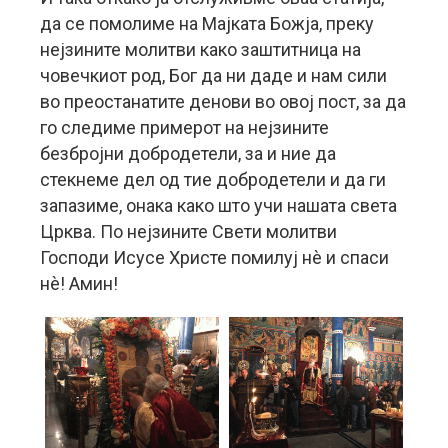
да се помолиме на Мајката Божја, преку
нејзините молитви како заштитница на
човечкиот род, Бог да ни даде и нам сили
во преостанатите денови во овој пост, за да
го следиме примерот на нејзините
безбројни добродетели, за и ние да
стекнеме дел од тие добродетели и да ги
запазиме, онака како што учи нашата света
Црква. По нејзините Свети молитви
Господи Исусе Христе помилуј нè и спаси
нè! Амин!