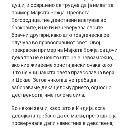
души, и совршено се трудеа да ја имаат за
пример Мајката Божја, Пресвета
Богородица, тие девствени влегуваа во
браковите, и не ги изневеруваа своите
брачни другари, како што тоа денеска се
случува во православниот свет. Овој
прекрасен пример на Мајката Божја, свдочи
дека тоа не е нешто што не е невозможно,
ако ние живееме христијански онака како
што не учи нашата света православна вера
и Црква. Затоа никогаш не треба да
забораваме дека целомудрието, односно
дественоста, има голема сила.
Во некои земји, како што е Индија, кога
девојката требало да се мажи, претходно ја
проверувале дали навистина е девствена,