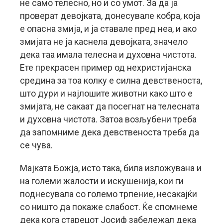
не само телесно, но и со умот. За да ја
проверат девојката, донесувале кобра, која
е опасна змија, и ја ставале пред неа, и ако
змијата не ја каснела девојката, значело
дека таа имала телесна и духовна чистота.
Ете прекрасен пример од нехристијанска
средина за тоа колку е силна девственоста,
што дури и најлошите животни како што е
змијата, не сакаат да посегнат на телесната
и духовна чистота. Затоа возљубени треба
да запомниме дека девственоста треба да
се чува.
Мајката Божја, исто така, била изложувана и
на големи жалости и искушенија, кои ги
поднесувала со големо трпение, несакајќи
со ништо да покаже слабост. Ќе спомнеме
дека кога старецот Јосиф забележал дека