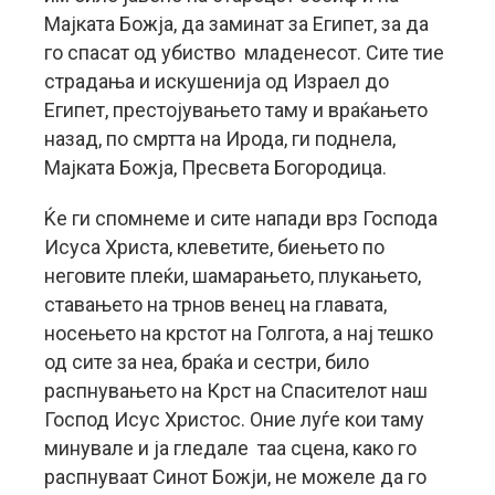
Мајката Божја, да заминат за Египет, за да
го спасат од убиство младенесот. Сите тие
страдања и искушенија од Израел до
Египет, престојувањето таму и враќањето
назад, по смртта на Ирода, ги поднела,
Мајката Божја, Пресвета Богородица.
Ќе ги спомнеме и сите напади врз Господа
Исуса Христа, клеветите, биењето по
неговите плеќи, шамарањето, плукањето,
ставањето на трнов венец на главата,
носењето на крстот на Голгота, а нај тешко
од сите за неа, браќа и сестри, било
распнувањето на Крст на Спасителот наш
Господ Исус Христос. Оние луѓе кои таму
минувале и ја гледале таа сцена, како го
распнуваат Синот Божји, не можеле да го