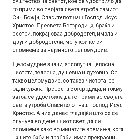
суштество на светот, кое се удостоило да
го прими во својата света утроба самиот
Син Божји, Спасителот наш Господ Исус
Христос. Пресвета Богородица, браќа и
сестри, покрај оваа добродетел, имала и
други добродетели, меѓу кои ќе си
спомнеме за нејзиното целомудрие.
Целомудрие значи, апсолутна целосна
чистота, телесна, душевна и духовна. Со
такво целомудрие, со таква чистота се
одликувала Пресвета Богородица, и токму
затоа се удостоила да го прими во својата
света утроба Спасителот наш Господ Исус
Христос. А ние денес гледајќи што сè се
случува во денешниот свет, да си
спомнеме како во минатите времиња, кога
нашите баби и прабаби, имаа прекрасни