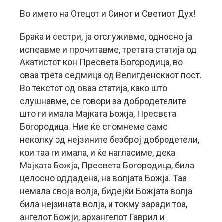
Во името на Отецот и Синот и Светиот Дух!
Браќа и сестри, ја отслуживме, односно ја
испеавме и прочитавме, третата статија од
Акатистот кон Пресвета Богородица, во
оваа трета седмица од Велигденскиот пост.
Во текстот од оваа статија, како што
слушнавме, се говори за добродетелите
што ги имала Мајката Божја, Пресвета
Богородица. Ние ќе спомнеме само
неколку од нејзините безброј добродетели,
кои таа ги имала, и ќе нагласиме, дека
Мајката Божја, Пресвета Богородица, била
целосно оддадена, на волјата Божја. Таа
немала своја волја, бидејќи Божјата волја
била нејзината волја, и токму заради тоа,
ангелот Божји, архангелот Гаврил и