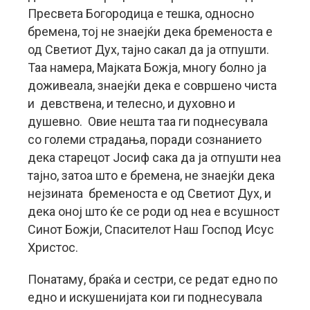
Пресвета Богородица е тешка, односно
бремена, тој не знаејќи дека бременоста е
од Светиот Дух, тајно сакал да ја отпушти.
Таа намера, Мајката Божја, многу болно ја
доживеала, знаејќи дека е совршено чиста
и девствена, и телесно, и духовно и
душевно. Овие нешта таа ги поднесувала
со големи страдања, поради сознанието
дека старецот Јосиф сака да ја отпушти неа
тајно, затоа што е бремена, не знаејќи дека
нејзината бременоста е од Светиот Дух, и
дека оној што ќе се роди од неа е всушност
Синот Божји, Спасителот Наш Господ Исус
Христос.
Понатаму, браќа и сестри, се редат едно по
едно и искушенијата кои ги поднесувала