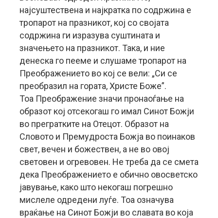
најсуштествена и најкратка по содржина е
тропарот на празникот, кој со својата
содржина ги изразува суштината и
значењето на празникот. Така, и ние
денеска го пееме и слушаме тропарот на
Преображението во кој се вели: „Си се
преобразил на гората, Христе Боже”.
Тоа Преображение значи пронаоѓање на
образот кој отсекогаш го имал Синот Божји
во прегратките на Отецот. Образот на
Словото и Премудроста Божја во поинаков
свет, вечен и божествен, а не во овој
световен и огревовен. Не треба да се смета
дека Преображението е обично овосветско
јавување, како што некогаш погрешно
мислеле одредени луѓе. Тоа означува
враќање на Синот Божји во славата во која