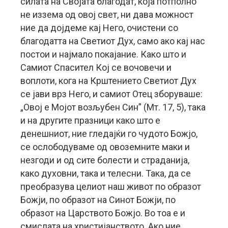
силата на Својата благодат, која потполно
не иззема од овој свет, ни дава можност
ние да дојдеме кај Него, очистени со
благодатта на Светиот Дух, само ако кај нас
постои и најмало покајание. Како што и
Самиот Спасител Кој се вочовечи и
воплоти, кога на Крштението Светиот Дух
се јави врз Него, и самиот Отец зборуваше:
„Овој е Мојот возљубен Син” (Мт. 17, 5), така
и на другите празници како што е
денешниот, ние гледајќи го чудото Божјо,
се ослободуваме од овоземните маки и
незгоди и од сите болести и страданија,
како духовни, така и телесни. Така, да се
преобразува целиот наш живот по образот
Божји, по образот на Синот Божји, по
образот на Царството Божјо. Во тоа е и
смислата на христијанството. Ако ние