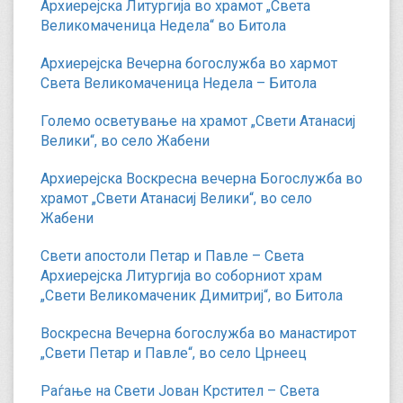
Архиерејска Литургија во храмот „Света
Великомаченица Недела“ во Битола
Архиерејска Вечерна богослужба во хармот
Света Великомаченица Недела – Битола
Големо осветување на храмот „Свети Атанасиј
Велики“, во село Жабени
Архиерејска Воскресна вечерна Богослужба во
храмот „Свети Атанасиј Велики“, во село
Жабени
Свети апостоли Петар и Павле – Света
Архиерејска Литургија во соборниот храм
„Свети Великомаченик Димитриј“, во Битола
Воскресна Вечерна богослужба во манастирот
„Свети Петар и Павле“, во село Црнеец
Раѓање на Свети Јован Крстител – Света