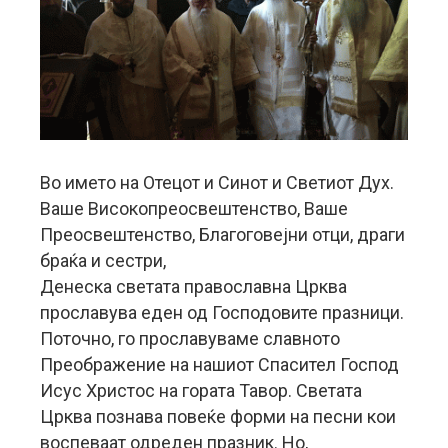
Во името на Отецот и Синот и Светиот Дух.
Ваше Високопреосвештенство, Ваше
Преосвештенство, Благоговејни отци, драги
браќа и сестри,
Денеска светата православна Црква
прославува еден од Господовите празници.
Поточно, го прославуваме славното
Преображение на нашиот Спасител Господ
Исус Христос на гората Тавор. Светата
Црква познава повеќе форми на песни кои
воспеваат одреден празник. Но,