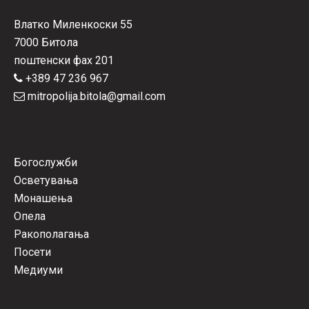
Влатко Миленкоски 55
7000 Битола
поштенски фах 201
+389 47 236 967
mitropolija.bitola@gmail.com
Богослужби
Осветувања
Монашења
Опела
Ракополагања
Посети
Медиуми