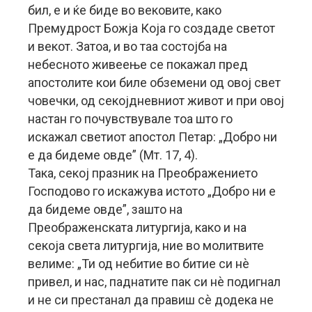
бил, е и ќе биде во вековите, како
Премудрост Божја Која го создаде светот
и векот. Затоа, и во таа состојба на
небесното живеење се покажал пред
апостолите кои биле обземени од овој свет
човечки, од секојдневниот живот и при овој
настан го почувствувале тоа што го
искажал светиот апостол Петар: „Добро ни
е да бидеме овде” (Мт. 17, 4).
Така, секој празник на Преображението
Господово го искажува истото „Добро ни е
да бидеме овде”, зашто на
Преображенската литургија, како и на
секоја света литургија, ние во молитвите
велиме: „Ти од небитие во битие си нѐ
привел, и нас, паднатите пак си нѐ подигнал
и не си престанал да правиш сѐ додека не