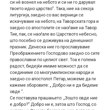
си нѐ вознел на небото и си ни го дарувал
твоето идно царство”. Така, ние на секоја
литургија, заедно со вас верници се
искачуваме на небото, на Таворската гора и
заедно со апостолите се наоѓаме на Тавор.
Тие, пак, се наоѓале во Царството небесно,
што посебно се доживува на денешниот
празник. Денеска ние го прославуваме
Преображението Господово заедно со сите
православни по целиот свет. Тоа е голема
радост, бидејќи имаме можност да се
соединиме со многумилионски народи и
заедно со апостолот Петар, можеме да ги
кажеме зборовите: „ Добро ни е да бидеме
овде “.
Се поставува прашањето: „Зошто овде ние
е добро?” Добро ни е, затоа што Господ со