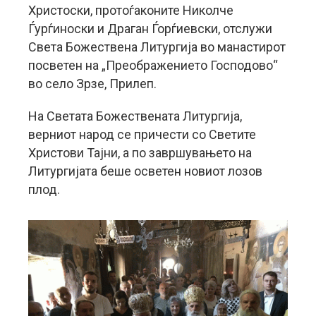
Христоски, протоѓаконите Николче
Ѓурѓиноски и Драган Ѓорѓиевски, отслужи
Света Божествена Литургија во манастирот
посветен на „Преображението Господово“
во село Зрзе, Прилеп.
На Светата Божествената Литургија,
верниот народ се причести со Светите
Христови Тајни, а по завршувањето на
Литургијата беше осветен новиот лозов
плод.