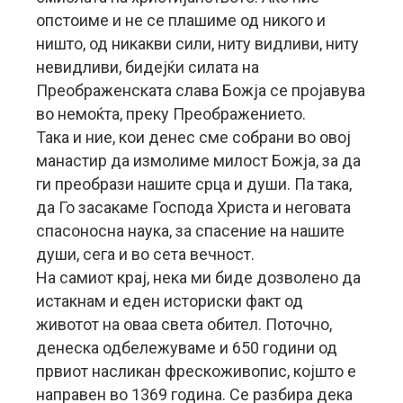
опстоиме и не се плашиме од никого и
ништо, од никакви сили, ниту видливи, ниту
невидливи, бидејќи силата на
Преображенската слава Божја се пројавува
во немоќта, преку Преображението.
Така и ние, кои денес сме собрани во овој
манастир да измолиме милост Божја, за да
ги преобрази нашите срца и души. Па така,
да Го засакаме Господа Христа и неговата
спасоносна наука, за спасение на нашите
души, сега и во сета вечност.
На самиот крај, нека ми биде дозволено да
истакнам и еден историски факт од
животот на оваа света обител. Поточно,
денеска одбележуваме и 650 години од
првиот насликан фрескоживопис, којшто е
направен во 1369 година. Се разбира дека