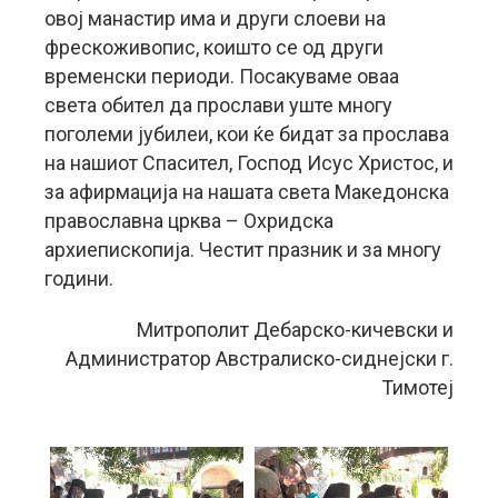
овој манастир има и други слоеви на
фрескоживопис, коишто се од други
временски периоди. Посакуваме оваа
света обител да прослави уште многу
поголеми јубилеи, кои ќе бидат за прослава
на нашиот Спасител, Господ Исус Христос, и
за афирмација на нашата света Македонска
православна црква – Охридска
архиепископија. Честит празник и за многу
години.
Митрополит Дебарско-кичевски и
Администратор Австралиско-сиднејски г.
Тимотеј