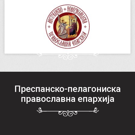
Преспанско-пелагониска
православна епархија