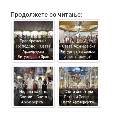
Продолжете со читање:
Преображение
Господово – Света
Света Архиерејска
Архиерејска
Литургија во храмот
Литургија во Зрзе
„Света Троица“…
Недела на Сите
Свети апостоли
Светии – Света
Петар и Павле –
Архиерејска…
Света Архиерејска…